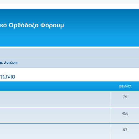
νικό Ορθόδοξο Φόρουμ
π. Αντώνιο
τώνιο
ΘΈΜΑΤΑ
79
456
63