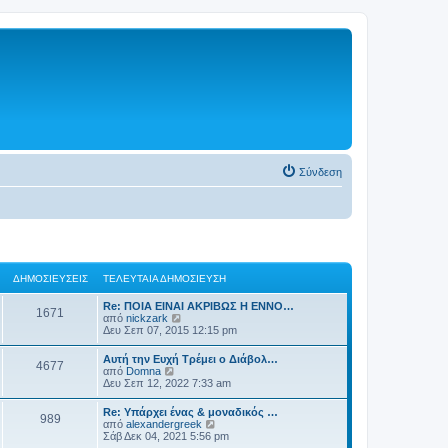
Σύνδεση
ΔΗΜΟΣΙΕΎΣΕΙΣ
ΤΕΛΕΥΤΑΊΑ ΔΗΜΟΣΊΕΥΣΗ
Re: ΠΟΙΑ ΕΙΝΑΙ ΑΚΡΙΒΩΣ Η ΕΝΝΟ…
1671
Π
από
nickzark
ρ
Δευ Σεπ 07, 2015 12:15 pm
ο
β
Αυτή την Ευχή Τρέμει ο Διάβολ…
4677
ο
Π
από
Domna
λ
ρ
Δευ Σεπ 12, 2022 7:33 am
ή
ο
τ
β
Re: Υπάρχει ένας & μοναδικός …
η
989
ο
Π
από
alexandergreek
ς
λ
ρ
Σάβ Δεκ 04, 2021 5:56 pm
τ
ή
ο