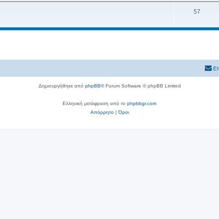
57
Επ
Δημιουργήθηκε από
phpBB
® Forum Software © phpBB Limited
Ελληνική μετάφραση από το
phpbbgr.com
Απόρρητο
|
Όροι