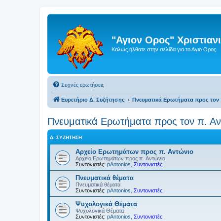
"Αγιον Ορος" Χριστια
Καλώς ήλθατε στην σελίδα για το Αγιο Ορος
Συχνές ερωτήσεις
Ευρετήριο Δ. Συζήτησης
Πνευματικά Ερωτήματα προς τον 
Πνευματικά Ερωτήματα προς τον π. Αν
Δ. ΣΥΖΉΤΗΣΗ
Αρχείο Ερωτημάτων προς π. Αντώνιο
Αρχείο Ερωτημάτων προς π. Αντώνιο
Συντονιστές:
pAntonios
,
Συντονιστές
Πνευματικά θέματα
Πνευματικά θέματα
Συντονιστές:
pAntonios
,
Συντονιστές
Ψυχολογικά Θέματα
Ψυχολογικά Θέματα
Συντονιστές:
pAntonios
,
Συντονιστές