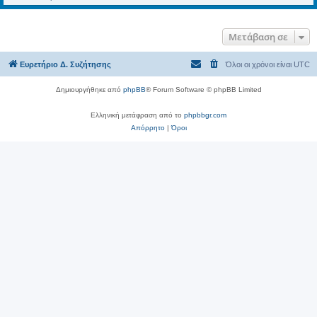
Μετάβαση σε
Ευρετήριο Δ. Συζήτησης
Όλοι οι χρόνοι είναι
UTC
Δημιουργήθηκε από
phpBB
® Forum Software © phpBB Limited
Ελληνική μετάφραση από το
phpbbgr.com
Απόρρητο
|
Όροι