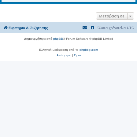
Μετάβαση σε
Ευρετήριο Δ. Συζήτησης
Όλοι οι χρόνοι είναι
UTC
Δημιουργήθηκε από
phpBB
® Forum Software © phpBB Limited
Ελληνική μετάφραση από το
phpbbgr.com
Απόρρητο
|
Όροι