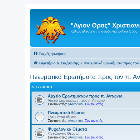
"Αγιον Ορος" Χριστια
Καλώς ήλθατε στην σελίδα για το Αγιο Ορος
Συχνές ερωτήσεις
Ευρετήριο Δ. Συζήτησης
Πνευματικά Ερωτήματα προς τον 
Πνευματικά Ερωτήματα προς τον π. Αν
Δ. ΣΥΖΉΤΗΣΗ
Αρχείο Ερωτημάτων προς π. Αντώνιο
Αρχείο Ερωτημάτων προς π. Αντώνιο
Συντονιστές:
pAntonios
,
Συντονιστές
Πνευματικά θέματα
Πνευματικά θέματα
Συντονιστές:
pAntonios
,
Συντονιστές
Ψυχολογικά Θέματα
Ψυχολογικά Θέματα
Συντονιστές:
pAntonios
,
Συντονιστές