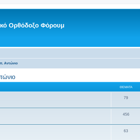
νικό Ορθόδοξο Φόρουμ
π. Αντώνιο
τώνιο
ΘΈΜΑΤΑ
79
456
63