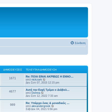
Σύνδεση
ΔΗΜΟΣΙΕΎΣΕΙΣ
ΤΕΛΕΥΤΑΊΑ ΔΗΜΟΣΊΕΥΣΗ
Re: ΠΟΙΑ ΕΙΝΑΙ ΑΚΡΙΒΩΣ Η ΕΝΝΟ…
1671
Π
από
nickzark
ρ
Δευ Σεπ 07, 2015 12:15 pm
ο
β
Αυτή την Ευχή Τρέμει ο Διάβολ…
4677
ο
Π
από
Domna
λ
ρ
Δευ Σεπ 12, 2022 7:33 am
ή
ο
τ
β
Re: Υπάρχει ένας & μοναδικός …
η
989
ο
Π
από
alexandergreek
ς
λ
ρ
Σάβ Δεκ 04, 2021 5:56 pm
τ
ή
ο