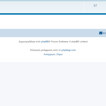
57
Επ
Δημιουργήθηκε από
phpBB
® Forum Software © phpBB Limited
Ελληνική μετάφραση από το
phpbbgr.com
Απόρρητο
|
Όροι