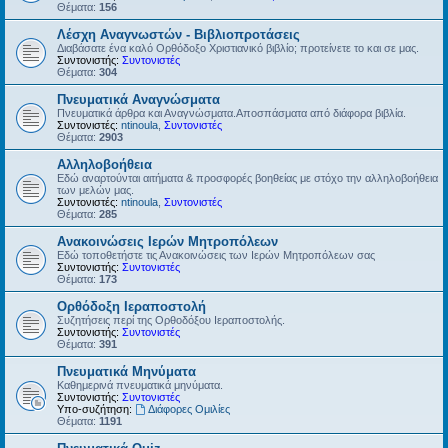
Θέματα:
156
Λέσχη Αναγνωστών - Βιβλιοπροτάσεις
Διαβάσατε ένα καλό Ορθόδοξο Χριστιανικό βιβλίο; προτείνετε το και σε μας.
Συντονιστής:
Συντονιστές
Θέματα:
304
Πνευματικά Αναγνώσματα
Πνευματικά άρθρα και Αναγνώσματα.Αποσπάσματα από διάφορα βιβλία.
Συντονιστές:
ntinoula
,
Συντονιστές
Θέματα:
2903
Αλληλοβοήθεια
Εδώ αναρτούνται αιτήματα & προσφορές βοηθείας με στόχο την αλληλοβοήθεια
των μελών μας.
Συντονιστές:
ntinoula
,
Συντονιστές
Θέματα:
285
Ανακοινώσεις Ιερών Μητροπόλεων
Εδώ τοποθετήστε τις Ανακοινώσεις των Ιερών Μητροπόλεων σας
Συντονιστής:
Συντονιστές
Θέματα:
173
Ορθόδοξη Ιεραποστολή
Συζητήσεις περί της Ορθοδόξου Ιεραποστολής.
Συντονιστής:
Συντονιστές
Θέματα:
391
Πνευματικά Μηνύματα
Καθημερινά πνευματικά μηνύματα.
Συντονιστής:
Συντονιστές
Υπο-συζήτηση:
Διάφορες Ομιλίες
Θέματα:
1191