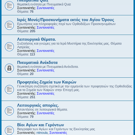
Πνευματικά Quiz
θεματική ενότητα με Πνευματικά Quiz
Συντονιστής:
Συντονιστές
Θέματα:
76
Ιερές Μονές/Προσκυνήματα εκτός του Αγίου Όρους
Ερωτήσεις και πληροφορίες περί των Ορθοδόξων Προσκηνυμάτων
Συντονιστής:
Συντονιστές
Θέματα:
205
Λειτουργικά Θέματα.
Συζητήσεις και γνώμες για τα Ιερά Μυστήρια της Εκκλησίας μας. Θέματα
Λατρείας.
Συντονιστής:
Συντονιστές
Θέματα:
113
Πνευματικά Ανέκδοτα
θεματική ενότητα με Πνευματικά Ανέκδοτα.
Συντονιστής:
Συντονιστές
Θέματα:
20
Προφητείες-Σημεία των Καιρών
Γενικότερη συζήτηση σχετικά με την ερμηνεία των προφητειών της Ορθοδοξίας
και τα Σημεία των Καιρών στην Εποχή μας.
Συντονιστής:
Συντονιστές
Θέματα:
251
Λειτουργικές απορίες.
Απαντήσεις σε λειτουργικά θέματα.
Συντονιστής:
Συντονιστές
Θέματα:
79
Βίοι Αγίων και Γερόντων
Βιογραφία των Αγίων και Γερόντων τις Εκκλησίας μας
Συντονιστές:
ntinoula
,
Συντονιστές