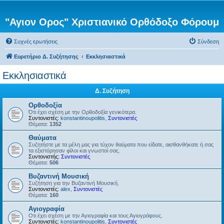
"Αγιον Ορος" Χριστιανικό Ορθόδοξο Φόρουμ
Συχνές ερωτήσεις
Σύνδεση
Ευρετήριο Δ. Συζήτησης
Εκκλησιαστικά
Εκκλησιαστικά
Δ. Συζήτηση
Ορθοδοξία
Ότι έχει σχέση με την Ορθοδοξία γενικότερα.
Συντονιστές:
konstantinoupolitis
,
Συντονιστές
Θέματα:
1352
Θαύματα
Συζητήστε με τα μέλη μας για τύχον θαύματα που είδατε, αισθανθήκατε ή σας
τα εξιστόρησαν φίλοι και γνωστοί σας.
Συντονιστής:
Συντονιστές
Θέματα:
506
Βυζαντινή Μουσική
Συζήτηση για την Βυζαντινή Μουσική.
Συντονιστές:
alex
,
Συντονιστές
Θέματα:
160
Αγιογραφία
Οτι έχει σχέση με την Αγιογραφία και τους Αγιογράφους.
Συντονιστές:
konstantinoupolitis
,
Συντονιστές