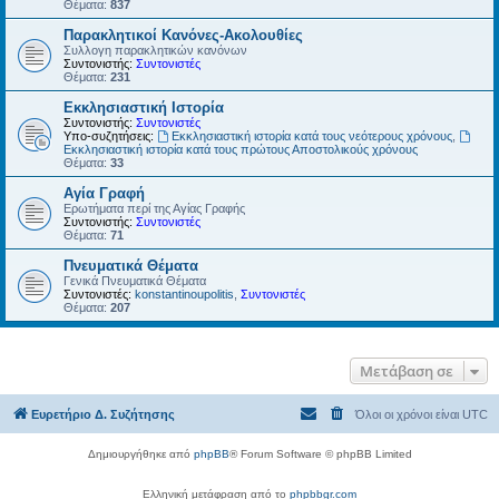
Θέματα:
837
Παρακλητικοί Κανόνες-Ακολουθίες
Συλλογη παρακλητικών κανόνων
Συντονιστής:
Συντονιστές
Θέματα:
231
Εκκλησιαστική Ιστορία
Συντονιστής:
Συντονιστές
Υπο-συζητήσεις:
Εκκλησιαστική ιστορία κατά τους νεότερους χρόνους
,
Εκκλησιαστική ιστορία κατά τους πρώτους Αποστολικούς χρόνους
Θέματα:
33
Αγία Γραφή
Ερωτήματα περί της Αγίας Γραφής
Συντονιστής:
Συντονιστές
Θέματα:
71
Πνευματικά Θέματα
Γενικά Πνευματικά Θέματα
Συντονιστές:
konstantinoupolitis
,
Συντονιστές
Θέματα:
207
Μετάβαση σε
Ευρετήριο Δ. Συζήτησης
Όλοι οι χρόνοι είναι
UTC
Δημιουργήθηκε από
phpBB
® Forum Software © phpBB Limited
Ελληνική μετάφραση από το
phpbbgr.com