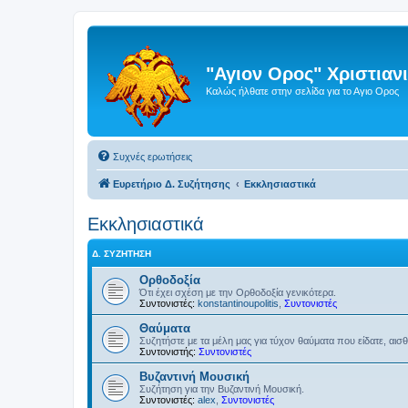
"Αγιον Ορος" Χριστια
Καλώς ήλθατε στην σελίδα για το Αγιο Ορος
Συχνές ερωτήσεις
Ευρετήριο Δ. Συζήτησης
Εκκλησιαστικά
Εκκλησιαστικά
Δ. ΣΥΖΉΤΗΣΗ
Ορθοδοξία
Ότι έχει σχέση με την Ορθοδοξία γενικότερα.
Συντονιστές:
konstantinoupolitis
,
Συντονιστές
Θαύματα
Συζητήστε με τα μέλη μας για τύχον θαύματα που είδατε, αισ
Συντονιστής:
Συντονιστές
Βυζαντινή Μουσική
Συζήτηση για την Βυζαντινή Μουσική.
Συντονιστές:
alex
,
Συντονιστές