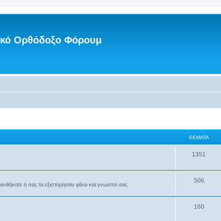
νικό Ορθόδοξο Φόρουμ
ΘΈΜΑΤΑ
1351
506
θανθήκατε ή σας τα εξιστόρησαν φίλοι και γνωστοί σας.
160