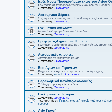
Ιερές Μονές/Προσκυνήματα εκτός του Αγίου Ό
Ερωτήσεις και πληροφορίες περί των Ορθοδόξων Προσκην
Συντονιστής:
Συντονιστές
Λειτουργικά Θέματα.
Συζητήσεις και γνώμες για τα Ιερά Μυστήρια της Εκκλησίας μ
Συντονιστής:
Συντονιστές
Πνευματικά Ανέκδοτα
θεματική ενότητα με Πνευματικά Ανέκδοτα.
Συντονιστής:
Συντονιστές
Προφητείες-Σημεία των Καιρών
Γενικότερη συζήτηση σχετικά με την ερμηνεία των προφητει
Συντονιστής:
Συντονιστές
Λειτουργικές απορίες.
Απαντήσεις σε λειτουργικά θέματα.
Συντονιστής:
Συντονιστές
Βίοι Αγίων και Γερόντων
Βιογραφία των Αγίων και Γερόντων τις Εκκλησίας μας
Συντονιστές:
ntinoula
,
Συντονιστές
Παρακλητικοί Κανόνες-Ακολουθίες
Συλλογη παρακλητικών κανόνων
Συντονιστής:
Συντονιστές
Εκκλησιαστική Ιστορία
Συντονιστής:
Συντονιστές
Υπο-συζητήσεις:
Εκκλησιαστική ιστορία κατά τους νεότερ
χρόνους
Αγία Γραφή