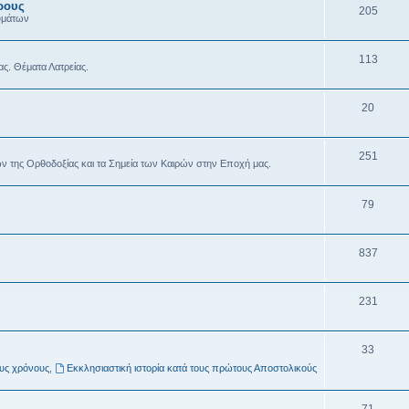
ρους
205
υμάτων
113
ας. Θέματα Λατρείας.
20
251
ών της Ορθοδοξίας και τα Σημεία των Καιρών στην Εποχή μας.
79
837
231
33
ους χρόνους
,
Εκκλησιαστική ιστορία κατά τους πρώτους Αποστολικούς