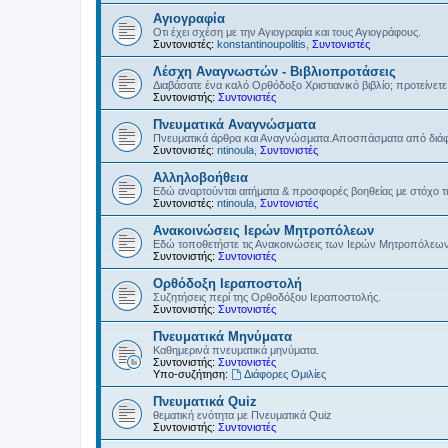
Αγιογραφία
Οτι έχει σχέση με την Αγιογραφία και τους Αγιογράφους.
Συντονιστές:
konstantinoupolitis
,
Συντονιστές
Λέσχη Αναγνωστών - Βιβλιοπροτάσεις
Διαβάσατε ένα καλό Ορθόδοξο Χριστιανικό βιβλίο; προτείνετε 
Συντονιστής:
Συντονιστές
Πνευματικά Αναγνώσματα
Πνευματικά άρθρα και Αναγνώσματα.Αποσπάσματα από διάφο
Συντονιστές:
ntinoula
,
Συντονιστές
Αλληλοβοήθεια
Εδώ αναρτούνται αιτήματα & προσφορές βοηθείας με στόχο 
Συντονιστές:
ntinoula
,
Συντονιστές
Ανακοινώσεις Ιερών Μητροπόλεων
Εδώ τοποθετήστε τις Ανακοινώσεις των Ιερών Μητροπόλεω
Συντονιστής:
Συντονιστές
Ορθόδοξη Ιεραποστολή
Συζητήσεις περί της Ορθοδόξου Ιεραποστολής.
Συντονιστής:
Συντονιστές
Πνευματικά Μηνύματα
Καθημερινά πνευματικά μηνύματα.
Συντονιστής:
Συντονιστές
Υπο-συζήτηση:
Διάφορες Ομιλίες
Πνευματικά Quiz
θεματική ενότητα με Πνευματικά Quiz
Συντονιστής:
Συντονιστές