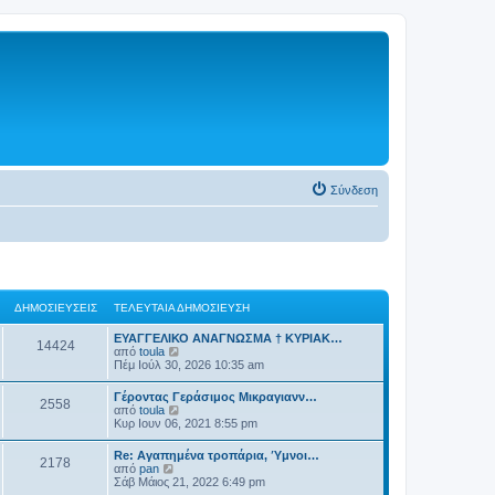
Σύνδεση
ΔΗΜΟΣΙΕΎΣΕΙΣ
ΤΕΛΕΥΤΑΊΑ ΔΗΜΟΣΊΕΥΣΗ
ΕΥΑΓΓΕΛΙΚΟ ΑΝΑΓΝΩΣΜΑ † ΚΥΡΙΑΚ…
14424
Π
από
toula
ρ
Πέμ Ιούλ 30, 2026 10:35 am
ο
β
Γέροντας Γεράσιμος Μικραγιανν…
2558
ο
Π
από
toula
λ
ρ
Κυρ Ιουν 06, 2021 8:55 pm
ή
ο
τ
β
Re: Αγαπημένα τροπάρια, Ύμνοι…
η
2178
ο
Π
από
pan
ς
λ
ρ
Σάβ Μάιος 21, 2022 6:49 pm
τ
ή
ο