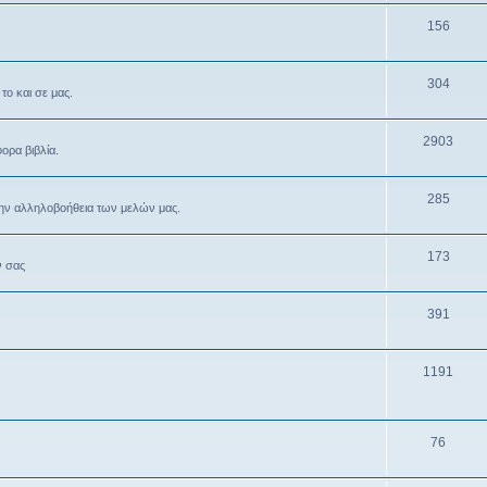
156
304
το και σε μας.
2903
ρα βιβλία.
285
την αλληλοβοήθεια των μελών μας.
173
ν σας
391
1191
76