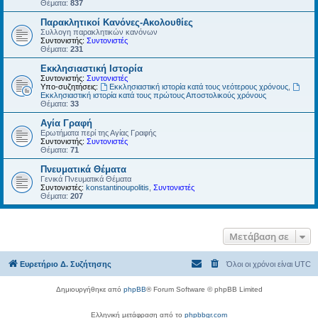
Θέματα:
837
Παρακλητικοί Κανόνες-Ακολουθίες
Συλλογη παρακλητικών κανόνων
Συντονιστής:
Συντονιστές
Θέματα:
231
Εκκλησιαστική Ιστορία
Συντονιστής:
Συντονιστές
Υπο-συζητήσεις:
Εκκλησιαστική ιστορία κατά τους νεότερους χρόνους
,
Εκκλησιαστική ιστορία κατά τους πρώτους Αποστολικούς χρόνους
Θέματα:
33
Αγία Γραφή
Ερωτήματα περί της Αγίας Γραφής
Συντονιστής:
Συντονιστές
Θέματα:
71
Πνευματικά Θέματα
Γενικά Πνευματικά Θέματα
Συντονιστές:
konstantinoupolitis
,
Συντονιστές
Θέματα:
207
Μετάβαση σε
Ευρετήριο Δ. Συζήτησης
Όλοι οι χρόνοι είναι
UTC
Δημιουργήθηκε από
phpBB
® Forum Software © phpBB Limited
Ελληνική μετάφραση από το
phpbbgr.com