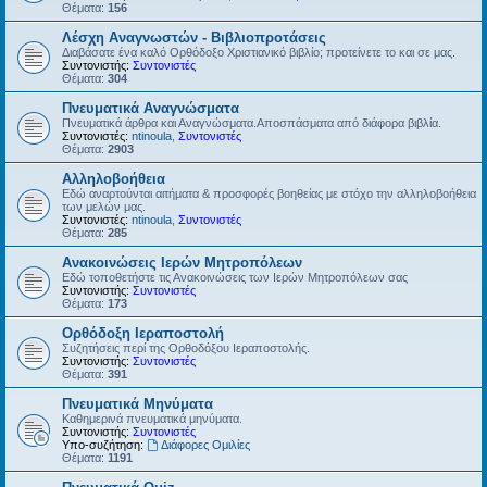
Θέματα:
156
Λέσχη Αναγνωστών - Βιβλιοπροτάσεις
Διαβάσατε ένα καλό Ορθόδοξο Χριστιανικό βιβλίο; προτείνετε το και σε μας.
Συντονιστής:
Συντονιστές
Θέματα:
304
Πνευματικά Αναγνώσματα
Πνευματικά άρθρα και Αναγνώσματα.Αποσπάσματα από διάφορα βιβλία.
Συντονιστές:
ntinoula
,
Συντονιστές
Θέματα:
2903
Αλληλοβοήθεια
Εδώ αναρτούνται αιτήματα & προσφορές βοηθείας με στόχο την αλληλοβοήθεια
των μελών μας.
Συντονιστές:
ntinoula
,
Συντονιστές
Θέματα:
285
Ανακοινώσεις Ιερών Μητροπόλεων
Εδώ τοποθετήστε τις Ανακοινώσεις των Ιερών Μητροπόλεων σας
Συντονιστής:
Συντονιστές
Θέματα:
173
Ορθόδοξη Ιεραποστολή
Συζητήσεις περί της Ορθοδόξου Ιεραποστολής.
Συντονιστής:
Συντονιστές
Θέματα:
391
Πνευματικά Μηνύματα
Καθημερινά πνευματικά μηνύματα.
Συντονιστής:
Συντονιστές
Υπο-συζήτηση:
Διάφορες Ομιλίες
Θέματα:
1191