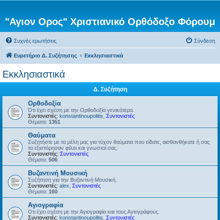
"Αγιον Ορος" Χριστιανικό Ορθόδοξο Φόρουμ
Συχνές ερωτήσεις
Σύνδεση
Ευρετήριο Δ. Συζήτησης
Εκκλησιαστικά
Εκκλησιαστικά
Δ. Συζήτηση
Ορθοδοξία
Ότι έχει σχέση με την Ορθοδοξία γενικότερα.
Συντονιστές:
konstantinoupolitis
,
Συντονιστές
Θέματα:
1351
Θαύματα
Συζητήστε με τα μέλη μας για τύχον θαύματα που είδατε, αισθανθήκατε ή σας
τα εξιστόρησαν φίλοι και γνωστοί σας.
Συντονιστής:
Συντονιστές
Θέματα:
506
Βυζαντινή Μουσική
Συζήτηση για την Βυζαντινή Μουσική.
Συντονιστές:
alex
,
Συντονιστές
Θέματα:
160
Αγιογραφία
Οτι έχει σχέση με την Αγιογραφία και τους Αγιογράφους.
Συντονιστές:
konstantinoupolitis
,
Συντονιστές