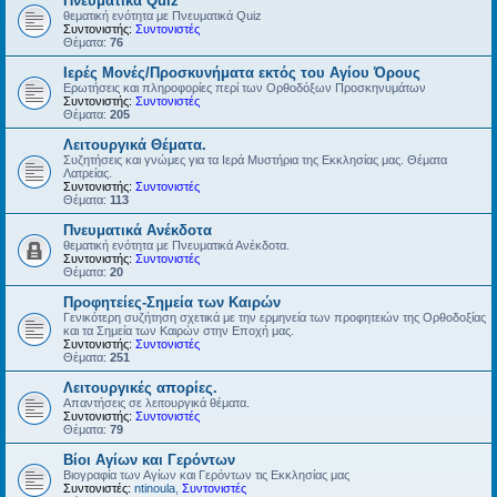
Πνευματικά Quiz
θεματική ενότητα με Πνευματικά Quiz
Συντονιστής:
Συντονιστές
Θέματα:
76
Ιερές Μονές/Προσκυνήματα εκτός του Αγίου Όρους
Ερωτήσεις και πληροφορίες περί των Ορθοδόξων Προσκηνυμάτων
Συντονιστής:
Συντονιστές
Θέματα:
205
Λειτουργικά Θέματα.
Συζητήσεις και γνώμες για τα Ιερά Μυστήρια της Εκκλησίας μας. Θέματα
Λατρείας.
Συντονιστής:
Συντονιστές
Θέματα:
113
Πνευματικά Ανέκδοτα
θεματική ενότητα με Πνευματικά Ανέκδοτα.
Συντονιστής:
Συντονιστές
Θέματα:
20
Προφητείες-Σημεία των Καιρών
Γενικότερη συζήτηση σχετικά με την ερμηνεία των προφητειών της Ορθοδοξίας
και τα Σημεία των Καιρών στην Εποχή μας.
Συντονιστής:
Συντονιστές
Θέματα:
251
Λειτουργικές απορίες.
Απαντήσεις σε λειτουργικά θέματα.
Συντονιστής:
Συντονιστές
Θέματα:
79
Βίοι Αγίων και Γερόντων
Βιογραφία των Αγίων και Γερόντων τις Εκκλησίας μας
Συντονιστές:
ntinoula
,
Συντονιστές