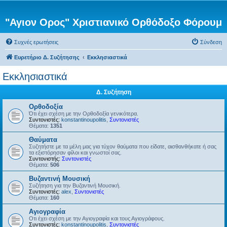
"Αγιον Ορος" Χριστιανικό Ορθόδοξο Φόρουμ
Συχνές ερωτήσεις
Σύνδεση
Ευρετήριο Δ. Συζήτησης
Εκκλησιαστικά
Εκκλησιαστικά
Δ. Συζήτηση
Ορθοδοξία
Ότι έχει σχέση με την Ορθοδοξία γενικότερα.
Συντονιστές:
konstantinoupolitis
,
Συντονιστές
Θέματα:
1351
Θαύματα
Συζητήστε με τα μέλη μας για τύχον θαύματα που είδατε, αισθανθήκατε ή σας
τα εξιστόρησαν φίλοι και γνωστοί σας.
Συντονιστής:
Συντονιστές
Θέματα:
506
Βυζαντινή Μουσική
Συζήτηση για την Βυζαντινή Μουσική.
Συντονιστές:
alex
,
Συντονιστές
Θέματα:
160
Αγιογραφία
Οτι έχει σχέση με την Αγιογραφία και τους Αγιογράφους.
Συντονιστές:
konstantinoupolitis
,
Συντονιστές