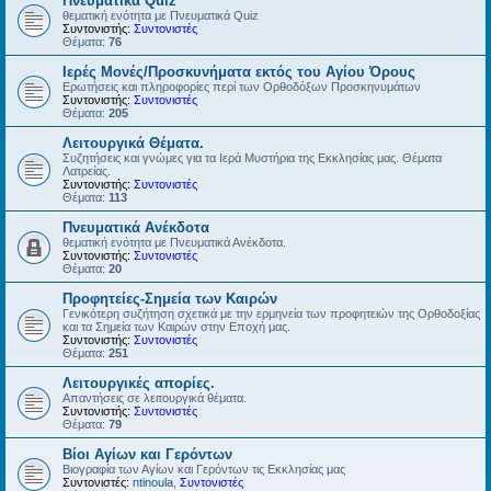
Πνευματικά Quiz
θεματική ενότητα με Πνευματικά Quiz
Συντονιστής:
Συντονιστές
Θέματα:
76
Ιερές Μονές/Προσκυνήματα εκτός του Αγίου Όρους
Ερωτήσεις και πληροφορίες περί των Ορθοδόξων Προσκηνυμάτων
Συντονιστής:
Συντονιστές
Θέματα:
205
Λειτουργικά Θέματα.
Συζητήσεις και γνώμες για τα Ιερά Μυστήρια της Εκκλησίας μας. Θέματα
Λατρείας.
Συντονιστής:
Συντονιστές
Θέματα:
113
Πνευματικά Ανέκδοτα
θεματική ενότητα με Πνευματικά Ανέκδοτα.
Συντονιστής:
Συντονιστές
Θέματα:
20
Προφητείες-Σημεία των Καιρών
Γενικότερη συζήτηση σχετικά με την ερμηνεία των προφητειών της Ορθοδοξίας
και τα Σημεία των Καιρών στην Εποχή μας.
Συντονιστής:
Συντονιστές
Θέματα:
251
Λειτουργικές απορίες.
Απαντήσεις σε λειτουργικά θέματα.
Συντονιστής:
Συντονιστές
Θέματα:
79
Βίοι Αγίων και Γερόντων
Βιογραφία των Αγίων και Γερόντων τις Εκκλησίας μας
Συντονιστές:
ntinoula
,
Συντονιστές