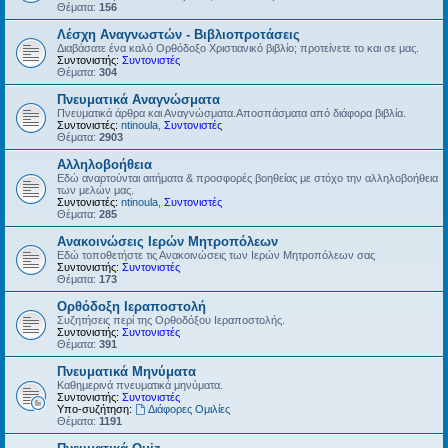
Θέματα:
156
Λέσχη Αναγνωστών - Βιβλιοπροτάσεις
Διαβάσατε ένα καλό Ορθόδοξο Χριστιανικό βιβλίο; προτείνετε το και σε μας.
Συντονιστής:
Συντονιστές
Θέματα:
304
Πνευματικά Αναγνώσματα
Πνευματικά άρθρα και Αναγνώσματα.Αποσπάσματα από διάφορα βιβλία.
Συντονιστές:
ntinoula
,
Συντονιστές
Θέματα:
2903
Αλληλοβοήθεια
Εδώ αναρτούνται αιτήματα & προσφορές βοηθείας με στόχο την αλληλοβοήθεια
των μελών μας.
Συντονιστές:
ntinoula
,
Συντονιστές
Θέματα:
285
Ανακοινώσεις Ιερών Μητροπόλεων
Εδώ τοποθετήστε τις Ανακοινώσεις των Ιερών Μητροπόλεων σας
Συντονιστής:
Συντονιστές
Θέματα:
173
Ορθόδοξη Ιεραποστολή
Συζητήσεις περί της Ορθοδόξου Ιεραποστολής.
Συντονιστής:
Συντονιστές
Θέματα:
391
Πνευματικά Μηνύματα
Καθημερινά πνευματικά μηνύματα.
Συντονιστής:
Συντονιστές
Υπο-συζήτηση:
Διάφορες Ομιλίες
Θέματα:
1191