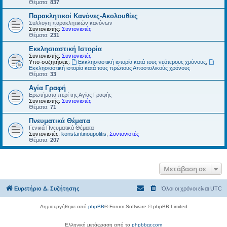
Θέματα:
837
Παρακλητικοί Κανόνες-Ακολουθίες
Συλλογη παρακλητικών κανόνων
Συντονιστής:
Συντονιστές
Θέματα:
231
Εκκλησιαστική Ιστορία
Συντονιστής:
Συντονιστές
Υπο-συζητήσεις:
Εκκλησιαστική ιστορία κατά τους νεότερους χρόνους
,
Εκκλησιαστική ιστορία κατά τους πρώτους Αποστολικούς χρόνους
Θέματα:
33
Αγία Γραφή
Ερωτήματα περί της Αγίας Γραφής
Συντονιστής:
Συντονιστές
Θέματα:
71
Πνευματικά Θέματα
Γενικά Πνευματικά Θέματα
Συντονιστές:
konstantinoupolitis
,
Συντονιστές
Θέματα:
207
Μετάβαση σε
Ευρετήριο Δ. Συζήτησης
Όλοι οι χρόνοι είναι
UTC
Δημιουργήθηκε από
phpBB
® Forum Software © phpBB Limited
Ελληνική μετάφραση από το
phpbbgr.com