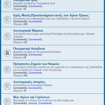
Πνευματικά Quiz
θεματική ενότητα με Πνευματικά Quiz
Συντονιστής:
Συντονιστές
Θέματα:
76
Ιερές Μονές/Προσκυνήματα εκτός του Αγίου Όρους
Ερωτήσεις και πληροφορίες περί των Ορθοδόξων Προσκηνυμάτων
Συντονιστής:
Συντονιστές
Θέματα:
205
Λειτουργικά Θέματα.
Συζητήσεις και γνώμες για τα Ιερά Μυστήρια της Εκκλησίας μας. Θέματα
Λατρείας.
Συντονιστής:
Συντονιστές
Θέματα:
113
Πνευματικά Ανέκδοτα
θεματική ενότητα με Πνευματικά Ανέκδοτα.
Συντονιστής:
Συντονιστές
Θέματα:
20
Προφητείες-Σημεία των Καιρών
Γενικότερη συζήτηση σχετικά με την ερμηνεία των προφητειών της Ορθοδοξίας
και τα Σημεία των Καιρών στην Εποχή μας.
Συντονιστής:
Συντονιστές
Θέματα:
251
Λειτουργικές απορίες.
Απαντήσεις σε λειτουργικά θέματα.
Συντονιστής:
Συντονιστές
Θέματα:
79
Βίοι Αγίων και Γερόντων
Βιογραφία των Αγίων και Γερόντων τις Εκκλησίας μας
Συντονιστές:
ntinoula
,
Συντονιστές