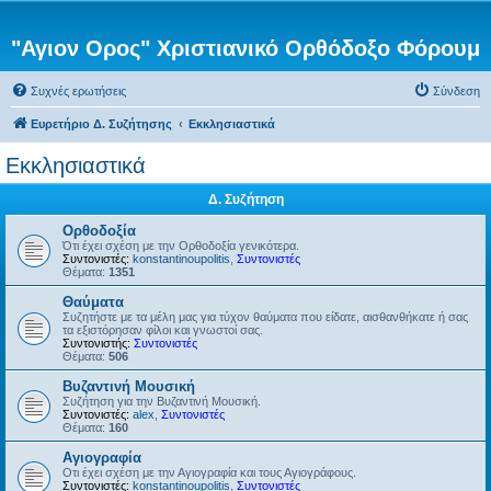
"Αγιον Ορος" Χριστιανικό Ορθόδοξο Φόρουμ
Συχνές ερωτήσεις
Σύνδεση
Ευρετήριο Δ. Συζήτησης
Εκκλησιαστικά
Εκκλησιαστικά
Δ. Συζήτηση
Ορθοδοξία
Ότι έχει σχέση με την Ορθοδοξία γενικότερα.
Συντονιστές:
konstantinoupolitis
,
Συντονιστές
Θέματα:
1351
Θαύματα
Συζητήστε με τα μέλη μας για τύχον θαύματα που είδατε, αισθανθήκατε ή σας
τα εξιστόρησαν φίλοι και γνωστοί σας.
Συντονιστής:
Συντονιστές
Θέματα:
506
Βυζαντινή Μουσική
Συζήτηση για την Βυζαντινή Μουσική.
Συντονιστές:
alex
,
Συντονιστές
Θέματα:
160
Αγιογραφία
Οτι έχει σχέση με την Αγιογραφία και τους Αγιογράφους.
Συντονιστές:
konstantinoupolitis
,
Συντονιστές