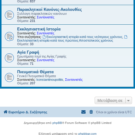
Θέματα:
837
Παρακλητικοί Κανόνες-Ακολουθίες
Συλλογη παρακλητικών κανόνων
Συντονιστής:
Συντονιστές
Θέματα:
231
Εκκλησιαστική Ιστορία
Συντονιστής:
Συντονιστές
Υπο-συζητήσεις:
Εκκλησιαστική ιστορία κατά τους νεότερους χρόνους
,
Εκκλησιαστική ιστορία κατά τους πρώτους Αποστολικούς χρόνους
Θέματα:
33
Αγία Γραφή
Ερωτήματα περί της Αγίας Γραφής
Συντονιστής:
Συντονιστές
Θέματα:
71
Πνευματικά Θέματα
Γενικά Πνευματικά Θέματα
Συντονιστές:
konstantinoupolitis
,
Συντονιστές
Θέματα:
207
Μετάβαση σε
Ευρετήριο Δ. Συζήτησης
Όλοι οι χρόνοι είναι
UTC
Δημιουργήθηκε από
phpBB
® Forum Software © phpBB Limited
Ελληνική μετάφραση από το
phpbbgr.com