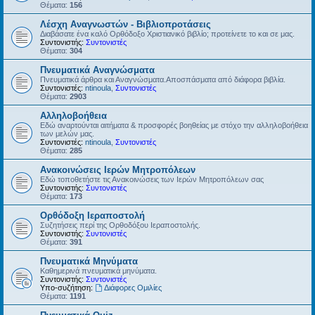
Θέματα:
156
Λέσχη Αναγνωστών - Βιβλιοπροτάσεις
Διαβάσατε ένα καλό Ορθόδοξο Χριστιανικό βιβλίο; προτείνετε το και σε μας.
Συντονιστής:
Συντονιστές
Θέματα:
304
Πνευματικά Αναγνώσματα
Πνευματικά άρθρα και Αναγνώσματα.Αποσπάσματα από διάφορα βιβλία.
Συντονιστές:
ntinoula
,
Συντονιστές
Θέματα:
2903
Αλληλοβοήθεια
Εδώ αναρτούνται αιτήματα & προσφορές βοηθείας με στόχο την αλληλοβοήθεια
των μελών μας.
Συντονιστές:
ntinoula
,
Συντονιστές
Θέματα:
285
Ανακοινώσεις Ιερών Μητροπόλεων
Εδώ τοποθετήστε τις Ανακοινώσεις των Ιερών Μητροπόλεων σας
Συντονιστής:
Συντονιστές
Θέματα:
173
Ορθόδοξη Ιεραποστολή
Συζητήσεις περί της Ορθοδόξου Ιεραποστολής.
Συντονιστής:
Συντονιστές
Θέματα:
391
Πνευματικά Μηνύματα
Καθημερινά πνευματικά μηνύματα.
Συντονιστής:
Συντονιστές
Υπο-συζήτηση:
Διάφορες Ομιλίες
Θέματα:
1191