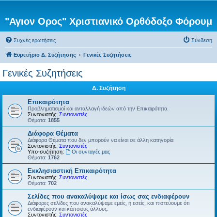
"Αγιον Ορος" Χριστιανικό Ορθόδοξο Φόρουμ
Συχνές ερωτήσεις
Σύνδεση
Ευρετήριο Δ. Συζήτησης
Γενικές Συζητήσεις
Γενικές Συζητήσεις
Δ. Συζήτηση
Επικαιρότητα
Προβληματισμοί και ανταλλαγή ιδεών από την Επικαιρότητα.
Συντονιστής:
Συντονιστές
Θέματα:
1855
Διάφορα Θέματα
Διάφορα Θέματα που δεν μπορούν να είναι σε άλλη κατηγορία
Συντονιστής:
Συντονιστές
Υπο-συζήτηση:
Οι συνταγές μας
Θέματα:
1762
Εκκλησιαστική Επικαιρότητα
Συντονιστής:
Συντονιστές
Θέματα:
702
Σελίδες που ανακαλύψαμε και ίσως σας ενδιαφέρουν
Διάφορες σελίδες που ανακαλύψαμε εμείς, ή εσείς, και πιστεύουμε ότι
ενδιαφέρουν και κάποιους άλλους.
Συντονιστής:
Συντονιστές