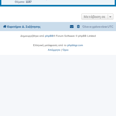
Θέματα:
1187
Μετάβαση σε
Ευρετήριο Δ. Συζήτησης
Όλοι οι χρόνοι είναι
UTC
Δημιουργήθηκε από
phpBB
® Forum Software © phpBB Limited
Ελληνική μετάφραση από το
phpbbgr.com
Απόρρητο
|
Όροι