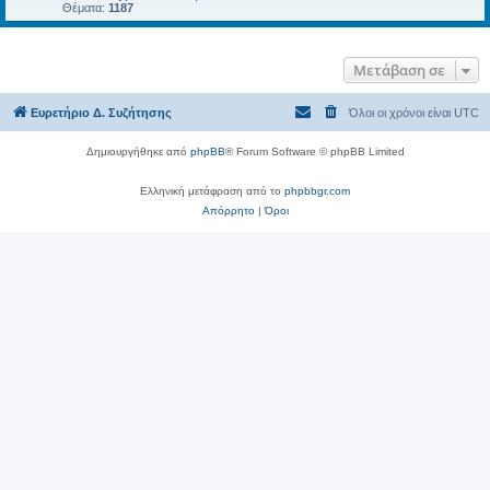
Θέματα:
1187
Μετάβαση σε
Ευρετήριο Δ. Συζήτησης
Όλοι οι χρόνοι είναι
UTC
Δημιουργήθηκε από
phpBB
® Forum Software © phpBB Limited
Ελληνική μετάφραση από το
phpbbgr.com
Απόρρητο
|
Όροι