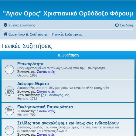
"Αγιον Ορος" Χριστιανικό Ορθόδοξο Φόρουμ
Συχνές ερωτήσεις
Σύνδεση
Ευρετήριο Δ. Συζήτησης
Γενικές Συζητήσεις
Γενικές Συζητήσεις
Δ. Συζήτηση
Επικαιρότητα
Προβληματισμοί και ανταλλαγή ιδεών από την Επικαιρότητα.
Συντονιστής:
Συντονιστές
Θέματα:
1855
Διάφορα Θέματα
Διάφορα Θέματα που δεν μπορούν να είναι σε άλλη κατηγορία
Συντονιστής:
Συντονιστές
Υπο-συζήτηση:
Οι συνταγές μας
Θέματα:
1762
Εκκλησιαστική Επικαιρότητα
Συντονιστής:
Συντονιστές
Θέματα:
702
Σελίδες που ανακαλύψαμε και ίσως σας ενδιαφέρουν
Διάφορες σελίδες που ανακαλύψαμε εμείς, ή εσείς, και πιστεύουμε ότι
ενδιαφέρουν και κάποιους άλλους.
Συντονιστής:
Συντονιστές