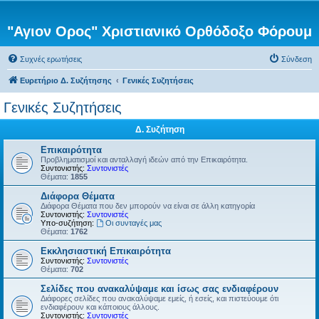
"Αγιον Ορος" Χριστιανικό Ορθόδοξο Φόρουμ
Συχνές ερωτήσεις
Σύνδεση
Ευρετήριο Δ. Συζήτησης
Γενικές Συζητήσεις
Γενικές Συζητήσεις
Δ. Συζήτηση
Επικαιρότητα
Προβληματισμοί και ανταλλαγή ιδεών από την Επικαιρότητα.
Συντονιστής:
Συντονιστές
Θέματα:
1855
Διάφορα Θέματα
Διάφορα Θέματα που δεν μπορούν να είναι σε άλλη κατηγορία
Συντονιστής:
Συντονιστές
Υπο-συζήτηση:
Οι συνταγές μας
Θέματα:
1762
Εκκλησιαστική Επικαιρότητα
Συντονιστής:
Συντονιστές
Θέματα:
702
Σελίδες που ανακαλύψαμε και ίσως σας ενδιαφέρουν
Διάφορες σελίδες που ανακαλύψαμε εμείς, ή εσείς, και πιστεύουμε ότι
ενδιαφέρουν και κάποιους άλλους.
Συντονιστής:
Συντονιστές