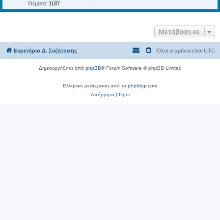
Θέματα:
1187
Μετάβαση σε
Ευρετήριο Δ. Συζήτησης
Όλοι οι χρόνοι είναι
UTC
Δημιουργήθηκε από
phpBB
® Forum Software © phpBB Limited
Ελληνική μετάφραση από το
phpbbgr.com
Απόρρητο
|
Όροι