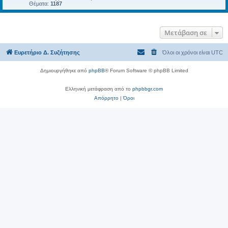
Θέματα:
1187
Μετάβαση σε
Ευρετήριο Δ. Συζήτησης
Όλοι οι χρόνοι είναι
UTC
Δημιουργήθηκε από
phpBB
® Forum Software © phpBB Limited
Ελληνική μετάφραση από το
phpbbgr.com
Απόρρητο
|
Όροι