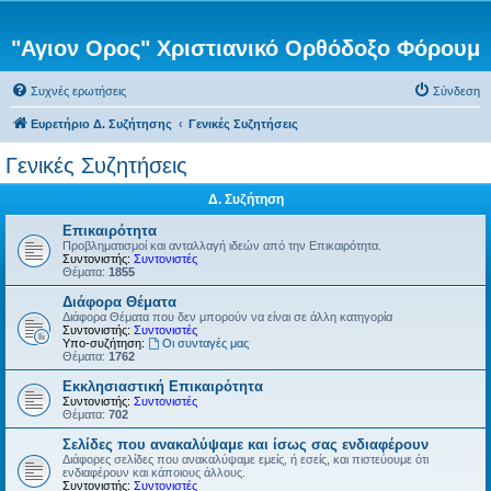
"Αγιον Ορος" Χριστιανικό Ορθόδοξο Φόρουμ
Συχνές ερωτήσεις
Σύνδεση
Ευρετήριο Δ. Συζήτησης
Γενικές Συζητήσεις
Γενικές Συζητήσεις
Δ. Συζήτηση
Επικαιρότητα
Προβληματισμοί και ανταλλαγή ιδεών από την Επικαιρότητα.
Συντονιστής:
Συντονιστές
Θέματα:
1855
Διάφορα Θέματα
Διάφορα Θέματα που δεν μπορούν να είναι σε άλλη κατηγορία
Συντονιστής:
Συντονιστές
Υπο-συζήτηση:
Οι συνταγές μας
Θέματα:
1762
Εκκλησιαστική Επικαιρότητα
Συντονιστής:
Συντονιστές
Θέματα:
702
Σελίδες που ανακαλύψαμε και ίσως σας ενδιαφέρουν
Διάφορες σελίδες που ανακαλύψαμε εμείς, ή εσείς, και πιστεύουμε ότι
ενδιαφέρουν και κάποιους άλλους.
Συντονιστής:
Συντονιστές