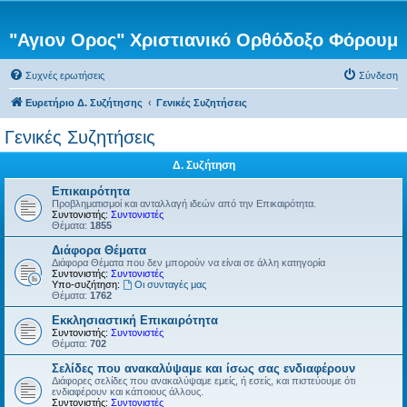
"Αγιον Ορος" Χριστιανικό Ορθόδοξο Φόρουμ
Συχνές ερωτήσεις
Σύνδεση
Ευρετήριο Δ. Συζήτησης
Γενικές Συζητήσεις
Γενικές Συζητήσεις
Δ. Συζήτηση
Επικαιρότητα
Προβληματισμοί και ανταλλαγή ιδεών από την Επικαιρότητα.
Συντονιστής:
Συντονιστές
Θέματα:
1855
Διάφορα Θέματα
Διάφορα Θέματα που δεν μπορούν να είναι σε άλλη κατηγορία
Συντονιστής:
Συντονιστές
Υπο-συζήτηση:
Οι συνταγές μας
Θέματα:
1762
Εκκλησιαστική Επικαιρότητα
Συντονιστής:
Συντονιστές
Θέματα:
702
Σελίδες που ανακαλύψαμε και ίσως σας ενδιαφέρουν
Διάφορες σελίδες που ανακαλύψαμε εμείς, ή εσείς, και πιστεύουμε ότι
ενδιαφέρουν και κάποιους άλλους.
Συντονιστής:
Συντονιστές