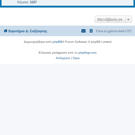
Θέματα:
1187
Μετάβαση σε
Ευρετήριο Δ. Συζήτησης
Όλοι οι χρόνοι είναι
UTC
Δημιουργήθηκε από
phpBB
® Forum Software © phpBB Limited
Ελληνική μετάφραση από το
phpbbgr.com
Απόρρητο
|
Όροι