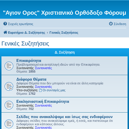
"Αγιον Ορος" Χριστιανικό Ορθόδοξο Φόρουμ
Συχνές ερωτήσεις
Σύνδεση
Ευρετήριο Δ. Συζήτησης
Γενικές Συζητήσεις
Γενικές Συζητήσεις
Δ. Συζήτηση
Επικαιρότητα
Προβληματισμοί και ανταλλαγή ιδεών από την Επικαιρότητα.
Συντονιστής:
Συντονιστές
Θέματα:
1855
Διάφορα Θέματα
Διάφορα Θέματα που δεν μπορούν να είναι σε άλλη κατηγορία
Συντονιστής:
Συντονιστές
Υπο-συζήτηση:
Οι συνταγές μας
Θέματα:
1762
Εκκλησιαστική Επικαιρότητα
Συντονιστής:
Συντονιστές
Θέματα:
702
Σελίδες που ανακαλύψαμε και ίσως σας ενδιαφέρουν
Διάφορες σελίδες που ανακαλύψαμε εμείς, ή εσείς, και πιστεύουμε ότι
ενδιαφέρουν και κάποιους άλλους.
Συντονιστής:
Συντονιστές