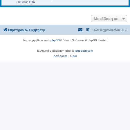
Θέματα:
1187
Μετάβαση σε
Ευρετήριο Δ. Συζήτησης
Όλοι οι χρόνοι είναι
UTC
Δημιουργήθηκε από
phpBB
® Forum Software © phpBB Limited
Ελληνική μετάφραση από το
phpbbgr.com
Απόρρητο
|
Όροι