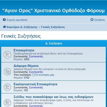
"Αγιον Ορος" Χριστιανικό Ορθόδοξο Φόρουμ
Συχνές ερωτήσεις
Σύνδεση
Ευρετήριο Δ. Συζήτησης
Γενικές Συζητήσεις
Γενικές Συζητήσεις
Δ. Συζήτηση
Επικαιρότητα
Προβληματισμοί και ανταλλαγή ιδεών από την Επικαιρότητα.
Συντονιστής:
Συντονιστές
Θέματα:
1855
Διάφορα Θέματα
Διάφορα Θέματα που δεν μπορούν να είναι σε άλλη κατηγορία
Συντονιστής:
Συντονιστές
Υπο-συζήτηση:
Οι συνταγές μας
Θέματα:
1762
Εκκλησιαστική Επικαιρότητα
Συντονιστής:
Συντονιστές
Θέματα:
702
Σελίδες που ανακαλύψαμε και ίσως σας ενδιαφέρουν
Διάφορες σελίδες που ανακαλύψαμε εμείς, ή εσείς, και πιστεύουμε ότι
ενδιαφέρουν και κάποιους άλλους.
Συντονιστής:
Συντονιστές