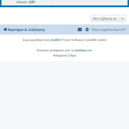
Θέματα:
1187
Μετάβαση σε
Ευρετήριο Δ. Συζήτησης
Όλοι οι χρόνοι είναι
UTC
Δημιουργήθηκε από
phpBB
® Forum Software © phpBB Limited
Ελληνική μετάφραση από το
phpbbgr.com
Απόρρητο
|
Όροι