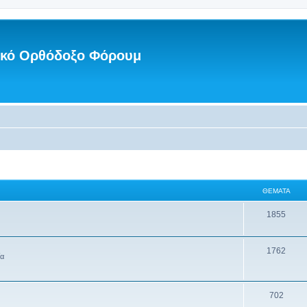
νικό Ορθόδοξο Φόρουμ
ΘΈΜΑΤΑ
1855
1762
ία
702