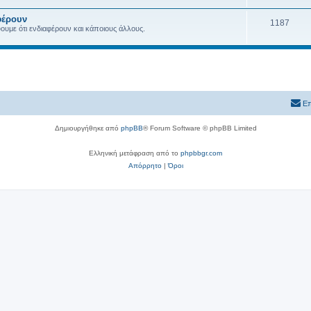
φέρουν
1187
ύουμε ότι ενδιαφέρουν και κάποιους άλλους.
Επ
Δημιουργήθηκε από
phpBB
® Forum Software © phpBB Limited
Ελληνική μετάφραση από το
phpbbgr.com
Απόρρητο
|
Όροι