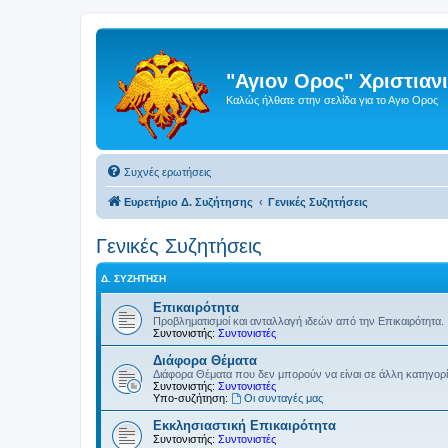
"Αγιον Ορος" Χριστια
Καλώς ήλθατε στην σελίδα για το Αγιο Ορος
Συχνές ερωτήσεις
Ευρετήριο Δ. Συζήτησης
Γενικές Συζητήσεις
Γενικές Συζητήσεις
Δ. ΣΥΖΉΤΗΣΗ
Επικαιρότητα
Προβληματισμοί και ανταλλαγή ιδεών από την Επικαιρότητα.
Συντονιστής:
Συντονιστές
Διάφορα Θέματα
Διάφορα Θέματα που δεν μπορούν να είναι σε άλλη κατηγορ
Συντονιστής:
Συντονιστές
Υπο-συζήτηση:
Οι συνταγές μας
Εκκλησιαστική Επικαιρότητα
Συντονιστής:
Συντονιστές