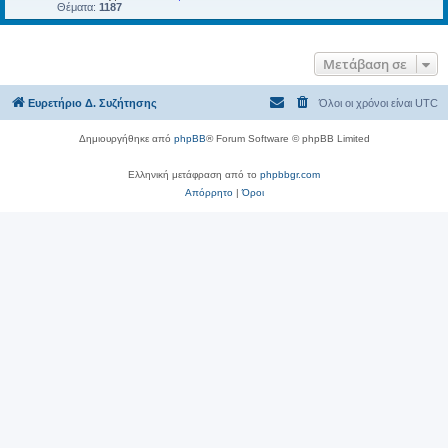
Θέματα:
1187
Μετάβαση σε
Ευρετήριο Δ. Συζήτησης
Όλοι οι χρόνοι είναι
UTC
Δημιουργήθηκε από
phpBB
® Forum Software © phpBB Limited
Ελληνική μετάφραση από το
phpbbgr.com
Απόρρητο
|
Όροι