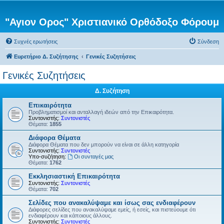
"Αγιον Ορος" Χριστιανικό Ορθόδοξο Φόρουμ
Συχνές ερωτήσεις
Σύνδεση
Ευρετήριο Δ. Συζήτησης
Γενικές Συζητήσεις
Γενικές Συζητήσεις
Δ. Συζήτηση
Επικαιρότητα
Προβληματισμοί και ανταλλαγή ιδεών από την Επικαιρότητα.
Συντονιστής:
Συντονιστές
Θέματα:
1855
Διάφορα Θέματα
Διάφορα Θέματα που δεν μπορούν να είναι σε άλλη κατηγορία
Συντονιστής:
Συντονιστές
Υπο-συζήτηση:
Οι συνταγές μας
Θέματα:
1762
Εκκλησιαστική Επικαιρότητα
Συντονιστής:
Συντονιστές
Θέματα:
702
Σελίδες που ανακαλύψαμε και ίσως σας ενδιαφέρουν
Διάφορες σελίδες που ανακαλύψαμε εμείς, ή εσείς, και πιστεύουμε ότι
ενδιαφέρουν και κάποιους άλλους.
Συντονιστής:
Συντονιστές