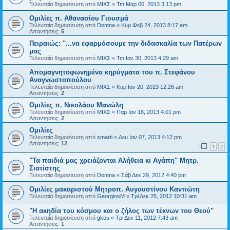
Τελευταία δημοσίευση από
ΜΙΧΣ
«
Τετ Μαρ 06, 2013 3:13 pm
Ομιλίες π. Αθανασίου Γιουσμά
Τελευταία δημοσίευση από
Domna
«
Κυρ Φεβ 24, 2013 8:17 am
Απαντήσεις:
5
Πειραιώς: ''...να εφαρμόσουμε την διδασκαλία των Πατέρων
μας
Τελευταία δημοσίευση από
ΜΙΧΣ
«
Τετ Ιαν 30, 2013 4:29 am
Απομαγνητοφωνημένα κηρύγματα του π. Στεφάνου
Αναγνωστοπούλου
Τελευταία δημοσίευση από
ΜΙΧΣ
«
Κυρ Ιαν 20, 2013 12:26 am
Απαντήσεις:
2
Ομιλίες π. Νικολάου Μανώλη
Τελευταία δημοσίευση από
ΜΙΧΣ
«
Παρ Ιαν 18, 2013 4:01 pm
Απαντήσεις:
2
Ομιλίες
Τελευταία δημοσίευση από
smarti
«
Δευ Ιαν 07, 2013 4:12 pm
Απαντήσεις:
12
1
2
"Τα παιδιά μας χρειάζονται Αλήθεια κι Αγάπη" Μητρ.
Σιατίστης
Τελευταία δημοσίευση από
Domna
«
Σάβ Δεκ 29, 2012 4:40 pm
Ομιλίες μακαριστού Μητροπ. Αυγουστίνου Καντιώτη
Τελευταία δημοσίευση από
GeorgiosM
«
Τρί Δεκ 25, 2012 10:31 am
"Η ακηδία του κόσμου και ο ζήλος των τέκνων του Θεού"
Τελευταία δημοσίευση από
gkou
«
Τρί Δεκ 11, 2012 7:43 am
Απαντήσεις:
1