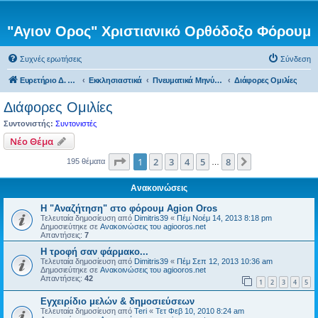
"Αγιον Ορος" Χριστιανικό Ορθόδοξο Φόρουμ
Συχνές ερωτήσεις
Σύνδεση
Ευρετήριο Δ. Συζήτησης
Εκκλησιαστικά
Πνευματικά Μηνύματα
Διάφορες Ομιλίες
Διάφορες Ομιλίες
Συντονιστής:
Συντονιστές
Νέο Θέμα
Σελίδα
1
από
8
1
2
3
4
5
8
Επόμενη
195 θέματα
…
Ανακοινώσεις
Η "Αναζήτηση" στο φόρουμ Agion Oros
Τελευταία δημοσίευση από
Dimitris39
«
Πέμ Νοέμ 14, 2013 8:18 pm
Δημοσιεύτηκε σε
Ανακοινώσεις του agiooros.net
Απαντήσεις:
7
H τροφή σαν φάρμακο...
Τελευταία δημοσίευση από
Dimitris39
«
Πέμ Σεπ 12, 2013 10:36 am
Δημοσιεύτηκε σε
Ανακοινώσεις του agiooros.net
Απαντήσεις:
42
1
2
3
4
5
Εγχειρίδιο μελών & δημοσιεύσεων
Τελευταία δημοσίευση από
Teri
«
Τετ Φεβ 10, 2010 8:24 am