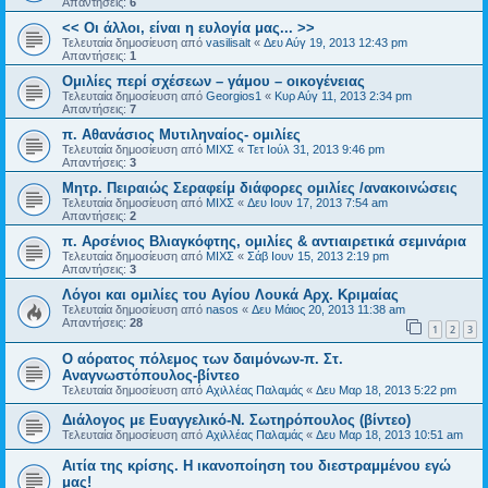
Απαντήσεις:
6
<< Οι άλλοι, είναι η ευλογία μας... >>
Τελευταία δημοσίευση από
vasilisalt
«
Δευ Αύγ 19, 2013 12:43 pm
Απαντήσεις:
1
Ομιλίες περί σχέσεων – γάμου – οικογένειας
Τελευταία δημοσίευση από
Georgios1
«
Κυρ Αύγ 11, 2013 2:34 pm
Απαντήσεις:
7
π. Αθανάσιος Μυτιληναίος- ομιλίες
Τελευταία δημοσίευση από
ΜΙΧΣ
«
Τετ Ιούλ 31, 2013 9:46 pm
Απαντήσεις:
3
Μητρ. Πειραιώς Σεραφείμ διάφορες ομιλίες /ανακοινώσεις
Τελευταία δημοσίευση από
ΜΙΧΣ
«
Δευ Ιουν 17, 2013 7:54 am
Απαντήσεις:
2
π. Αρσένιος Βλιαγκόφτης, ομιλίες & αντιαιρετικά σεμινάρια
Τελευταία δημοσίευση από
ΜΙΧΣ
«
Σάβ Ιουν 15, 2013 2:19 pm
Απαντήσεις:
3
Λόγοι και ομιλίες του Αγίου Λουκά Αρχ. Κριμαίας
Τελευταία δημοσίευση από
nasos
«
Δευ Μάιος 20, 2013 11:38 am
Απαντήσεις:
28
1
2
3
Ο αόρατος πόλεμος των δαιμόνων-π. Στ.
Αναγνωστόπουλος-βίντεο
Τελευταία δημοσίευση από
Αχιλλέας Παλαμάς
«
Δευ Μαρ 18, 2013 5:22 pm
Διάλογος με Ευαγγελικό-Ν. Σωτηρόπουλος (βίντεο)
Τελευταία δημοσίευση από
Αχιλλέας Παλαμάς
«
Δευ Μαρ 18, 2013 10:51 am
Αιτία της κρίσης. Η ικανοποίηση του διεστραμμένου εγώ
μας!