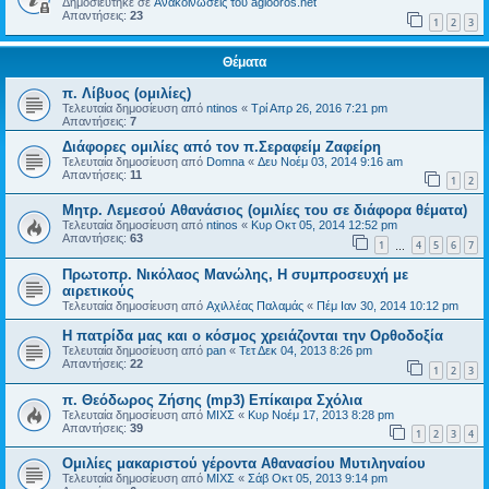
Δημοσιεύτηκε σε
Ανακοινώσεις του agiooros.net
Απαντήσεις:
23
1
2
3
Θέματα
π. Λίβυος (ομιλίες)
Τελευταία δημοσίευση από
ntinos
«
Τρί Απρ 26, 2016 7:21 pm
Απαντήσεις:
7
Διάφορες ομιλίες από τον π.Σεραφείμ Ζαφείρη
Τελευταία δημοσίευση από
Domna
«
Δευ Νοέμ 03, 2014 9:16 am
Απαντήσεις:
11
1
2
Μητρ. Λεμεσού Αθανάσιος (ομιλίες του σε διάφορα θέματα)
Τελευταία δημοσίευση από
ntinos
«
Κυρ Οκτ 05, 2014 12:52 pm
Απαντήσεις:
63
1
4
5
6
7
…
Πρωτοπρ. Νικόλαος Μανώλης, Η συμπροσευχή με
αιρετικούς
Τελευταία δημοσίευση από
Αχιλλέας Παλαμάς
«
Πέμ Ιαν 30, 2014 10:12 pm
Η πατρίδα μας και ο κόσμος χρειάζονται την Ορθοδοξία
Τελευταία δημοσίευση από
pan
«
Τετ Δεκ 04, 2013 8:26 pm
Απαντήσεις:
22
1
2
3
π. Θεόδωρος Ζήσης (mp3) Επίκαιρα Σχόλια
Τελευταία δημοσίευση από
ΜΙΧΣ
«
Κυρ Νοέμ 17, 2013 8:28 pm
Απαντήσεις:
39
1
2
3
4
Ομιλίες μακαριστού γέροντα Αθανασίου Μυτιληναίου
Τελευταία δημοσίευση από
ΜΙΧΣ
«
Σάβ Οκτ 05, 2013 9:14 pm