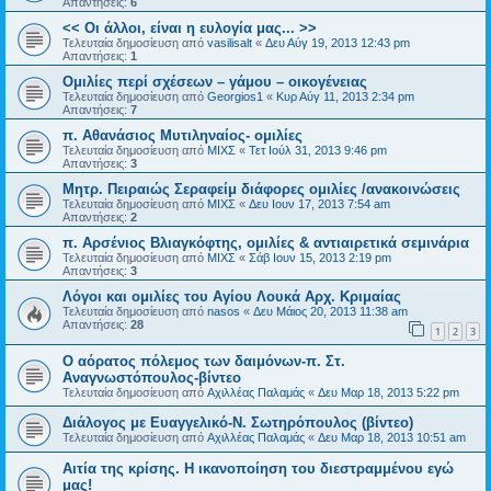
Απαντήσεις:
6
<< Οι άλλοι, είναι η ευλογία μας... >>
Τελευταία δημοσίευση από
vasilisalt
«
Δευ Αύγ 19, 2013 12:43 pm
Απαντήσεις:
1
Ομιλίες περί σχέσεων – γάμου – οικογένειας
Τελευταία δημοσίευση από
Georgios1
«
Κυρ Αύγ 11, 2013 2:34 pm
Απαντήσεις:
7
π. Αθανάσιος Μυτιληναίος- ομιλίες
Τελευταία δημοσίευση από
ΜΙΧΣ
«
Τετ Ιούλ 31, 2013 9:46 pm
Απαντήσεις:
3
Μητρ. Πειραιώς Σεραφείμ διάφορες ομιλίες /ανακοινώσεις
Τελευταία δημοσίευση από
ΜΙΧΣ
«
Δευ Ιουν 17, 2013 7:54 am
Απαντήσεις:
2
π. Αρσένιος Βλιαγκόφτης, ομιλίες & αντιαιρετικά σεμινάρια
Τελευταία δημοσίευση από
ΜΙΧΣ
«
Σάβ Ιουν 15, 2013 2:19 pm
Απαντήσεις:
3
Λόγοι και ομιλίες του Αγίου Λουκά Αρχ. Κριμαίας
Τελευταία δημοσίευση από
nasos
«
Δευ Μάιος 20, 2013 11:38 am
Απαντήσεις:
28
1
2
3
Ο αόρατος πόλεμος των δαιμόνων-π. Στ.
Αναγνωστόπουλος-βίντεο
Τελευταία δημοσίευση από
Αχιλλέας Παλαμάς
«
Δευ Μαρ 18, 2013 5:22 pm
Διάλογος με Ευαγγελικό-Ν. Σωτηρόπουλος (βίντεο)
Τελευταία δημοσίευση από
Αχιλλέας Παλαμάς
«
Δευ Μαρ 18, 2013 10:51 am
Αιτία της κρίσης. Η ικανοποίηση του διεστραμμένου εγώ
μας!