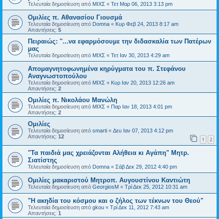
Τελευταία δημοσίευση από
ΜΙΧΣ
«
Τετ Μαρ 06, 2013 3:13 pm
Ομιλίες π. Αθανασίου Γιουσμά
Τελευταία δημοσίευση από
Domna
«
Κυρ Φεβ 24, 2013 8:17 am
Απαντήσεις:
5
Πειραιώς: ''...να εφαρμόσουμε την διδασκαλία των Πατέρων
μας
Τελευταία δημοσίευση από
ΜΙΧΣ
«
Τετ Ιαν 30, 2013 4:29 am
Απομαγνητοφωνημένα κηρύγματα του π. Στεφάνου
Αναγνωστοπούλου
Τελευταία δημοσίευση από
ΜΙΧΣ
«
Κυρ Ιαν 20, 2013 12:26 am
Απαντήσεις:
2
Ομιλίες π. Νικολάου Μανώλη
Τελευταία δημοσίευση από
ΜΙΧΣ
«
Παρ Ιαν 18, 2013 4:01 pm
Απαντήσεις:
2
Ομιλίες
Τελευταία δημοσίευση από
smarti
«
Δευ Ιαν 07, 2013 4:12 pm
Απαντήσεις:
12
1
2
"Τα παιδιά μας χρειάζονται Αλήθεια κι Αγάπη" Μητρ.
Σιατίστης
Τελευταία δημοσίευση από
Domna
«
Σάβ Δεκ 29, 2012 4:40 pm
Ομιλίες μακαριστού Μητροπ. Αυγουστίνου Καντιώτη
Τελευταία δημοσίευση από
GeorgiosM
«
Τρί Δεκ 25, 2012 10:31 am
"Η ακηδία του κόσμου και ο ζήλος των τέκνων του Θεού"
Τελευταία δημοσίευση από
gkou
«
Τρί Δεκ 11, 2012 7:43 am
Απαντήσεις:
1