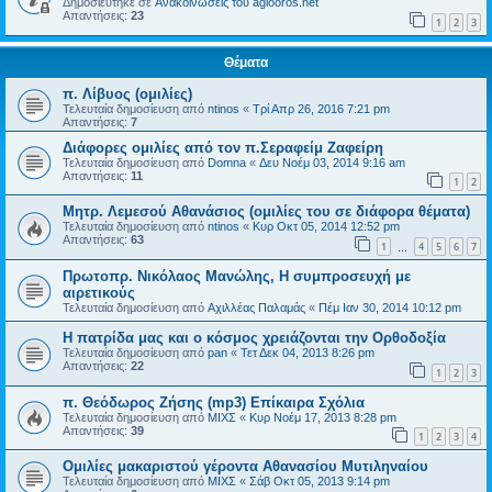
Δημοσιεύτηκε σε
Ανακοινώσεις του agiooros.net
Απαντήσεις:
23
1
2
3
Θέματα
π. Λίβυος (ομιλίες)
Τελευταία δημοσίευση από
ntinos
«
Τρί Απρ 26, 2016 7:21 pm
Απαντήσεις:
7
Διάφορες ομιλίες από τον π.Σεραφείμ Ζαφείρη
Τελευταία δημοσίευση από
Domna
«
Δευ Νοέμ 03, 2014 9:16 am
Απαντήσεις:
11
1
2
Μητρ. Λεμεσού Αθανάσιος (ομιλίες του σε διάφορα θέματα)
Τελευταία δημοσίευση από
ntinos
«
Κυρ Οκτ 05, 2014 12:52 pm
Απαντήσεις:
63
1
4
5
6
7
…
Πρωτοπρ. Νικόλαος Μανώλης, Η συμπροσευχή με
αιρετικούς
Τελευταία δημοσίευση από
Αχιλλέας Παλαμάς
«
Πέμ Ιαν 30, 2014 10:12 pm
Η πατρίδα μας και ο κόσμος χρειάζονται την Ορθοδοξία
Τελευταία δημοσίευση από
pan
«
Τετ Δεκ 04, 2013 8:26 pm
Απαντήσεις:
22
1
2
3
π. Θεόδωρος Ζήσης (mp3) Επίκαιρα Σχόλια
Τελευταία δημοσίευση από
ΜΙΧΣ
«
Κυρ Νοέμ 17, 2013 8:28 pm
Απαντήσεις:
39
1
2
3
4
Ομιλίες μακαριστού γέροντα Αθανασίου Μυτιληναίου
Τελευταία δημοσίευση από
ΜΙΧΣ
«
Σάβ Οκτ 05, 2013 9:14 pm