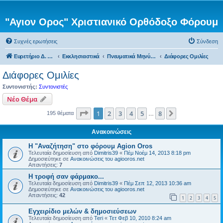
"Αγιον Ορος" Χριστιανικό Ορθόδοξο Φόρουμ
Συχνές ερωτήσεις
Σύνδεση
Ευρετήριο Δ. Συζήτησης
Εκκλησιαστικά
Πνευματικά Μηνύματα
Διάφορες Ομιλίες
Διάφορες Ομιλίες
Συντονιστής:
Συντονιστές
Νέο Θέμα
Σελίδα
1
από
8
1
2
3
4
5
8
Επόμενη
195 θέματα
…
Ανακοινώσεις
Η "Αναζήτηση" στο φόρουμ Agion Oros
Τελευταία δημοσίευση από
Dimitris39
«
Πέμ Νοέμ 14, 2013 8:18 pm
Δημοσιεύτηκε σε
Ανακοινώσεις του agiooros.net
Απαντήσεις:
7
H τροφή σαν φάρμακο...
Τελευταία δημοσίευση από
Dimitris39
«
Πέμ Σεπ 12, 2013 10:36 am
Δημοσιεύτηκε σε
Ανακοινώσεις του agiooros.net
Απαντήσεις:
42
1
2
3
4
5
Εγχειρίδιο μελών & δημοσιεύσεων
Τελευταία δημοσίευση από
Teri
«
Τετ Φεβ 10, 2010 8:24 am