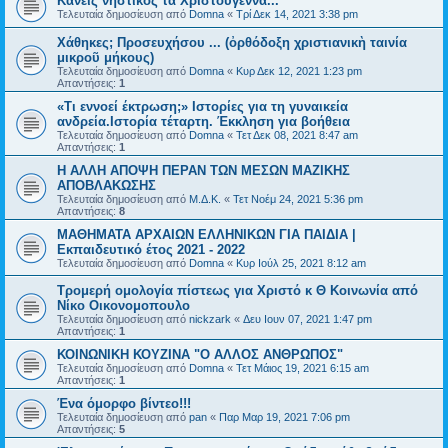
Kανείς νηστικός τα Χριστούγεννα...
Τελευταία δημοσίευση από
Domna
«
Τρί Δεκ 14, 2021 3:38 pm
Χάθηκες; Προσευχήσου ... (ὀρθόδοξη χριστιανικὴ ταινία
μικροῦ μήκους)
Τελευταία δημοσίευση από
Domna
«
Κυρ Δεκ 12, 2021 1:23 pm
Απαντήσεις:
1
«Τι εννοεί έκτρωση;» Ιστορίες για τη γυναικεία
ανδρεία.Ιστορία τέταρτη. Έκκληση για βοήθεια
Τελευταία δημοσίευση από
Domna
«
Τετ Δεκ 08, 2021 8:47 am
Απαντήσεις:
1
H ΑΛΛΗ ΑΠΟΨΗ ΠΕΡΑΝ ΤΩΝ ΜΕΣΩΝ ΜΑΖΙΚΗΣ
ΑΠΟΒΛΑΚΩΣΗΣ
Τελευταία δημοσίευση από
Μ.Δ.Κ.
«
Τετ Νοέμ 24, 2021 5:36 pm
Απαντήσεις:
8
ΜΑΘΗΜΑΤΑ ΑΡΧΑΙΩΝ ΕΛΛΗΝΙΚΩΝ ΓΙΑ ΠΑΙΔΙΑ |
Εκπαιδευτικό έτος 2021 - 2022
Τελευταία δημοσίευση από
Domna
«
Κυρ Ιούλ 25, 2021 8:12 am
Τρομερή ομολογία πίστεως για Χριστό κ Θ Κοινωνία από
Νίκο Οικονομοπουλο
Τελευταία δημοσίευση από
nickzark
«
Δευ Ιουν 07, 2021 1:47 pm
Απαντήσεις:
1
ΚΟΙΝΩΝΙΚΗ ΚΟΥΖΙΝΑ "Ο ΑΛΛΟΣ ΑΝΘΡΩΠΟΣ"
Τελευταία δημοσίευση από
Domna
«
Τετ Μάιος 19, 2021 6:15 am
Απαντήσεις:
1
Ένα όμορφο βίντεο!!!
Τελευταία δημοσίευση από
pan
«
Παρ Μαρ 19, 2021 7:06 pm
Απαντήσεις:
5