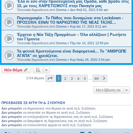
'Ελα κι εσύ στην Προσευχητική μας Ομάδα, κάθε βράδυ στις
10, με τους ΧΑΙΡΕΤΙΣΜΟΥΣ στην Παναγία μας
Τελευταία δημοσίευση από
Domna
«
Δευ Φεβ 01, 2021 8:56 am
Πορνογραφία - Το Πάθος που δυναμώνει στα Lockdown -
ΠΡΟΣΟΧΗ: ΕΙΝΑΙ ΤΟ ΝΑΡΚΩΤΙΚΟ ΤΗΣ ΝΕΑΣ ΤΑΞΗΣ...
Τελευταία δημοσίευση από
Domna
«
Κυρ Ιαν 17, 2021 8:11 am
Έρχεται η Νέα Τάξη Πραγμάτων – Όλα αλλάζουν | Ρωτήστε
τον Γέροντα
Τελευταία δημοσίευση από
Domna
«
Πέμ Ιαν 14, 2021 12:59 pm
Τα φετινά Χριστούγεννα είναι διαφορετικά... To "ΑΝΘΡΩΠΕ
ΑΓΑΠΑ" σε χρειάζεται.
Τελευταία δημοσίευση από
Domna
«
Κυρ Νοέμ 29, 2020 2:54 pm
Νέο Θέμα
Σελίδα
1
από
69
1
2
3
4
5
69
Επόμενη
1724 θέματα
…
Μετάβαση σε
ΠΡΟΣΒΆΣΕΙΣ ΣΕ ΑΥΤΉ ΤΗ Δ. ΣΥΖΉΤΗΣΗ
Δεν μπορείτε
να δημοσιεύετε νέα θέματα σε αυτή τη Δ. Συζήτηση
Δεν μπορείτε
να απαντάτε σε θέματα σε αυτή τη Δ. Συζήτηση
Δεν μπορείτε
να επεξεργάζεστε τις δημοσιεύσεις σας σε αυτή τη Δ. Συζήτηση
Δεν μπορείτε
να διαγράφετε τις δημοσιεύσεις σας σε αυτή τη Δ. Συζήτηση
Δεν μπορείτε
να επισυνάπτετε αρχεία σε αυτή τη Δ. Συζήτηση