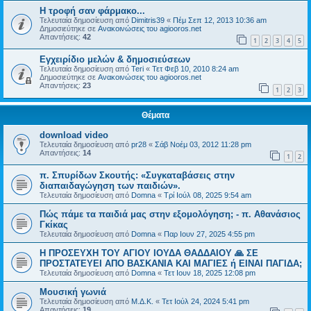
H τροφή σαν φάρμακο...
Τελευταία δημοσίευση από
Dimitris39
«
Πέμ Σεπ 12, 2013 10:36 am
Δημοσιεύτηκε σε
Ανακοινώσεις του agiooros.net
Απαντήσεις:
42
1
2
3
4
5
Εγχειρίδιο μελών & δημοσιεύσεων
Τελευταία δημοσίευση από
Teri
«
Τετ Φεβ 10, 2010 8:24 am
Δημοσιεύτηκε σε
Ανακοινώσεις του agiooros.net
Απαντήσεις:
23
1
2
3
Θέματα
download video
Τελευταία δημοσίευση από
pr28
«
Σάβ Νοέμ 03, 2012 11:28 pm
Απαντήσεις:
14
1
2
π. Σπυρίδων Σκουτής: «Συγκαταβάσεις στην
διαπαιδαγώγηση των παιδιών».
Τελευταία δημοσίευση από
Domna
«
Τρί Ιούλ 08, 2025 9:54 am
Πώς πάμε τα παιδιά μας στην εξομολόγηση; - π. Αθανάσιος
Γκίκας
Τελευταία δημοσίευση από
Domna
«
Παρ Ιουν 27, 2025 4:55 pm
Η ΠΡΟΣΕΥΧΗ ΤΟΥ ΑΓΙΟΥ ΙΟΥΔΑ ΘΑΔΔΑΙΟΥ 🙏 ΣΕ
ΠΡΟΣΤΑΤΕΥΕΙ ΑΠΟ ΒΑΣΚΑΝΙΑ ΚΑΙ ΜΑΓΙΕΣ ή ΕΙΝΑΙ ΠΑΓΙΔΑ;
Τελευταία δημοσίευση από
Domna
«
Τετ Ιουν 18, 2025 12:08 pm
Μουσική γωνιά
Τελευταία δημοσίευση από
Μ.Δ.Κ.
«
Τετ Ιούλ 24, 2024 5:41 pm
Απαντήσεις:
19