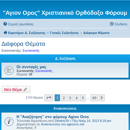
"Αγιον Ορος" Χριστιανικό Ορθόδοξο Φόρουμ
Συχνές ερωτήσεις
Σύνδεση
Ευρετήριο Δ. Συζήτησης
Γενικές Συζητήσεις
Διάφορα Θέματα
Διάφορα Θέματα
Συντονιστής:
Συντονιστές
Δ. Συζήτηση
Οι συνταγές μας
Συντονιστής:
Συντονιστές
Θέματα:
38
Νέο Θέμα
Σελίδα
1
από
69
1
2
3
4
5
69
Επόμενη
1724 θέματα
…
Ανακοινώσεις
Η "Αναζήτηση" στο φόρουμ Agion Oros
Τελευταία δημοσίευση από
Dimitris39
«
Πέμ Νοέμ 14, 2013 8:18 pm
Δημοσιεύτηκε σε
Ανακοινώσεις του agiooros.net
Απαντήσεις:
7