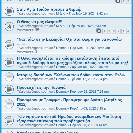
1
2
Στην Αγία Τριάδα πρεσβεία θερμή.
Τελευταία δημοσίευση από
Μ.Δ.Κ.
«
Παρ Ιούλ 19, 2024 9:42 am
Ο Θεός να μας ελεήσει!!!
Τελευταία δημοσίευση από
Μ.Δ.Κ.
«
Πέμ Ιαν 05, 2023 2:30 pm
Απαντήσεις:
50
1
2
3
4
5
6
"Ναι πάω στην Εκκλησία! Όχι στα κλαμπ για να κουνάω
.......
Τελευταία δημοσίευση από
Domna
«
Παρ Νοέμ 11, 2022 9:44 am
Απαντήσεις:
1
H Όλγα νοσηλεύεται σε κρίσιμη κατάσταση έπειτα από
άγριο ξυλοδαρμό και μας χρειάζεται όλους στο πλευρό της!
Τελευταία δημοσίευση από
Domna
«
Σάβ Οκτ 08, 2022 2:36 pm
Ιστορίες διασήμων Ελλήνων που ήρθαν κοντά στον Θεό￼
Τελευταία δημοσίευση από
Domna
«
Τρί Ιούλ 12, 2022 7:34 pm
Προσευχή εις την Παναγιά
Τελευταία δημοσίευση από
Domna
«
Κυρ Ιουν 19, 2022 7:52 pm
Προσφέρουμε Τρόφιμα - Προσφέρουμε Αγάπη (Απρίλιος
2022)
Τελευταία δημοσίευση από
Domna
«
Κυρ Απρ 03, 2022 7:15 am
Τῶν νηπίων ὑπὸ τοῦ Ἡρώδου ἀναιρεθέντων. Μία ἑορτὴ
ἐξαιρετικὰ ἐπίκαιρη πού προβληματίζει...
Τελευταία δημοσίευση από
Domna
«
Πέμ Δεκ 30, 2021 8:14 am