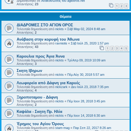
Δημοσιεύτηκε σε
Ανακοινώσεις του agiooros.net
Απαντήσεις:
23
1
2
3
Θέματα
ΔΙΑΔΡΟΜΕΣ ΣΤΟ ΑΓΙΟΝ ΟΡΟΣ
Τελευταία δημοσίευση από
nickts
«
Σάβ Μαρ 02, 2024 8:48 am
Απαντήσεις:
2
Ανάβαση στην κορυφή του Άθωνα
Τελευταία δημοσίευση από
ravniotis
«
Σάβ Ιούλ 25, 2020 1:57 pm
Απαντήσεις:
43
1
2
3
4
5
Καρουλια προς Άγια Άννα
Τελευταία δημοσίευση από
nickts
«
Τρί Απρ 09, 2019 10:09 am
Απαντήσεις:
3
Σκητη Ιβηρων
Τελευταία δημοσίευση από
nickts
«
Πέμ Αύγ 30, 2018 5:57 am
Λεωφορεία από Δάφνη για Καρυές
Τελευταία δημοσίευση από
nickzark
«
Δευ Ιούλ 23, 2018 7:35 pm
Απαντήσεις:
4
Ξηροποταμου - Δάφνη
Τελευταία δημοσίευση από
nickts
«
Πέμ Ιουν 28, 2018 3:45 pm
Απαντήσεις:
2
Καψάλα - Σκητη Πρ. Ηλία
Τελευταία δημοσίευση από
nickts
«
Πέμ Ιουν 14, 2018 6:30 am
Έρημος του Αγίου Όρους
Τελευταία δημοσίευση από
stam-mag
«
Παρ Σεπ 22, 2017 8:26 am