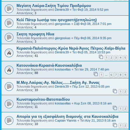
Μεγίατη Λαύρα-Σκήτη Τιμίου Προδρόμου
Τελευταία δημοσίευση από
Dimitris39
«
Τετ Φεβ 19, 2014 9:52 pm
Απαντήσεις:
3
Κελί Πάτερ Ιωσήφ του ησυχαστή(σπηλιώτη)
Τελευταία δημοσίευση από
giorgoskas
«
Σάβ Φεβ 08, 2014 7:01 pm
Απαντήσεις:
4
Σκητη προφητη Ηλια
Τελευταία δημοσίευση από
giorgoskas
«
Πέμ Φεβ 06, 2014 9:35 pm
Απαντήσεις:
3
Κερασιά-Παλιόπυργος-Κρύα Νερά-Άγιος Πέτρος-Χαϊρι-Βίγλα
Τελευταία δημοσίευση από
Dimitris39
«
Τετ Φεβ 05, 2014 10:53 pm
Απαντήσεις:
41
1
2
3
4
5
Κατουνάκια-Κερασιά-Καυσοκαλύβια
Τελευταία δημοσίευση από
kostasellas
«
Τετ Ιαν 29, 2014 7:48 pm
Απαντήσεις:
88
1
6
7
8
9
…
Μ.Μεγ.Λαύρας-Αγ. Νείλος......Σκήτη Αγ. Άννας
Τελευταία δημοσίευση από
Dimitris39
«
Πέμ Σεπ 12, 2013 6:05 pm
Απαντήσεις:
10
1
2
Κωνσταμονίτου-Βατοπαιδίου
Τελευταία δημοσίευση από
kostasellas
«
Κυρ Σεπ 08, 2013 8:16 am
Απαντήσεις:
11
1
2
Απορία για τη εξασφάλιση διαμονής στα Καυσοκαλύβια
Τελευταία δημοσίευση από
Captain Yiannis
«
Τετ Αύγ 21, 2013 8:16 am
Απαντήσεις:
10
1
2