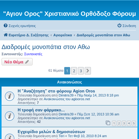
"Αγιον Ορος" Χριστιανικό Ορθόδοξο Φόρουμ
Συχνές ερωτήσεις
Σύνδεση
Ευρετήριο Δ. Συζήτησης
Αγιορείτικα
Διαδρομές μονοπάτια στον Αθω
Διαδρομές μονοπάτια στον Αθω
Συντονιστής:
Συντονιστές
Νέο Θέμα
1
2
3
Επόμενη
61 θέματα
Ανακοινώσεις
Η "Αναζήτηση" στο φόρουμ Agion Oros
Τελευταία δημοσίευση από
Dimitris39
«
Πέμ Νοέμ 14, 2013 8:18 pm
Δημοσιεύτηκε σε
Ανακοινώσεις του agiooros.net
Απαντήσεις:
7
H τροφή σαν φάρμακο...
Τελευταία δημοσίευση από
Dimitris39
«
Πέμ Σεπ 12, 2013 10:36 am
Δημοσιεύτηκε σε
Ανακοινώσεις του agiooros.net
Απαντήσεις:
42
1
2
3
4
5
Εγχειρίδιο μελών & δημοσιεύσεων
Τελευταία δημοσίευση από
Teri
«
Τετ Φεβ 10, 2010 8:24 am