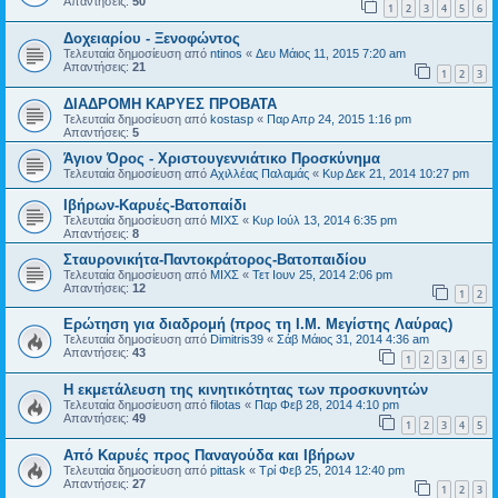
Απαντήσεις:
50
1
2
3
4
5
6
Δοχειαρίου - Ξενοφώντος
Τελευταία δημοσίευση από
ntinos
«
Δευ Μάιος 11, 2015 7:20 am
Απαντήσεις:
21
1
2
3
ΔΙΑΔΡΟΜΗ ΚΑΡΥΕΣ ΠΡΟΒΑΤΑ
Τελευταία δημοσίευση από
kostasp
«
Παρ Απρ 24, 2015 1:16 pm
Απαντήσεις:
5
Άγιον Όρος - Χριστουγεννιάτικο Προσκύνημα
Τελευταία δημοσίευση από
Αχιλλέας Παλαμάς
«
Κυρ Δεκ 21, 2014 10:27 pm
Ιβήρων-Καρυές-Βατοπαίδι
Τελευταία δημοσίευση από
ΜΙΧΣ
«
Κυρ Ιούλ 13, 2014 6:35 pm
Απαντήσεις:
8
Σταυρονικήτα-Παντοκράτορος-Βατοπαιδίου
Τελευταία δημοσίευση από
ΜΙΧΣ
«
Τετ Ιουν 25, 2014 2:06 pm
Απαντήσεις:
12
1
2
Ερώτηση για διαδρομή (προς τη Ι.Μ. Μεγίστης Λαύρας)
Τελευταία δημοσίευση από
Dimitris39
«
Σάβ Μάιος 31, 2014 4:36 am
Απαντήσεις:
43
1
2
3
4
5
Η εκμετάλευση της κινητικότητας των προσκυνητών
Τελευταία δημοσίευση από
filotas
«
Παρ Φεβ 28, 2014 4:10 pm
Απαντήσεις:
49
1
2
3
4
5
Από Καρυές προς Παναγούδα και Ιβήρων
Τελευταία δημοσίευση από
pittask
«
Τρί Φεβ 25, 2014 12:40 pm
Απαντήσεις:
27
1
2
3