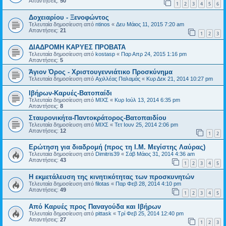
Απαντήσεις:
50
1
2
3
4
5
6
Δοχειαρίου - Ξενοφώντος
Τελευταία δημοσίευση από
ntinos
«
Δευ Μάιος 11, 2015 7:20 am
Απαντήσεις:
21
1
2
3
ΔΙΑΔΡΟΜΗ ΚΑΡΥΕΣ ΠΡΟΒΑΤΑ
Τελευταία δημοσίευση από
kostasp
«
Παρ Απρ 24, 2015 1:16 pm
Απαντήσεις:
5
Άγιον Όρος - Χριστουγεννιάτικο Προσκύνημα
Τελευταία δημοσίευση από
Αχιλλέας Παλαμάς
«
Κυρ Δεκ 21, 2014 10:27 pm
Ιβήρων-Καρυές-Βατοπαίδι
Τελευταία δημοσίευση από
ΜΙΧΣ
«
Κυρ Ιούλ 13, 2014 6:35 pm
Απαντήσεις:
8
Σταυρονικήτα-Παντοκράτορος-Βατοπαιδίου
Τελευταία δημοσίευση από
ΜΙΧΣ
«
Τετ Ιουν 25, 2014 2:06 pm
Απαντήσεις:
12
1
2
Ερώτηση για διαδρομή (προς τη Ι.Μ. Μεγίστης Λαύρας)
Τελευταία δημοσίευση από
Dimitris39
«
Σάβ Μάιος 31, 2014 4:36 am
Απαντήσεις:
43
1
2
3
4
5
Η εκμετάλευση της κινητικότητας των προσκυνητών
Τελευταία δημοσίευση από
filotas
«
Παρ Φεβ 28, 2014 4:10 pm
Απαντήσεις:
49
1
2
3
4
5
Από Καρυές προς Παναγούδα και Ιβήρων
Τελευταία δημοσίευση από
pittask
«
Τρί Φεβ 25, 2014 12:40 pm
Απαντήσεις:
27
1
2
3