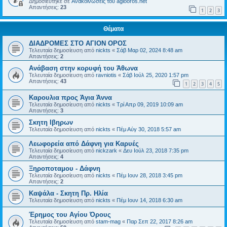
Δημοσιεύτηκε σε
Ανακοινώσεις του agiooros.net
Απαντήσεις:
23
1
2
3
Θέματα
ΔΙΑΔΡΟΜΕΣ ΣΤΟ ΑΓΙΟΝ ΟΡΟΣ
Τελευταία δημοσίευση από
nickts
«
Σάβ Μαρ 02, 2024 8:48 am
Απαντήσεις:
2
Ανάβαση στην κορυφή του Άθωνα
Τελευταία δημοσίευση από
ravniotis
«
Σάβ Ιούλ 25, 2020 1:57 pm
Απαντήσεις:
43
1
2
3
4
5
Καρουλια προς Άγια Άννα
Τελευταία δημοσίευση από
nickts
«
Τρί Απρ 09, 2019 10:09 am
Απαντήσεις:
3
Σκητη Ιβηρων
Τελευταία δημοσίευση από
nickts
«
Πέμ Αύγ 30, 2018 5:57 am
Λεωφορεία από Δάφνη για Καρυές
Τελευταία δημοσίευση από
nickzark
«
Δευ Ιούλ 23, 2018 7:35 pm
Απαντήσεις:
4
Ξηροποταμου - Δάφνη
Τελευταία δημοσίευση από
nickts
«
Πέμ Ιουν 28, 2018 3:45 pm
Απαντήσεις:
2
Καψάλα - Σκητη Πρ. Ηλία
Τελευταία δημοσίευση από
nickts
«
Πέμ Ιουν 14, 2018 6:30 am
Έρημος του Αγίου Όρους
Τελευταία δημοσίευση από
stam-mag
«
Παρ Σεπ 22, 2017 8:26 am