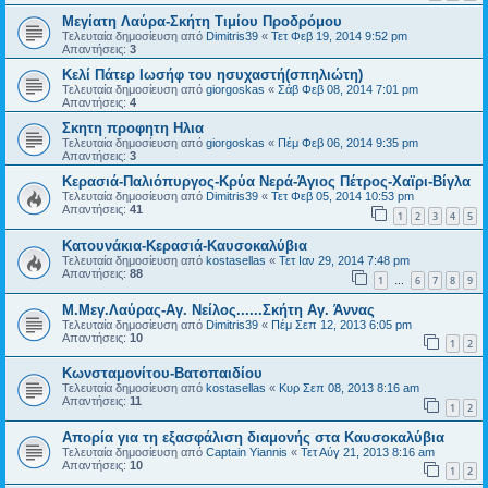
Μεγίατη Λαύρα-Σκήτη Τιμίου Προδρόμου
Τελευταία δημοσίευση από
Dimitris39
«
Τετ Φεβ 19, 2014 9:52 pm
Απαντήσεις:
3
Κελί Πάτερ Ιωσήφ του ησυχαστή(σπηλιώτη)
Τελευταία δημοσίευση από
giorgoskas
«
Σάβ Φεβ 08, 2014 7:01 pm
Απαντήσεις:
4
Σκητη προφητη Ηλια
Τελευταία δημοσίευση από
giorgoskas
«
Πέμ Φεβ 06, 2014 9:35 pm
Απαντήσεις:
3
Κερασιά-Παλιόπυργος-Κρύα Νερά-Άγιος Πέτρος-Χαϊρι-Βίγλα
Τελευταία δημοσίευση από
Dimitris39
«
Τετ Φεβ 05, 2014 10:53 pm
Απαντήσεις:
41
1
2
3
4
5
Κατουνάκια-Κερασιά-Καυσοκαλύβια
Τελευταία δημοσίευση από
kostasellas
«
Τετ Ιαν 29, 2014 7:48 pm
Απαντήσεις:
88
1
6
7
8
9
…
Μ.Μεγ.Λαύρας-Αγ. Νείλος......Σκήτη Αγ. Άννας
Τελευταία δημοσίευση από
Dimitris39
«
Πέμ Σεπ 12, 2013 6:05 pm
Απαντήσεις:
10
1
2
Κωνσταμονίτου-Βατοπαιδίου
Τελευταία δημοσίευση από
kostasellas
«
Κυρ Σεπ 08, 2013 8:16 am
Απαντήσεις:
11
1
2
Απορία για τη εξασφάλιση διαμονής στα Καυσοκαλύβια
Τελευταία δημοσίευση από
Captain Yiannis
«
Τετ Αύγ 21, 2013 8:16 am
Απαντήσεις:
10
1
2