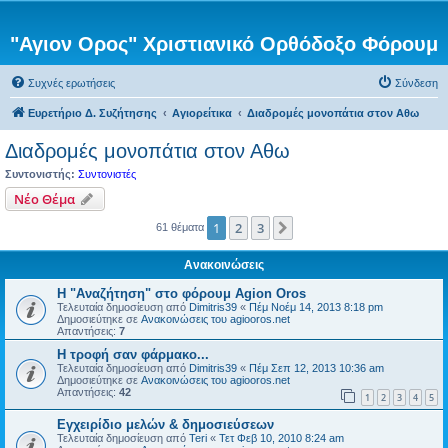
"Αγιον Ορος" Χριστιανικό Ορθόδοξο Φόρουμ
Συχνές ερωτήσεις
Σύνδεση
Ευρετήριο Δ. Συζήτησης
Αγιορείτικα
Διαδρομές μονοπάτια στον Αθω
Διαδρομές μονοπάτια στον Αθω
Συντονιστής:
Συντονιστές
Νέο Θέμα
1
2
3
Επόμενη
61 θέματα
Ανακοινώσεις
Η "Αναζήτηση" στο φόρουμ Agion Oros
Τελευταία δημοσίευση από
Dimitris39
«
Πέμ Νοέμ 14, 2013 8:18 pm
Δημοσιεύτηκε σε
Ανακοινώσεις του agiooros.net
Απαντήσεις:
7
H τροφή σαν φάρμακο...
Τελευταία δημοσίευση από
Dimitris39
«
Πέμ Σεπ 12, 2013 10:36 am
Δημοσιεύτηκε σε
Ανακοινώσεις του agiooros.net
Απαντήσεις:
42
1
2
3
4
5
Εγχειρίδιο μελών & δημοσιεύσεων
Τελευταία δημοσίευση από
Teri
«
Τετ Φεβ 10, 2010 8:24 am