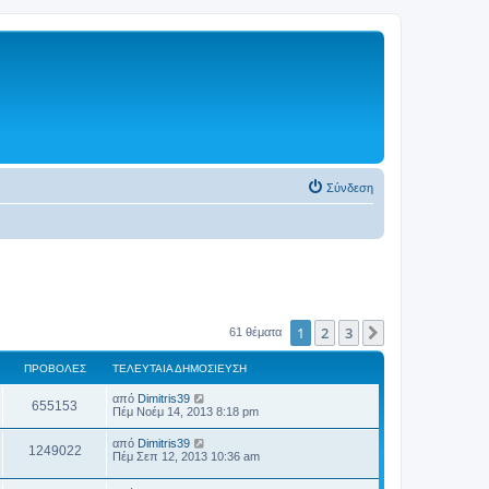
Σύνδεση
1
2
3
Επόμενη
61 θέματα
ΠΡΟΒΟΛΈΣ
ΤΕΛΕΥΤΑΊΑ ΔΗΜΟΣΊΕΥΣΗ
από
Dimitris39
655153
Πέμ Νοέμ 14, 2013 8:18 pm
από
Dimitris39
1249022
Πέμ Σεπ 12, 2013 10:36 am