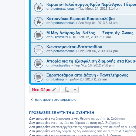
Κερασιά-Παλιόπυργος-Κρύα Νερά-Άγιος Πέτρος
από
petrosathonas
»
Παρ Μάιος 24, 2013 3:14 pm
Κατουνάκια-Κερασιά-Καυσοκαλύβια
από
petrosathonas
»
Δευ Μαρ 04, 2013 6:43 am
Μ.Μεγ.Λαύρας-Αγ. Νείλος......Σκήτη Αγ. Άννας
από
Dimitris39
»
Πέμ Σεπ 12, 2013 7:03 am
Κωνσταμονίτου-Βατοπαιδίου
από
petrosathonas
»
Παρ Σεπ 06, 2013 3:14 pm
Απορία για τη εξασφάλιση διαμονής στα Καυσ
από
kostasellas
»
Παρ Μαρ 16, 2012 9:36 pm
Ξηροποτάμου απο Δάφνη - Παντελεήμονος
από
babisgr
»
Τρί Αύγ 20, 2013 11:29 am
Νέο Θέμα
Επιστροφή στο ευρετήριο
ΠΡΟΣΒΆΣΕΙΣ ΣΕ ΑΥΤΉ ΤΗ Δ. ΣΥΖΉΤΗΣΗ
Δεν μπορείτε
να δημοσιεύετε νέα θέματα σε αυτή τη Δ. Συζήτηση
Δεν μπορείτε
να απαντάτε σε θέματα σε αυτή τη Δ. Συζήτηση
Δεν μπορείτε
να επεξεργάζεστε τις δημοσιεύσεις σας σε αυτή τη Δ. Συζ
Δεν μπορείτε
να διαγράφετε τις δημοσιεύσεις σας σε αυτή τη Δ. Συζήτησ
Δεν μπορείτε
να επισυνάπτετε αρχεία σε αυτή τη Δ. Συζήτηση