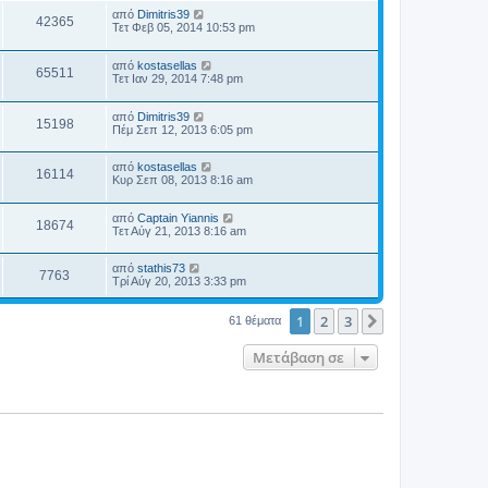
από
Dimitris39
42365
Τετ Φεβ 05, 2014 10:53 pm
από
kostasellas
65511
Τετ Ιαν 29, 2014 7:48 pm
από
Dimitris39
15198
Πέμ Σεπ 12, 2013 6:05 pm
από
kostasellas
16114
Κυρ Σεπ 08, 2013 8:16 am
από
Captain Yiannis
18674
Τετ Αύγ 21, 2013 8:16 am
από
stathis73
7763
Τρί Αύγ 20, 2013 3:33 pm
1
2
3
Επόμενη
61 θέματα
Μετάβαση σε