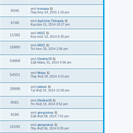
από
kostasp
9346
Παρ Απρ 24, 2015 1:16 pm
από
Αχιλλέας Παλαμάς
6748
Κυρ Δεκ 21, 2014 10:27 pm
από
ΜΙΧΣ
11582
Κυρ Ιούλ 13, 2014 6:35 pm
από
ΜΙΧΣ
16960
Τετ Ιουν 25, 2014 2:06 pm
από
Dimitris39
54869
Σάβ Μάιος 31, 2014 4:36 am
από
filotas
54551
Παρ Φεβ 28, 2014 4:10 pm
από
pittask
28998
Τρί Φεβ 25, 2014 12:40 pm
από
Dimitris39
8581
Τετ Φεβ 19, 2014 9:52 pm
από
giorgoskas
9186
Σάβ Φεβ 08, 2014 7:01 pm
από
giorgoskas
10195
Πέμ Φεβ 06, 2014 9:35 pm