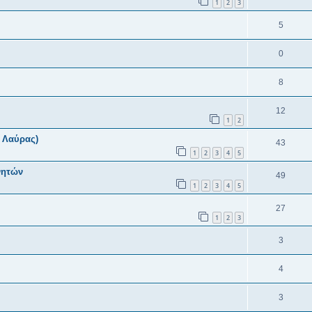
1
2
3
5
0
8
12
1
2
ς Λαύρας)
43
1
2
3
4
5
νητών
49
1
2
3
4
5
27
1
2
3
3
4
3