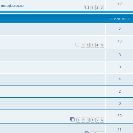
23
του agiooros.net
1
2
3
ΑΠΑΝΤΉΣΕΙΣ
2
43
1
2
3
4
5
3
0
4
2
0
50
1
2
3
4
5
6
21