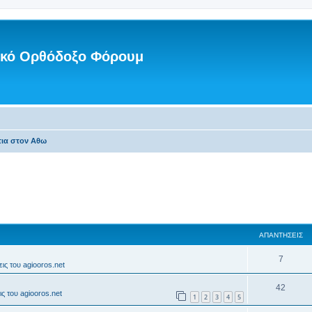
νικό Ορθόδοξο Φόρουμ
ια στον Αθω
ΑΠΑΝΤΉΣΕΙΣ
7
ις του agiooros.net
42
ς του agiooros.net
1
2
3
4
5