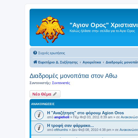
"Αγιον Ορος" Χριστια
Καλώς ήλθατε στην σελίδα για το Αγιο Ορος
Συχνές ερωτήσεις
Ευρετήριο Δ. Συζήτησης
Αγιορείτικα
Διαδρομές μονοπάτ
Διαδρομές μονοπάτια στον Αθω
Συντονιστής:
Συντονιστές
Νέο Θέμα
ΑΝΑΚΟΙΝΏΣΕΙΣ
Η "Αναζήτηση" στο φόρουμ Agion Oros
από
angieholi
»
Πέμ Φεβ 03, 2011 8:39 am
» σε
Ανακοινώσε
H τροφή σαν φάρμακο...
από
efthumhs
»
Δευ Φεβ 08, 2010 4:38 pm
» σε
Ανακοινώσει