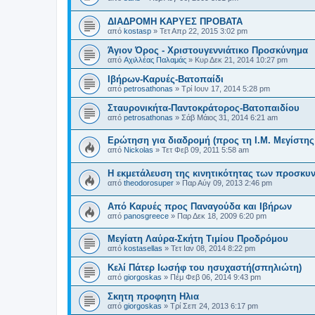
ΔΙΑΔΡΟΜΗ ΚΑΡΥΕΣ ΠΡΟΒΑΤΑ
από
kostasp
»
Τετ Απρ 22, 2015 3:02 pm
Άγιον Όρος - Χριστουγεννιάτικο Προσκύνημα
από
Αχιλλέας Παλαμάς
»
Κυρ Δεκ 21, 2014 10:27 pm
Ιβήρων-Καρυές-Βατοπαίδι
από
petrosathonas
»
Τρί Ιουν 17, 2014 5:28 pm
Σταυρονικήτα-Παντοκράτορος-Βατοπαιδίου
από
petrosathonas
»
Σάβ Μάιος 31, 2014 6:21 am
Ερώτηση για διαδρομή (προς τη Ι.Μ. Μεγίστη
από
Nickolas
»
Τετ Φεβ 09, 2011 5:58 am
Η εκμετάλευση της κινητικότητας των προσκυ
από
theodorosuper
»
Παρ Αύγ 09, 2013 2:46 pm
Από Καρυές προς Παναγούδα και Ιβήρων
από
panosgreece
»
Παρ Δεκ 18, 2009 6:20 pm
Μεγίατη Λαύρα-Σκήτη Τιμίου Προδρόμου
από
kostasellas
»
Τετ Ιαν 08, 2014 8:22 pm
Κελί Πάτερ Ιωσήφ του ησυχαστή(σπηλιώτη)
από
giorgoskas
»
Πέμ Φεβ 06, 2014 9:43 pm
Σκητη προφητη Ηλια
από
giorgoskas
»
Τρί Σεπ 24, 2013 6:17 pm