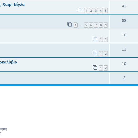
-Χαϊρι-Βίγλα
41
1
2
3
4
5
88
1
5
6
7
8
9
…
10
1
2
11
1
2
οκαλύβια
10
1
2
2
ήτηση
η