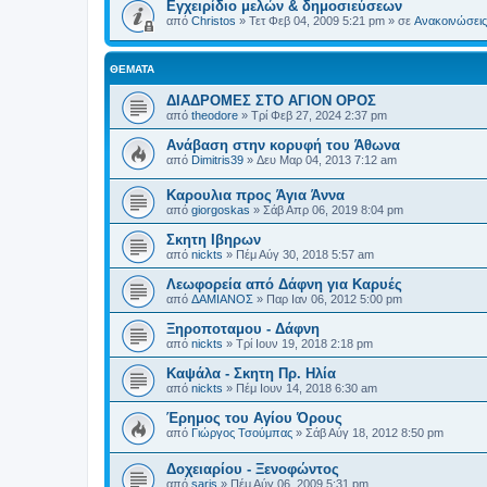
Εγχειρίδιο μελών & δημοσιεύσεων
από
Christos
»
Τετ Φεβ 04, 2009 5:21 pm
» σε
Ανακοινώσεις 
ΘΈΜΑΤΑ
ΔΙΑΔΡΟΜΕΣ ΣΤΟ ΑΓΙΟΝ ΟΡΟΣ
από
theodore
»
Τρί Φεβ 27, 2024 2:37 pm
Ανάβαση στην κορυφή του Άθωνα
από
Dimitris39
»
Δευ Μαρ 04, 2013 7:12 am
Καρουλια προς Άγια Άννα
από
giorgoskas
»
Σάβ Απρ 06, 2019 8:04 pm
Σκητη Ιβηρων
από
nickts
»
Πέμ Αύγ 30, 2018 5:57 am
Λεωφορεία από Δάφνη για Καρυές
από
ΔΑΜΙΑΝΟΣ
»
Παρ Ιαν 06, 2012 5:00 pm
Ξηροποταμου - Δάφνη
από
nickts
»
Τρί Ιουν 19, 2018 2:18 pm
Καψάλα - Σκητη Πρ. Ηλία
από
nickts
»
Πέμ Ιουν 14, 2018 6:30 am
Έρημος του Αγίου Όρους
από
Γιώργος Τσούμπας
»
Σάβ Αύγ 18, 2012 8:50 pm
Δοχειαρίου - Ξενοφώντος
από
saris
»
Πέμ Αύγ 06, 2009 5:31 pm