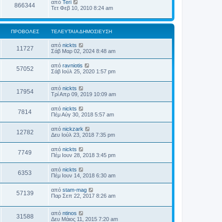
από
Teri
866344
Τετ Φεβ 10, 2010 8:24 am
ΠΡΟΒΟΛΈΣ
ΤΕΛΕΥΤΑΊΑ ΔΗΜΟΣΊΕΥΣΗ
από
nickts
11727
Σάβ Μαρ 02, 2024 8:48 am
από
ravniotis
57052
Σάβ Ιούλ 25, 2020 1:57 pm
από
nickts
17954
Τρί Απρ 09, 2019 10:09 am
από
nickts
7814
Πέμ Αύγ 30, 2018 5:57 am
από
nickzark
12782
Δευ Ιούλ 23, 2018 7:35 pm
από
nickts
7749
Πέμ Ιουν 28, 2018 3:45 pm
από
nickts
6353
Πέμ Ιουν 14, 2018 6:30 am
από
stam-mag
57139
Παρ Σεπ 22, 2017 8:26 am
από
ntinos
31588
Δευ Μάιος 11, 2015 7:20 am