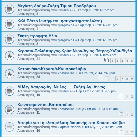
Μεγίατη Λαύρα-Σκήτη Τιμίου Προδρόμου
Τελευταία δημοσίευση από
Dimitris39
«
Τετ Φεβ 19, 2014 9:52 pm
Απαντήσεις:
3
Κελί Πάτερ Ιωσήφ του ησυχαστή(σπηλιώτη)
Τελευταία δημοσίευση από
giorgoskas
«
Σάβ Φεβ 08, 2014 7:01 pm
Απαντήσεις:
4
Σκητη προφητη Ηλια
Τελευταία δημοσίευση από
giorgoskas
«
Πέμ Φεβ 06, 2014 9:35 pm
Απαντήσεις:
3
Κερασιά-Παλιόπυργος-Κρύα Νερά-Άγιος Πέτρος-Χαϊρι-Βίγλα
Τελευταία δημοσίευση από
Dimitris39
«
Τετ Φεβ 05, 2014 10:53 pm
Απαντήσεις:
41
1
2
3
4
5
Κατουνάκια-Κερασιά-Καυσοκαλύβια
Τελευταία δημοσίευση από
kostasellas
«
Τετ Ιαν 29, 2014 7:48 pm
Απαντήσεις:
88
1
6
7
8
9
…
Μ.Μεγ.Λαύρας-Αγ. Νείλος......Σκήτη Αγ. Άννας
Τελευταία δημοσίευση από
Dimitris39
«
Πέμ Σεπ 12, 2013 6:05 pm
Απαντήσεις:
10
1
2
Κωνσταμονίτου-Βατοπαιδίου
Τελευταία δημοσίευση από
kostasellas
«
Κυρ Σεπ 08, 2013 8:16 am
Απαντήσεις:
11
1
2
Απορία για τη εξασφάλιση διαμονής στα Καυσοκαλύβια
Τελευταία δημοσίευση από
Captain Yiannis
«
Τετ Αύγ 21, 2013 8:16 am
Απαντήσεις:
10
1
2