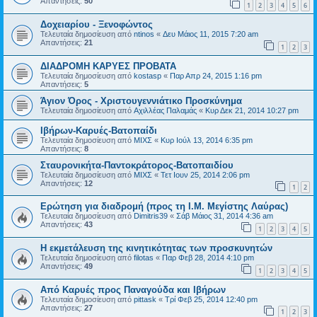
Απαντήσεις:
50
1
2
3
4
5
6
Δοχειαρίου - Ξενοφώντος
Τελευταία δημοσίευση από
ntinos
«
Δευ Μάιος 11, 2015 7:20 am
Απαντήσεις:
21
1
2
3
ΔΙΑΔΡΟΜΗ ΚΑΡΥΕΣ ΠΡΟΒΑΤΑ
Τελευταία δημοσίευση από
kostasp
«
Παρ Απρ 24, 2015 1:16 pm
Απαντήσεις:
5
Άγιον Όρος - Χριστουγεννιάτικο Προσκύνημα
Τελευταία δημοσίευση από
Αχιλλέας Παλαμάς
«
Κυρ Δεκ 21, 2014 10:27 pm
Ιβήρων-Καρυές-Βατοπαίδι
Τελευταία δημοσίευση από
ΜΙΧΣ
«
Κυρ Ιούλ 13, 2014 6:35 pm
Απαντήσεις:
8
Σταυρονικήτα-Παντοκράτορος-Βατοπαιδίου
Τελευταία δημοσίευση από
ΜΙΧΣ
«
Τετ Ιουν 25, 2014 2:06 pm
Απαντήσεις:
12
1
2
Ερώτηση για διαδρομή (προς τη Ι.Μ. Μεγίστης Λαύρας)
Τελευταία δημοσίευση από
Dimitris39
«
Σάβ Μάιος 31, 2014 4:36 am
Απαντήσεις:
43
1
2
3
4
5
Η εκμετάλευση της κινητικότητας των προσκυνητών
Τελευταία δημοσίευση από
filotas
«
Παρ Φεβ 28, 2014 4:10 pm
Απαντήσεις:
49
1
2
3
4
5
Από Καρυές προς Παναγούδα και Ιβήρων
Τελευταία δημοσίευση από
pittask
«
Τρί Φεβ 25, 2014 12:40 pm
Απαντήσεις:
27
1
2
3