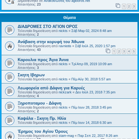
Δημοσιεύτηκε σε
Ανακοινώσεις του agiooros.net
Απαντήσεις:
23
1
2
3
Θέματα
ΔΙΑΔΡΟΜΕΣ ΣΤΟ ΑΓΙΟΝ ΟΡΟΣ
Τελευταία δημοσίευση από
nickts
«
Σάβ Μαρ 02, 2024 8:48 am
Απαντήσεις:
2
Ανάβαση στην κορυφή του Άθωνα
Τελευταία δημοσίευση από
ravniotis
«
Σάβ Ιούλ 25, 2020 1:57 pm
Απαντήσεις:
43
1
2
3
4
5
Καρουλια προς Άγια Άννα
Τελευταία δημοσίευση από
nickts
«
Τρί Απρ 09, 2019 10:09 am
Απαντήσεις:
3
Σκητη Ιβηρων
Τελευταία δημοσίευση από
nickts
«
Πέμ Αύγ 30, 2018 5:57 am
Λεωφορεία από Δάφνη για Καρυές
Τελευταία δημοσίευση από
nickzark
«
Δευ Ιούλ 23, 2018 7:35 pm
Απαντήσεις:
4
Ξηροποταμου - Δάφνη
Τελευταία δημοσίευση από
nickts
«
Πέμ Ιουν 28, 2018 3:45 pm
Απαντήσεις:
2
Καψάλα - Σκητη Πρ. Ηλία
Τελευταία δημοσίευση από
nickts
«
Πέμ Ιουν 14, 2018 6:30 am
Έρημος του Αγίου Όρους
Τελευταία δημοσίευση από
stam-mag
«
Παρ Σεπ 22, 2017 8:26 am