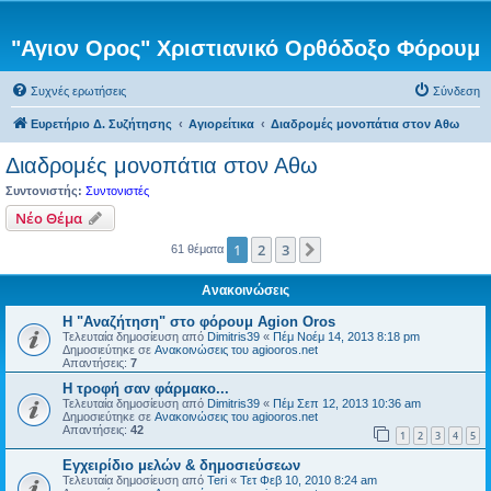
"Αγιον Ορος" Χριστιανικό Ορθόδοξο Φόρουμ
Συχνές ερωτήσεις
Σύνδεση
Ευρετήριο Δ. Συζήτησης
Αγιορείτικα
Διαδρομές μονοπάτια στον Αθω
Διαδρομές μονοπάτια στον Αθω
Συντονιστής:
Συντονιστές
Νέο Θέμα
1
2
3
Επόμενη
61 θέματα
Ανακοινώσεις
Η "Αναζήτηση" στο φόρουμ Agion Oros
Τελευταία δημοσίευση από
Dimitris39
«
Πέμ Νοέμ 14, 2013 8:18 pm
Δημοσιεύτηκε σε
Ανακοινώσεις του agiooros.net
Απαντήσεις:
7
H τροφή σαν φάρμακο...
Τελευταία δημοσίευση από
Dimitris39
«
Πέμ Σεπ 12, 2013 10:36 am
Δημοσιεύτηκε σε
Ανακοινώσεις του agiooros.net
Απαντήσεις:
42
1
2
3
4
5
Εγχειρίδιο μελών & δημοσιεύσεων
Τελευταία δημοσίευση από
Teri
«
Τετ Φεβ 10, 2010 8:24 am