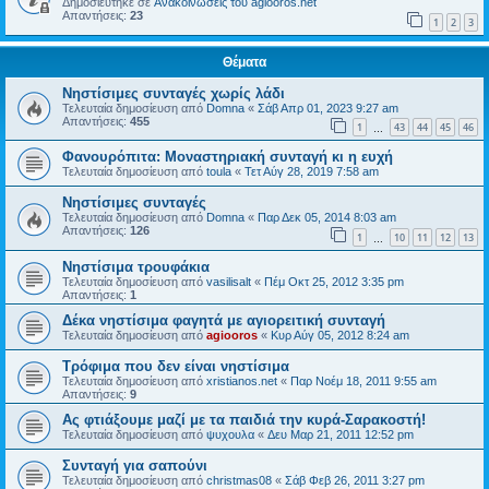
Δημοσιεύτηκε σε
Ανακοινώσεις του agiooros.net
Απαντήσεις:
23
1
2
3
Θέματα
Νηστίσιμες συνταγές χωρίς λάδι
Τελευταία δημοσίευση από
Domna
«
Σάβ Απρ 01, 2023 9:27 am
Απαντήσεις:
455
1
43
44
45
46
…
Φανουρόπιτα: Μοναστηριακή συνταγή κι η ευχή
Τελευταία δημοσίευση από
toula
«
Τετ Αύγ 28, 2019 7:58 am
Νηστίσιμες συνταγές
Τελευταία δημοσίευση από
Domna
«
Παρ Δεκ 05, 2014 8:03 am
Απαντήσεις:
126
1
10
11
12
13
…
Νηστίσιμα τρουφάκια
Τελευταία δημοσίευση από
vasilisalt
«
Πέμ Οκτ 25, 2012 3:35 pm
Απαντήσεις:
1
Δέκα νηστίσιμα φαγητά με αγιορειτική συνταγή
Τελευταία δημοσίευση από
agiooros
«
Κυρ Αύγ 05, 2012 8:24 am
Τρόφιμα που δεν είναι νηστίσιμα
Τελευταία δημοσίευση από
xristianos.net
«
Παρ Νοέμ 18, 2011 9:55 am
Απαντήσεις:
9
Ας φτιάξουμε μαζί με τα παιδιά την κυρά-Σαρακοστή!
Τελευταία δημοσίευση από
ψυχουλα
«
Δευ Μαρ 21, 2011 12:52 pm
Συνταγή για σαπούνι
Τελευταία δημοσίευση από
christmas08
«
Σάβ Φεβ 26, 2011 3:27 pm