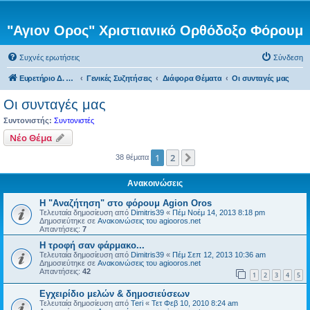
"Αγιον Ορος" Χριστιανικό Ορθόδοξο Φόρουμ
Συχνές ερωτήσεις
Σύνδεση
Ευρετήριο Δ. Συζήτησης
Γενικές Συζητήσεις
Διάφορα Θέματα
Οι συνταγές μας
Οι συνταγές μας
Συντονιστής:
Συντονιστές
Νέο Θέμα
1
2
Επόμενη
38 θέματα
Ανακοινώσεις
Η "Αναζήτηση" στο φόρουμ Agion Oros
Τελευταία δημοσίευση από
Dimitris39
«
Πέμ Νοέμ 14, 2013 8:18 pm
Δημοσιεύτηκε σε
Ανακοινώσεις του agiooros.net
Απαντήσεις:
7
H τροφή σαν φάρμακο...
Τελευταία δημοσίευση από
Dimitris39
«
Πέμ Σεπ 12, 2013 10:36 am
Δημοσιεύτηκε σε
Ανακοινώσεις του agiooros.net
Απαντήσεις:
42
1
2
3
4
5
Εγχειρίδιο μελών & δημοσιεύσεων
Τελευταία δημοσίευση από
Teri
«
Τετ Φεβ 10, 2010 8:24 am