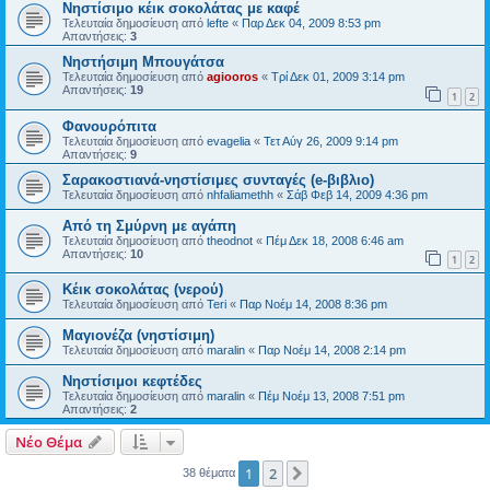
Νηστίσιμο κέικ σοκολάτας με καφέ
Τελευταία δημοσίευση από
lefte
«
Παρ Δεκ 04, 2009 8:53 pm
Απαντήσεις:
3
Νηστήσιμη Μπουγάτσα
Τελευταία δημοσίευση από
agiooros
«
Τρί Δεκ 01, 2009 3:14 pm
Απαντήσεις:
19
1
2
Φανουρόπιτα
Τελευταία δημοσίευση από
evagelia
«
Τετ Αύγ 26, 2009 9:14 pm
Απαντήσεις:
9
Σαρακοστιανά-νηστίσιμες συνταγές (e-βιβλιο)
Τελευταία δημοσίευση από
nhfaliamethh
«
Σάβ Φεβ 14, 2009 4:36 pm
Από τη Σμύρνη με αγάπη
Τελευταία δημοσίευση από
theodnot
«
Πέμ Δεκ 18, 2008 6:46 am
Απαντήσεις:
10
1
2
Κέικ σοκολάτας (νερού)
Τελευταία δημοσίευση από
Teri
«
Παρ Νοέμ 14, 2008 8:36 pm
Μαγιονέζα (νηστίσιμη)
Τελευταία δημοσίευση από
maralin
«
Παρ Νοέμ 14, 2008 2:14 pm
Νηστίσιμοι κεφτέδες
Τελευταία δημοσίευση από
maralin
«
Πέμ Νοέμ 13, 2008 7:51 pm
Απαντήσεις:
2
Νέο Θέμα
1
2
Επόμενη
38 θέματα