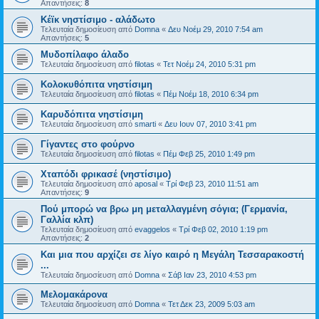
Απαντήσεις:
8
Κέϊκ νηστίσιμο - αλάδωτο
Τελευταία δημοσίευση από
Domna
«
Δευ Νοέμ 29, 2010 7:54 am
Απαντήσεις:
5
Μυδοπίλαφο άλαδο
Τελευταία δημοσίευση από
filotas
«
Τετ Νοέμ 24, 2010 5:31 pm
Κολοκυθόπιτα νηστίσιμη
Τελευταία δημοσίευση από
filotas
«
Πέμ Νοέμ 18, 2010 6:34 pm
Καρυδόπιτα νηστίσιμη
Τελευταία δημοσίευση από
smarti
«
Δευ Ιουν 07, 2010 3:41 pm
Γίγαντες στο φούρνο
Τελευταία δημοσίευση από
filotas
«
Πέμ Φεβ 25, 2010 1:49 pm
Χταπόδι φρικασέ (νηστίσιμο)
Τελευταία δημοσίευση από
aposal
«
Τρί Φεβ 23, 2010 11:51 am
Απαντήσεις:
9
Πού μπορώ να βρω μη μεταλλαγμένη σόγια; (Γερμανία,
Γαλλία κλπ)
Τελευταία δημοσίευση από
evaggelos
«
Τρί Φεβ 02, 2010 1:19 pm
Απαντήσεις:
2
Και μια που αρχίζει σε λίγο καιρό η Μεγάλη Τεσσαρακοστή
...
Τελευταία δημοσίευση από
Domna
«
Σάβ Ιαν 23, 2010 4:53 pm
Μελομακάρονα
Τελευταία δημοσίευση από
Domna
«
Τετ Δεκ 23, 2009 5:03 am