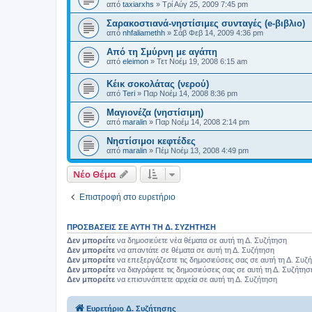
από
taxiarxhs
»
Τρί Αύγ 25, 2009 7:45 pm
Σαρακοστιανά-νηστίσιμες συνταγές (e-βιβλιο)
από
nhfaliamethh
»
Σάβ Φεβ 14, 2009 4:36 pm
Από τη Σμύρνη με αγάπη
από
eleimon
»
Τετ Νοέμ 19, 2008 6:15 am
Κέικ σοκολάτας (νερού)
από
Teri
»
Παρ Νοέμ 14, 2008 8:36 pm
Μαγιονέζα (νηστίσιμη)
από
maralin
»
Παρ Νοέμ 14, 2008 2:14 pm
Νηστίσιμοι κεφτέδες
από
maralin
»
Πέμ Νοέμ 13, 2008 4:49 pm
Νέο Θέμα
Επιστροφή στο ευρετήριο
ΠΡΟΣΒΆΣΕΙΣ ΣΕ ΑΥΤΉ ΤΗ Δ. ΣΥΖΉΤΗΣΗ
Δεν μπορείτε
να δημοσιεύετε νέα θέματα σε αυτή τη Δ. Συζήτηση
Δεν μπορείτε
να απαντάτε σε θέματα σε αυτή τη Δ. Συζήτηση
Δεν μπορείτε
να επεξεργάζεστε τις δημοσιεύσεις σας σε αυτή τη Δ. Συζ
Δεν μπορείτε
να διαγράφετε τις δημοσιεύσεις σας σε αυτή τη Δ. Συζήτησ
Δεν μπορείτε
να επισυνάπτετε αρχεία σε αυτή τη Δ. Συζήτηση
Ευρετήριο Δ. Συζήτησης