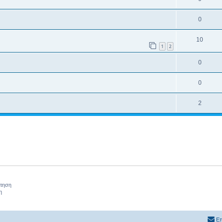
0
10
1
2
0
0
2
ήτηση
η
Επ