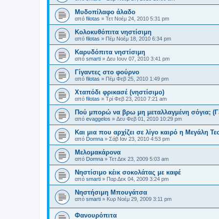
Μυδοπίλαφο άλαδο
από
filotas
»
Τετ Νοέμ 24, 2010 5:31 pm
Κολοκυθόπιτα νηστίσιμη
από
filotas
»
Πέμ Νοέμ 18, 2010 6:34 pm
Καρυδόπιτα νηστίσιμη
από
smarti
»
Δευ Ιουν 07, 2010 3:41 pm
Γίγαντες στο φούρνο
από
filotas
»
Πέμ Φεβ 25, 2010 1:49 pm
Χταπόδι φρικασέ (νηστίσιμο)
από
filotas
»
Τρί Φεβ 23, 2010 7:21 am
Πού μπορώ να βρω μη μεταλλαγμένη σόγια; (Γε
από
evaggelos
»
Δευ Φεβ 01, 2010 10:29 pm
Και μια που αρχίζει σε λίγο καιρό η Μεγάλη Τε
από
Domna
»
Σάβ Ιαν 23, 2010 4:53 pm
Μελομακάρονα
από
Domna
»
Τετ Δεκ 23, 2009 5:03 am
Νηστίσιμο κέικ σοκολάτας με καφέ
από
smarti
»
Παρ Δεκ 04, 2009 3:24 pm
Νηστήσιμη Μπουγάτσα
από
smarti
»
Κυρ Νοέμ 29, 2009 3:11 pm
Φανουρόπιτα