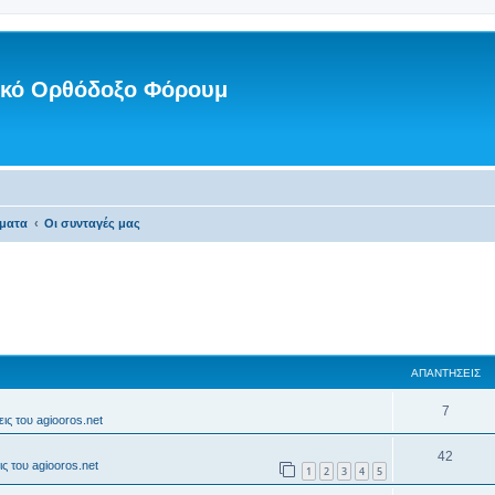
νικό Ορθόδοξο Φόρουμ
ματα
Οι συνταγές μας
ΑΠΑΝΤΉΣΕΙΣ
7
ις του agiooros.net
42
ς του agiooros.net
1
2
3
4
5