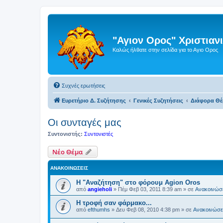
"Αγιον Ορος" Χριστια
Καλώς ήλθατε στην σελίδα για το Αγιο Ορος
Συχνές ερωτήσεις
Ευρετήριο Δ. Συζήτησης
Γενικές Συζητήσεις
Διάφορα Θέ
Οι συνταγές μας
Συντονιστής:
Συντονιστές
Νέο Θέμα
ΑΝΑΚΟΙΝΏΣΕΙΣ
Η "Αναζήτηση" στο φόρουμ Agion Oros
από
angieholi
»
Πέμ Φεβ 03, 2011 8:39 am
» σε
Ανακοινώσε
H τροφή σαν φάρμακο...
από
efthumhs
»
Δευ Φεβ 08, 2010 4:38 pm
» σε
Ανακοινώσει