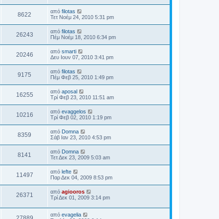
από
filotas
8622
Τετ Νοέμ 24, 2010 5:31 pm
από
filotas
26243
Πέμ Νοέμ 18, 2010 6:34 pm
από
smarti
20246
Δευ Ιουν 07, 2010 3:41 pm
από
filotas
9175
Πέμ Φεβ 25, 2010 1:49 pm
από
aposal
16255
Τρί Φεβ 23, 2010 11:51 am
από
evaggelos
10216
Τρί Φεβ 02, 2010 1:19 pm
από
Domna
8359
Σάβ Ιαν 23, 2010 4:53 pm
από
Domna
8141
Τετ Δεκ 23, 2009 5:03 am
από
lefte
11497
Παρ Δεκ 04, 2009 8:53 pm
από
agiooros
26371
Τρί Δεκ 01, 2009 3:14 pm
από
evagelia
27889