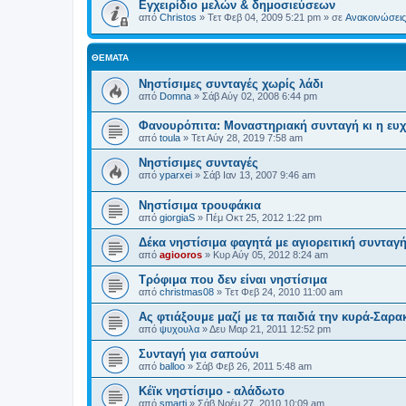
Εγχειρίδιο μελών & δημοσιεύσεων
από
Christos
»
Τετ Φεβ 04, 2009 5:21 pm
» σε
Ανακοινώσεις 
ΘΈΜΑΤΑ
Νηστίσιμες συνταγές χωρίς λάδι
από
Domna
»
Σάβ Αύγ 02, 2008 6:44 pm
Φανουρόπιτα: Μοναστηριακή συνταγή κι η ευ
από
toula
»
Τετ Αύγ 28, 2019 7:58 am
Νηστίσιμες συνταγές
από
yparxei
»
Σάβ Ιαν 13, 2007 9:46 am
Νηστίσιμα τρουφάκια
από
giorgiaS
»
Πέμ Οκτ 25, 2012 1:22 pm
Δέκα νηστίσιμα φαγητά με αγιορειτική συνταγ
από
agiooros
»
Κυρ Αύγ 05, 2012 8:24 am
Τρόφιμα που δεν είναι νηστίσιμα
από
christmas08
»
Τετ Φεβ 24, 2010 11:00 am
Ας φτιάξουμε μαζί με τα παιδιά την κυρά-Σαρα
από
ψυχουλα
»
Δευ Μαρ 21, 2011 12:52 pm
Συνταγή για σαπούνι
από
balloo
»
Σάβ Φεβ 26, 2011 5:48 am
Κέϊκ νηστίσιμο - αλάδωτο
από
smarti
»
Σάβ Νοέμ 27, 2010 10:09 am