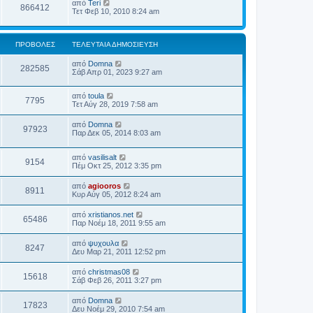
από
Teri
866412
Τετ Φεβ 10, 2010 8:24 am
ΠΡΟΒΟΛΈΣ
ΤΕΛΕΥΤΑΊΑ ΔΗΜΟΣΊΕΥΣΗ
από
Domna
282585
Σάβ Απρ 01, 2023 9:27 am
από
toula
7795
Τετ Αύγ 28, 2019 7:58 am
από
Domna
97923
Παρ Δεκ 05, 2014 8:03 am
από
vasilisalt
9154
Πέμ Οκτ 25, 2012 3:35 pm
από
agiooros
8911
Κυρ Αύγ 05, 2012 8:24 am
από
xristianos.net
65486
Παρ Νοέμ 18, 2011 9:55 am
από
ψυχουλα
8247
Δευ Μαρ 21, 2011 12:52 pm
από
christmas08
15618
Σάβ Φεβ 26, 2011 3:27 pm
από
Domna
17823
Δευ Νοέμ 29, 2010 7:54 am