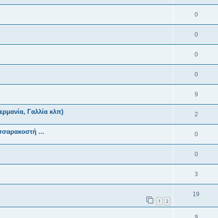
0
0
0
0
9
ρμανία, Γαλλία κλπ)
2
σσαρακοστή ...
0
0
3
19
1
2
9