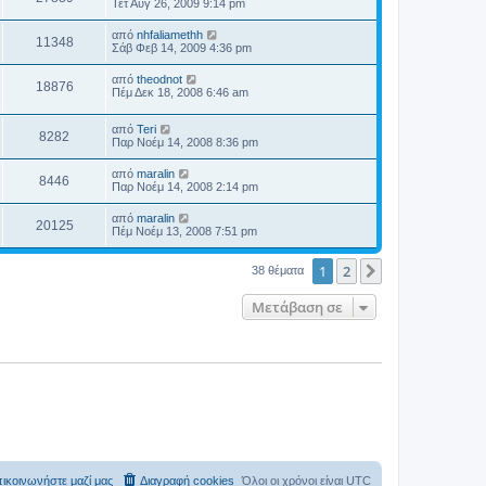
Τετ Αύγ 26, 2009 9:14 pm
από
nhfaliamethh
11348
Σάβ Φεβ 14, 2009 4:36 pm
από
theodnot
18876
Πέμ Δεκ 18, 2008 6:46 am
από
Teri
8282
Παρ Νοέμ 14, 2008 8:36 pm
από
maralin
8446
Παρ Νοέμ 14, 2008 2:14 pm
από
maralin
20125
Πέμ Νοέμ 13, 2008 7:51 pm
1
2
Επόμενη
38 θέματα
Μετάβαση σε
ικοινωνήστε μαζί μας
Διαγραφή cookies
Όλοι οι χρόνοι είναι
UTC