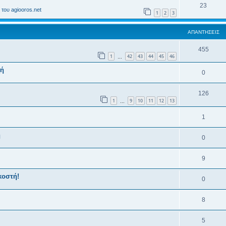
23
του agiooros.net
1
2
3
ΑΠΑΝΤΉΣΕΙΣ
455
1
42
43
44
45
46
…
χή
0
126
1
9
10
11
12
13
…
1
ή
0
9
κοστή!
0
8
5