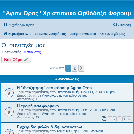
"Αγιον Ορος" Χριστιανικό Ορθόδοξο Φόρουμ
Συχνές ερωτήσεις
Σύνδεση
Ευρετήριο Δ. Συζήτησης
Γενικές Συζητήσεις
Διάφορα Θέματα
Οι συνταγές μας
Οι συνταγές μας
Συντονιστής:
Συντονιστές
Νέο Θέμα
1
2
Επόμενη
38 θέματα
Ανακοινώσεις
Η "Αναζήτηση" στο φόρουμ Agion Oros
Τελευταία δημοσίευση από
Dimitris39
«
Πέμ Νοέμ 14, 2013 8:18 pm
Δημοσιεύτηκε σε
Ανακοινώσεις του agiooros.net
Απαντήσεις:
7
H τροφή σαν φάρμακο...
Τελευταία δημοσίευση από
Dimitris39
«
Πέμ Σεπ 12, 2013 10:36 am
Δημοσιεύτηκε σε
Ανακοινώσεις του agiooros.net
Απαντήσεις:
42
1
2
3
4
5
Εγχειρίδιο μελών & δημοσιεύσεων
Τελευταία δημοσίευση από
Teri
«
Τετ Φεβ 10, 2010 8:24 am