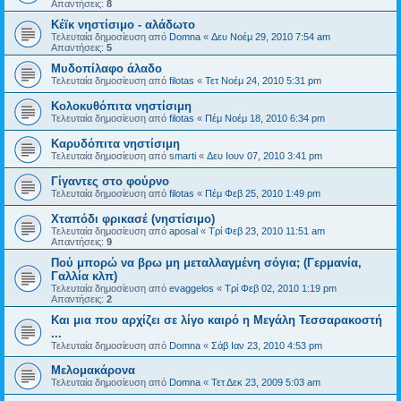
Απαντήσεις:
8
Κέϊκ νηστίσιμο - αλάδωτο
Τελευταία δημοσίευση από
Domna
«
Δευ Νοέμ 29, 2010 7:54 am
Απαντήσεις:
5
Μυδοπίλαφο άλαδο
Τελευταία δημοσίευση από
filotas
«
Τετ Νοέμ 24, 2010 5:31 pm
Κολοκυθόπιτα νηστίσιμη
Τελευταία δημοσίευση από
filotas
«
Πέμ Νοέμ 18, 2010 6:34 pm
Καρυδόπιτα νηστίσιμη
Τελευταία δημοσίευση από
smarti
«
Δευ Ιουν 07, 2010 3:41 pm
Γίγαντες στο φούρνο
Τελευταία δημοσίευση από
filotas
«
Πέμ Φεβ 25, 2010 1:49 pm
Χταπόδι φρικασέ (νηστίσιμο)
Τελευταία δημοσίευση από
aposal
«
Τρί Φεβ 23, 2010 11:51 am
Απαντήσεις:
9
Πού μπορώ να βρω μη μεταλλαγμένη σόγια; (Γερμανία,
Γαλλία κλπ)
Τελευταία δημοσίευση από
evaggelos
«
Τρί Φεβ 02, 2010 1:19 pm
Απαντήσεις:
2
Και μια που αρχίζει σε λίγο καιρό η Μεγάλη Τεσσαρακοστή
...
Τελευταία δημοσίευση από
Domna
«
Σάβ Ιαν 23, 2010 4:53 pm
Μελομακάρονα
Τελευταία δημοσίευση από
Domna
«
Τετ Δεκ 23, 2009 5:03 am