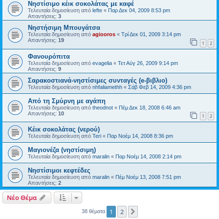
Νηστίσιμο κέικ σοκολάτας με καφέ
Τελευταία δημοσίευση από
lefte
«
Παρ Δεκ 04, 2009 8:53 pm
Απαντήσεις:
3
Νηστήσιμη Μπουγάτσα
Τελευταία δημοσίευση από
agiooros
«
Τρί Δεκ 01, 2009 3:14 pm
Απαντήσεις:
19
1
2
Φανουρόπιτα
Τελευταία δημοσίευση από
evagelia
«
Τετ Αύγ 26, 2009 9:14 pm
Απαντήσεις:
9
Σαρακοστιανά-νηστίσιμες συνταγές (e-βιβλιο)
Τελευταία δημοσίευση από
nhfaliamethh
«
Σάβ Φεβ 14, 2009 4:36 pm
Από τη Σμύρνη με αγάπη
Τελευταία δημοσίευση από
theodnot
«
Πέμ Δεκ 18, 2008 6:46 am
Απαντήσεις:
10
1
2
Κέικ σοκολάτας (νερού)
Τελευταία δημοσίευση από
Teri
«
Παρ Νοέμ 14, 2008 8:36 pm
Μαγιονέζα (νηστίσιμη)
Τελευταία δημοσίευση από
maralin
«
Παρ Νοέμ 14, 2008 2:14 pm
Νηστίσιμοι κεφτέδες
Τελευταία δημοσίευση από
maralin
«
Πέμ Νοέμ 13, 2008 7:51 pm
Απαντήσεις:
2
Νέο Θέμα
1
2
Επόμενη
38 θέματα