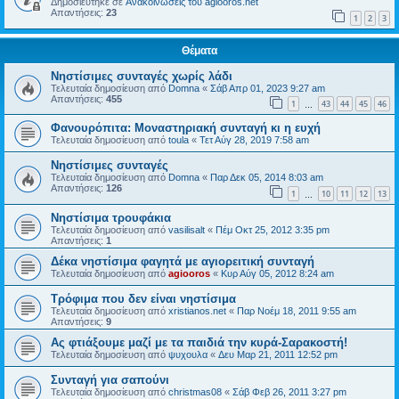
Δημοσιεύτηκε σε
Ανακοινώσεις του agiooros.net
Απαντήσεις:
23
1
2
3
Θέματα
Νηστίσιμες συνταγές χωρίς λάδι
Τελευταία δημοσίευση από
Domna
«
Σάβ Απρ 01, 2023 9:27 am
Απαντήσεις:
455
1
43
44
45
46
…
Φανουρόπιτα: Μοναστηριακή συνταγή κι η ευχή
Τελευταία δημοσίευση από
toula
«
Τετ Αύγ 28, 2019 7:58 am
Νηστίσιμες συνταγές
Τελευταία δημοσίευση από
Domna
«
Παρ Δεκ 05, 2014 8:03 am
Απαντήσεις:
126
1
10
11
12
13
…
Νηστίσιμα τρουφάκια
Τελευταία δημοσίευση από
vasilisalt
«
Πέμ Οκτ 25, 2012 3:35 pm
Απαντήσεις:
1
Δέκα νηστίσιμα φαγητά με αγιορειτική συνταγή
Τελευταία δημοσίευση από
agiooros
«
Κυρ Αύγ 05, 2012 8:24 am
Τρόφιμα που δεν είναι νηστίσιμα
Τελευταία δημοσίευση από
xristianos.net
«
Παρ Νοέμ 18, 2011 9:55 am
Απαντήσεις:
9
Ας φτιάξουμε μαζί με τα παιδιά την κυρά-Σαρακοστή!
Τελευταία δημοσίευση από
ψυχουλα
«
Δευ Μαρ 21, 2011 12:52 pm
Συνταγή για σαπούνι
Τελευταία δημοσίευση από
christmas08
«
Σάβ Φεβ 26, 2011 3:27 pm