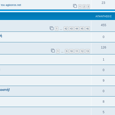
23
του agiooros.net
1
2
3
ΑΠΑΝΤΉΣΕΙΣ
455
1
42
43
44
45
46
…
χή
0
126
1
9
10
11
12
13
…
1
ή
0
9
κοστή!
0
8
5