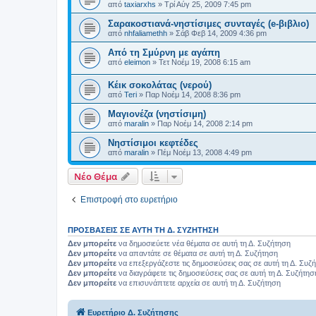
από
taxiarxhs
»
Τρί Αύγ 25, 2009 7:45 pm
Σαρακοστιανά-νηστίσιμες συνταγές (e-βιβλιο)
από
nhfaliamethh
»
Σάβ Φεβ 14, 2009 4:36 pm
Από τη Σμύρνη με αγάπη
από
eleimon
»
Τετ Νοέμ 19, 2008 6:15 am
Κέικ σοκολάτας (νερού)
από
Teri
»
Παρ Νοέμ 14, 2008 8:36 pm
Μαγιονέζα (νηστίσιμη)
από
maralin
»
Παρ Νοέμ 14, 2008 2:14 pm
Νηστίσιμοι κεφτέδες
από
maralin
»
Πέμ Νοέμ 13, 2008 4:49 pm
Νέο Θέμα
Επιστροφή στο ευρετήριο
ΠΡΟΣΒΆΣΕΙΣ ΣΕ ΑΥΤΉ ΤΗ Δ. ΣΥΖΉΤΗΣΗ
Δεν μπορείτε
να δημοσιεύετε νέα θέματα σε αυτή τη Δ. Συζήτηση
Δεν μπορείτε
να απαντάτε σε θέματα σε αυτή τη Δ. Συζήτηση
Δεν μπορείτε
να επεξεργάζεστε τις δημοσιεύσεις σας σε αυτή τη Δ. Συζ
Δεν μπορείτε
να διαγράφετε τις δημοσιεύσεις σας σε αυτή τη Δ. Συζήτησ
Δεν μπορείτε
να επισυνάπτετε αρχεία σε αυτή τη Δ. Συζήτηση
Ευρετήριο Δ. Συζήτησης