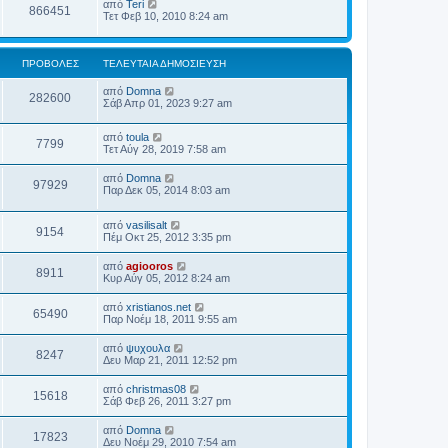
από
Teri
866451
Τετ Φεβ 10, 2010 8:24 am
ΠΡΟΒΟΛΈΣ
ΤΕΛΕΥΤΑΊΑ ΔΗΜΟΣΊΕΥΣΗ
από
Domna
282600
Σάβ Απρ 01, 2023 9:27 am
από
toula
7799
Τετ Αύγ 28, 2019 7:58 am
από
Domna
97929
Παρ Δεκ 05, 2014 8:03 am
από
vasilisalt
9154
Πέμ Οκτ 25, 2012 3:35 pm
από
agiooros
8911
Κυρ Αύγ 05, 2012 8:24 am
από
xristianos.net
65490
Παρ Νοέμ 18, 2011 9:55 am
από
ψυχουλα
8247
Δευ Μαρ 21, 2011 12:52 pm
από
christmas08
15618
Σάβ Φεβ 26, 2011 3:27 pm
από
Domna
17823
Δευ Νοέμ 29, 2010 7:54 am