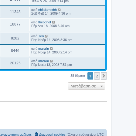
Τετ Αύγ 26, 2009 9:14 pm
από
nhfaliamethh
11348
Σάβ Φεβ 14, 2009 4:36 pm
από
theodnot
18877
Πέμ Δεκ 18, 2008 6:46 am
από
Teri
8282
Παρ Νοέμ 14, 2008 8:36 pm
από
maralin
8446
Παρ Νοέμ 14, 2008 2:14 pm
από
maralin
20125
Πέμ Νοέμ 13, 2008 7:51 pm
1
2
Επόμενη
38 θέματα
Μετάβαση σε
ικοινωνήστε μαζί μας
Διαγραφή cookies
Όλοι οι χρόνοι είναι
UTC