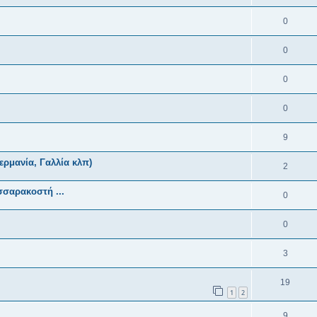
0
0
0
0
9
ρμανία, Γαλλία κλπ)
2
σσαρακοστή ...
0
0
3
19
1
2
9