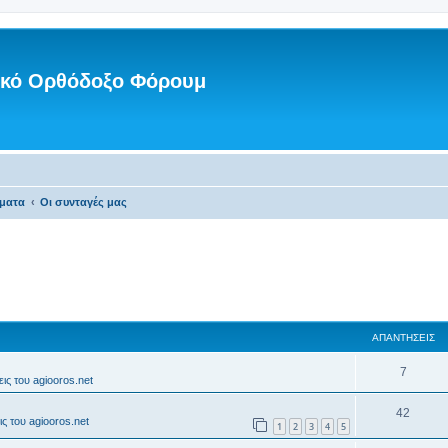
νικό Ορθόδοξο Φόρουμ
ματα
Οι συνταγές μας
ΑΠΑΝΤΉΣΕΙΣ
7
ις του agiooros.net
42
ς του agiooros.net
1
2
3
4
5