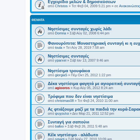
Εγχειρίδιο μελών & δημοσιεύσεων
από
Christos
»
Τετ Φεβ 04, 2009 5:21 pm
» σε
Ανακοινώσεις 
ΘΈΜΑΤΑ
Νηστίσιμες συνταγές χωρίς λάδι
από
Domna
»
Σάβ Αύγ 02, 2008 6:44 pm
Φανουρόπιτα: Μοναστηριακή συνταγή κι η ευ
από
toula
»
Τετ Αύγ 28, 2019 7:58 am
Νηστίσιμες συνταγές
από
yparxei
»
Σάβ Ιαν 13, 2007 9:46 am
Νηστίσιμα τρουφάκια
από
giorgiaS
»
Πέμ Οκτ 25, 2012 1:22 pm
Δέκα νηστίσιμα φαγητά με αγιορειτική συνταγ
από
agiooros
»
Κυρ Αύγ 05, 2012 8:24 am
Τρόφιμα που δεν είναι νηστίσιμα
από
christmas08
»
Τετ Φεβ 24, 2010 11:00 am
Ας φτιάξουμε μαζί με τα παιδιά την κυρά-Σαρα
από
ψυχουλα
»
Δευ Μαρ 21, 2011 12:52 pm
Συνταγή για σαπούνι
από
balloo
»
Σάβ Φεβ 26, 2011 5:48 am
Κέϊκ νηστίσιμο - αλάδωτο
από
smarti
»
Σάβ Νοέμ 27, 2010 10:09 am