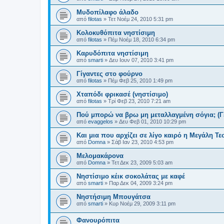
Μυδοπίλαφο άλαδο
από
filotas
»
Τετ Νοέμ 24, 2010 5:31 pm
Κολοκυθόπιτα νηστίσιμη
από
filotas
»
Πέμ Νοέμ 18, 2010 6:34 pm
Καρυδόπιτα νηστίσιμη
από
smarti
»
Δευ Ιουν 07, 2010 3:41 pm
Γίγαντες στο φούρνο
από
filotas
»
Πέμ Φεβ 25, 2010 1:49 pm
Χταπόδι φρικασέ (νηστίσιμο)
από
filotas
»
Τρί Φεβ 23, 2010 7:21 am
Πού μπορώ να βρω μη μεταλλαγμένη σόγια; (Γε
από
evaggelos
»
Δευ Φεβ 01, 2010 10:29 pm
Και μια που αρχίζει σε λίγο καιρό η Μεγάλη Τε
από
Domna
»
Σάβ Ιαν 23, 2010 4:53 pm
Μελομακάρονα
από
Domna
»
Τετ Δεκ 23, 2009 5:03 am
Νηστίσιμο κέικ σοκολάτας με καφέ
από
smarti
»
Παρ Δεκ 04, 2009 3:24 pm
Νηστήσιμη Μπουγάτσα
από
smarti
»
Κυρ Νοέμ 29, 2009 3:11 pm
Φανουρόπιτα