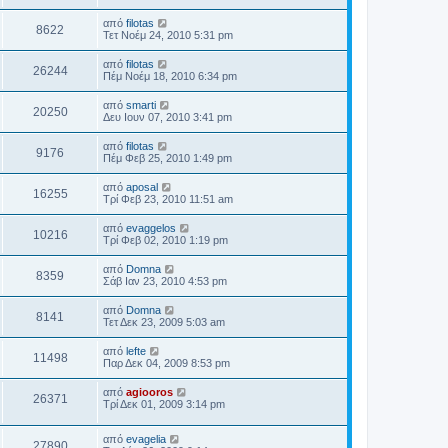
από
filotas
8622
Τετ Νοέμ 24, 2010 5:31 pm
από
filotas
26244
Πέμ Νοέμ 18, 2010 6:34 pm
από
smarti
20250
Δευ Ιουν 07, 2010 3:41 pm
από
filotas
9176
Πέμ Φεβ 25, 2010 1:49 pm
από
aposal
16255
Τρί Φεβ 23, 2010 11:51 am
από
evaggelos
10216
Τρί Φεβ 02, 2010 1:19 pm
από
Domna
8359
Σάβ Ιαν 23, 2010 4:53 pm
από
Domna
8141
Τετ Δεκ 23, 2009 5:03 am
από
lefte
11498
Παρ Δεκ 04, 2009 8:53 pm
από
agiooros
26371
Τρί Δεκ 01, 2009 3:14 pm
από
evagelia
27890