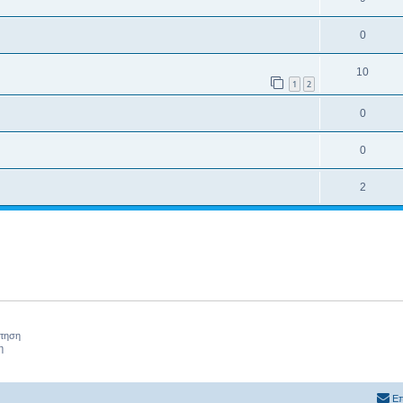
0
10
1
2
0
0
2
ήτηση
η
Επ