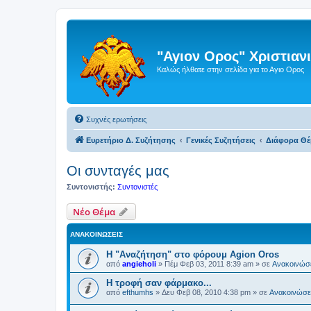
"Αγιον Ορος" Χριστια
Καλώς ήλθατε στην σελίδα για το Αγιο Ορος
Συχνές ερωτήσεις
Ευρετήριο Δ. Συζήτησης
Γενικές Συζητήσεις
Διάφορα Θέ
Οι συνταγές μας
Συντονιστής:
Συντονιστές
Νέο Θέμα
ΑΝΑΚΟΙΝΏΣΕΙΣ
Η "Αναζήτηση" στο φόρουμ Agion Oros
από
angieholi
»
Πέμ Φεβ 03, 2011 8:39 am
» σε
Ανακοινώσε
H τροφή σαν φάρμακο...
από
efthumhs
»
Δευ Φεβ 08, 2010 4:38 pm
» σε
Ανακοινώσει