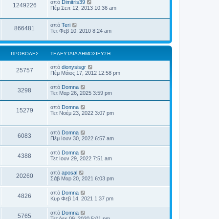
από
Dimitris39
1249226
Πέμ Σεπ 12, 2013 10:36 am
από
Teri
866481
Τετ Φεβ 10, 2010 8:24 am
ΠΡΟΒΟΛΈΣ
ΤΕΛΕΥΤΑΊΑ ΔΗΜΟΣΊΕΥΣΗ
από
dionysisgr
25757
Πέμ Μάιος 17, 2012 12:58 pm
από
Domna
3298
Τετ Μαρ 26, 2025 3:59 pm
από
Domna
15279
Τετ Νοέμ 23, 2022 3:07 pm
από
Domna
6083
Πέμ Ιουν 30, 2022 6:57 am
από
Domna
4388
Τετ Ιουν 29, 2022 7:51 am
από
aposal
20260
Σάβ Μαρ 20, 2021 6:03 pm
από
Domna
4826
Κυρ Φεβ 14, 2021 1:37 pm
από
Domna
5765
Τετ Δεκ 09, 2020 5:01 pm