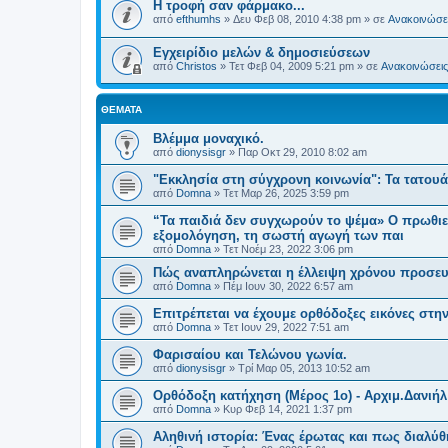
H τροφή σαν φάρμακο...
από
efthumhs
»
Δευ Φεβ 08, 2010 4:38 pm
» σε
Ανακοινώσει
Εγχειρίδιο μελών & δημοσιεύσεων
από
Christos
»
Τετ Φεβ 04, 2009 5:21 pm
» σε
Ανακοινώσεις 
ΘΈΜΑΤΑ
Βλέμμα μοναχικό.
από
dionysisgr
»
Παρ Οκτ 29, 2010 8:02 am
"Εκκλησία στη σύγχρονη κοινωνία": Τα τατουά
από
Domna
»
Τετ Μαρ 26, 2025 3:59 pm
“Τα παιδιά δεν συγχωρούν το ψέμα» Ο πρωθιε
εξομολόγηση, τη σωστή αγωγή των παι
από
Domna
»
Τετ Νοέμ 23, 2022 3:06 pm
Πώς αναπληρώνεται η έλλειψη χρόνου προσευ
από
Domna
»
Πέμ Ιουν 30, 2022 6:57 am
Επιτρέπεται να έχουμε ορθόδοξες εικόνες στη
από
Domna
»
Τετ Ιουν 29, 2022 7:51 am
Φαρισαίου και Τελώνου γωνία.
από
dionysisgr
»
Τρί Μαρ 05, 2013 10:52 am
Ορθόδοξη κατήχηση (Μέρος 1ο) - Αρχιμ.Δανιή
από
Domna
»
Κυρ Φεβ 14, 2021 1:37 pm
Αληθινή ιστορία: Ένας έρωτας και πως διαλύθ