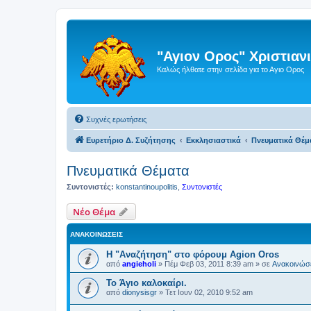
"Αγιον Ορος" Χριστια
Καλώς ήλθατε στην σελίδα για το Αγιο Ορος
Συχνές ερωτήσεις
Ευρετήριο Δ. Συζήτησης
Εκκλησιαστικά
Πνευματικά Θέμ
Πνευματικά Θέματα
Συντονιστές:
konstantinoupolitis
,
Συντονιστές
Νέο Θέμα
ΑΝΑΚΟΙΝΏΣΕΙΣ
Η "Αναζήτηση" στο φόρουμ Agion Oros
από
angieholi
»
Πέμ Φεβ 03, 2011 8:39 am
» σε
Ανακοινώσε
Το Άγιο καλοκαίρι.
από
dionysisgr
»
Τετ Ιουν 02, 2010 9:52 am