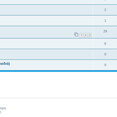
2
1
29
1
2
3
6
0
αιδιά)
0
ήτηση
η