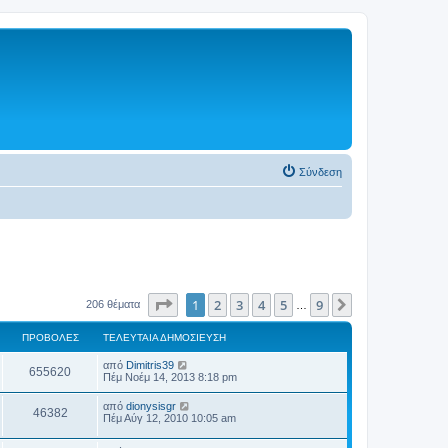
Σύνδεση
Σελίδα
1
από
9
1
2
3
4
5
9
Επόμενη
206 θέματα
…
ΠΡΟΒΟΛΈΣ
ΤΕΛΕΥΤΑΊΑ ΔΗΜΟΣΊΕΥΣΗ
από
Dimitris39
655620
Πέμ Νοέμ 14, 2013 8:18 pm
από
dionysisgr
46382
Πέμ Αύγ 12, 2010 10:05 am