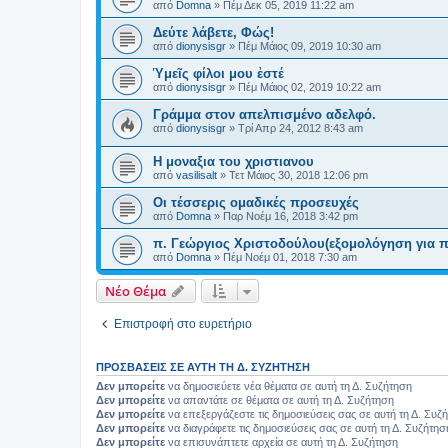
από
Domna
»
Πέμ Δεκ 05, 2019 11:22 am
Δεύτε λάβετε, Φώς!
από
dionysisgr
»
Πέμ Μάιος 09, 2019 10:30 am
Ὑμεῖς φίλοι μου ἐστέ
από
dionysisgr
»
Πέμ Μάιος 02, 2019 10:22 am
Γράμμα στον απελπισμένο αδελφό.
από
dionysisgr
»
Τρί Απρ 24, 2012 8:43 am
Η μοναξια του χριστιανου
από
vasilisalt
»
Τετ Μάιος 30, 2018 12:06 pm
Οι τέσσερις ομαδικές προσευχές
από
Domna
»
Παρ Νοέμ 16, 2018 3:42 pm
π. Γεώργιος Χριστοδούλου(εξομολόγηση για π
από
Domna
»
Πέμ Νοέμ 01, 2018 7:30 am
Νέο Θέμα
Επιστροφή στο ευρετήριο
ΠΡΟΣΒΆΣΕΙΣ ΣΕ ΑΥΤΉ ΤΗ Δ. ΣΥΖΉΤΗΣΗ
Δεν μπορείτε
να δημοσιεύετε νέα θέματα σε αυτή τη Δ. Συζήτηση
Δεν μπορείτε
να απαντάτε σε θέματα σε αυτή τη Δ. Συζήτηση
Δεν μπορείτε
να επεξεργάζεστε τις δημοσιεύσεις σας σε αυτή τη Δ. Συζ
Δεν μπορείτε
να διαγράφετε τις δημοσιεύσεις σας σε αυτή τη Δ. Συζήτησ
Δεν μπορείτε
να επισυνάπτετε αρχεία σε αυτή τη Δ. Συζήτηση