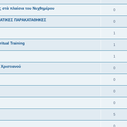
 στὰ πλαίσια του Νυχθημέρου
0
ΜΑΤΙΚΕΣ ΠΑΡΑΚΑΤΑΘΗΚΕΣ
0
1
itual Training
1
1
 Χριστιανού
0
0
0
0
5
0