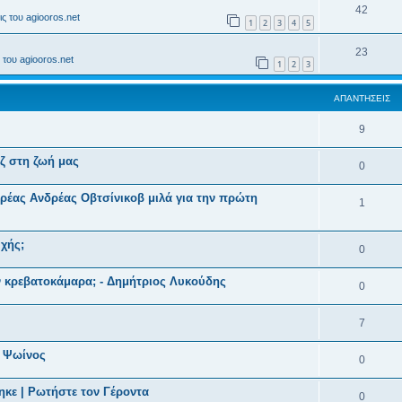
42
ς του agiooros.net
1
2
3
4
5
23
του agiooros.net
1
2
3
ΑΠΑΝΤΉΣΕΙΣ
9
ζ στη ζωή μας
0
ρέας Ανδρέας Οβτσίνικοβ μιλά για την πρώτη
1
χής;
0
ν κρεβατοκάμαρα; - Δημήτριος Λυκούδης
0
7
λ Ψωίνος
0
ηκε | Ρωτήστε τον Γέροντα
0