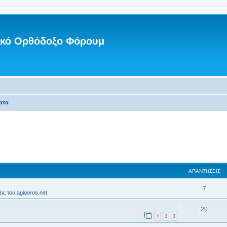
νικό Ορθόδοξο Φόρουμ
ατα
ΑΠΑΝΤΉΣΕΙΣ
7
ις του agiooros.net
20
1
2
3