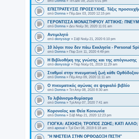
από
Domna
»
Τετ Δεκ 09, 2020 5:01 pm
ΕΠΙΣΤΡΑΤΕΥΣΙΣ ΠΡΟΣΕΥΧΗΣ. Τάξις προσευχῆς
από
Domna
»
Πέμ Δεκ 03, 2020 12:15 pm
ΓΕΡΟΝΤΙΣΣΑ ΜΟΝΑΣΤΗΡΙΟΥ ΑΤΤΙΚΗΣ: ΠΝΕΥ
από
Domna
»
Δευ Νοέμ 30, 2020 11:01 am
Αντιμιλητό
από
dionysisgr
»
Σάβ Νοέμ 21, 2020 6:10 pm
10 λόγοι που δεν πάω Εκκλησία - Personal Spir
από
Domna
»
Παρ Σεπ 11, 2020 4:49 pm
Η Βιβλιοθήκη της γνώσης και της απόγνωσης
από
dionysisgr
»
Παρ Νοέμ 01, 2019 11:29 am
Σταθμοί στην πνευματική ζωή κάθε Ορθόδοξου
από
Domna
»
Πέμ Απρ 09, 2020 11:11 am
Ο πνευματικός αγώνας σε ψηφιαλό βιβλίο
από
Domna
»
Τετ Απρ 08, 2020 8:30 am
Το λιβάνισμα-θυμίασμα
από
Domna
»
Τρί Απρ 07, 2020 7:41 am
Κορονοϊος και Θεία Κοινωνία
από
Domna
»
Σάβ Μαρ 21, 2020 12:23 pm
ΓΙΟΓΚΑ: ΑΣΚΗΣΗ; ΤΡΟΠΟΣ ΖΩΗΣ; ΚΑΤΙ ΑΛΛΟ;
από
aposal
»
Τρί Οκτ 08, 2019 6:18 am
"Η ΝΗΣΤΕΙΑ ΣΤΗΝ ΟΡΘΟΔΟΞΗ ΠΙΣΤΗ"