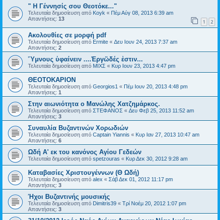
" Η Γέννησίς σου Θεοτόκε..."
Τελευταία δημοσίευση από
Koyk
«
Πέμ Αύγ 08, 2013 6:39 am
Απαντήσεις:
13
1
2
Ακολουθίες σε μορφή pdf
Τελευταία δημοσίευση από
Ermite
«
Δευ Ιουν 24, 2013 7:37 am
Απαντήσεις:
2
Ὕμνους ὑφαίνειν ....Ἐργῶδές ἐστιν...
Τελευταία δημοσίευση από
ΜΙΧΣ
«
Κυρ Ιουν 23, 2013 4:47 pm
ΘΕΟΤΟΚΑΡΙΟΝ
Τελευταία δημοσίευση από
Georgios1
«
Πέμ Ιουν 20, 2013 4:48 pm
Απαντήσεις:
1
Στην αιωνιότητα ο Μανώλης Χατζημάρκος.
Τελευταία δημοσίευση από
ΣΤΕΦΑΝΟΣ
«
Δευ Φεβ 25, 2013 11:52 am
Απαντήσεις:
3
Συναυλία Βυζαντινών Χορωδιών
Τελευταία δημοσίευση από
Captain Yiannis
«
Κυρ Ιαν 27, 2013 10:47 am
Απαντήσεις:
6
Ωδή Α' εκ του κανόνος Αγίου Γεδεών
Τελευταία δημοσίευση από
spetzouras
«
Κυρ Δεκ 30, 2012 9:28 am
Καταβασίες Χριστουγέννων (Θ Ωδή)
Τελευταία δημοσίευση από
alex
«
Σάβ Δεκ 01, 2012 11:17 pm
Απαντήσεις:
3
Ήχοι Βυζαντινής μουσικής
Τελευταία δημοσίευση από
Dimitris39
«
Τρί Νοέμ 20, 2012 1:07 pm
Απαντήσεις:
3