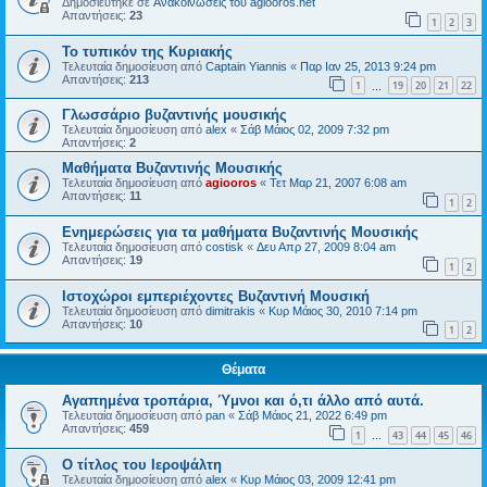
Δημοσιεύτηκε σε
Ανακοινώσεις του agiooros.net
Απαντήσεις:
23
1
2
3
Το τυπικόν της Κυριακής
Τελευταία δημοσίευση από
Captain Yiannis
«
Παρ Ιαν 25, 2013 9:24 pm
Απαντήσεις:
213
1
19
20
21
22
…
Γλωσσάριο βυζαντινής μουσικής
Τελευταία δημοσίευση από
alex
«
Σάβ Μάιος 02, 2009 7:32 pm
Απαντήσεις:
2
Μαθήματα Βυζαντινής Μουσικής
Τελευταία δημοσίευση από
agiooros
«
Τετ Μαρ 21, 2007 6:08 am
Απαντήσεις:
11
1
2
Ενημερώσεις για τα μαθήματα Βυζαντινής Μουσικής
Τελευταία δημοσίευση από
costisk
«
Δευ Απρ 27, 2009 8:04 am
Απαντήσεις:
19
1
2
Ιστοχώροι εμπεριέχοντες Βυζαντινή Μουσική
Τελευταία δημοσίευση από
dimitrakis
«
Κυρ Μάιος 30, 2010 7:14 pm
Απαντήσεις:
10
1
2
Θέματα
Αγαπημένα τροπάρια, Ύμνοι και ό,τι άλλο από αυτά.
Τελευταία δημοσίευση από
pan
«
Σάβ Μάιος 21, 2022 6:49 pm
Απαντήσεις:
459
1
43
44
45
46
…
O τίτλος του Ιεροψάλτη
Τελευταία δημοσίευση από
alex
«
Κυρ Μάιος 03, 2009 12:41 pm