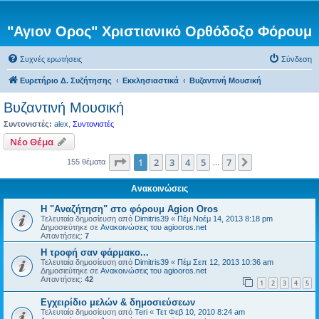
"Αγιον Ορος" Χριστιανικό Ορθόδοξο Φόρουμ
Συχνές ερωτήσεις
Σύνδεση
Ευρετήριο Δ. Συζήτησης
Εκκλησιαστικά
Βυζαντινή Μουσική
Βυζαντινή Μουσική
Συντονιστές:
alex
,
Συντονιστές
Νέο Θέμα
Σελίδα
1
από
7
1
2
3
4
5
7
Επόμενη
155 θέματα
…
Ανακοινώσεις
Η "Αναζήτηση" στο φόρουμ Agion Oros
Τελευταία δημοσίευση από
Dimitris39
«
Πέμ Νοέμ 14, 2013 8:18 pm
Δημοσιεύτηκε σε
Ανακοινώσεις του agiooros.net
Απαντήσεις:
7
H τροφή σαν φάρμακο...
Τελευταία δημοσίευση από
Dimitris39
«
Πέμ Σεπ 12, 2013 10:36 am
Δημοσιεύτηκε σε
Ανακοινώσεις του agiooros.net
Απαντήσεις:
42
1
2
3
4
5
Εγχειρίδιο μελών & δημοσιεύσεων
Τελευταία δημοσίευση από
Teri
«
Τετ Φεβ 10, 2010 8:24 am