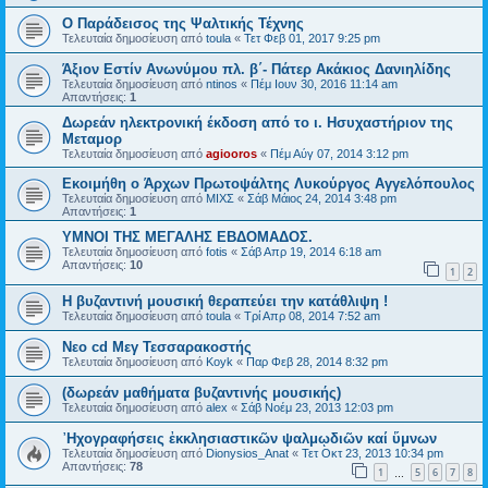
O Παράδεισος της Ψαλτικής Τέχνης
Τελευταία δημοσίευση από
toula
«
Τετ Φεβ 01, 2017 9:25 pm
Άξιον Εστίν Ανωνύμου πλ. β΄- Πάτερ Ακάκιος Δανιηλίδης
Τελευταία δημοσίευση από
ntinos
«
Πέμ Ιουν 30, 2016 11:14 am
Απαντήσεις:
1
Δωρεάν ηλεκτρονική έκδοση από το ι. Ησυχαστήριον της
Μεταμορ
Τελευταία δημοσίευση από
agiooros
«
Πέμ Αύγ 07, 2014 3:12 pm
Εκοιμήθη ο Άρχων Πρωτοψάλτης Λυκούργος Αγγελόπουλος
Τελευταία δημοσίευση από
ΜΙΧΣ
«
Σάβ Μάιος 24, 2014 3:48 pm
Απαντήσεις:
1
ΥΜΝΟΙ ΤΗΣ ΜΕΓΑΛΗΣ ΕΒΔΟΜΑΔΟΣ.
Τελευταία δημοσίευση από
fotis
«
Σάβ Απρ 19, 2014 6:18 am
Απαντήσεις:
10
1
2
Η βυζαντινή μουσική θεραπεύει την κατάθλιψη !
Τελευταία δημοσίευση από
toula
«
Τρί Απρ 08, 2014 7:52 am
Νεο cd Μεγ Τεσσαρακοστής
Τελευταία δημοσίευση από
Koyk
«
Παρ Φεβ 28, 2014 8:32 pm
(δωρεάν μαθήματα βυζαντινής μουσικής)
Τελευταία δημοσίευση από
alex
«
Σάβ Νοέμ 23, 2013 12:03 pm
᾿Ηχογραφήσεις ἐκκλησιαστικῶν ψαλμῳδιῶν καί ὕμνων
Τελευταία δημοσίευση από
Dionysios_Anat
«
Τετ Οκτ 23, 2013 10:34 pm
Απαντήσεις:
78
1
5
6
7
8
…