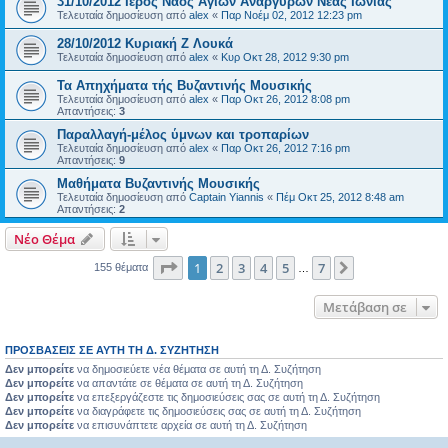
31/10/2012 Iερός Nαός Aγίων Αναργύρων Νέας Ιωνίας
Τελευταία δημοσίευση από
alex
«
Παρ Νοέμ 02, 2012 12:23 pm
28/10/2012 Κυριακή Z Λουκά
Τελευταία δημοσίευση από
alex
«
Κυρ Οκτ 28, 2012 9:30 pm
Τα Απηχήματα τής Βυζαντινής Μουσικής
Τελευταία δημοσίευση από
alex
«
Παρ Οκτ 26, 2012 8:08 pm
Απαντήσεις:
3
Παραλλαγή-μέλος ύμνων και τροπαρίων
Τελευταία δημοσίευση από
alex
«
Παρ Οκτ 26, 2012 7:16 pm
Απαντήσεις:
9
Μαθήματα Βυζαντινής Μουσικής
Τελευταία δημοσίευση από
Captain Yiannis
«
Πέμ Οκτ 25, 2012 8:48 am
Απαντήσεις:
2
Νέο Θέμα
Σελίδα
1
από
7
1
2
3
4
5
7
Επόμενη
155 θέματα
…
Μετάβαση σε
ΠΡΟΣΒΆΣΕΙΣ ΣΕ ΑΥΤΉ ΤΗ Δ. ΣΥΖΉΤΗΣΗ
Δεν μπορείτε
να δημοσιεύετε νέα θέματα σε αυτή τη Δ. Συζήτηση
Δεν μπορείτε
να απαντάτε σε θέματα σε αυτή τη Δ. Συζήτηση
Δεν μπορείτε
να επεξεργάζεστε τις δημοσιεύσεις σας σε αυτή τη Δ. Συζήτηση
Δεν μπορείτε
να διαγράφετε τις δημοσιεύσεις σας σε αυτή τη Δ. Συζήτηση
Δεν μπορείτε
να επισυνάπτετε αρχεία σε αυτή τη Δ. Συζήτηση