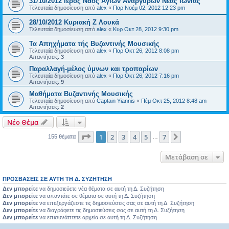
31/10/2012 Iερός Nαός Aγίων Αναργύρων Νέας Ιωνίας
Τελευταία δημοσίευση από
alex
«
Παρ Νοέμ 02, 2012 12:23 pm
28/10/2012 Κυριακή Z Λουκά
Τελευταία δημοσίευση από
alex
«
Κυρ Οκτ 28, 2012 9:30 pm
Τα Απηχήματα τής Βυζαντινής Μουσικής
Τελευταία δημοσίευση από
alex
«
Παρ Οκτ 26, 2012 8:08 pm
Απαντήσεις:
3
Παραλλαγή-μέλος ύμνων και τροπαρίων
Τελευταία δημοσίευση από
alex
«
Παρ Οκτ 26, 2012 7:16 pm
Απαντήσεις:
9
Μαθήματα Βυζαντινής Μουσικής
Τελευταία δημοσίευση από
Captain Yiannis
«
Πέμ Οκτ 25, 2012 8:48 am
Απαντήσεις:
2
Νέο Θέμα
Σελίδα
1
από
7
1
2
3
4
5
7
Επόμενη
155 θέματα
…
Μετάβαση σε
ΠΡΟΣΒΆΣΕΙΣ ΣΕ ΑΥΤΉ ΤΗ Δ. ΣΥΖΉΤΗΣΗ
Δεν μπορείτε
να δημοσιεύετε νέα θέματα σε αυτή τη Δ. Συζήτηση
Δεν μπορείτε
να απαντάτε σε θέματα σε αυτή τη Δ. Συζήτηση
Δεν μπορείτε
να επεξεργάζεστε τις δημοσιεύσεις σας σε αυτή τη Δ. Συζήτηση
Δεν μπορείτε
να διαγράφετε τις δημοσιεύσεις σας σε αυτή τη Δ. Συζήτηση
Δεν μπορείτε
να επισυνάπτετε αρχεία σε αυτή τη Δ. Συζήτηση