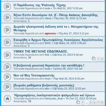
O Παράδεισος της Ψαλτικής Τέχνης
Τελευταία δημοσίευση από
toula
«
Τετ Φεβ 01, 2017 9:25 pm
Άξιον Εστίν Ανωνύμου πλ. β΄- Πάτερ Ακάκιος Δανιηλίδης
Τελευταία δημοσίευση από
ntinos
«
Πέμ Ιουν 30, 2016 11:14 am
Απαντήσεις:
1
Δωρεάν ηλεκτρονική έκδοση από το ι. Ησυχαστήριον της
Μεταμορ
Τελευταία δημοσίευση από
agiooros
«
Πέμ Αύγ 07, 2014 3:12 pm
Εκοιμήθη ο Άρχων Πρωτοψάλτης Λυκούργος Αγγελόπουλος
Τελευταία δημοσίευση από
ΜΙΧΣ
«
Σάβ Μάιος 24, 2014 3:48 pm
Απαντήσεις:
1
ΥΜΝΟΙ ΤΗΣ ΜΕΓΑΛΗΣ ΕΒΔΟΜΑΔΟΣ.
Τελευταία δημοσίευση από
fotis
«
Σάβ Απρ 19, 2014 6:18 am
Απαντήσεις:
10
1
2
Η βυζαντινή μουσική θεραπεύει την κατάθλιψη !
Τελευταία δημοσίευση από
toula
«
Τρί Απρ 08, 2014 7:52 am
Νεο cd Μεγ Τεσσαρακοστής
Τελευταία δημοσίευση από
Koyk
«
Παρ Φεβ 28, 2014 8:32 pm
(δωρεάν μαθήματα βυζαντινής μουσικής)
Τελευταία δημοσίευση από
alex
«
Σάβ Νοέμ 23, 2013 12:03 pm
᾿Ηχογραφήσεις ἐκκλησιαστικῶν ψαλμῳδιῶν καί ὕμνων
Τελευταία δημοσίευση από
Dionysios_Anat
«
Τετ Οκτ 23, 2013 10:34 pm
Απαντήσεις:
78
1
5
6
7
8
…