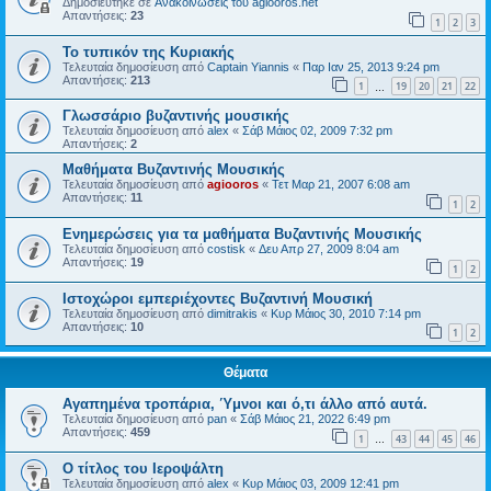
Δημοσιεύτηκε σε
Ανακοινώσεις του agiooros.net
Απαντήσεις:
23
1
2
3
Το τυπικόν της Κυριακής
Τελευταία δημοσίευση από
Captain Yiannis
«
Παρ Ιαν 25, 2013 9:24 pm
Απαντήσεις:
213
1
19
20
21
22
…
Γλωσσάριο βυζαντινής μουσικής
Τελευταία δημοσίευση από
alex
«
Σάβ Μάιος 02, 2009 7:32 pm
Απαντήσεις:
2
Μαθήματα Βυζαντινής Μουσικής
Τελευταία δημοσίευση από
agiooros
«
Τετ Μαρ 21, 2007 6:08 am
Απαντήσεις:
11
1
2
Ενημερώσεις για τα μαθήματα Βυζαντινής Μουσικής
Τελευταία δημοσίευση από
costisk
«
Δευ Απρ 27, 2009 8:04 am
Απαντήσεις:
19
1
2
Ιστοχώροι εμπεριέχοντες Βυζαντινή Μουσική
Τελευταία δημοσίευση από
dimitrakis
«
Κυρ Μάιος 30, 2010 7:14 pm
Απαντήσεις:
10
1
2
Θέματα
Αγαπημένα τροπάρια, Ύμνοι και ό,τι άλλο από αυτά.
Τελευταία δημοσίευση από
pan
«
Σάβ Μάιος 21, 2022 6:49 pm
Απαντήσεις:
459
1
43
44
45
46
…
O τίτλος του Ιεροψάλτη
Τελευταία δημοσίευση από
alex
«
Κυρ Μάιος 03, 2009 12:41 pm