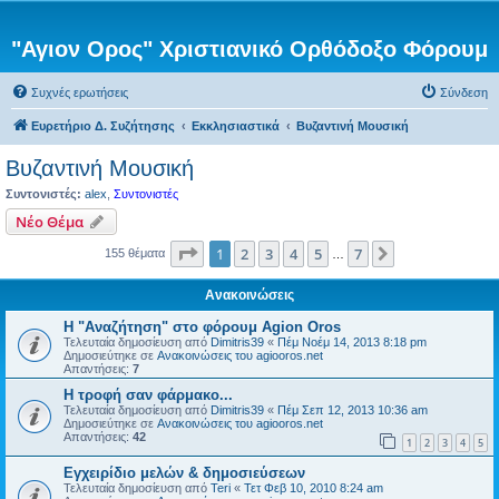
"Αγιον Ορος" Χριστιανικό Ορθόδοξο Φόρουμ
Συχνές ερωτήσεις
Σύνδεση
Ευρετήριο Δ. Συζήτησης
Εκκλησιαστικά
Βυζαντινή Μουσική
Βυζαντινή Μουσική
Συντονιστές:
alex
,
Συντονιστές
Νέο Θέμα
Σελίδα
1
από
7
1
2
3
4
5
7
Επόμενη
155 θέματα
…
Ανακοινώσεις
Η "Αναζήτηση" στο φόρουμ Agion Oros
Τελευταία δημοσίευση από
Dimitris39
«
Πέμ Νοέμ 14, 2013 8:18 pm
Δημοσιεύτηκε σε
Ανακοινώσεις του agiooros.net
Απαντήσεις:
7
H τροφή σαν φάρμακο...
Τελευταία δημοσίευση από
Dimitris39
«
Πέμ Σεπ 12, 2013 10:36 am
Δημοσιεύτηκε σε
Ανακοινώσεις του agiooros.net
Απαντήσεις:
42
1
2
3
4
5
Εγχειρίδιο μελών & δημοσιεύσεων
Τελευταία δημοσίευση από
Teri
«
Τετ Φεβ 10, 2010 8:24 am