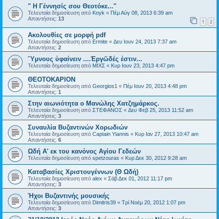
" Η Γέννησίς σου Θεοτόκε..."
Τελευταία δημοσίευση από
Koyk
«
Πέμ Αύγ 08, 2013 6:39 am
Απαντήσεις:
13
1
2
Ακολουθίες σε μορφή pdf
Τελευταία δημοσίευση από
Ermite
«
Δευ Ιουν 24, 2013 7:37 am
Απαντήσεις:
2
Ὕμνους ὑφαίνειν ....Ἐργῶδές ἐστιν...
Τελευταία δημοσίευση από
ΜΙΧΣ
«
Κυρ Ιουν 23, 2013 4:47 pm
ΘΕΟΤΟΚΑΡΙΟΝ
Τελευταία δημοσίευση από
Georgios1
«
Πέμ Ιουν 20, 2013 4:48 pm
Απαντήσεις:
1
Στην αιωνιότητα ο Μανώλης Χατζημάρκος.
Τελευταία δημοσίευση από
ΣΤΕΦΑΝΟΣ
«
Δευ Φεβ 25, 2013 11:52 am
Απαντήσεις:
3
Συναυλία Βυζαντινών Χορωδιών
Τελευταία δημοσίευση από
Captain Yiannis
«
Κυρ Ιαν 27, 2013 10:47 am
Απαντήσεις:
6
Ωδή Α' εκ του κανόνος Αγίου Γεδεών
Τελευταία δημοσίευση από
spetzouras
«
Κυρ Δεκ 30, 2012 9:28 am
Καταβασίες Χριστουγέννων (Θ Ωδή)
Τελευταία δημοσίευση από
alex
«
Σάβ Δεκ 01, 2012 11:17 pm
Απαντήσεις:
3
Ήχοι Βυζαντινής μουσικής
Τελευταία δημοσίευση από
Dimitris39
«
Τρί Νοέμ 20, 2012 1:07 pm
Απαντήσεις:
3