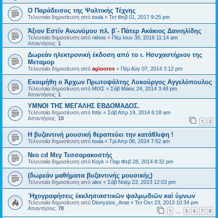
O Παράδεισος της Ψαλτικής Τέχνης
Τελευταία δημοσίευση από
toula
«
Τετ Φεβ 01, 2017 9:25 pm
Άξιον Εστίν Ανωνύμου πλ. β΄- Πάτερ Ακάκιος Δανιηλίδης
Τελευταία δημοσίευση από
ntinos
«
Πέμ Ιουν 30, 2016 11:14 am
Απαντήσεις:
1
Δωρεάν ηλεκτρονική έκδοση από το ι. Ησυχαστήριον της
Μεταμορ
Τελευταία δημοσίευση από
agiooros
«
Πέμ Αύγ 07, 2014 3:12 pm
Εκοιμήθη ο Άρχων Πρωτοψάλτης Λυκούργος Αγγελόπουλος
Τελευταία δημοσίευση από
ΜΙΧΣ
«
Σάβ Μάιος 24, 2014 3:48 pm
Απαντήσεις:
1
ΥΜΝΟΙ ΤΗΣ ΜΕΓΑΛΗΣ ΕΒΔΟΜΑΔΟΣ.
Τελευταία δημοσίευση από
fotis
«
Σάβ Απρ 19, 2014 6:18 am
Απαντήσεις:
10
1
2
Η βυζαντινή μουσική θεραπεύει την κατάθλιψη !
Τελευταία δημοσίευση από
toula
«
Τρί Απρ 08, 2014 7:52 am
Νεο cd Μεγ Τεσσαρακοστής
Τελευταία δημοσίευση από
Koyk
«
Παρ Φεβ 28, 2014 8:32 pm
(δωρεάν μαθήματα βυζαντινής μουσικής)
Τελευταία δημοσίευση από
alex
«
Σάβ Νοέμ 23, 2013 12:03 pm
᾿Ηχογραφήσεις ἐκκλησιαστικῶν ψαλμῳδιῶν καί ὕμνων
Τελευταία δημοσίευση από
Dionysios_Anat
«
Τετ Οκτ 23, 2013 10:34 pm
Απαντήσεις:
78
1
5
6
7
8
…