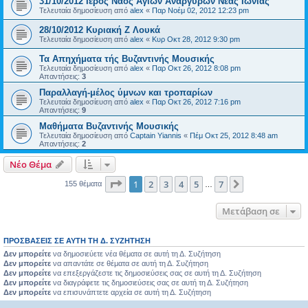
31/10/2012 Iερός Nαός Aγίων Αναργύρων Νέας Ιωνίας
Τελευταία δημοσίευση από
alex
«
Παρ Νοέμ 02, 2012 12:23 pm
28/10/2012 Κυριακή Z Λουκά
Τελευταία δημοσίευση από
alex
«
Κυρ Οκτ 28, 2012 9:30 pm
Τα Απηχήματα τής Βυζαντινής Μουσικής
Τελευταία δημοσίευση από
alex
«
Παρ Οκτ 26, 2012 8:08 pm
Απαντήσεις:
3
Παραλλαγή-μέλος ύμνων και τροπαρίων
Τελευταία δημοσίευση από
alex
«
Παρ Οκτ 26, 2012 7:16 pm
Απαντήσεις:
9
Μαθήματα Βυζαντινής Μουσικής
Τελευταία δημοσίευση από
Captain Yiannis
«
Πέμ Οκτ 25, 2012 8:48 am
Απαντήσεις:
2
Νέο Θέμα
Σελίδα
1
από
7
1
2
3
4
5
7
Επόμενη
155 θέματα
…
Μετάβαση σε
ΠΡΟΣΒΆΣΕΙΣ ΣΕ ΑΥΤΉ ΤΗ Δ. ΣΥΖΉΤΗΣΗ
Δεν μπορείτε
να δημοσιεύετε νέα θέματα σε αυτή τη Δ. Συζήτηση
Δεν μπορείτε
να απαντάτε σε θέματα σε αυτή τη Δ. Συζήτηση
Δεν μπορείτε
να επεξεργάζεστε τις δημοσιεύσεις σας σε αυτή τη Δ. Συζήτηση
Δεν μπορείτε
να διαγράφετε τις δημοσιεύσεις σας σε αυτή τη Δ. Συζήτηση
Δεν μπορείτε
να επισυνάπτετε αρχεία σε αυτή τη Δ. Συζήτηση