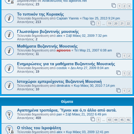
Δημοσιεύτηκε σε
Ανακοινώσεις του agiooros.net
Απαντήσεις:
23
1
2
3
Το τυπικόν της Κυριακής
Τελευταία δημοσίευση από
Captain Yiannis
«
Παρ Ιαν 25, 2013 9:24 pm
Απαντήσεις:
213
1
19
20
21
22
…
Γλωσσάριο βυζαντινής μουσικής
Τελευταία δημοσίευση από
alex
«
Σάβ Μάιος 02, 2009 7:32 pm
Απαντήσεις:
2
Μαθήματα Βυζαντινής Μουσικής
Τελευταία δημοσίευση από
agiooros
«
Τετ Μαρ 21, 2007 6:08 am
Απαντήσεις:
11
1
2
Ενημερώσεις για τα μαθήματα Βυζαντινής Μουσικής
Τελευταία δημοσίευση από
costisk
«
Δευ Απρ 27, 2009 8:04 am
Απαντήσεις:
19
1
2
Ιστοχώροι εμπεριέχοντες Βυζαντινή Μουσική
Τελευταία δημοσίευση από
dimitrakis
«
Κυρ Μάιος 30, 2010 7:14 pm
Απαντήσεις:
10
1
2
Θέματα
Αγαπημένα τροπάρια, Ύμνοι και ό,τι άλλο από αυτά.
Τελευταία δημοσίευση από
pan
«
Σάβ Μάιος 21, 2022 6:49 pm
Απαντήσεις:
459
1
43
44
45
46
…
O τίτλος του Ιεροψάλτη
Τελευταία δημοσίευση από
alex
«
Κυρ Μάιος 03, 2009 12:41 pm