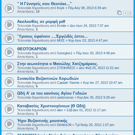
" Η Γέννησίς σου Θεοτόκε..."
Τελευταία δημοσίευση από
Koyk
«
Πέμ Αύγ 08, 2013 6:39 am
Απαντήσεις:
13
1
2
Ακολουθίες σε μορφή pdf
Τελευταία δημοσίευση από
Ermite
«
Δευ Ιουν 24, 2013 7:37 am
Απαντήσεις:
2
Ὕμνους ὑφαίνειν ....Ἐργῶδές ἐστιν...
Τελευταία δημοσίευση από
ΜΙΧΣ
«
Κυρ Ιουν 23, 2013 4:47 pm
ΘΕΟΤΟΚΑΡΙΟΝ
Τελευταία δημοσίευση από
Georgios1
«
Πέμ Ιουν 20, 2013 4:48 pm
Απαντήσεις:
1
Στην αιωνιότητα ο Μανώλης Χατζημάρκος.
Τελευταία δημοσίευση από
ΣΤΕΦΑΝΟΣ
«
Δευ Φεβ 25, 2013 11:52 am
Απαντήσεις:
3
Συναυλία Βυζαντινών Χορωδιών
Τελευταία δημοσίευση από
Captain Yiannis
«
Κυρ Ιαν 27, 2013 10:47 am
Απαντήσεις:
6
Ωδή Α' εκ του κανόνος Αγίου Γεδεών
Τελευταία δημοσίευση από
spetzouras
«
Κυρ Δεκ 30, 2012 9:28 am
Καταβασίες Χριστουγέννων (Θ Ωδή)
Τελευταία δημοσίευση από
alex
«
Σάβ Δεκ 01, 2012 11:17 pm
Απαντήσεις:
3
Ήχοι Βυζαντινής μουσικής
Τελευταία δημοσίευση από
Dimitris39
«
Τρί Νοέμ 20, 2012 1:07 pm
Απαντήσεις:
3