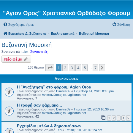
"Αγιον Ορος" Χριστιανικό Ορθόδοξο Φόρουμ
Συχνές ερωτήσεις
Σύνδεση
Ευρετήριο Δ. Συζήτησης
Εκκλησιαστικά
Βυζαντινή Μουσική
Βυζαντινή Μουσική
Συντονιστές:
alex
,
Συντονιστές
Νέο Θέμα
Σελίδα
1
από
7
1
2
3
4
5
7
Επόμενη
155 θέματα
…
Ανακοινώσεις
Η "Αναζήτηση" στο φόρουμ Agion Oros
Τελευταία δημοσίευση από
Dimitris39
«
Πέμ Νοέμ 14, 2013 8:18 pm
Δημοσιεύτηκε σε
Ανακοινώσεις του agiooros.net
Απαντήσεις:
7
H τροφή σαν φάρμακο...
Τελευταία δημοσίευση από
Dimitris39
«
Πέμ Σεπ 12, 2013 10:36 am
Δημοσιεύτηκε σε
Ανακοινώσεις του agiooros.net
Απαντήσεις:
42
1
2
3
4
5
Εγχειρίδιο μελών & δημοσιεύσεων
Τελευταία δημοσίευση από
Teri
«
Τετ Φεβ 10, 2010 8:24 am