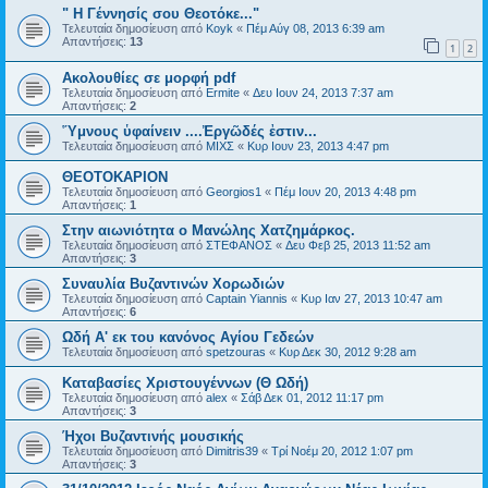
" Η Γέννησίς σου Θεοτόκε..."
Τελευταία δημοσίευση από
Koyk
«
Πέμ Αύγ 08, 2013 6:39 am
Απαντήσεις:
13
1
2
Ακολουθίες σε μορφή pdf
Τελευταία δημοσίευση από
Ermite
«
Δευ Ιουν 24, 2013 7:37 am
Απαντήσεις:
2
Ὕμνους ὑφαίνειν ....Ἐργῶδές ἐστιν...
Τελευταία δημοσίευση από
ΜΙΧΣ
«
Κυρ Ιουν 23, 2013 4:47 pm
ΘΕΟΤΟΚΑΡΙΟΝ
Τελευταία δημοσίευση από
Georgios1
«
Πέμ Ιουν 20, 2013 4:48 pm
Απαντήσεις:
1
Στην αιωνιότητα ο Μανώλης Χατζημάρκος.
Τελευταία δημοσίευση από
ΣΤΕΦΑΝΟΣ
«
Δευ Φεβ 25, 2013 11:52 am
Απαντήσεις:
3
Συναυλία Βυζαντινών Χορωδιών
Τελευταία δημοσίευση από
Captain Yiannis
«
Κυρ Ιαν 27, 2013 10:47 am
Απαντήσεις:
6
Ωδή Α' εκ του κανόνος Αγίου Γεδεών
Τελευταία δημοσίευση από
spetzouras
«
Κυρ Δεκ 30, 2012 9:28 am
Καταβασίες Χριστουγέννων (Θ Ωδή)
Τελευταία δημοσίευση από
alex
«
Σάβ Δεκ 01, 2012 11:17 pm
Απαντήσεις:
3
Ήχοι Βυζαντινής μουσικής
Τελευταία δημοσίευση από
Dimitris39
«
Τρί Νοέμ 20, 2012 1:07 pm
Απαντήσεις:
3