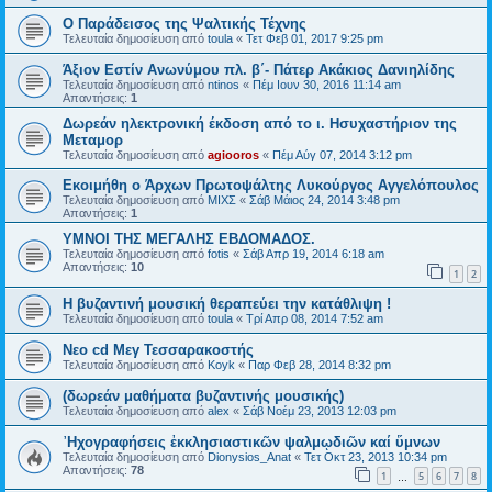
O Παράδεισος της Ψαλτικής Τέχνης
Τελευταία δημοσίευση από
toula
«
Τετ Φεβ 01, 2017 9:25 pm
Άξιον Εστίν Ανωνύμου πλ. β΄- Πάτερ Ακάκιος Δανιηλίδης
Τελευταία δημοσίευση από
ntinos
«
Πέμ Ιουν 30, 2016 11:14 am
Απαντήσεις:
1
Δωρεάν ηλεκτρονική έκδοση από το ι. Ησυχαστήριον της
Μεταμορ
Τελευταία δημοσίευση από
agiooros
«
Πέμ Αύγ 07, 2014 3:12 pm
Εκοιμήθη ο Άρχων Πρωτοψάλτης Λυκούργος Αγγελόπουλος
Τελευταία δημοσίευση από
ΜΙΧΣ
«
Σάβ Μάιος 24, 2014 3:48 pm
Απαντήσεις:
1
ΥΜΝΟΙ ΤΗΣ ΜΕΓΑΛΗΣ ΕΒΔΟΜΑΔΟΣ.
Τελευταία δημοσίευση από
fotis
«
Σάβ Απρ 19, 2014 6:18 am
Απαντήσεις:
10
1
2
Η βυζαντινή μουσική θεραπεύει την κατάθλιψη !
Τελευταία δημοσίευση από
toula
«
Τρί Απρ 08, 2014 7:52 am
Νεο cd Μεγ Τεσσαρακοστής
Τελευταία δημοσίευση από
Koyk
«
Παρ Φεβ 28, 2014 8:32 pm
(δωρεάν μαθήματα βυζαντινής μουσικής)
Τελευταία δημοσίευση από
alex
«
Σάβ Νοέμ 23, 2013 12:03 pm
᾿Ηχογραφήσεις ἐκκλησιαστικῶν ψαλμῳδιῶν καί ὕμνων
Τελευταία δημοσίευση από
Dionysios_Anat
«
Τετ Οκτ 23, 2013 10:34 pm
Απαντήσεις:
78
1
5
6
7
8
…