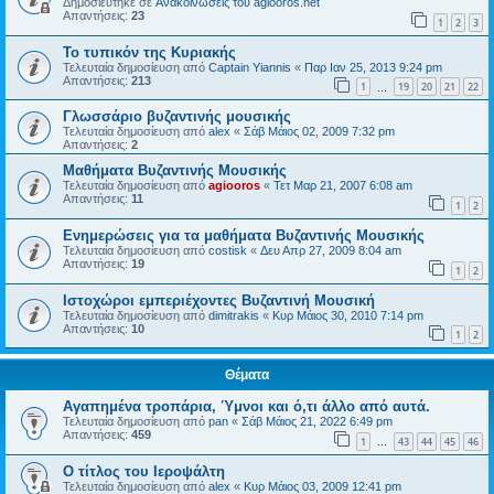
Δημοσιεύτηκε σε
Ανακοινώσεις του agiooros.net
Απαντήσεις:
23
1
2
3
Το τυπικόν της Κυριακής
Τελευταία δημοσίευση από
Captain Yiannis
«
Παρ Ιαν 25, 2013 9:24 pm
Απαντήσεις:
213
1
19
20
21
22
…
Γλωσσάριο βυζαντινής μουσικής
Τελευταία δημοσίευση από
alex
«
Σάβ Μάιος 02, 2009 7:32 pm
Απαντήσεις:
2
Μαθήματα Βυζαντινής Μουσικής
Τελευταία δημοσίευση από
agiooros
«
Τετ Μαρ 21, 2007 6:08 am
Απαντήσεις:
11
1
2
Ενημερώσεις για τα μαθήματα Βυζαντινής Μουσικής
Τελευταία δημοσίευση από
costisk
«
Δευ Απρ 27, 2009 8:04 am
Απαντήσεις:
19
1
2
Ιστοχώροι εμπεριέχοντες Βυζαντινή Μουσική
Τελευταία δημοσίευση από
dimitrakis
«
Κυρ Μάιος 30, 2010 7:14 pm
Απαντήσεις:
10
1
2
Θέματα
Αγαπημένα τροπάρια, Ύμνοι και ό,τι άλλο από αυτά.
Τελευταία δημοσίευση από
pan
«
Σάβ Μάιος 21, 2022 6:49 pm
Απαντήσεις:
459
1
43
44
45
46
…
O τίτλος του Ιεροψάλτη
Τελευταία δημοσίευση από
alex
«
Κυρ Μάιος 03, 2009 12:41 pm