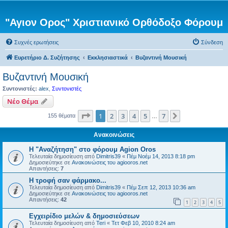
"Αγιον Ορος" Χριστιανικό Ορθόδοξο Φόρουμ
Συχνές ερωτήσεις
Σύνδεση
Ευρετήριο Δ. Συζήτησης
Εκκλησιαστικά
Βυζαντινή Μουσική
Βυζαντινή Μουσική
Συντονιστές:
alex
,
Συντονιστές
Νέο Θέμα
Σελίδα
1
από
7
1
2
3
4
5
7
Επόμενη
155 θέματα
…
Ανακοινώσεις
Η "Αναζήτηση" στο φόρουμ Agion Oros
Τελευταία δημοσίευση από
Dimitris39
«
Πέμ Νοέμ 14, 2013 8:18 pm
Δημοσιεύτηκε σε
Ανακοινώσεις του agiooros.net
Απαντήσεις:
7
H τροφή σαν φάρμακο...
Τελευταία δημοσίευση από
Dimitris39
«
Πέμ Σεπ 12, 2013 10:36 am
Δημοσιεύτηκε σε
Ανακοινώσεις του agiooros.net
Απαντήσεις:
42
1
2
3
4
5
Εγχειρίδιο μελών & δημοσιεύσεων
Τελευταία δημοσίευση από
Teri
«
Τετ Φεβ 10, 2010 8:24 am