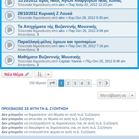
31/10/2012 Iερός Nαός Aγίων Αναργύρων Νέας Ιωνίας
Τελευταία δημοσίευση από
alex
«
Παρ Νοέμ 02, 2012 12:23 pm
28/10/2012 Κυριακή Z Λουκά
Τελευταία δημοσίευση από
alex
«
Κυρ Οκτ 28, 2012 9:30 pm
Τα Απηχήματα τής Βυζαντινής Μουσικής
Τελευταία δημοσίευση από
alex
«
Παρ Οκτ 26, 2012 8:08 pm
Απαντήσεις:
3
Παραλλαγή-μέλος ύμνων και τροπαρίων
Τελευταία δημοσίευση από
alex
«
Παρ Οκτ 26, 2012 7:16 pm
Απαντήσεις:
9
Μαθήματα Βυζαντινής Μουσικής
Τελευταία δημοσίευση από
Captain Yiannis
«
Πέμ Οκτ 25, 2012 8:48 am
Απαντήσεις:
2
Νέο Θέμα
Σελίδα
1
από
7
1
2
3
4
5
7
Επόμενη
155 θέματα
…
Μετάβαση σε
ΠΡΟΣΒΆΣΕΙΣ ΣΕ ΑΥΤΉ ΤΗ Δ. ΣΥΖΉΤΗΣΗ
Δεν μπορείτε
να δημοσιεύετε νέα θέματα σε αυτή τη Δ. Συζήτηση
Δεν μπορείτε
να απαντάτε σε θέματα σε αυτή τη Δ. Συζήτηση
Δεν μπορείτε
να επεξεργάζεστε τις δημοσιεύσεις σας σε αυτή τη Δ. Συζήτηση
Δεν μπορείτε
να διαγράφετε τις δημοσιεύσεις σας σε αυτή τη Δ. Συζήτηση
Δεν μπορείτε
να επισυνάπτετε αρχεία σε αυτή τη Δ. Συζήτηση