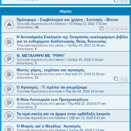
1
2
Θέματα
Πρόσφορο - Συμβολισμοί και χρήση - Συνταγές - Βίντεο
Τελευταία δημοσίευση από
Domna
«
Τετ Νοέμ 23, 2022 7:33 am
Απαντήσεις:
48
1
2
3
4
5
Η Αυτοκέφαλη Eκκλησία της Ουκρανίας κυκλοφόρησε βιβλίο
για το ενδεχόμενο διαδικτυακής Θείας Κοινωνίας
Τελευταία δημοσίευση από
nickts
«
Τρί Αύγ 24, 2021 12:48 pm
Απαντήσεις:
4
Θ. ΜΕΤΑΛΗΨΗ ΜΕ "ΡΙΨΗ"
Τελευταία δημοσίευση από
ntinos
«
Τρί Αύγ 25, 2020 2:16 pm
Απαντήσεις:
3
Μικτός γάμος, ευχέλαιο και αγιασμός
Τελευταία δημοσίευση από
srev
«
Κυρ Ιούλ 07, 2019 11:55 pm
Απαντήσεις:
12
1
2
Ο Αγιασμός : Τι πρέπει να γνωρίζουμε
Τελευταία δημοσίευση από
toula
«
Παρ Ιαν 04, 2019 10:14 am
Η Θεία Λειτουργία των Προηγιασμένων
Τελευταία δημοσίευση από
aposal
«
Πέμ Φεβ 22, 2018 6:57 am
Απαντήσεις:
2
Τα ιερά σκεύη και τα άμφια στην ορθόδοξη λατρεία
Τελευταία δημοσίευση από
Domna
«
Σάβ Ιαν 13, 2018 8:43 am
Ο Μικρός καί ὁ Μεγάλος ῾Αγιασμός
Τελευταία δημοσίευση από
Domna
«
Τρί Ιαν 09, 2018 2:13 pm