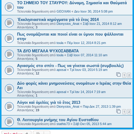
ΤΟ ΣΗΜΕΙΟ TOY ΣΤΑΥΡΟΥ: Δύναμη, Σημασία και Θαύματά
του
Τελευταία δημοσίευση από
GEOXAN
«
Δευ Ιουν 30, 2014 5:08 pm
᾿Εκκλησιαστικὰ κηρύγματα γιὰ τὸ ἔτος 2014
Τελευταία δημοσίευση από
Dionysios_Anat
«
Σάβ Ιουν 21, 2014 8:12 am
Απαντήσεις:
3
Πως ονομάζονται και ποιοί είναι οι ύμνοι που ψάλλονται
στην
Τελευταία δημοσίευση από
toula
«
Πέμ Ιουν 12, 2014 8:21 pm
ΤΑ ΔΥΟ ΜΕΓΑΛΑ ΨΥΧΟΣΑΒΒΑΤΑ
Τελευταία δημοσίευση από
toula
«
Σάβ Ιουν 07, 2014 11:10 am
Απαντήσεις:
5
Αγιασμός στο σπίτι - Πως να γίνεται σωστά (συμβουλές)
Τελευταία δημοσίευση από
aposal
«
Τρί Ιουν 03, 2014 5:19 am
Απαντήσεις:
12
1
2
Δύο φορές κάνει μνημονεύσεις ονομάτων ο Ιερέας στην Θεία
Λει
Τελευταία δημοσίευση από
aposal
«
Τρί Ιαν 14, 2014 7:19 am
Απαντήσεις:
1
Λόγοι καὶ ὁμιλίες γιὰ τὸ ἔτος 2013
Τελευταία δημοσίευση από
Dionysios_Anat
«
Παρ Δεκ 27, 2013 1:39 pm
Απαντήσεις:
19
1
2
Θ. Λειτουργία μνήμης του Αγίου Ευσταθίου
Τελευταία δημοσίευση από
stathis73
«
Σάβ Οκτ 05, 2013 5:44 am