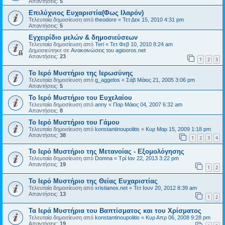
Απαντήσεις:
5
Επιλύχνιος Ευχαριστία(Φως Ιλαρόν)
Τελευταία δημοσίευση από
theodore
«
Τετ Δεκ 15, 2010 4:31 pm
Απαντήσεις:
5
Εγχειρίδιο μελών & δημοσιεύσεων
Τελευταία δημοσίευση από
Teri
«
Τετ Φεβ 10, 2010 8:24 am
Δημοσιεύτηκε σε
Ανακοινώσεις του agiooros.net
Απαντήσεις:
23
1
2
3
Το Ιερό Μυστήριο της Ιερωσύνης
Τελευταία δημοσίευση από
g_aggelos
«
Σάβ Μάιος 21, 2005 3:06 pm
Απαντήσεις:
5
Το Ιερό Μυστήριο του Ευχελαίου
Τελευταία δημοσίευση από
anny
«
Παρ Μάιος 04, 2007 6:32 am
Απαντήσεις:
8
Το Ιερό Μυστήριο του Γάμου
Τελευταία δημοσίευση από
konstantinoupolitis
«
Κυρ Μαρ 15, 2009 1:18 pm
Απαντήσεις:
38
1
2
3
4
Το Ιερό Μυστήριο της Μετανοίας - Εξομολόγησης
Τελευταία δημοσίευση από
Domna
«
Τρί Ιαν 22, 2013 3:22 pm
Απαντήσεις:
19
1
2
Το Ιερό Μυστήριο της Θείας Ευχαριστίας
Τελευταία δημοσίευση από
xristianos.net
«
Τετ Ιουν 20, 2012 8:39 am
Απαντήσεις:
13
1
2
Τα Ιερά Μυστήρια του Βαπτίσματος και του Χρίσματος
Τελευταία δημοσίευση από
konstantinoupolitis
«
Κυρ Απρ 06, 2008 9:28 pm
Απαντήσεις:
19