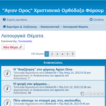
"Αγιον Ορος" Χριστιανικό Ορθόδοξο Φόρουμ
Συχνές ερωτήσεις
Σύνδεση
Ευρετήριο Δ. Συζήτησης
Εκκλησιαστικά
Λειτουργικά Θέματα.
Λειτουργικά Θέματα.
Συντονιστής:
Συντονιστές
Νέο Θέμα
1
2
3
4
5
Επόμενη
105 θέματα
Ανακοινώσεις
Η "Αναζήτηση" στο φόρουμ Agion Oros
Τελευταία δημοσίευση από
Dimitris39
«
Πέμ Νοέμ 14, 2013 8:18 pm
Δημοσιεύτηκε σε
Ανακοινώσεις του agiooros.net
Απαντήσεις:
7
H τροφή σαν φάρμακο...
Τελευταία δημοσίευση από
Dimitris39
«
Πέμ Σεπ 12, 2013 10:36 am
Δημοσιεύτηκε σε
Ανακοινώσεις του agiooros.net
Απαντήσεις:
42
1
2
3
4
5
Πότε κάνουμε το σταυρό μας στις ακολουθίες
Τελευταία δημοσίευση από
Dimitris39
«
Πέμ Φεβ 28, 2013 8:46 am