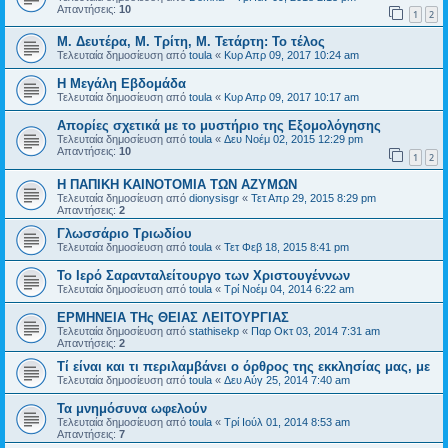
Απαντήσεις:
10
1
2
Μ. Δευτέρα, Μ. Τρίτη, Μ. Τετάρτη: Το τέλος
Τελευταία δημοσίευση από
toula
«
Κυρ Απρ 09, 2017 10:24 am
Η Μεγάλη Εβδομάδα
Τελευταία δημοσίευση από
toula
«
Κυρ Απρ 09, 2017 10:17 am
Απορίες σχετικά με το μυστήριο της Εξομολόγησης
Τελευταία δημοσίευση από
toula
«
Δευ Νοέμ 02, 2015 12:29 pm
Απαντήσεις:
10
1
2
Η ΠΑΠΙΚΗ ΚΑΙΝΟΤΟΜΙΑ ΤΩΝ ΑΖΥΜΩΝ
Τελευταία δημοσίευση από
dionysisgr
«
Τετ Απρ 29, 2015 8:29 pm
Απαντήσεις:
2
Γλωσσάριο Τριωδίου
Τελευταία δημοσίευση από
toula
«
Τετ Φεβ 18, 2015 8:41 pm
Το Ιερό Σαρανταλείτουργο των Χριστουγέννων
Τελευταία δημοσίευση από
toula
«
Τρί Νοέμ 04, 2014 6:22 am
ΕΡΜΗΝΕΙΑ ΤΗς ΘΕΙΑΣ ΛΕΙΤΟΥΡΓΙΑΣ
Τελευταία δημοσίευση από
stathisekp
«
Παρ Οκτ 03, 2014 7:31 am
Απαντήσεις:
2
Τί είναι και τι περιλαμβάνει ο όρθρος της εκκλησίας μας, με
Τελευταία δημοσίευση από
toula
«
Δευ Αύγ 25, 2014 7:40 am
Τα μνημόσυνα ωφελούν
Τελευταία δημοσίευση από
toula
«
Τρί Ιούλ 01, 2014 8:53 am
Απαντήσεις:
7