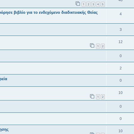
48
1
2
3
4
5
ρησε βιβλίο για το ενδεχόμενο διαδικτυακής Θείας
4
3
12
1
2
0
2
ρεία
0
10
1
2
0
0
γησης
10