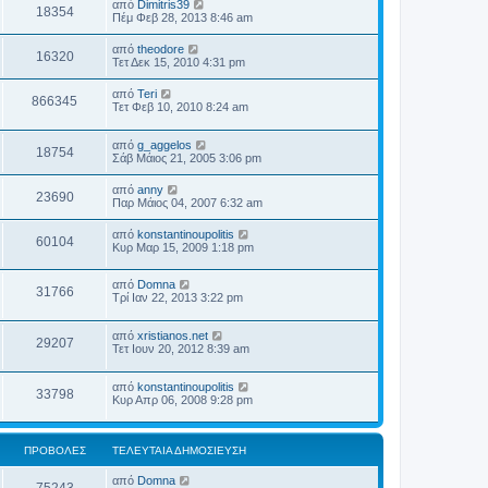
από
Dimitris39
18354
Πέμ Φεβ 28, 2013 8:46 am
από
theodore
16320
Τετ Δεκ 15, 2010 4:31 pm
από
Teri
866345
Τετ Φεβ 10, 2010 8:24 am
από
g_aggelos
18754
Σάβ Μάιος 21, 2005 3:06 pm
από
anny
23690
Παρ Μάιος 04, 2007 6:32 am
από
konstantinoupolitis
60104
Κυρ Μαρ 15, 2009 1:18 pm
από
Domna
31766
Τρί Ιαν 22, 2013 3:22 pm
από
xristianos.net
29207
Τετ Ιουν 20, 2012 8:39 am
από
konstantinoupolitis
33798
Κυρ Απρ 06, 2008 9:28 pm
ΠΡΟΒΟΛΈΣ
ΤΕΛΕΥΤΑΊΑ ΔΗΜΟΣΊΕΥΣΗ
από
Domna