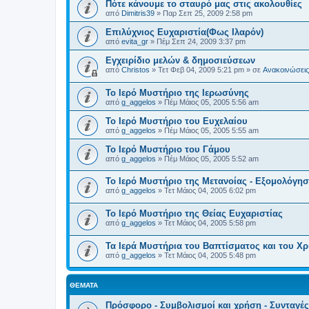
Πότε κάνουμε το σταυρό μας στις ακολουθίες
από
Dimitris39
»
Παρ Σεπ 25, 2009 2:58 pm
Επιλύχνιος Ευχαριστία(Φως Ιλαρόν)
από
evita_gr
»
Πέμ Σεπ 24, 2009 3:37 pm
Εγχειρίδιο μελών & δημοσιεύσεων
από
Christos
»
Τετ Φεβ 04, 2009 5:21 pm
» σε
Ανακοινώσεις 
Το Ιερό Μυστήριο της Ιερωσύνης
από
g_aggelos
»
Πέμ Μάιος 05, 2005 5:56 am
Το Ιερό Μυστήριο του Ευχελαίου
από
g_aggelos
»
Πέμ Μάιος 05, 2005 5:55 am
Το Ιερό Μυστήριο του Γάμου
από
g_aggelos
»
Πέμ Μάιος 05, 2005 5:52 am
Το Ιερό Μυστήριο της Μετανοίας - Εξομολόγη
από
g_aggelos
»
Τετ Μάιος 04, 2005 6:02 pm
Το Ιερό Μυστήριο της Θείας Ευχαριστίας
από
g_aggelos
»
Τετ Μάιος 04, 2005 5:58 pm
Τα Ιερά Μυστήρια του Βαπτίσματος και του Χ
από
g_aggelos
»
Τετ Μάιος 04, 2005 5:48 pm
ΘΈΜΑΤΑ
Πρόσφορο - Συμβολισμοί και χρήση - Συνταγές 