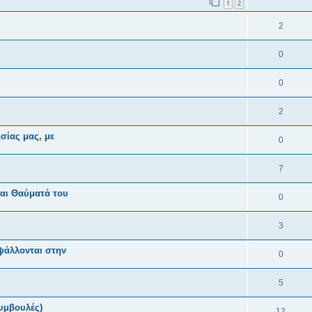
1
2
2
0
0
2
ησίας μας, με
0
7
αι Θαύματά του
0
3
 ψάλλονται στην
0
5
συμβουλές)
12