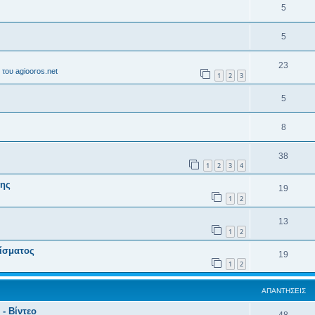
5
5
23
του agiooros.net
1
2
3
5
8
38
1
2
3
4
σης
19
1
2
13
1
2
ρίσματος
19
1
2
ΑΠΑΝΤΉΣΕΙΣ
- Βίντεο