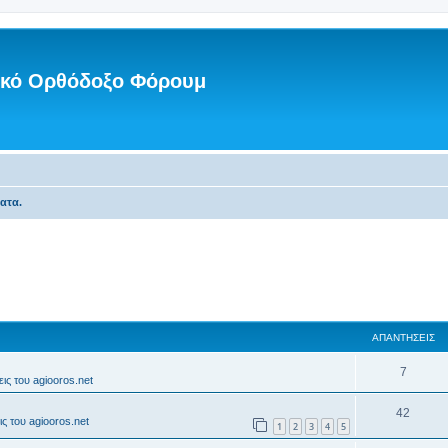
νικό Ορθόδοξο Φόρουμ
ατα.
ΑΠΑΝΤΉΣΕΙΣ
7
ις του agiooros.net
42
ς του agiooros.net
1
2
3
4
5