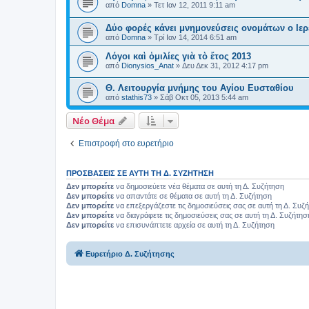
από
Domna
»
Τετ Ιαν 12, 2011 9:11 am
Δύο φορές κάνει μνημονεύσεις ονομάτων ο Ιερ
από
Domna
»
Τρί Ιαν 14, 2014 6:51 am
Λόγοι καὶ ὁμιλίες γιὰ τὸ ἔτος 2013
από
Dionysios_Anat
»
Δευ Δεκ 31, 2012 4:17 pm
Θ. Λειτουργία μνήμης του Αγίου Ευσταθίου
από
stathis73
»
Σάβ Οκτ 05, 2013 5:44 am
Νέο Θέμα
Επιστροφή στο ευρετήριο
ΠΡΟΣΒΆΣΕΙΣ ΣΕ ΑΥΤΉ ΤΗ Δ. ΣΥΖΉΤΗΣΗ
Δεν μπορείτε
να δημοσιεύετε νέα θέματα σε αυτή τη Δ. Συζήτηση
Δεν μπορείτε
να απαντάτε σε θέματα σε αυτή τη Δ. Συζήτηση
Δεν μπορείτε
να επεξεργάζεστε τις δημοσιεύσεις σας σε αυτή τη Δ. Συζ
Δεν μπορείτε
να διαγράφετε τις δημοσιεύσεις σας σε αυτή τη Δ. Συζήτησ
Δεν μπορείτε
να επισυνάπτετε αρχεία σε αυτή τη Δ. Συζήτηση
Ευρετήριο Δ. Συζήτησης