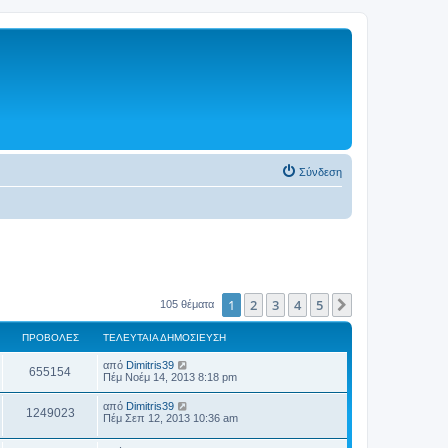
Σύνδεση
1
2
3
4
5
Επόμενη
105 θέματα
ΠΡΟΒΟΛΈΣ
ΤΕΛΕΥΤΑΊΑ ΔΗΜΟΣΊΕΥΣΗ
από
Dimitris39
655154
Πέμ Νοέμ 14, 2013 8:18 pm
από
Dimitris39
1249023
Πέμ Σεπ 12, 2013 10:36 am