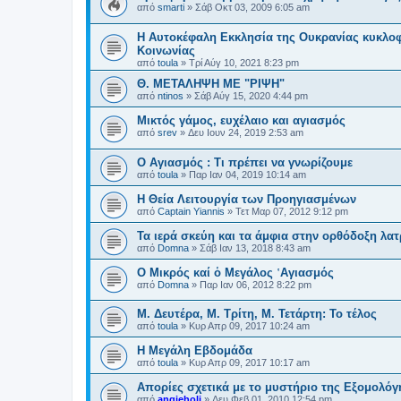
από
smarti
»
Σάβ Οκτ 03, 2009 6:05 am
Η Αυτοκέφαλη Eκκλησία της Ουκρανίας κυκλοφό
Κοινωνίας
από
toula
»
Τρί Αύγ 10, 2021 8:23 pm
Θ. ΜΕΤΑΛΗΨΗ ΜΕ "ΡΙΨΗ"
από
ntinos
»
Σάβ Αύγ 15, 2020 4:44 pm
Μικτός γάμος, ευχέλαιο και αγιασμός
από
srev
»
Δευ Ιουν 24, 2019 2:53 am
Ο Αγιασμός : Τι πρέπει να γνωρίζουμε
από
toula
»
Παρ Ιαν 04, 2019 10:14 am
Η Θεία Λειτουργία των Προηγιασμένων
από
Captain Yiannis
»
Τετ Μαρ 07, 2012 9:12 pm
Τα ιερά σκεύη και τα άμφια στην ορθόδοξη λατ
από
Domna
»
Σάβ Ιαν 13, 2018 8:43 am
Ο Μικρός καί ὁ Μεγάλος ῾Αγιασμός
από
Domna
»
Παρ Ιαν 06, 2012 8:22 pm
Μ. Δευτέρα, Μ. Τρίτη, Μ. Τετάρτη: Το τέλος
από
toula
»
Κυρ Απρ 09, 2017 10:24 am
Η Μεγάλη Εβδομάδα
από
toula
»
Κυρ Απρ 09, 2017 10:17 am
Απορίες σχετικά με το μυστήριο της Εξομολό
από
angieholi
»
Δευ Φεβ 01, 2010 12:54 pm