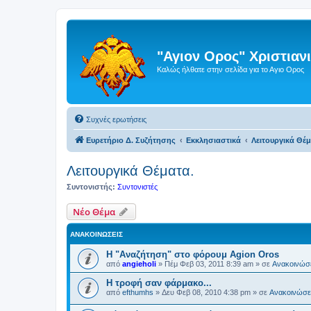
"Αγιον Ορος" Χριστια
Καλώς ήλθατε στην σελίδα για το Αγιο Ορος
Συχνές ερωτήσεις
Ευρετήριο Δ. Συζήτησης
Εκκλησιαστικά
Λειτουργικά Θέμ
Λειτουργικά Θέματα.
Συντονιστής:
Συντονιστές
Νέο Θέμα
ΑΝΑΚΟΙΝΏΣΕΙΣ
Η "Αναζήτηση" στο φόρουμ Agion Oros
από
angieholi
»
Πέμ Φεβ 03, 2011 8:39 am
» σε
Ανακοινώσε
H τροφή σαν φάρμακο...
από
efthumhs
»
Δευ Φεβ 08, 2010 4:38 pm
» σε
Ανακοινώσει