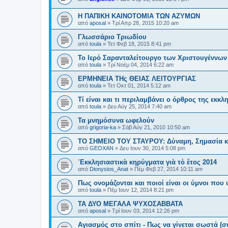
Η ΠΑΠΙΚΗ ΚΑΙΝΟΤΟΜΙΑ ΤΩΝ ΑΖΥΜΩΝ
από
aposal
»
Τρί Απρ 28, 2015 10:20 am
Γλωσσάριο Τριωδίου
από
toula
»
Τετ Φεβ 18, 2015 8:41 pm
Το Ιερό Σαρανταλείτουργο των Χριστουγέννων
από
toula
»
Τρί Νοέμ 04, 2014 6:22 am
ΕΡΜΗΝΕΙΑ ΤΗς ΘΕΙΑΣ ΛΕΙΤΟΥΡΓΙΑΣ
από
toula
»
Τετ Οκτ 01, 2014 5:12 am
Τί είναι και τι περιλαμβάνει ο όρθρος της εκκλ
από
toula
»
Δευ Αύγ 25, 2014 7:40 am
Τα μνημόσυνα ωφελούν
από
grigoria-ka
»
Σάβ Αύγ 21, 2010 10:50 am
ΤΟ ΣΗΜΕΙΟ TOY ΣΤΑΥΡΟΥ: Δύναμη, Σημασία κ
από
GEOXAN
»
Δευ Ιουν 30, 2014 5:08 pm
᾿Εκκλησιαστικὰ κηρύγματα γιὰ τὸ ἔτος 2014
από
Dionysios_Anat
»
Πέμ Φεβ 27, 2014 10:11 am
Πως ονομάζονται και ποιοί είναι οι ύμνοι που
από
toula
»
Πέμ Ιουν 12, 2014 8:21 pm
ΤΑ ΔΥΟ ΜΕΓΑΛΑ ΨΥΧΟΣΑΒΒΑΤΑ
από
aposal
»
Τρί Ιουν 03, 2014 12:26 pm
Αγιασμός στο σπίτι - Πως να γίνεται σωστά (