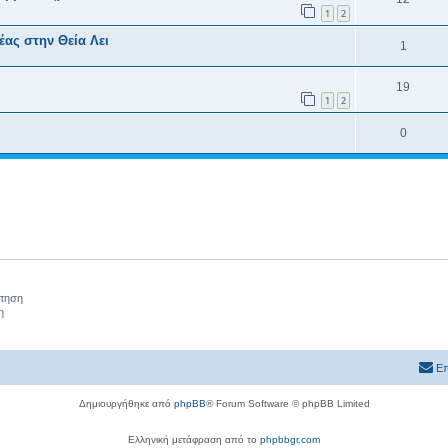
1
2
έας στην Θεία Λει
1
19
1
2
0
ήτηση
η
Επ
Δημιουργήθηκε από
phpBB
® Forum Software © phpBB Limited
Ελληνική μετάφραση από το
phpbbgr.com