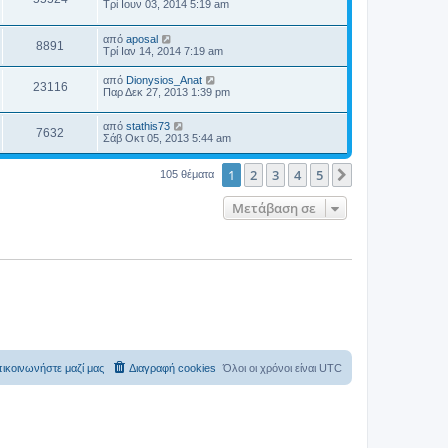
Τρί Ιουν 03, 2014 5:19 am
από
aposal
8891
Τρί Ιαν 14, 2014 7:19 am
από
Dionysios_Anat
23116
Παρ Δεκ 27, 2013 1:39 pm
από
stathis73
7632
Σάβ Οκτ 05, 2013 5:44 am
1
2
3
4
5
Επόμενη
105 θέματα
Μετάβαση σε
ικοινωνήστε μαζί μας
Διαγραφή cookies
Όλοι οι χρόνοι είναι
UTC