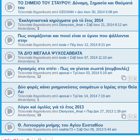
ΤΟ ΣΗΜΕΙΟ TOY ΣΤΑΥΡΟΥ: Δύναμη, Σημασία και Θαύματά
του
Τελευταία δημοσίευση από
GEOXAN
«
Δευ Ιουν 30, 2014 5:08 pm
᾿Εκκλησιαστικὰ κηρύγματα γιὰ τὸ ἔτος 2014
Τελευταία δημοσίευση από
Dionysios_Anat
«
Σάβ Ιουν 21, 2014 8:12 am
Απαντήσεις:
3
Πως ονομάζονται και ποιοί είναι οι ύμνοι που ψάλλονται
στην
Τελευταία δημοσίευση από
toula
«
Πέμ Ιουν 12, 2014 8:21 pm
ΤΑ ΔΥΟ ΜΕΓΑΛΑ ΨΥΧΟΣΑΒΒΑΤΑ
Τελευταία δημοσίευση από
toula
«
Σάβ Ιουν 07, 2014 11:10 am
Απαντήσεις:
5
Αγιασμός στο σπίτι - Πως να γίνεται σωστά (συμβουλές)
Τελευταία δημοσίευση από
aposal
«
Τρί Ιουν 03, 2014 5:19 am
Απαντήσεις:
12
1
2
Δύο φορές κάνει μνημονεύσεις ονομάτων ο Ιερέας στην Θεία
Λει
Τελευταία δημοσίευση από
aposal
«
Τρί Ιαν 14, 2014 7:19 am
Απαντήσεις:
1
Λόγοι καὶ ὁμιλίες γιὰ τὸ ἔτος 2013
Τελευταία δημοσίευση από
Dionysios_Anat
«
Παρ Δεκ 27, 2013 1:39 pm
Απαντήσεις:
19
1
2
Θ. Λειτουργία μνήμης του Αγίου Ευσταθίου
Τελευταία δημοσίευση από
stathis73
«
Σάβ Οκτ 05, 2013 5:44 am