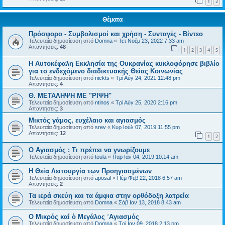
1
2
Θέματα
Πρόσφορο - Συμβολισμοί και χρήση - Συνταγές - Βίντεο
Τελευταία δημοσίευση από
Domna
«
Τετ Νοέμ 23, 2022 7:33 am
Απαντήσεις:
48
1
2
3
4
5
Η Αυτοκέφαλη Eκκλησία της Ουκρανίας κυκλοφόρησε βιβλίο
για το ενδεχόμενο διαδικτυακής Θείας Κοινωνίας
Τελευταία δημοσίευση από
nickts
«
Τρί Αύγ 24, 2021 12:48 pm
Απαντήσεις:
4
Θ. ΜΕΤΑΛΗΨΗ ΜΕ "ΡΙΨΗ"
Τελευταία δημοσίευση από
ntinos
«
Τρί Αύγ 25, 2020 2:16 pm
Απαντήσεις:
3
Μικτός γάμος, ευχέλαιο και αγιασμός
Τελευταία δημοσίευση από
srev
«
Κυρ Ιούλ 07, 2019 11:55 pm
Απαντήσεις:
12
1
2
Ο Αγιασμός : Τι πρέπει να γνωρίζουμε
Τελευταία δημοσίευση από
toula
«
Παρ Ιαν 04, 2019 10:14 am
Η Θεία Λειτουργία των Προηγιασμένων
Τελευταία δημοσίευση από
aposal
«
Πέμ Φεβ 22, 2018 6:57 am
Απαντήσεις:
2
Τα ιερά σκεύη και τα άμφια στην ορθόδοξη λατρεία
Τελευταία δημοσίευση από
Domna
«
Σάβ Ιαν 13, 2018 8:43 am
Ο Μικρός καί ὁ Μεγάλος ῾Αγιασμός
Τελευταία δημοσίευση από
Domna
«
Τρί Ιαν 09, 2018 2:13 pm