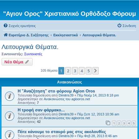
"Αγιον Ορος" Χριστιανικό Ορθόδοξο Φόρουμ
Συχνές ερωτήσεις
Σύνδεση
Ευρετήριο Δ. Συζήτησης
Εκκλησιαστικά
Λειτουργικά Θέματα.
Λειτουργικά Θέματα.
Συντονιστής:
Συντονιστές
Νέο Θέμα
1
2
3
4
5
Επόμενη
105 θέματα
Ανακοινώσεις
Η "Αναζήτηση" στο φόρουμ Agion Oros
Τελευταία δημοσίευση από
Dimitris39
«
Πέμ Νοέμ 14, 2013 8:18 pm
Δημοσιεύτηκε σε
Ανακοινώσεις του agiooros.net
Απαντήσεις:
7
H τροφή σαν φάρμακο...
Τελευταία δημοσίευση από
Dimitris39
«
Πέμ Σεπ 12, 2013 10:36 am
Δημοσιεύτηκε σε
Ανακοινώσεις του agiooros.net
Απαντήσεις:
42
1
2
3
4
5
Πότε κάνουμε το σταυρό μας στις ακολουθίες
Τελευταία δημοσίευση από
Dimitris39
«
Πέμ Φεβ 28, 2013 8:46 am