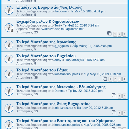
Απαντήσεις:
5
Επιλύχνιος Ευχαριστία(Φως Ιλαρόν)
Τελευταία δημοσίευση από
theodore
«
Τετ Δεκ 15, 2010 4:31 pm
Απαντήσεις:
5
Εγχειρίδιο μελών & δημοσιεύσεων
Τελευταία δημοσίευση από
Teri
«
Τετ Φεβ 10, 2010 8:24 am
Δημοσιεύτηκε σε
Ανακοινώσεις του agiooros.net
Απαντήσεις:
23
1
2
3
Το Ιερό Μυστήριο της Ιερωσύνης
Τελευταία δημοσίευση από
g_aggelos
«
Σάβ Μάιος 21, 2005 3:06 pm
Απαντήσεις:
5
Το Ιερό Μυστήριο του Ευχελαίου
Τελευταία δημοσίευση από
anny
«
Παρ Μάιος 04, 2007 6:32 am
Απαντήσεις:
8
Το Ιερό Μυστήριο του Γάμου
Τελευταία δημοσίευση από
konstantinoupolitis
«
Κυρ Μαρ 15, 2009 1:18 pm
Απαντήσεις:
38
1
2
3
4
Το Ιερό Μυστήριο της Μετανοίας - Εξομολόγησης
Τελευταία δημοσίευση από
Domna
«
Τρί Ιαν 22, 2013 3:22 pm
Απαντήσεις:
19
1
2
Το Ιερό Μυστήριο της Θείας Ευχαριστίας
Τελευταία δημοσίευση από
xristianos.net
«
Τετ Ιουν 20, 2012 8:39 am
Απαντήσεις:
13
1
2
Τα Ιερά Μυστήρια του Βαπτίσματος και του Χρίσματος
Τελευταία δημοσίευση από
konstantinoupolitis
«
Κυρ Απρ 06, 2008 9:28 pm
Απαντήσεις:
19