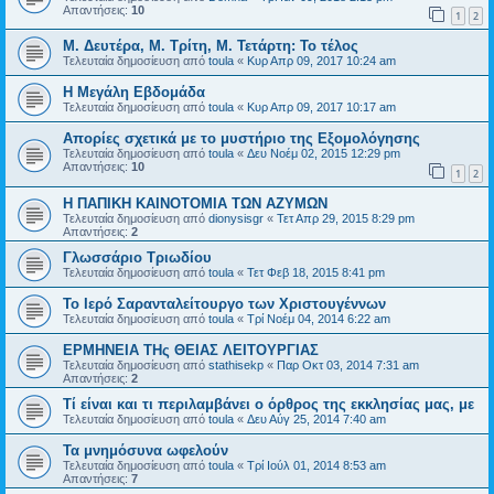
Απαντήσεις:
10
1
2
Μ. Δευτέρα, Μ. Τρίτη, Μ. Τετάρτη: Το τέλος
Τελευταία δημοσίευση από
toula
«
Κυρ Απρ 09, 2017 10:24 am
Η Μεγάλη Εβδομάδα
Τελευταία δημοσίευση από
toula
«
Κυρ Απρ 09, 2017 10:17 am
Απορίες σχετικά με το μυστήριο της Εξομολόγησης
Τελευταία δημοσίευση από
toula
«
Δευ Νοέμ 02, 2015 12:29 pm
Απαντήσεις:
10
1
2
Η ΠΑΠΙΚΗ ΚΑΙΝΟΤΟΜΙΑ ΤΩΝ ΑΖΥΜΩΝ
Τελευταία δημοσίευση από
dionysisgr
«
Τετ Απρ 29, 2015 8:29 pm
Απαντήσεις:
2
Γλωσσάριο Τριωδίου
Τελευταία δημοσίευση από
toula
«
Τετ Φεβ 18, 2015 8:41 pm
Το Ιερό Σαρανταλείτουργο των Χριστουγέννων
Τελευταία δημοσίευση από
toula
«
Τρί Νοέμ 04, 2014 6:22 am
ΕΡΜΗΝΕΙΑ ΤΗς ΘΕΙΑΣ ΛΕΙΤΟΥΡΓΙΑΣ
Τελευταία δημοσίευση από
stathisekp
«
Παρ Οκτ 03, 2014 7:31 am
Απαντήσεις:
2
Τί είναι και τι περιλαμβάνει ο όρθρος της εκκλησίας μας, με
Τελευταία δημοσίευση από
toula
«
Δευ Αύγ 25, 2014 7:40 am
Τα μνημόσυνα ωφελούν
Τελευταία δημοσίευση από
toula
«
Τρί Ιούλ 01, 2014 8:53 am
Απαντήσεις:
7