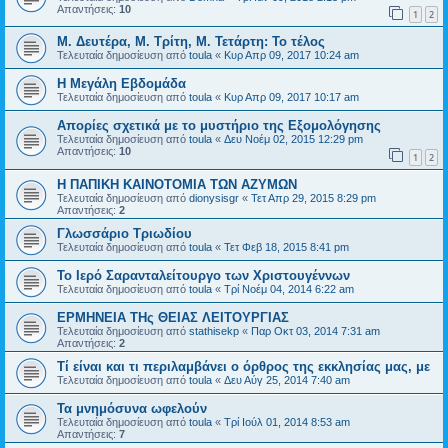
Απαντήσεις:
10
1
2
Μ. Δευτέρα, Μ. Τρίτη, Μ. Τετάρτη: Το τέλος
Τελευταία δημοσίευση από
toula
«
Κυρ Απρ 09, 2017 10:24 am
Η Μεγάλη Εβδομάδα
Τελευταία δημοσίευση από
toula
«
Κυρ Απρ 09, 2017 10:17 am
Απορίες σχετικά με το μυστήριο της Εξομολόγησης
Τελευταία δημοσίευση από
toula
«
Δευ Νοέμ 02, 2015 12:29 pm
Απαντήσεις:
10
1
2
Η ΠΑΠΙΚΗ ΚΑΙΝΟΤΟΜΙΑ ΤΩΝ ΑΖΥΜΩΝ
Τελευταία δημοσίευση από
dionysisgr
«
Τετ Απρ 29, 2015 8:29 pm
Απαντήσεις:
2
Γλωσσάριο Τριωδίου
Τελευταία δημοσίευση από
toula
«
Τετ Φεβ 18, 2015 8:41 pm
Το Ιερό Σαρανταλείτουργο των Χριστουγέννων
Τελευταία δημοσίευση από
toula
«
Τρί Νοέμ 04, 2014 6:22 am
ΕΡΜΗΝΕΙΑ ΤΗς ΘΕΙΑΣ ΛΕΙΤΟΥΡΓΙΑΣ
Τελευταία δημοσίευση από
stathisekp
«
Παρ Οκτ 03, 2014 7:31 am
Απαντήσεις:
2
Τί είναι και τι περιλαμβάνει ο όρθρος της εκκλησίας μας, με
Τελευταία δημοσίευση από
toula
«
Δευ Αύγ 25, 2014 7:40 am
Τα μνημόσυνα ωφελούν
Τελευταία δημοσίευση από
toula
«
Τρί Ιούλ 01, 2014 8:53 am
Απαντήσεις:
7