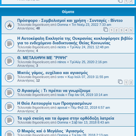
1
2
Θέματα
Πρόσφορο - Συμβολισμοί και χρήση - Συνταγές - Βίντεο
Τελευταία δημοσίευση από
Domna
«
Τετ Νοέμ 23, 2022 7:33 am
Απαντήσεις:
48
1
2
3
4
5
Η Αυτοκέφαλη Eκκλησία της Ουκρανίας κυκλοφόρησε βιβλίο
για το ενδεχόμενο διαδικτυακής Θείας Κοινωνίας
Τελευταία δημοσίευση από
nickts
«
Τρί Αύγ 24, 2021 12:48 pm
Απαντήσεις:
4
Θ. ΜΕΤΑΛΗΨΗ ΜΕ "ΡΙΨΗ"
Τελευταία δημοσίευση από
ntinos
«
Τρί Αύγ 25, 2020 2:16 pm
Απαντήσεις:
3
Μικτός γάμος, ευχέλαιο και αγιασμός
Τελευταία δημοσίευση από
srev
«
Κυρ Ιούλ 07, 2019 11:55 pm
Απαντήσεις:
12
1
2
Ο Αγιασμός : Τι πρέπει να γνωρίζουμε
Τελευταία δημοσίευση από
toula
«
Παρ Ιαν 04, 2019 10:14 am
Η Θεία Λειτουργία των Προηγιασμένων
Τελευταία δημοσίευση από
aposal
«
Πέμ Φεβ 22, 2018 6:57 am
Απαντήσεις:
2
Τα ιερά σκεύη και τα άμφια στην ορθόδοξη λατρεία
Τελευταία δημοσίευση από
Domna
«
Σάβ Ιαν 13, 2018 8:43 am
Ο Μικρός καί ὁ Μεγάλος ῾Αγιασμός
Τελευταία δημοσίευση από
Domna
«
Τρί Ιαν 09, 2018 2:13 pm