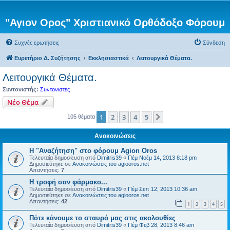
"Αγιον Ορος" Χριστιανικό Ορθόδοξο Φόρουμ
Συχνές ερωτήσεις
Σύνδεση
Ευρετήριο Δ. Συζήτησης
Εκκλησιαστικά
Λειτουργικά Θέματα.
Λειτουργικά Θέματα.
Συντονιστής:
Συντονιστές
Νέο Θέμα
1
2
3
4
5
Επόμενη
105 θέματα
Ανακοινώσεις
Η "Αναζήτηση" στο φόρουμ Agion Oros
Τελευταία δημοσίευση από
Dimitris39
«
Πέμ Νοέμ 14, 2013 8:18 pm
Δημοσιεύτηκε σε
Ανακοινώσεις του agiooros.net
Απαντήσεις:
7
H τροφή σαν φάρμακο...
Τελευταία δημοσίευση από
Dimitris39
«
Πέμ Σεπ 12, 2013 10:36 am
Δημοσιεύτηκε σε
Ανακοινώσεις του agiooros.net
Απαντήσεις:
42
1
2
3
4
5
Πότε κάνουμε το σταυρό μας στις ακολουθίες
Τελευταία δημοσίευση από
Dimitris39
«
Πέμ Φεβ 28, 2013 8:46 am