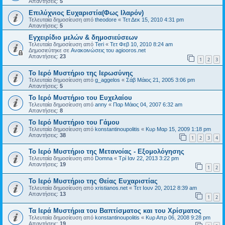
Απαντήσεις:
5
Επιλύχνιος Ευχαριστία(Φως Ιλαρόν)
Τελευταία δημοσίευση από
theodore
«
Τετ Δεκ 15, 2010 4:31 pm
Απαντήσεις:
5
Εγχειρίδιο μελών & δημοσιεύσεων
Τελευταία δημοσίευση από
Teri
«
Τετ Φεβ 10, 2010 8:24 am
Δημοσιεύτηκε σε
Ανακοινώσεις του agiooros.net
Απαντήσεις:
23
1
2
3
Το Ιερό Μυστήριο της Ιερωσύνης
Τελευταία δημοσίευση από
g_aggelos
«
Σάβ Μάιος 21, 2005 3:06 pm
Απαντήσεις:
5
Το Ιερό Μυστήριο του Ευχελαίου
Τελευταία δημοσίευση από
anny
«
Παρ Μάιος 04, 2007 6:32 am
Απαντήσεις:
8
Το Ιερό Μυστήριο του Γάμου
Τελευταία δημοσίευση από
konstantinoupolitis
«
Κυρ Μαρ 15, 2009 1:18 pm
Απαντήσεις:
38
1
2
3
4
Το Ιερό Μυστήριο της Μετανοίας - Εξομολόγησης
Τελευταία δημοσίευση από
Domna
«
Τρί Ιαν 22, 2013 3:22 pm
Απαντήσεις:
19
1
2
Το Ιερό Μυστήριο της Θείας Ευχαριστίας
Τελευταία δημοσίευση από
xristianos.net
«
Τετ Ιουν 20, 2012 8:39 am
Απαντήσεις:
13
1
2
Τα Ιερά Μυστήρια του Βαπτίσματος και του Χρίσματος
Τελευταία δημοσίευση από
konstantinoupolitis
«
Κυρ Απρ 06, 2008 9:28 pm
Απαντήσεις:
19