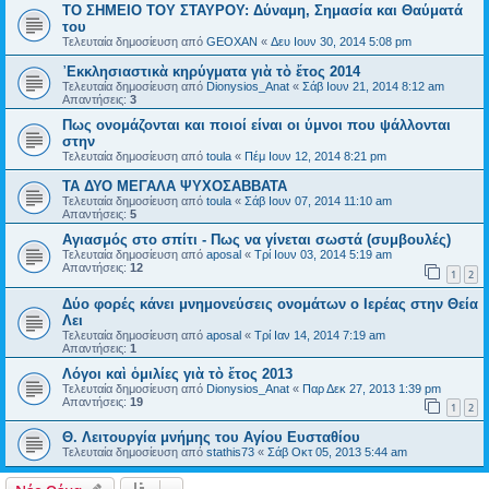
ΤΟ ΣΗΜΕΙΟ TOY ΣΤΑΥΡΟΥ: Δύναμη, Σημασία και Θαύματά
του
Τελευταία δημοσίευση από
GEOXAN
«
Δευ Ιουν 30, 2014 5:08 pm
᾿Εκκλησιαστικὰ κηρύγματα γιὰ τὸ ἔτος 2014
Τελευταία δημοσίευση από
Dionysios_Anat
«
Σάβ Ιουν 21, 2014 8:12 am
Απαντήσεις:
3
Πως ονομάζονται και ποιοί είναι οι ύμνοι που ψάλλονται
στην
Τελευταία δημοσίευση από
toula
«
Πέμ Ιουν 12, 2014 8:21 pm
ΤΑ ΔΥΟ ΜΕΓΑΛΑ ΨΥΧΟΣΑΒΒΑΤΑ
Τελευταία δημοσίευση από
toula
«
Σάβ Ιουν 07, 2014 11:10 am
Απαντήσεις:
5
Αγιασμός στο σπίτι - Πως να γίνεται σωστά (συμβουλές)
Τελευταία δημοσίευση από
aposal
«
Τρί Ιουν 03, 2014 5:19 am
Απαντήσεις:
12
1
2
Δύο φορές κάνει μνημονεύσεις ονομάτων ο Ιερέας στην Θεία
Λει
Τελευταία δημοσίευση από
aposal
«
Τρί Ιαν 14, 2014 7:19 am
Απαντήσεις:
1
Λόγοι καὶ ὁμιλίες γιὰ τὸ ἔτος 2013
Τελευταία δημοσίευση από
Dionysios_Anat
«
Παρ Δεκ 27, 2013 1:39 pm
Απαντήσεις:
19
1
2
Θ. Λειτουργία μνήμης του Αγίου Ευσταθίου
Τελευταία δημοσίευση από
stathis73
«
Σάβ Οκτ 05, 2013 5:44 am