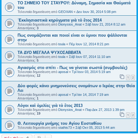
ΤΟ ΣΗΜΕΙΟ TOY ΣΤΑΥΡΟΥ: Δύναμη, Σημασία και Θαύματά
του
Τελευταία δημοσίευση από
GEOXAN
«
Δευ Ιουν 30, 2014 5:08 pm
᾿Εκκλησιαστικὰ κηρύγματα γιὰ τὸ ἔτος 2014
Τελευταία δημοσίευση από
Dionysios_Anat
«
Σάβ Ιουν 21, 2014 8:12 am
Απαντήσεις:
3
Πως ονομάζονται και ποιοί είναι οι ύμνοι που ψάλλονται
στην
Τελευταία δημοσίευση από
toula
«
Πέμ Ιουν 12, 2014 8:21 pm
ΤΑ ΔΥΟ ΜΕΓΑΛΑ ΨΥΧΟΣΑΒΒΑΤΑ
Τελευταία δημοσίευση από
toula
«
Σάβ Ιουν 07, 2014 11:10 am
Απαντήσεις:
5
Αγιασμός στο σπίτι - Πως να γίνεται σωστά (συμβουλές)
Τελευταία δημοσίευση από
aposal
«
Τρί Ιουν 03, 2014 5:19 am
Απαντήσεις:
12
1
2
Δύο φορές κάνει μνημονεύσεις ονομάτων ο Ιερέας στην Θεία
Λει
Τελευταία δημοσίευση από
aposal
«
Τρί Ιαν 14, 2014 7:19 am
Απαντήσεις:
1
Λόγοι καὶ ὁμιλίες γιὰ τὸ ἔτος 2013
Τελευταία δημοσίευση από
Dionysios_Anat
«
Παρ Δεκ 27, 2013 1:39 pm
Απαντήσεις:
19
1
2
Θ. Λειτουργία μνήμης του Αγίου Ευσταθίου
Τελευταία δημοσίευση από
stathis73
«
Σάβ Οκτ 05, 2013 5:44 am