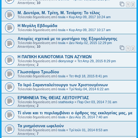
Απαντήσεις:
10
1
2
Μ. Δευτέρα, Μ. Τρίτη, Μ. Τετάρτη: Το τέλος
Τελευταία δημοσίευση από
toula
«
Κυρ Απρ 09, 2017 10:24 am
Η Μεγάλη Εβδομάδα
Τελευταία δημοσίευση από
toula
«
Κυρ Απρ 09, 2017 10:17 am
Απορίες σχετικά με το μυστήριο της Εξομολόγησης
Τελευταία δημοσίευση από
toula
«
Δευ Νοέμ 02, 2015 12:29 pm
Απαντήσεις:
10
1
2
Η ΠΑΠΙΚΗ ΚΑΙΝΟΤΟΜΙΑ ΤΩΝ ΑΖΥΜΩΝ
Τελευταία δημοσίευση από
dionysisgr
«
Τετ Απρ 29, 2015 8:29 pm
Απαντήσεις:
2
Γλωσσάριο Τριωδίου
Τελευταία δημοσίευση από
toula
«
Τετ Φεβ 18, 2015 8:41 pm
Το Ιερό Σαρανταλείτουργο των Χριστουγέννων
Τελευταία δημοσίευση από
toula
«
Τρί Νοέμ 04, 2014 6:22 am
ΕΡΜΗΝΕΙΑ ΤΗς ΘΕΙΑΣ ΛΕΙΤΟΥΡΓΙΑΣ
Τελευταία δημοσίευση από
stathisekp
«
Παρ Οκτ 03, 2014 7:31 am
Απαντήσεις:
2
Τί είναι και τι περιλαμβάνει ο όρθρος της εκκλησίας μας, με
Τελευταία δημοσίευση από
toula
«
Δευ Αύγ 25, 2014 7:40 am
Τα μνημόσυνα ωφελούν
Τελευταία δημοσίευση από
toula
«
Τρί Ιούλ 01, 2014 8:53 am
Απαντήσεις:
7