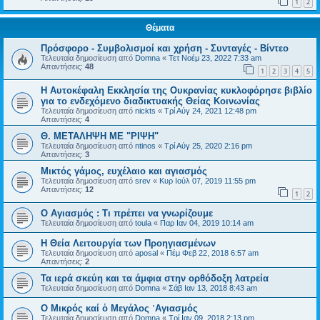
1
2
Θέματα
Πρόσφορο - Συμβολισμοί και χρήση - Συνταγές - Βίντεο
Τελευταία δημοσίευση από
Domna
«
Τετ Νοέμ 23, 2022 7:33 am
Απαντήσεις:
48
1
2
3
4
5
Η Αυτοκέφαλη Eκκλησία της Ουκρανίας κυκλοφόρησε βιβλίο
για το ενδεχόμενο διαδικτυακής Θείας Κοινωνίας
Τελευταία δημοσίευση από
nickts
«
Τρί Αύγ 24, 2021 12:48 pm
Απαντήσεις:
4
Θ. ΜΕΤΑΛΗΨΗ ΜΕ "ΡΙΨΗ"
Τελευταία δημοσίευση από
ntinos
«
Τρί Αύγ 25, 2020 2:16 pm
Απαντήσεις:
3
Μικτός γάμος, ευχέλαιο και αγιασμός
Τελευταία δημοσίευση από
srev
«
Κυρ Ιούλ 07, 2019 11:55 pm
Απαντήσεις:
12
1
2
Ο Αγιασμός : Τι πρέπει να γνωρίζουμε
Τελευταία δημοσίευση από
toula
«
Παρ Ιαν 04, 2019 10:14 am
Η Θεία Λειτουργία των Προηγιασμένων
Τελευταία δημοσίευση από
aposal
«
Πέμ Φεβ 22, 2018 6:57 am
Απαντήσεις:
2
Τα ιερά σκεύη και τα άμφια στην ορθόδοξη λατρεία
Τελευταία δημοσίευση από
Domna
«
Σάβ Ιαν 13, 2018 8:43 am
Ο Μικρός καί ὁ Μεγάλος ῾Αγιασμός
Τελευταία δημοσίευση από
Domna
«
Τρί Ιαν 09, 2018 2:13 pm