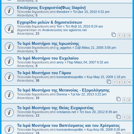
Απαντήσεις:
5
Επιλύχνιος Ευχαριστία(Φως Ιλαρόν)
Τελευταία δημοσίευση από
theodore
«
Τετ Δεκ 15, 2010 4:31 pm
Απαντήσεις:
5
Εγχειρίδιο μελών & δημοσιεύσεων
Τελευταία δημοσίευση από
Teri
«
Τετ Φεβ 10, 2010 8:24 am
Δημοσιεύτηκε σε
Ανακοινώσεις του agiooros.net
Απαντήσεις:
23
1
2
3
Το Ιερό Μυστήριο της Ιερωσύνης
Τελευταία δημοσίευση από
g_aggelos
«
Σάβ Μάιος 21, 2005 3:06 pm
Απαντήσεις:
5
Το Ιερό Μυστήριο του Ευχελαίου
Τελευταία δημοσίευση από
anny
«
Παρ Μάιος 04, 2007 6:32 am
Απαντήσεις:
8
Το Ιερό Μυστήριο του Γάμου
Τελευταία δημοσίευση από
konstantinoupolitis
«
Κυρ Μαρ 15, 2009 1:18 pm
Απαντήσεις:
38
1
2
3
4
Το Ιερό Μυστήριο της Μετανοίας - Εξομολόγησης
Τελευταία δημοσίευση από
Domna
«
Τρί Ιαν 22, 2013 3:22 pm
Απαντήσεις:
19
1
2
Το Ιερό Μυστήριο της Θείας Ευχαριστίας
Τελευταία δημοσίευση από
xristianos.net
«
Τετ Ιουν 20, 2012 8:39 am
Απαντήσεις:
13
1
2
Τα Ιερά Μυστήρια του Βαπτίσματος και του Χρίσματος
Τελευταία δημοσίευση από
konstantinoupolitis
«
Κυρ Απρ 06, 2008 9:28 pm
Απαντήσεις:
19