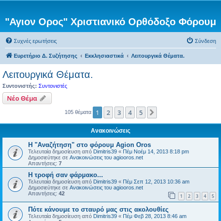
"Αγιον Ορος" Χριστιανικό Ορθόδοξο Φόρουμ
Συχνές ερωτήσεις
Σύνδεση
Ευρετήριο Δ. Συζήτησης
Εκκλησιαστικά
Λειτουργικά Θέματα.
Λειτουργικά Θέματα.
Συντονιστής:
Συντονιστές
Νέο Θέμα
1
2
3
4
5
Επόμενη
105 θέματα
Ανακοινώσεις
Η "Αναζήτηση" στο φόρουμ Agion Oros
Τελευταία δημοσίευση από
Dimitris39
«
Πέμ Νοέμ 14, 2013 8:18 pm
Δημοσιεύτηκε σε
Ανακοινώσεις του agiooros.net
Απαντήσεις:
7
H τροφή σαν φάρμακο...
Τελευταία δημοσίευση από
Dimitris39
«
Πέμ Σεπ 12, 2013 10:36 am
Δημοσιεύτηκε σε
Ανακοινώσεις του agiooros.net
Απαντήσεις:
42
1
2
3
4
5
Πότε κάνουμε το σταυρό μας στις ακολουθίες
Τελευταία δημοσίευση από
Dimitris39
«
Πέμ Φεβ 28, 2013 8:46 am