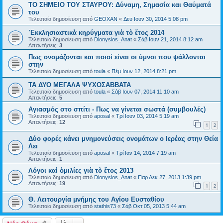
ΤΟ ΣΗΜΕΙΟ TOY ΣΤΑΥΡΟΥ: Δύναμη, Σημασία και Θαύματά
του
Τελευταία δημοσίευση από
GEOXAN
«
Δευ Ιουν 30, 2014 5:08 pm
᾿Εκκλησιαστικὰ κηρύγματα γιὰ τὸ ἔτος 2014
Τελευταία δημοσίευση από
Dionysios_Anat
«
Σάβ Ιουν 21, 2014 8:12 am
Απαντήσεις:
3
Πως ονομάζονται και ποιοί είναι οι ύμνοι που ψάλλονται
στην
Τελευταία δημοσίευση από
toula
«
Πέμ Ιουν 12, 2014 8:21 pm
ΤΑ ΔΥΟ ΜΕΓΑΛΑ ΨΥΧΟΣΑΒΒΑΤΑ
Τελευταία δημοσίευση από
toula
«
Σάβ Ιουν 07, 2014 11:10 am
Απαντήσεις:
5
Αγιασμός στο σπίτι - Πως να γίνεται σωστά (συμβουλές)
Τελευταία δημοσίευση από
aposal
«
Τρί Ιουν 03, 2014 5:19 am
Απαντήσεις:
12
1
2
Δύο φορές κάνει μνημονεύσεις ονομάτων ο Ιερέας στην Θεία
Λει
Τελευταία δημοσίευση από
aposal
«
Τρί Ιαν 14, 2014 7:19 am
Απαντήσεις:
1
Λόγοι καὶ ὁμιλίες γιὰ τὸ ἔτος 2013
Τελευταία δημοσίευση από
Dionysios_Anat
«
Παρ Δεκ 27, 2013 1:39 pm
Απαντήσεις:
19
1
2
Θ. Λειτουργία μνήμης του Αγίου Ευσταθίου
Τελευταία δημοσίευση από
stathis73
«
Σάβ Οκτ 05, 2013 5:44 am