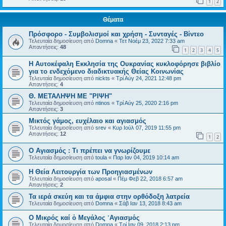
1
2
Θέματα
Πρόσφορο - Συμβολισμοί και χρήση - Συνταγές - Βίντεο
Τελευταία δημοσίευση από
Domna
«
Τετ Νοέμ 23, 2022 7:33 am
Απαντήσεις:
48
1
2
3
4
5
Η Αυτοκέφαλη Eκκλησία της Ουκρανίας κυκλοφόρησε βιβλίο
για το ενδεχόμενο διαδικτυακής Θείας Κοινωνίας
Τελευταία δημοσίευση από
nickts
«
Τρί Αύγ 24, 2021 12:48 pm
Απαντήσεις:
4
Θ. ΜΕΤΑΛΗΨΗ ΜΕ "ΡΙΨΗ"
Τελευταία δημοσίευση από
ntinos
«
Τρί Αύγ 25, 2020 2:16 pm
Απαντήσεις:
3
Μικτός γάμος, ευχέλαιο και αγιασμός
Τελευταία δημοσίευση από
srev
«
Κυρ Ιούλ 07, 2019 11:55 pm
Απαντήσεις:
12
1
2
Ο Αγιασμός : Τι πρέπει να γνωρίζουμε
Τελευταία δημοσίευση από
toula
«
Παρ Ιαν 04, 2019 10:14 am
Η Θεία Λειτουργία των Προηγιασμένων
Τελευταία δημοσίευση από
aposal
«
Πέμ Φεβ 22, 2018 6:57 am
Απαντήσεις:
2
Τα ιερά σκεύη και τα άμφια στην ορθόδοξη λατρεία
Τελευταία δημοσίευση από
Domna
«
Σάβ Ιαν 13, 2018 8:43 am
Ο Μικρός καί ὁ Μεγάλος ῾Αγιασμός
Τελευταία δημοσίευση από
Domna
«
Τρί Ιαν 09, 2018 2:13 pm