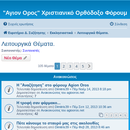
"Αγιον Ορος" Χριστιανικό Ορθόδοξο Φόρουμ
Συχνές ερωτήσεις
Σύνδεση
Ευρετήριο Δ. Συζήτησης
Εκκλησιαστικά
Λειτουργικά Θέματα.
Λειτουργικά Θέματα.
Συντονιστής:
Συντονιστές
Νέο Θέμα
1
2
3
4
5
Επόμενη
105 θέματα
Ανακοινώσεις
Η "Αναζήτηση" στο φόρουμ Agion Oros
Τελευταία δημοσίευση από
Dimitris39
«
Πέμ Νοέμ 14, 2013 8:18 pm
Δημοσιεύτηκε σε
Ανακοινώσεις του agiooros.net
Απαντήσεις:
7
H τροφή σαν φάρμακο...
Τελευταία δημοσίευση από
Dimitris39
«
Πέμ Σεπ 12, 2013 10:36 am
Δημοσιεύτηκε σε
Ανακοινώσεις του agiooros.net
Απαντήσεις:
42
1
2
3
4
5
Πότε κάνουμε το σταυρό μας στις ακολουθίες
Τελευταία δημοσίευση από
Dimitris39
«
Πέμ Φεβ 28, 2013 8:46 am