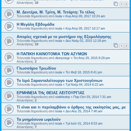
Απαντήσεις:
10
1
2
Μ. Δευτέρα, Μ. Τρίτη, Μ. Τετάρτη: Το τέλος
Τελευταία δημοσίευση από
toula
«
Κυρ Απρ 09, 2017 10:24 am
Η Μεγάλη Εβδομάδα
Τελευταία δημοσίευση από
toula
«
Κυρ Απρ 09, 2017 10:17 am
Απορίες σχετικά με το μυστήριο της Εξομολόγησης
Τελευταία δημοσίευση από
toula
«
Δευ Νοέμ 02, 2015 12:29 pm
Απαντήσεις:
10
1
2
Η ΠΑΠΙΚΗ ΚΑΙΝΟΤΟΜΙΑ ΤΩΝ ΑΖΥΜΩΝ
Τελευταία δημοσίευση από
dionysisgr
«
Τετ Απρ 29, 2015 8:29 pm
Απαντήσεις:
2
Γλωσσάριο Τριωδίου
Τελευταία δημοσίευση από
toula
«
Τετ Φεβ 18, 2015 8:41 pm
Το Ιερό Σαρανταλείτουργο των Χριστουγέννων
Τελευταία δημοσίευση από
toula
«
Τρί Νοέμ 04, 2014 6:22 am
ΕΡΜΗΝΕΙΑ ΤΗς ΘΕΙΑΣ ΛΕΙΤΟΥΡΓΙΑΣ
Τελευταία δημοσίευση από
stathisekp
«
Παρ Οκτ 03, 2014 7:31 am
Απαντήσεις:
2
Τί είναι και τι περιλαμβάνει ο όρθρος της εκκλησίας μας, με
Τελευταία δημοσίευση από
toula
«
Δευ Αύγ 25, 2014 7:40 am
Τα μνημόσυνα ωφελούν
Τελευταία δημοσίευση από
toula
«
Τρί Ιούλ 01, 2014 8:53 am
Απαντήσεις:
7