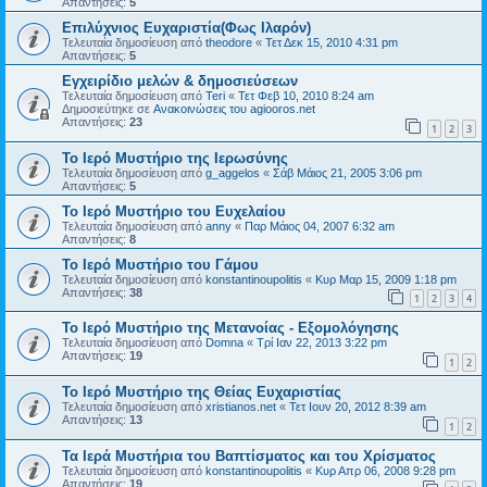
Απαντήσεις:
5
Επιλύχνιος Ευχαριστία(Φως Ιλαρόν)
Τελευταία δημοσίευση από
theodore
«
Τετ Δεκ 15, 2010 4:31 pm
Απαντήσεις:
5
Εγχειρίδιο μελών & δημοσιεύσεων
Τελευταία δημοσίευση από
Teri
«
Τετ Φεβ 10, 2010 8:24 am
Δημοσιεύτηκε σε
Ανακοινώσεις του agiooros.net
Απαντήσεις:
23
1
2
3
Το Ιερό Μυστήριο της Ιερωσύνης
Τελευταία δημοσίευση από
g_aggelos
«
Σάβ Μάιος 21, 2005 3:06 pm
Απαντήσεις:
5
Το Ιερό Μυστήριο του Ευχελαίου
Τελευταία δημοσίευση από
anny
«
Παρ Μάιος 04, 2007 6:32 am
Απαντήσεις:
8
Το Ιερό Μυστήριο του Γάμου
Τελευταία δημοσίευση από
konstantinoupolitis
«
Κυρ Μαρ 15, 2009 1:18 pm
Απαντήσεις:
38
1
2
3
4
Το Ιερό Μυστήριο της Μετανοίας - Εξομολόγησης
Τελευταία δημοσίευση από
Domna
«
Τρί Ιαν 22, 2013 3:22 pm
Απαντήσεις:
19
1
2
Το Ιερό Μυστήριο της Θείας Ευχαριστίας
Τελευταία δημοσίευση από
xristianos.net
«
Τετ Ιουν 20, 2012 8:39 am
Απαντήσεις:
13
1
2
Τα Ιερά Μυστήρια του Βαπτίσματος και του Χρίσματος
Τελευταία δημοσίευση από
konstantinoupolitis
«
Κυρ Απρ 06, 2008 9:28 pm
Απαντήσεις:
19