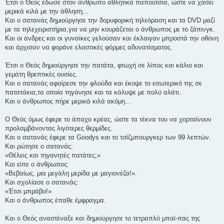
Έτσι ο Θεός έδωσε στον άνθρωπο αθλητικά παπούτσια, ώστε να χάσει
μερικά κιλά με την άθληση...
Και ο σατανάς δημιούργησε την δορυφορική τηλεόραση και τα DVD μαζί
με τα τηλεχειριστήρια,για να μην κουράζεται ο άνθρωπος με το ζάπινγκ.
Και οι άνδρες και οι γυναίκες γελούσαν και έκλαιγαν μπροστά την οθόνη
και άρχισαν να φοράνε ελαστικές φόρμες αδυνατίσματος.
Έτσι ο Θεός δημιούργησε την πατάτα, φτωχή σε λίπος και κάλιο και
γεμάτη θρεπτικές ουσίες.
Και ο σατανάς αφαίρεσε την φλούδα και έκοψε το εσωτερικό της σε
πατατάκια,τα οποία τηγάνησε και τα κάλυψε με πολύ αλάτι..
Και ο άνθρωπος πήρε μερικά κιλά ακόμη...
Ο Θεός όμως έφερε το άπαχο κρέας, ώστε τα τέκνα του να χορταίνουν
προλαμβάνοντας λιγότερες θερμίδες.
Και ο σατανάς έφερε τα Goodys και το τσίζμπουργκερ των 99 λεπτών.
Και ρώτησε ο σατανάς:
«Θέλεις και τηγανητές πατάτες;»
Και είπε ο άνθρωπος:
«Βεβαίως, μια μεγάλη μερίδα με μαγιονέζα!».
Kαι σχολίασε ο σατανάς:
«Έτσι μπράβο!»
Και ο άνθρωπος έπαθε έμφραγμα.
Και ο Θεός αναστέναξε και δημιούργησε το τετραπλό μπαϊ-πάς της