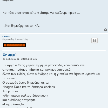
Και τότε ο σατανάς είπε « είπαμε να παίζουμε τίμια» ...
...Και δημιούργησε το ΙΚΑ.
Domna
Κορυφαίος Αποστολέας
Εν αρχή
Δ
Σάβ Ιουν 12, 2010 4:30 pm
η
μ
Εν αρχή ο Θεός γέμισε τη γη με μπρόκολο, κουνουπίδι και
ο
σπανάκι,πράσινα, κίτρινα και κόκκινα λαχανικά
σ
ί
όλων των ειδών, ώστε ο άνδρας και η γυναίκα να ζήσουν υγιεινά και
ε
παντοτινά.
υ
σ
Ο σατανάς όμως δημιούργησε τα ...
η
Haagen Dazs και τα διάφορα cookies.
Και ρώτησε:
«Λίγη ακόμη σάλτσα βύσσινου;»
και ο άνδρας απήντησε:
«Ευχαρίστως!»