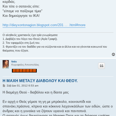
καρδιάς.
Και τότε ο σατανάς είπε:
"είπαμε να παίζουμε τίμια"
Και δημιούργησε το ΙΚΑ!
http://dieyxontonagion.blogspot.com/201 ... .html#more
Ο αληθινός χριστιανός έχει τρία γνωρίσματα:
1. Διαβάζει τον Λόγο του Θεού (Αγία Γραφή).
2. Τον εφαρμόζει στη ζωή του.
3. Φροντίζει να τον διαδίδει για να σώζονται και οι άλλοι και να γίνονται κοινωνοί του
θαύματος που έζησε.
fotis
Κορυφαίος Αποστολέας
Η ΜΑΧΗ ΜΕΤΑΞΥ ΔΙΑΒΟΛΟΥ ΚΑΙ ΘΕΟΥ.
Δ
Σάβ Δεκ 01, 2012 6:53 am
η
μ
Η διαμάχη Θεού - διαβόλου και η δίαιτα μας
ο
σ
ί
Εν αρχή ο Θεός γέμισε τη γη με μπρόκολο, κουνουπίδι και
ε
σπανάκι,πράσινα, κίτρινα και κόκκινα λαχανικάόλων των ειδών, ώστε ο
υ
σ
άνδρας και η γυναίκα να ζήσουν υγιεινά και παντοτινά.
η
Ο σατανάς όμως δημιούργησε τα Haagen Dazs και τα διάφορα cookies.