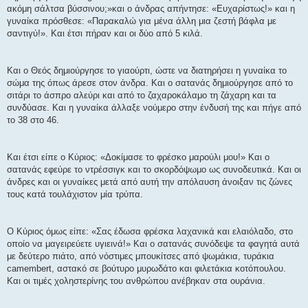
σ
ακόμη σάλτσα βύσσινου;»και ο άνδρας απήντησε: «Ευχαρίστως!» και η
η
γυναίκα πρόσθεσε: «Παρακαλώ για μένα άλλη μια ζεστή βάφλα με
σαντιγύ!». Και έτσι πήραν και οι δύο από 5 κιλά.
Και ο Θεός δημιούργησε το γιαούρτι, ώστε να διατηρήσει η γυναίκα το
σώμα της όπως άρεσε στον άνδρα. Και ο σατανάς δημιούργησε από το
σιτάρι το άσπρο αλεύρι και από το ζαχαροκάλαμο τη ζάχαρη και τα
συνδύασε. Και η γυναίκα άλλαξε νούμερο στην ένδυσή της και πήγε από
το 38 στο 46.
Και έτσι είπε ο Κύριος: «Δοκίμασε το φρέσκο μαρούλι μου!» Και ο
σατανάς εφεύρε το ντρέσσιγκ και το σκορδόψωμο ως συνοδευτικά. Και οι
άνδρες και οι γυναίκες μετά από αυτή την απόλαυση άνοιξαν τις ζώνες
τους κατά τουλάχιστον μία τρύπα.
Ο Κύριος όμως είπε: «Σας έδωσα φρέσκα λαχανικά και ελαιόλαδο, στο
οποίο να μαγειρεύετε υγιεινά!» Και ο σατανάς συνόδεψε τα φαγητά αυτά
με δεύτερο πιάτο, από νόστιμες μπουκίτσες από ψωμάκια, τυράκια
camembert, αστακό σε βούτυρο μυρωδάτο και φιλετάκια κοτόπουλου.
Και οι τιμές χοληστερίνης του ανθρώπου ανέβηκαν στα ουράνια.