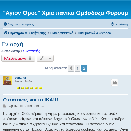
"Αγιον Ορος" Χριστιανικό Ορθόδοξο Φόρουμ
Συχνές ερωτήσεις
Σύνδεση
Ευρετήριο Δ. Συζήτησης
Εκκλησιαστικά
Πνευματικά Ανέκδοτα
Εν αρχή...
Συντονιστής:
Συντονιστές
Κλειδωμένο
1
2
Προηγούμενη
13 δημοσιεύσεις
evita_gr
Τακτικό Μέλος
Ο σατανας και το ΙΚΑ!!!
Δ
Σάβ Οκτ 10, 2009 3:19 pm
η
μ
Εν αρχή ο Θεός γέμισε τη γη με μπρόκολο, κουνουπίδι και σπανάκι,
ο
πράσινα, κίτρινα και κόκκινα λαχανικά όλων των ειδών, ώστε ο άνδρας
σ
ί
και η γυναίκα να ζήσουν υγιεινά και παντοτινά. Ο σατανάς όμως
ε
δημιούργησε τα Haagen Dazs και τα διάφορα cookies. Και ρώτησε: «Λίγη
υ