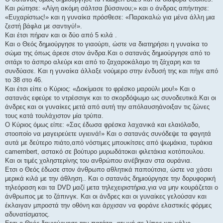
Και ρώτησε: «Λίγη ακόμη σάλτσα βύσσινου;» και ο άνδρας απήντησε:
«Ευχαρίστως!» και η γυναίκα πρόσθεσε: «Παρακαλώ για μένα άλλη μια
ζεστή βάφλα με σαντιγύ!».
Και έτσι πήραν και οι δύο από 5 κιλά .
Και ο Θεός δημιούργησε το γιαούρτι, ώστε να διατηρήσει η γυναίκα το
σώμα της όπως άρεσε στον άνδρα.Και ο σατανάς δημιούργησε από το
σιτάρι το άσπρο αλεύρι και από το ζαχαροκάλαμο τη ζάχαρη και τα
συνδύασε. Και η γυναίκα άλλαξε νούμερο στην ένδυσή της και πήγε από
το 38 στο 46.
Και έτσι είπε ο Κύριος: «Δοκίμασε το φρέσκο μαρούλι μου!» Και ο
σατανάς εφεύρε το ντρέσσιγκ και το σκορδόψωμο ως συνοδευτικά.Και οι
άνδρες και οι γυναίκες μετά από αυτή την απόλαυσηάνοιξαν τις ζώνες
τους κατά τουλάχιστον μία τρύπα.
Ο Κύριος όμως είπε: «Σας έδωσα φρέσκα λαχανικά και ελαιόλαδο,
στοοποίο να μαγειρεύετε υγιεινά!» Και ο σατανάς συνόδεψε τα φαγητά
αυτά με δεύτερο πιάτο,από νόστιμες μπουκίτσες από ψωμάκια, τυράκια
camembert, αστακό σε βούτυρο μυρωδάτοκαι φιλετάκια κοτόπουλου.
Και οι τιμές χοληστερίνης του ανθρώπου ανέβηκαν στα ουράνια.
Ετσι ο Θεός έδωσε στον άνθρωπο αθλητικά παπούτσια, ώστε να χάσει
μερικά κιλά με την άθληση.. Και ο σατανάς δημιούργησε την δορυφορική
τηλεόραση και τα DVD μαζί μετα τηλεχειριστήρια,για να μην κουράζεται ο
άνθρωπος με το ζάπινγκ. Και οι άνδρες και οι γυναίκες γελούσαν και
έκλαιγαν μπροστά την οθόνη και άρχισαν να φοράνε ελαστικές φόρμες
αδυνατίσματος.