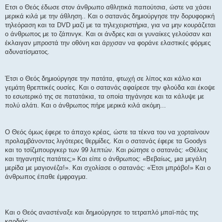
Ετσι ο Θεός έδωσε στον άνθρωπο αθλητικά παπούτσια, ώστε να χάσει
μερικά κιλά με την άθληση.. Και ο σατανάς δημιούργησε την δορυφορική
τηλεόραση και τα DVD μαζί με τα τηλεχειριστήρια, για να μην κουράζεται
ο άνθρωπος με το ζάπινγκ. Και οι άνδρες και οι γυναίκες γελούσαν και
έκλαιγαν μπροστά την οθόνη και άρχισαν να φοράνε ελαστικές φόρμες
αδυνατίσματος.
Έτσι ο Θεός δημιούργησε την πατάτα, φτωχή σε λίπος και κάλιο και
γεμάτη θρεπτικές ουσίες. Και ο σατανάς αφαίρεσε την φλούδα και έκοψε
το εσωτερικό της σε πατατάκια, τα οποία τηγάνησε και τα κάλυψε με
πολύ αλάτι. Και ο άνθρωπος πήρε μερικά κιλά ακόμη...
Ο Θεός όμως έφερε το άπαχο κρέας, ώστε τα τέκνα του να χορταίνουν
προλαμβάνοντας λιγότερες θερμίδες. Και ο σατανάς έφερε τα Goodys
και το τσίζμπουργκερ των 99 λεπτών. Και ρώτησε ο σατανάς: «Θέλεις
και τηγανητές πατάτες;» Και είπε ο άνθρωπος: «Βεβαίως, μια μεγάλη
μερίδα με μαγιονέζα!». Kαι σχολίασε ο σατανάς: «Έτσι μπράβο!» Και ο
άνθρωπος έπαθε έμφραγμα.
Και ο Θεός αναστέναξε και δημιούργησε το τετραπλό μπαϊ-πάς της
καρδιάς.