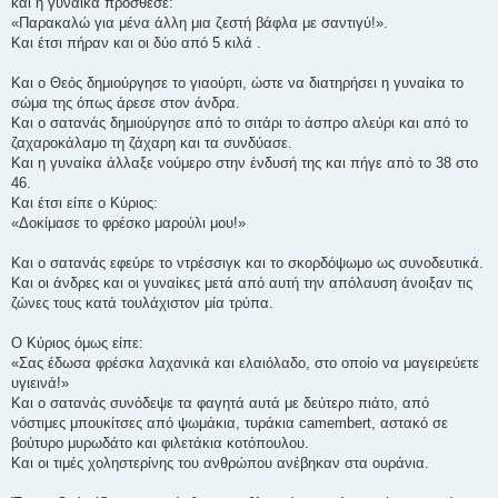
και η γυναίκα πρόσθεσε:
«Παρακαλώ για μένα άλλη μια ζεστή βάφλα με σαντιγύ!».
Και έτσι πήραν και οι δύο από 5 κιλά .
Και ο Θεός δημιούργησε το γιαούρτι, ώστε να διατηρήσει η γυναίκα το
σώμα της όπως άρεσε στον άνδρα.
Και ο σατανάς δημιούργησε από το σιτάρι το άσπρο αλεύρι και από το
ζαχαροκάλαμο τη ζάχαρη και τα συνδύασε.
Και η γυναίκα άλλαξε νούμερο στην ένδυσή της και πήγε από το 38 στο
46.
Και έτσι είπε ο Κύριος:
«Δοκίμασε το φρέσκο μαρούλι μου!»
Και ο σατανάς εφεύρε το ντρέσσιγκ και το σκορδόψωμο ως συνοδευτικά.
Και οι άνδρες και οι γυναίκες μετά από αυτή την απόλαυση άνοιξαν τις
ζώνες τους κατά τουλάχιστον μία τρύπα.
Ο Κύριος όμως είπε:
«Σας έδωσα φρέσκα λαχανικά και ελαιόλαδο, στο οποίο να μαγειρεύετε
υγιεινά!»
Και ο σατανάς συνόδεψε τα φαγητά αυτά με δεύτερο πιάτο, από
νόστιμες μπουκίτσες από ψωμάκια, τυράκια camembert, αστακό σε
βούτυρο μυρωδάτο και φιλετάκια κοτόπουλου.
Και οι τιμές χοληστερίνης του ανθρώπου ανέβηκαν στα ουράνια.