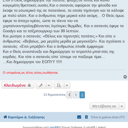
Ετσι ο Θεός δημιούργησε την πατάτα, φτωχή σε λίπος και κάλιο
καιγεμάτη θρεπτικές ουσίες.Και ο σατανάς αφαίρεσε την φλούδα και
έκοψε το εσωτερικό της σε πατατάκια, τα οποία τηγάνησε και τα κάλυψε
με πολύ αλάτι..Και ο άνθρωπος πήρε μερικά κιλά ακόμη… Ο Θεός όμως
έφερε το άπαχο κρέας, ώστε τα τέκνα του να
χορταίνουνπρολαμβάνοντας λιγότερες θερμίδες. Και ο σατανάς έφερε τα
Goodys και το τσίζμπουργκερ των 99 λεπτών.
Και ρώτησε ο σατανάς: «Θέλεις και τηγανητές πατάτες;» Και είπε ο
άνθρωπος: «Βεβαίως, μια μεγάλη μερίδα με μαγιονέζα!». Kαι σχολίασε ο
σατανάς: «Ετσι μπράβο!» Και ο άνθρωπος έπαθε έμφραγμα.
Και ο Θεός αναστέναξε και δημιούργησε το τετραπλό μπαϊ-πάς της
καρδιάς. Και τότε ο σατανάς είπε ‘είπαμε να παίζουμε τίμια…
…Και δημιούργησε τον ΕΟΠΥΥ !!!!!
Ο υπομείνας,εις τέλος ούτος,σωθήσεται.
Κλειδωμένο
1
2
Προηγούμενη
13 δημοσιεύσεις
Μετάβαση σε
Ευρετήριο Δ. Συζήτησης
Όλοι οι χρόνοι είναι
UTC
Δημιουργήθηκε από
phpBB
® Forum Software © phpBB Limited