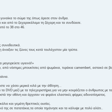
 η γυναίκα το σώμα της όπως άρεσε στον άνδρα.
ι και από το ζαχαροκάλαμο τη ζάχαρη και τα συνδύασε.
από το 38 στο 46.
ς συνοδευτικά.
η άνοιξαν τις ζώνες τους κατά τουλάχιστον μία τρύπα.
 μαγειρεύετε υγιεινά!»
ο, από νόστιμες μπουκίτσες από ψωμάκια, τυράκια camembert, αστακό σε β
ράνια.
ε να χάσει μερικά κιλά με την άθληση...
τα DVD μαζί με τα τηλεχειριστήρια,για να μην κουράζεται ο άνθρωπος με το
ροστά την οθόνη και άρχισαν να φοράνε ελαστικές φόρμες αδυνατίσματος.
κάλιο και γεμάτη θρεπτικές ουσίες.
κό της σε πατατάκια,τα οποία τηγάνησε και τα κάλυψε με πολύ αλάτι..