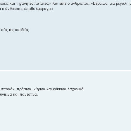
λεις και τηγανητές πατάτες;» Και είπε ο άνθρωπος: «Βεβαίως, μια μεγάλη μ
αι ο άνθρωπος έπαθε έμφραγμα.
-πάς της καρδιάς.
 σπανάκι,πράσινα, κίτρινα και κόκκινα λαχανικά
γιεινά και παντοτινά.