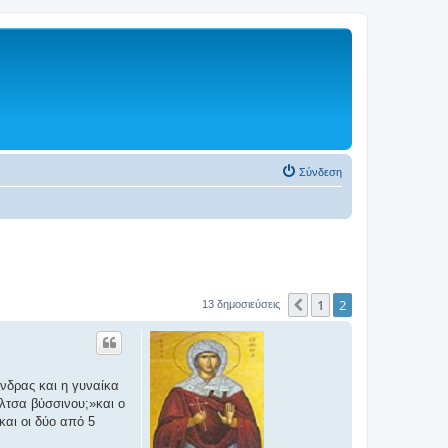
Σύνδεση
1
2
Προηγούμενη
13 δημοσιεύσεις
άνδρας και η γυναίκα
λτσα βύσσινου;»και ο
και οι δύο από 5