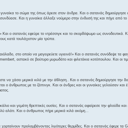
η γυναίκα το σώμα της όπως άρεσε στον άνδρα. Και ο σατανάς δημιούργησε α
συνδύασε. Και η γυναίκα άλλαξε νούμερο στην ένδυσή της και πήγε από το 
!» Και ο σατανάς εφεύρε το ντρέσσιγκ και το σκορδόψωμο ως συνοδευτικά. Κα
τους κατά τουλάχιστον μία τρύπα.
ιόλαδο, στο οποίο να μαγειρεύετε υγιεινά!» Και ο σατανάς συνόδεψε τα φα
membert, αστακό σε βούτυρο μυρωδάτο και φιλετάκια κοτόπουλου. Και οι τιμ
τε να χάσει μερικά κιλά με την άθληση.. Και ο σατανάς δημιούργησε την δ
εται ο άνθρωπος με το ζάπινγκ. Και οι άνδρες και οι γυναίκες γελούσαν και
ματος.
κάλιο και γεμάτη θρεπτικές ουσίες. Και ο σατανάς αφαίρεσε την φλούδα και
λύ αλάτι. Και ο άνθρωπος πήρε μερικά κιλά ακόμη...
 χορταίνουν προλαμβάνοντας λιγότερες θερμίδες. Και ο σατανάς έφερε τα G