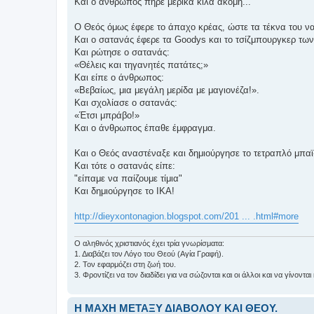
Και ο άνθρωπος πήρε μερικά κιλά ακόμη...
Ο Θεός όμως έφερε το άπαχο κρέας, ώστε τα τέκνα του να
Και ο σατανάς έφερε τα Goodys και το τσίζμπουργκερ τω
Και ρώτησε ο σατανάς:
«Θέλεις και τηγανητές πατάτες;»
Και είπε ο άνθρωπος:
«Βεβαίως, μια μεγάλη μερίδα με μαγιονέζα!».
Kαι σχολίασε ο σατανάς:
«Έτσι μπράβο!»
Και ο άνθρωπος έπαθε έμφραγμα.
Και ο Θεός αναστέναξε και δημιούργησε το τετραπλό μπαϊ
Και τότε ο σατανάς είπε:
"είπαμε να παίζουμε τίμια"
Και δημιούργησε το ΙΚΑ!
http://dieyxontonagion.blogspot.com/201 ... .html#more
Ο αληθινός χριστιανός έχει τρία γνωρίσματα:
1. Διαβάζει τον Λόγο του Θεού (Αγία Γραφή).
2. Τον εφαρμόζει στη ζωή του.
3. Φροντίζει να τον διαδίδει για να σώζονται και οι άλλοι και να γίνοντ
Η ΜΑΧΗ ΜΕΤΑΞΥ ΔΙΑΒΟΛΟΥ ΚΑΙ ΘΕΟΥ.