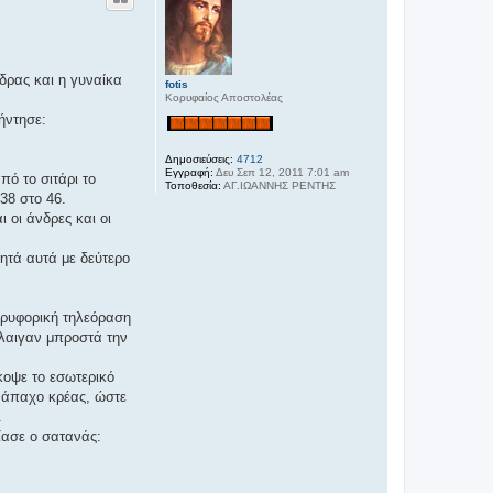
φ
ή
δρας και η γυναίκα
fotis
Κορυφαίος Αποστολέας
ήντησε:
Δημοσιεύσεις:
4712
Εγγραφή:
Δευ Σεπ 12, 2011 7:01 am
ό το σιτάρι το
Τοποθεσία:
ΑΓ.ΙΩΑΝΝΗΣ ΡΕΝΤΗΣ
38 στο 46.
 οι άνδρες και οι
ητά αυτά με δεύτερο
ορυφορική τηλεόραση
κλαιγαν μπροστά την
κοψε το εσωτερικό
ο άπαχο κρέας, ώστε
.
ίασε ο σατανάς: