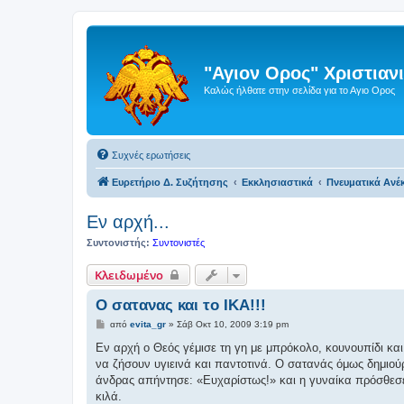
"Αγιον Ορος" Χριστια
Καλώς ήλθατε στην σελίδα για το Αγιο Ορος
Συχνές ερωτήσεις
Ευρετήριο Δ. Συζήτησης
Εκκλησιαστικά
Πνευματικά Ανέ
Εν αρχή...
Συντονιστής:
Συντονιστές
Κλειδωμένο
Ο σατανας και το ΙΚΑ!!!
Δ
από
evita_gr
»
Σάβ Οκτ 10, 2009 3:19 pm
η
μ
Εν αρχή ο Θεός γέμισε τη γη με μπρόκολο, κουνουπίδι κα
ο
να ζήσουν υγιεινά και παντοτινά. Ο σατανάς όμως δημιού
σ
ί
άνδρας απήντησε: «Ευχαρίστως!» και η γυναίκα πρόσθεσε:
ε
κιλά.
υ