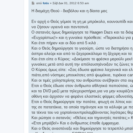
Δ
από
fotis
»
Σάβ Δεκ 01, 2012 6:53 am
η
μ
Η διαμάχη Θεού - διαβόλου και η δίαιτα μας
ο
σ
ί
Εν αρχή ο Θεός γέμισε τη γη με μπρόκολο, κουνουπίδι κα
ε
να ζήσουν υγιεινά και παντοτινά.
υ
σ
Ο σατανάς όμως δημιούργησε τα Haagen Dazs και τα διάφ
η
«Ευχαρίστως!» και η γυναίκα πρόσθεσε: «Παρακαλώ για μ
Και έτσι πήραν και οι δύο από 5 κιλά .
Και ο Θεός δημιούργησε το γιαούρτι, ώστε να διατηρήσει
άσπρο αλεύρι και από το ζαχαροκάλαμο τη ζάχαρη και τα 
Και έτσι είπε ο Κύριος: «Δοκίμασε το φρέσκο μαρούλι μου
γυναίκες μετά από αυτή την απόλαυσηάνοιξαν τις ζώνες τ
Ο Κύριος όμως είπε: «Σας έδωσα φρέσκα λαχανικά και ελα
πιάτο,από νόστιμες μπουκίτσες από ψωμάκια, τυράκια ca
Και οι τιμές χοληστερίνης του ανθρώπου ανέβηκαν στα ου
Ετσι ο Θεός έδωσε στον άνθρωπο αθλητικά παπούτσια, ώσ
και τα DVD μαζί μετα τηλεχειριστήρια,για να μην κουράζε
οθόνη και άρχισαν να φοράνε ελαστικές φόρμες αδυνατίσ
Ετσι ο Θεός δημιούργησε την πατάτα, φτωχή σε λίπος και 
της σε πατατάκια, τα οποία τηγάνησε και τα κάλυψε με 
τα τέκνα του να χορταίνουνπρολαμβάνοντας λιγότερες θερ
Και ρώτησε ο σατανάς: «Θέλεις και τηγανητές πατάτες;» Κ
«Ετσι μπράβο!» Και ο άνθρωπος έπαθε έμφραγμα.
Και ο Θεός αναστέναξε και δημιούργησε το τετραπλό μπαϊ-