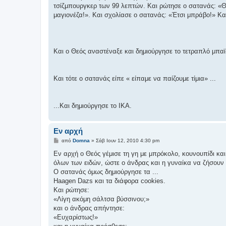
τσίζμπουργκερ των 99 λεπτών. Και ρώτησε ο σατανάς: «Θέ
μαγιονέζα!». Kαι σχολίασε ο σατανάς: «Έτσι μπράβο!» Κ
Και ο Θεός αναστέναξε και δημιούργησε το τετραπλό μπαϊ
Και τότε ο σατανάς είπε « είπαμε να παίζουμε τίμια» ...
...Και δημιούργησε το ΙΚΑ.
Εν αρχή
Δ
από
Domna
»
Σάβ Ιουν 12, 2010 4:30 pm
η
μ
Εν αρχή ο Θεός γέμισε τη γη με μπρόκολο, κουνουπίδι και
ο
όλων των ειδών, ώστε ο άνδρας και η γυναίκα να ζήσουν υ
σ
ί
Ο σατανάς όμως δημιούργησε τα ...
ε
Haagen Dazs και τα διάφορα cookies.
υ
σ
Και ρώτησε:
η
«Λίγη ακόμη σάλτσα βύσσινου;»
και ο άνδρας απήντησε:
«Ευχαρίστως!»