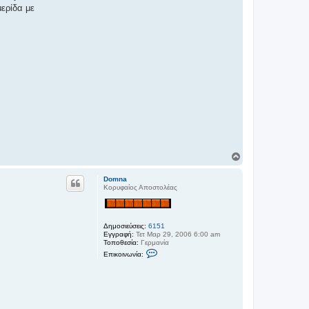
ερίδα με
Κ
ο
ρ
Domna
υ
Κορυφαίος Αποστολέας
φ
ή
Δημοσιεύσεις:
6151
Εγγραφή:
Τετ Μαρ 29, 2006 6:00 am
Τοποθεσία:
Γερμανία
Ε
Επικοινωνία:
π
ι
κ
ο
ι
ν
ω