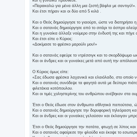
και η γυναίκα πρόσθεσε:
«Παρακαλώ για μένα άλλη μια ζεστή βάφλα με σαντιγύ!».
Και έτσι πήραν και οι δύο από 5 κιλά .
Και ο Θεός δημιούργησε το γιαούρτι, ώστε να διατηρήσει
Και ο σατανάς δημιούργησε από το σιτάρι το άσπρο αλεύρ
Και η γυναίκα άλλαξε νούμερο στην ένδυσή της και πήγε 
Και έτσι είπε ο Κύριος:
«Δοκίμασε το φρέσκο μαρούλι μου!»
Και ο σατανάς εφεύρε το ντρέσσιγκ και το σκορδόψωμο ω
Και οι άνδρες και οι γυναίκες μετά από αυτή την απόλαυσ
Ο Κύριος όμως είπε:
«Σας έδωσα φρέσκα λαχανικά και ελαιόλαδο, στο οποίο να
Και ο σατανάς συνόδεψε τα φαγητά αυτά με δεύτερο πιάτ
φιλετάκια κοτόπουλου.
Και οι τιμές χοληστερίνης του ανθρώπου ανέβηκαν στα ου
Έτσι ο Θεός έδωσε στον άνθρωπο αθλητικά παπούτσια, ώστ
Και ο σατανάς δημιούργησε την δορυφορική τηλεόραση και 
Και οι άνδρες και οι γυναίκες γελούσαν και έκλαιγαν μπ
Έτσι ο Θεός δημιούργησε την πατάτα, φτωχή σε λίπος και 
Και ο σατανάς αφαίρεσε την φλούδα και έκοψε το εσωτερι