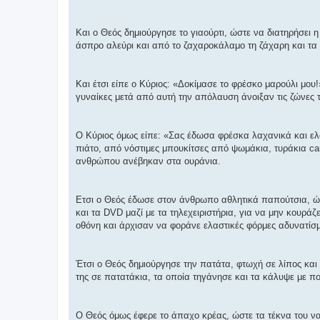
σ
η
Και ο Θεός δημιούργησε το γιαούρτι, ώστε να διατηρήσει 
άσπρο αλεύρι και από το ζαχαροκάλαμο τη ζάχαρη και τα 
Και έτσι είπε ο Κύριος: «Δοκίμασε το φρέσκο μαρούλι μου
γυναίκες μετά από αυτή την απόλαυση άνοιξαν τις ζώνες 
Ο Κύριος όμως είπε: «Σας έδωσα φρέσκα λαχανικά και ελα
πιάτο, από νόστιμες μπουκίτσες από ψωμάκια, τυράκια ca
ανθρώπου ανέβηκαν στα ουράνια.
Ετσι ο Θεός έδωσε στον άνθρωπο αθλητικά παπούτσια, ώσ
και τα DVD μαζί με τα τηλεχειριστήρια, για να μην κουράζ
οθόνη και άρχισαν να φοράνε ελαστικές φόρμες αδυνατίσ
Έτσι ο Θεός δημιούργησε την πατάτα, φτωχή σε λίπος και 
της σε πατατάκια, τα οποία τηγάνησε και τα κάλυψε με πο
Ο Θεός όμως έφερε το άπαχο κρέας, ώστε τα τέκνα του να