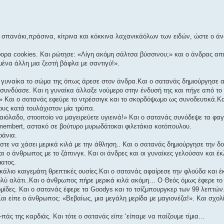
ι σπανάκι,πράσινα, κίτρινα και κόκκινα λαχανικάόλων των ειδών, ώστε ο άν
ορα cookies. Και ρώτησε: «Λίγη ακόμη σάλτσα βύσσινου;» και ο άνδρας απ
ένα άλλη μια ζεστή βάφλα με σαντιγύ!».
 η γυναίκα το σώμα της όπως άρεσε στον άνδρα.Και ο σατανάς δημιούργησε απ
συνδύασε. Και η γυναίκα άλλαξε νούμερο στην ένδυσή της και πήγε από το 
!» Και ο σατανάς εφεύρε το ντρέσσιγκ και το σκορδόψωμο ως συνοδευτικά.Και
ους κατά τουλάχιστον μία τρύπα.
ιόλαδο, στοοποίο να μαγειρεύετε υγιεινά!» Και ο σατανάς συνόδεψε τα φαγ
membert, αστακό σε βούτυρο μυρωδάτοκαι φιλετάκια κοτόπουλου.
ράνια.
τε να χάσει μερικά κιλά με την άθληση.. Και ο σατανάς δημιούργησε την δ
ται ο άνθρωπος με το ζάπινγκ. Και οι άνδρες και οι γυναίκες γελούσαν και έ
ματος.
κάλιο καιγεμάτη θρεπτικές ουσίες.Και ο σατανάς αφαίρεσε την φλούδα και έ
πολύ αλάτι..Και ο άνθρωπος πήρε μερικά κιλά ακόμη… Ο Θεός όμως έφερε τ
μίδες. Και ο σατανάς έφερε τα Goodys και το τσίζμπουργκερ των 99 λεπτών
αι είπε ο άνθρωπος: «Βεβαίως, μια μεγάλη μερίδα με μαγιονέζα!». Kαι σχολ
πάς της καρδιάς. Και τότε ο σατανάς είπε ‘είπαμε να παίζουμε τίμια…