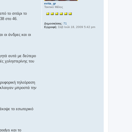
evita_gr
Τακτικό Μέλος
πό το σιτάρι το
38 στο 46.
Δημοσιεύσεις:
71
Εγγραφή:
Σάβ Ιούλ 18, 2009 5:42 pm
ι οι άνδρες και οι
γητά αυτά με δεύτερο
ές χοληστερίνης του
ορυφορική τηλεόραση
 έκλαιγαν μπροστά την
 έκοψε το εσωτερικό
oodys και το