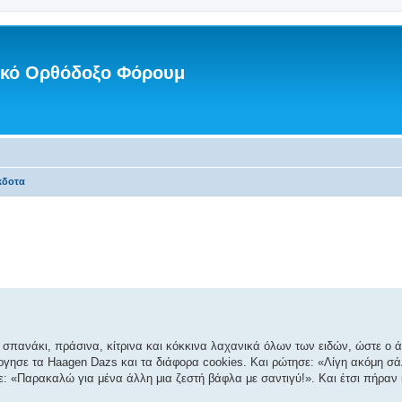
νικό Ορθόδοξο Φόρουμ
κδοτα
ι σπανάκι, πράσινα, κίτρινα και κόκκινα λαχανικά όλων των ειδών, ώστε ο 
ργησε τα Haagen Dazs και τα διάφορα cookies. Και ρώτησε: «Λίγη ακόμη σά
 «Παρακαλώ για μένα άλλη μια ζεστή βάφλα με σαντιγύ!». Και έτσι πήραν 