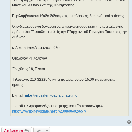
Μυστικοῦ Δείπνου καί τῆς Πεντηκοστῆς.
Περιλαμβάνονται ἔξοδα διδάκτρων, μεταβάσεως, διαμονῆς καί σιτίσεως.
Οἱ ἐνδιαφερόμενοι δύνανται νά ἐπικοινωνήσουν μετά τῆς ἐντεταλμένης
πρός τοῦτο Ἐκπαιδευτικοῦ εἰς τήν Ἐξαρχίαν τοῦ Παναγίου Τάφου εἰς τήν
Ἀθήναν:
κ. Αἰκατερίνην Διαμαντοπούλου
Θεολόγον -Φιλόλογον
Ἐρεχθέως 18, Πλάκα
Τηλέφωνο: 210-3222546 κατά τις ώρες 09:00-15:00 τις εργάσιμες
ημέρες
Ε -mail:
info@jerusalem-patriarchate.info
Ἐκ τοῦ Ἑλληνορθοδόξου Πατριαρχείου τῶν Ἱεροσολύμων
http://www.jp-newsgate.net/gr/2008/06/02/657/
Απάντηση