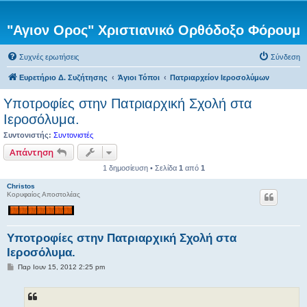
"Αγιον Ορος" Χριστιανικό Ορθόδοξο Φόρουμ
Συχνές ερωτήσεις
Σύνδεση
Ευρετήριο Δ. Συζήτησης
Άγιοι Τόποι
Πατριαρχείον Ιεροσολύμων
Υποτροφίες στην Πατριαρχική Σχολή στα
Ιεροσόλυμα.
Συντονιστής:
Συντονιστές
Απάντηση
1 δημοσίευση • Σελίδα
1
από
1
Christos
Κορυφαίος Αποστολέας
Υποτροφίες στην Πατριαρχική Σχολή στα
Ιεροσόλυμα.
Δ
Παρ Ιουν 15, 2012 2:25 pm
η
μ
ο
σ