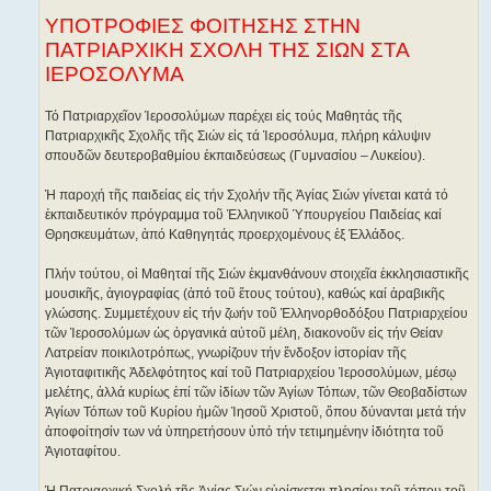
ί
ε
ΥΠΟΤΡΟΦΙΕΣ ΦΟΙΤΗΣΗΣ ΣΤΗΝ
υ
σ
ΠΑΤΡΙΑΡΧΙΚΗ ΣΧΟΛΗ ΤΗΣ ΣΙΩΝ ΣΤΑ
η
ΙΕΡΟΣΟΛΥΜΑ
Τό Πατριαρχεῖον Ἱεροσολύμων παρέχει εἰς τούς Μαθητάς τῆς
Πατριαρχικῆς Σχολῆς τῆς Σιών εἰς τά Ἱεροσόλυμα, πλήρη κάλυψιν
σπουδῶν δευτεροβαθμίου ἐκπαιδεύσεως (Γυμνασίου – Λυκείου).
Ἡ παροχή τῆς παιδείας εἰς τήν Σχολήν τῆς Ἁγίας Σιών γίνεται κατά τό
ἐκπαιδευτικόν πρόγραμμα τοῦ Ἑλληνικοῦ Ὑπουργείου Παιδείας καί
Θρησκευμάτων, ἀπό Καθηγητάς προερχομένους ἐξ Ἑλλάδος.
Πλήν τούτου, οἱ Μαθηταί τῆς Σιών ἐκμανθάνουν στοιχεῖα ἐκκλησιαστικῆς
μουσικῆς, ἁγιογραφίας (ἀπό τοῦ ἔτους τούτου), καθώς καί ἀραβικῆς
γλώσσης. Συμμετέχουν εἰς τήν ζωήν τοῦ Ἑλληνορθοδόξου Πατριαρχείου
τῶν Ἱεροσολύμων ὡς ὀργανικά αὐτοῦ μέλη, διακονοῦν εἰς τήν Θείαν
Λατρείαν ποικιλοτρόπως, γνωρίζουν τήν ἔνδοξον ἱστορίαν τῆς
Ἁγιοταφιτικῆς Ἀδελφότητος καί τοῦ Πατριαρχείου Ἱεροσολύμων, μέσῳ
μελέτης, ἀλλά κυρίως ἐπί τῶν ἰδίων τῶν Ἁγίων Τόπων, τῶν Θεοβαδίστων
Ἁγίων Τόπων τοῦ Κυρίου ἡμῶν Ἰησοῦ Χριστοῦ, ὅπου δύνανται μετά τήν
ἀποφοίτησίν των νά ὑπηρετήσουν ὑπό τήν τετιμημένην ἰδιότητα τοῦ
Ἁγιοταφίτου.
Ἡ Πατριαρχική Σχολή τῆς Ἁγίας Σιών εὑρίσκεται πλησίον τοῦ τόπου τοῦ