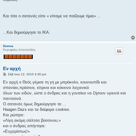
Και τότε ο σατανάς είπε « είπαμε να παίζουμε τίμια» ...
...Και δημιούργησε το ΙΚΑ.
Domna
Κορυφαίος Αποστολέας
Εν αρχή
Δ
Σάβ Ιουν 12, 2010 4:30 pm
η
μ
Εν αρχή ο Θεός γέμισε τη γη με μπρόκολο, κουνουπίδι και
ο
σπανάκι,πράσινα, κίτρινα και κόκκινα λαχανικά
σ
ί
όλων των ειδών, ώστε ο άνδρας και η γυναίκα να ζήσουν υγιεινά και
ε
παντοτινά.
υ
σ
Ο σατανάς όμως δημιούργησε τα ...
η
Haagen Dazs και τα διάφορα cookies.
Και ρώτησε:
«Λίγη ακόμη σάλτσα βύσσινου;»
και ο άνδρας απήντησε:
«Ευχαρίστως!»