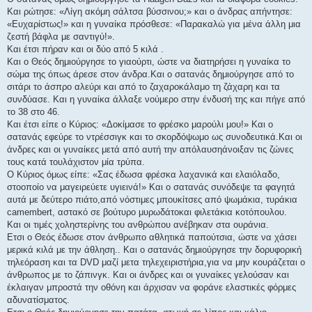
Και ρώτησε: «Λίγη ακόμη σάλτσα βύσσινου;» και ο άνδρας απήντησε:
«Ευχαρίστως!» και η γυναίκα πρόσθεσε: «Παρακαλώ για μένα άλλη μια
ζεστή βάφλα με σαντιγύ!».
Και έτσι πήραν και οι δύο από 5 κιλά .
Και ο Θεός δημιούργησε το γιαούρτι, ώστε να διατηρήσει η γυναίκα το
σώμα της όπως άρεσε στον άνδρα.Και ο σατανάς δημιούργησε από το
σιτάρι το άσπρο αλεύρι και από το ζαχαροκάλαμο τη ζάχαρη και τα
συνδύασε. Και η γυναίκα άλλαξε νούμερο στην ένδυσή της και πήγε από
το 38 στο 46.
Και έτσι είπε ο Κύριος: «Δοκίμασε το φρέσκο μαρούλι μου!» Και ο
σατανάς εφεύρε το ντρέσσιγκ και το σκορδόψωμο ως συνοδευτικά.Και οι
άνδρες και οι γυναίκες μετά από αυτή την απόλαυσηάνοιξαν τις ζώνες
τους κατά τουλάχιστον μία τρύπα.
Ο Κύριος όμως είπε: «Σας έδωσα φρέσκα λαχανικά και ελαιόλαδο,
στοοποίο να μαγειρεύετε υγιεινά!» Και ο σατανάς συνόδεψε τα φαγητά
αυτά με δεύτερο πιάτο,από νόστιμες μπουκίτσες από ψωμάκια, τυράκια
camembert, αστακό σε βούτυρο μυρωδάτοκαι φιλετάκια κοτόπουλου.
Και οι τιμές χοληστερίνης του ανθρώπου ανέβηκαν στα ουράνια.
Ετσι ο Θεός έδωσε στον άνθρωπο αθλητικά παπούτσια, ώστε να χάσει
μερικά κιλά με την άθληση.. Και ο σατανάς δημιούργησε την δορυφορική
τηλεόραση και τα DVD μαζί μετα τηλεχειριστήρια,για να μην κουράζεται ο
άνθρωπος με το ζάπινγκ. Και οι άνδρες και οι γυναίκες γελούσαν και
έκλαιγαν μπροστά την οθόνη και άρχισαν να φοράνε ελαστικές φόρμες
αδυνατίσματος.