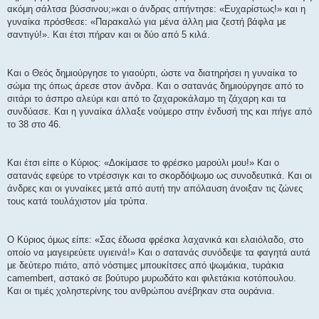
σ
ακόμη σάλτσα βύσσινου;»και ο άνδρας απήντησε: «Ευχαρίστως!» και η
η
γυναίκα πρόσθεσε: «Παρακαλώ για μένα άλλη μια ζεστή βάφλα με
σαντιγύ!». Και έτσι πήραν και οι δύο από 5 κιλά.
Και ο Θεός δημιούργησε το γιαούρτι, ώστε να διατηρήσει η γυναίκα το
σώμα της όπως άρεσε στον άνδρα. Και ο σατανάς δημιούργησε από το
σιτάρι το άσπρο αλεύρι και από το ζαχαροκάλαμο τη ζάχαρη και τα
συνδύασε. Και η γυναίκα άλλαξε νούμερο στην ένδυσή της και πήγε από
το 38 στο 46.
Και έτσι είπε ο Κύριος: «Δοκίμασε το φρέσκο μαρούλι μου!» Και ο
σατανάς εφεύρε το ντρέσσιγκ και το σκορδόψωμο ως συνοδευτικά. Και οι
άνδρες και οι γυναίκες μετά από αυτή την απόλαυση άνοιξαν τις ζώνες
τους κατά τουλάχιστον μία τρύπα.
Ο Κύριος όμως είπε: «Σας έδωσα φρέσκα λαχανικά και ελαιόλαδο, στο
οποίο να μαγειρεύετε υγιεινά!» Και ο σατανάς συνόδεψε τα φαγητά αυτά
με δεύτερο πιάτο, από νόστιμες μπουκίτσες από ψωμάκια, τυράκια
camembert, αστακό σε βούτυρο μυρωδάτο και φιλετάκια κοτόπουλου.
Και οι τιμές χοληστερίνης του ανθρώπου ανέβηκαν στα ουράνια.