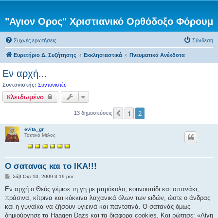
"Αγιον Ορος" Χριστιανικό Ορθόδοξο Φόρουμ
Συχνές ερωτήσεις
Σύνδεση
Ευρετήριο Δ. Συζήτησης
Εκκλησιαστικά
Πνευματικά Ανέκδοτα
Εν αρχή...
Συντονιστής:
Συντονιστές
Κλειδωμένο
1
2
Προηγούμενη
13 δημοσιεύσεις
evita_gr
Τακτικό Μέλος
Ο σατανας και το ΙΚΑ!!!
Δ
Σάβ Οκτ 10, 2009 3:19 pm
η
μ
Εν αρχή ο Θεός γέμισε τη γη με μπρόκολο, κουνουπίδι και σπανάκι,
ο
πράσινα, κίτρινα και κόκκινα λαχανικά όλων των ειδών, ώστε ο άνδρας
σ
ί
και η γυναίκα να ζήσουν υγιεινά και παντοτινά. Ο σατανάς όμως
ε
δημιούργησε τα Haagen Dazs και τα διάφορα cookies. Και ρώτησε: «Λίγη
υ