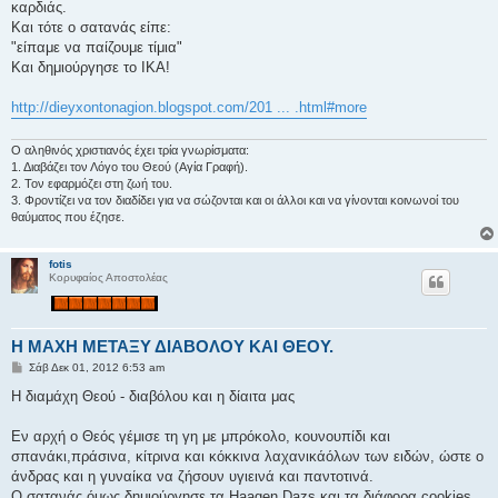
καρδιάς.
Και τότε ο σατανάς είπε:
"είπαμε να παίζουμε τίμια"
Και δημιούργησε το ΙΚΑ!
http://dieyxontonagion.blogspot.com/201 ... .html#more
Ο αληθινός χριστιανός έχει τρία γνωρίσματα:
1. Διαβάζει τον Λόγο του Θεού (Αγία Γραφή).
2. Τον εφαρμόζει στη ζωή του.
3. Φροντίζει να τον διαδίδει για να σώζονται και οι άλλοι και να γίνονται κοινωνοί του
θαύματος που έζησε.
fotis
Κορυφαίος Αποστολέας
Η ΜΑΧΗ ΜΕΤΑΞΥ ΔΙΑΒΟΛΟΥ ΚΑΙ ΘΕΟΥ.
Δ
Σάβ Δεκ 01, 2012 6:53 am
η
μ
Η διαμάχη Θεού - διαβόλου και η δίαιτα μας
ο
σ
ί
Εν αρχή ο Θεός γέμισε τη γη με μπρόκολο, κουνουπίδι και
ε
σπανάκι,πράσινα, κίτρινα και κόκκινα λαχανικάόλων των ειδών, ώστε ο
υ
σ
άνδρας και η γυναίκα να ζήσουν υγιεινά και παντοτινά.
η
Ο σατανάς όμως δημιούργησε τα Haagen Dazs και τα διάφορα cookies.