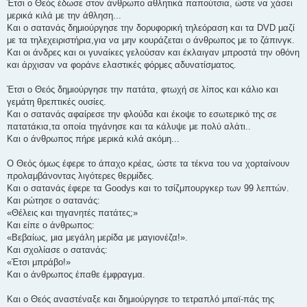
Έτσι ο Θεός έδωσε στον άνθρωπο αθλητικά παπούτσια, ώστε να χάσει
μερικά κιλά με την άθληση...
Και ο σατανάς δημιούργησε την δορυφορική τηλεόραση και τα DVD μαζί
με τα τηλεχειριστήρια,για να μην κουράζεται ο άνθρωπος με το ζάπινγκ.
Και οι άνδρες και οι γυναίκες γελούσαν και έκλαιγαν μπροστά την οθόνη
και άρχισαν να φοράνε ελαστικές φόρμες αδυνατίσματος.
Έτσι ο Θεός δημιούργησε την πατάτα, φτωχή σε λίπος και κάλιο και
γεμάτη θρεπτικές ουσίες.
Και ο σατανάς αφαίρεσε την φλούδα και έκοψε το εσωτερικό της σε
πατατάκια,τα οποία τηγάνησε και τα κάλυψε με πολύ αλάτι..
Και ο άνθρωπος πήρε μερικά κιλά ακόμη...
Ο Θεός όμως έφερε το άπαχο κρέας, ώστε τα τέκνα του να χορταίνουν
προλαμβάνοντας λιγότερες θερμίδες.
Και ο σατανάς έφερε τα Goodys και το τσίζμπουργκερ των 99 λεπτών.
Και ρώτησε ο σατανάς:
«Θέλεις και τηγανητές πατάτες;»
Και είπε ο άνθρωπος:
«Βεβαίως, μια μεγάλη μερίδα με μαγιονέζα!».
Kαι σχολίασε ο σατανάς:
«Έτσι μπράβο!»
Και ο άνθρωπος έπαθε έμφραγμα.
Και ο Θεός αναστέναξε και δημιούργησε το τετραπλό μπαϊ-πάς της