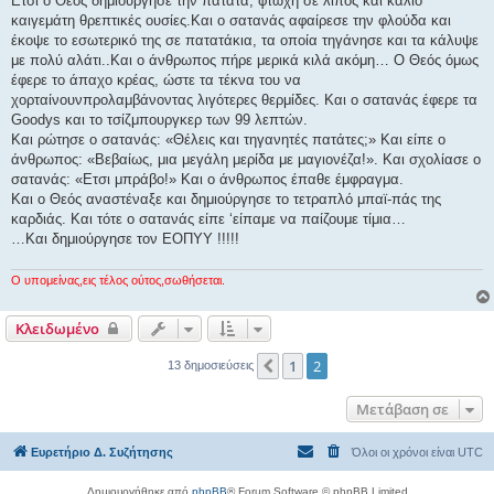
Ετσι ο Θεός δημιούργησε την πατάτα, φτωχή σε λίπος και κάλιο
καιγεμάτη θρεπτικές ουσίες.Και ο σατανάς αφαίρεσε την φλούδα και
έκοψε το εσωτερικό της σε πατατάκια, τα οποία τηγάνησε και τα κάλυψε
με πολύ αλάτι..Και ο άνθρωπος πήρε μερικά κιλά ακόμη… Ο Θεός όμως
έφερε το άπαχο κρέας, ώστε τα τέκνα του να
χορταίνουνπρολαμβάνοντας λιγότερες θερμίδες. Και ο σατανάς έφερε τα
Goodys και το τσίζμπουργκερ των 99 λεπτών.
Και ρώτησε ο σατανάς: «Θέλεις και τηγανητές πατάτες;» Και είπε ο
άνθρωπος: «Βεβαίως, μια μεγάλη μερίδα με μαγιονέζα!». Kαι σχολίασε ο
σατανάς: «Ετσι μπράβο!» Και ο άνθρωπος έπαθε έμφραγμα.
Και ο Θεός αναστέναξε και δημιούργησε το τετραπλό μπαϊ-πάς της
καρδιάς. Και τότε ο σατανάς είπε ‘είπαμε να παίζουμε τίμια…
…Και δημιούργησε τον ΕΟΠΥΥ !!!!!
Ο υπομείνας,εις τέλος ούτος,σωθήσεται.
Κλειδωμένο
1
2
Προηγούμενη
13 δημοσιεύσεις
Μετάβαση σε
Ευρετήριο Δ. Συζήτησης
Όλοι οι χρόνοι είναι
UTC
Δημιουργήθηκε από
phpBB
® Forum Software © phpBB Limited