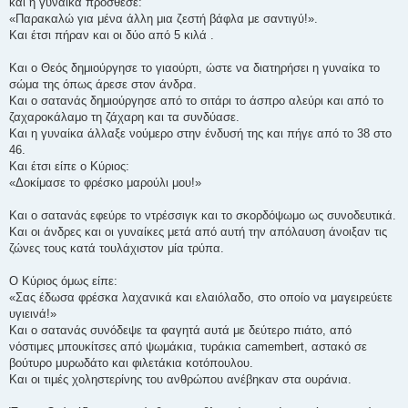
και η γυναίκα πρόσθεσε:
«Παρακαλώ για μένα άλλη μια ζεστή βάφλα με σαντιγύ!».
Και έτσι πήραν και οι δύο από 5 κιλά .
Και ο Θεός δημιούργησε το γιαούρτι, ώστε να διατηρήσει η γυναίκα το
σώμα της όπως άρεσε στον άνδρα.
Και ο σατανάς δημιούργησε από το σιτάρι το άσπρο αλεύρι και από το
ζαχαροκάλαμο τη ζάχαρη και τα συνδύασε.
Και η γυναίκα άλλαξε νούμερο στην ένδυσή της και πήγε από το 38 στο
46.
Και έτσι είπε ο Κύριος:
«Δοκίμασε το φρέσκο μαρούλι μου!»
Και ο σατανάς εφεύρε το ντρέσσιγκ και το σκορδόψωμο ως συνοδευτικά.
Και οι άνδρες και οι γυναίκες μετά από αυτή την απόλαυση άνοιξαν τις
ζώνες τους κατά τουλάχιστον μία τρύπα.
Ο Κύριος όμως είπε:
«Σας έδωσα φρέσκα λαχανικά και ελαιόλαδο, στο οποίο να μαγειρεύετε
υγιεινά!»
Και ο σατανάς συνόδεψε τα φαγητά αυτά με δεύτερο πιάτο, από
νόστιμες μπουκίτσες από ψωμάκια, τυράκια camembert, αστακό σε
βούτυρο μυρωδάτο και φιλετάκια κοτόπουλου.
Και οι τιμές χοληστερίνης του ανθρώπου ανέβηκαν στα ουράνια.