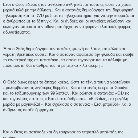
Ετσι ο Θεός έδωσε στον άνθρωπο αθλητικά παπούτσια, ώστε να χάσει
μερικά κιλά με την άθληση.. Και ο σατανάς δημιούργησε την δορυφορική
τηλεόραση και τα DVD μαζί με τα τηλεχειριστήρια, για να μην κουράζεται
ο άνθρωπος με το ζάπινγκ. Και οι άνδρες και οι γυναίκες γελούσαν και
έκλαιγαν μπροστά την οθόνη και άρχισαν να φοράνε ελαστικές φόρμες
αδυνατίσματος.
Έτσι ο Θεός δημιούργησε την πατάτα, φτωχή σε λίπος και κάλιο και
γεμάτη θρεπτικές ουσίες. Και ο σατανάς αφαίρεσε την φλούδα και έκοψε
το εσωτερικό της σε πατατάκια, τα οποία τηγάνησε και τα κάλυψε με
πολύ αλάτι. Και ο άνθρωπος πήρε μερικά κιλά ακόμη...
Ο Θεός όμως έφερε το άπαχο κρέας, ώστε τα τέκνα του να χορταίνουν
προλαμβάνοντας λιγότερες θερμίδες. Και ο σατανάς έφερε τα Goodys
και το τσίζμπουργκερ των 99 λεπτών. Και ρώτησε ο σατανάς: «Θέλεις
και τηγανητές πατάτες;» Και είπε ο άνθρωπος: «Βεβαίως, μια μεγάλη
μερίδα με μαγιονέζα!». Kαι σχολίασε ο σατανάς: «Έτσι μπράβο!» Και ο
άνθρωπος έπαθε έμφραγμα.
Και ο Θεός αναστέναξε και δημιούργησε το τετραπλό μπαϊ-πάς της
καρδιάς.