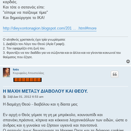
καρδιάς.
Και τότε ο σατανάς είπε:
"είπαμε να παίζουμε τίμια"
Και δημιούργησε το ΙΚΑ!
http://dieyxontonagion.blogspot.com/201 ... .html#more
Ο αληθινός χριστιανός έχει τρία γνωρίσματα:
1. Διαβάζει τον Λόγο του Θεού (Αγία Γραφή).
2. Τον εφαρμόζει στη ζωή του.
3. Φροντίζει να τον διαδίδει για να σώζονται και οι άλλοι και να γίνονται κοινωνοί του
θαύματος που έζησε.
fotis
Κορυφαίος Αποστολέας
Η ΜΑΧΗ ΜΕΤΑΞΥ ΔΙΑΒΟΛΟΥ ΚΑΙ ΘΕΟΥ.
Δ
Σάβ Δεκ 01, 2012 6:53 am
η
μ
Η διαμάχη Θεού - διαβόλου και η δίαιτα μας
ο
σ
ί
Εν αρχή ο Θεός γέμισε τη γη με μπρόκολο, κουνουπίδι και
ε
σπανάκι,πράσινα, κίτρινα και κόκκινα λαχανικάόλων των ειδών, ώστε ο
υ
σ
άνδρας και η γυναίκα να ζήσουν υγιεινά και παντοτινά.
η
Ο σατανάς όμως δημιούργησε τα Haagen Dazs και τα διάφορα cookies.