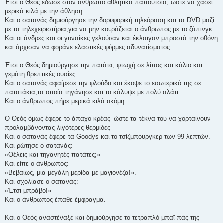
Έτσι ο Θεός έδωσε στον άνθρωπο αθλητικά παπούτσια, ώστε να χάσει
μερικά κιλά με την άθληση...
Και ο σατανάς δημιούργησε την δορυφορική τηλεόραση και τα DVD μαζί
με τα τηλεχειριστήρια,για να μην κουράζεται ο άνθρωπος με το ζάπινγκ.
Και οι άνδρες και οι γυναίκες γελούσαν και έκλαιγαν μπροστά την οθόνη
και άρχισαν να φοράνε ελαστικές φόρμες αδυνατίσματος.
Έτσι ο Θεός δημιούργησε την πατάτα, φτωχή σε λίπος και κάλιο και
γεμάτη θρεπτικές ουσίες.
Και ο σατανάς αφαίρεσε την φλούδα και έκοψε το εσωτερικό της σε
πατατάκια,τα οποία τηγάνησε και τα κάλυψε με πολύ αλάτι..
Και ο άνθρωπος πήρε μερικά κιλά ακόμη...
Ο Θεός όμως έφερε το άπαχο κρέας, ώστε τα τέκνα του να χορταίνουν
προλαμβάνοντας λιγότερες θερμίδες.
Και ο σατανάς έφερε τα Goodys και το τσίζμπουργκερ των 99 λεπτών.
Και ρώτησε ο σατανάς:
«Θέλεις και τηγανητές πατάτες;»
Και είπε ο άνθρωπος:
«Βεβαίως, μια μεγάλη μερίδα με μαγιονέζα!».
Kαι σχολίασε ο σατανάς:
«Έτσι μπράβο!»
Και ο άνθρωπος έπαθε έμφραγμα.
Και ο Θεός αναστέναξε και δημιούργησε το τετραπλό μπαϊ-πάς της