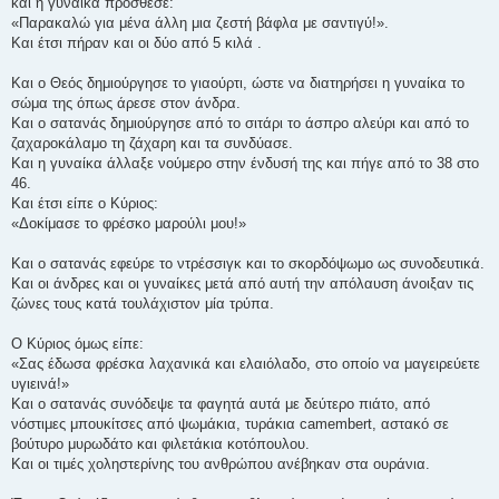
και η γυναίκα πρόσθεσε:
«Παρακαλώ για μένα άλλη μια ζεστή βάφλα με σαντιγύ!».
Και έτσι πήραν και οι δύο από 5 κιλά .
Και ο Θεός δημιούργησε το γιαούρτι, ώστε να διατηρήσει η γυναίκα το
σώμα της όπως άρεσε στον άνδρα.
Και ο σατανάς δημιούργησε από το σιτάρι το άσπρο αλεύρι και από το
ζαχαροκάλαμο τη ζάχαρη και τα συνδύασε.
Και η γυναίκα άλλαξε νούμερο στην ένδυσή της και πήγε από το 38 στο
46.
Και έτσι είπε ο Κύριος:
«Δοκίμασε το φρέσκο μαρούλι μου!»
Και ο σατανάς εφεύρε το ντρέσσιγκ και το σκορδόψωμο ως συνοδευτικά.
Και οι άνδρες και οι γυναίκες μετά από αυτή την απόλαυση άνοιξαν τις
ζώνες τους κατά τουλάχιστον μία τρύπα.
Ο Κύριος όμως είπε:
«Σας έδωσα φρέσκα λαχανικά και ελαιόλαδο, στο οποίο να μαγειρεύετε
υγιεινά!»
Και ο σατανάς συνόδεψε τα φαγητά αυτά με δεύτερο πιάτο, από
νόστιμες μπουκίτσες από ψωμάκια, τυράκια camembert, αστακό σε
βούτυρο μυρωδάτο και φιλετάκια κοτόπουλου.
Και οι τιμές χοληστερίνης του ανθρώπου ανέβηκαν στα ουράνια.