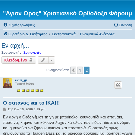
"Αγιον Ορος" Χριστιανικό Ορθόδοξο Φόρουμ
Συχνές ερωτήσεις
Σύνδεση
Ευρετήριο Δ. Συζήτησης
Εκκλησιαστικά
Πνευματικά Ανέκδοτα
Εν αρχή...
Συντονιστής:
Συντονιστές
Κλειδωμένο
1
2
Προηγούμενη
13 δημοσιεύσεις
evita_gr
Τακτικό Μέλος
Ο σατανας και το ΙΚΑ!!!
Δ
Σάβ Οκτ 10, 2009 3:19 pm
η
μ
Εν αρχή ο Θεός γέμισε τη γη με μπρόκολο, κουνουπίδι και σπανάκι,
ο
πράσινα, κίτρινα και κόκκινα λαχανικά όλων των ειδών, ώστε ο άνδρας
σ
ί
και η γυναίκα να ζήσουν υγιεινά και παντοτινά. Ο σατανάς όμως
ε
δημιούργησε τα Haagen Dazs και τα διάφορα cookies. Και ρώτησε: «Λίγη
υ