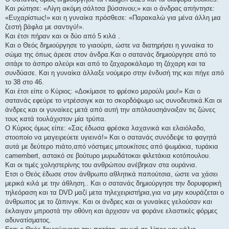
Και ρώτησε: «Λίγη ακόμη σάλτσα βύσσινου;» και ο άνδρας απήντησε:
«Ευχαρίστως!» και η γυναίκα πρόσθεσε: «Παρακαλώ για μένα άλλη μια
ζεστή βάφλα με σαντιγύ!».
Και έτσι πήραν και οι δύο από 5 κιλά .
Και ο Θεός δημιούργησε το γιαούρτι, ώστε να διατηρήσει η γυναίκα το
σώμα της όπως άρεσε στον άνδρα.Και ο σατανάς δημιούργησε από το
σιτάρι το άσπρο αλεύρι και από το ζαχαροκάλαμο τη ζάχαρη και τα
συνδύασε. Και η γυναίκα άλλαξε νούμερο στην ένδυσή της και πήγε από
το 38 στο 46.
Και έτσι είπε ο Κύριος: «Δοκίμασε το φρέσκο μαρούλι μου!» Και ο
σατανάς εφεύρε το ντρέσσιγκ και το σκορδόψωμο ως συνοδευτικά.Και οι
άνδρες και οι γυναίκες μετά από αυτή την απόλαυσηάνοιξαν τις ζώνες
τους κατά τουλάχιστον μία τρύπα.
Ο Κύριος όμως είπε: «Σας έδωσα φρέσκα λαχανικά και ελαιόλαδο,
στοοποίο να μαγειρεύετε υγιεινά!» Και ο σατανάς συνόδεψε τα φαγητά
αυτά με δεύτερο πιάτο,από νόστιμες μπουκίτσες από ψωμάκια, τυράκια
camembert, αστακό σε βούτυρο μυρωδάτοκαι φιλετάκια κοτόπουλου.
Και οι τιμές χοληστερίνης του ανθρώπου ανέβηκαν στα ουράνια.
Ετσι ο Θεός έδωσε στον άνθρωπο αθλητικά παπούτσια, ώστε να χάσει
μερικά κιλά με την άθληση.. Και ο σατανάς δημιούργησε την δορυφορική
τηλεόραση και τα DVD μαζί μετα τηλεχειριστήρια,για να μην κουράζεται ο
άνθρωπος με το ζάπινγκ. Και οι άνδρες και οι γυναίκες γελούσαν και
έκλαιγαν μπροστά την οθόνη και άρχισαν να φοράνε ελαστικές φόρμες
αδυνατίσματος.