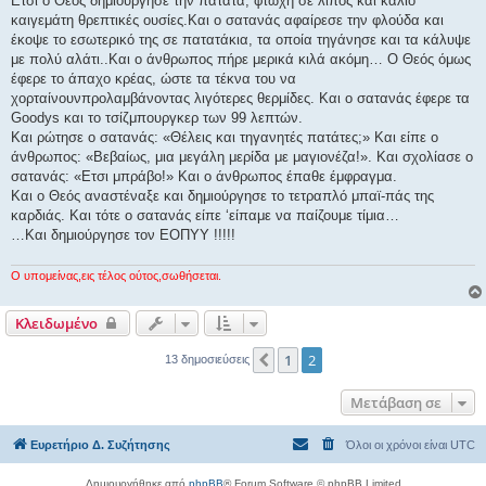
Ετσι ο Θεός δημιούργησε την πατάτα, φτωχή σε λίπος και κάλιο
καιγεμάτη θρεπτικές ουσίες.Και ο σατανάς αφαίρεσε την φλούδα και
έκοψε το εσωτερικό της σε πατατάκια, τα οποία τηγάνησε και τα κάλυψε
με πολύ αλάτι..Και ο άνθρωπος πήρε μερικά κιλά ακόμη… Ο Θεός όμως
έφερε το άπαχο κρέας, ώστε τα τέκνα του να
χορταίνουνπρολαμβάνοντας λιγότερες θερμίδες. Και ο σατανάς έφερε τα
Goodys και το τσίζμπουργκερ των 99 λεπτών.
Και ρώτησε ο σατανάς: «Θέλεις και τηγανητές πατάτες;» Και είπε ο
άνθρωπος: «Βεβαίως, μια μεγάλη μερίδα με μαγιονέζα!». Kαι σχολίασε ο
σατανάς: «Ετσι μπράβο!» Και ο άνθρωπος έπαθε έμφραγμα.
Και ο Θεός αναστέναξε και δημιούργησε το τετραπλό μπαϊ-πάς της
καρδιάς. Και τότε ο σατανάς είπε ‘είπαμε να παίζουμε τίμια…
…Και δημιούργησε τον ΕΟΠΥΥ !!!!!
Ο υπομείνας,εις τέλος ούτος,σωθήσεται.
Κλειδωμένο
1
2
Προηγούμενη
13 δημοσιεύσεις
Μετάβαση σε
Ευρετήριο Δ. Συζήτησης
Όλοι οι χρόνοι είναι
UTC
Δημιουργήθηκε από
phpBB
® Forum Software © phpBB Limited