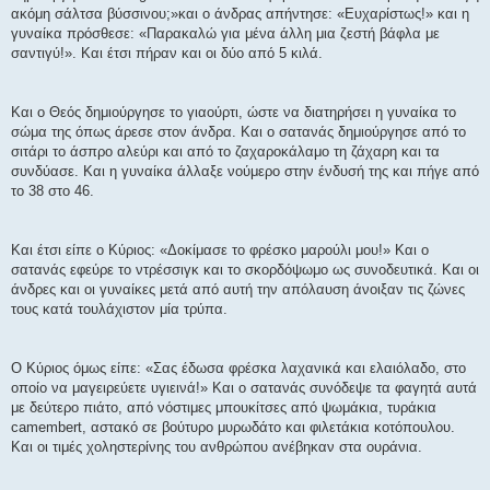
σ
ακόμη σάλτσα βύσσινου;»και ο άνδρας απήντησε: «Ευχαρίστως!» και η
η
γυναίκα πρόσθεσε: «Παρακαλώ για μένα άλλη μια ζεστή βάφλα με
σαντιγύ!». Και έτσι πήραν και οι δύο από 5 κιλά.
Και ο Θεός δημιούργησε το γιαούρτι, ώστε να διατηρήσει η γυναίκα το
σώμα της όπως άρεσε στον άνδρα. Και ο σατανάς δημιούργησε από το
σιτάρι το άσπρο αλεύρι και από το ζαχαροκάλαμο τη ζάχαρη και τα
συνδύασε. Και η γυναίκα άλλαξε νούμερο στην ένδυσή της και πήγε από
το 38 στο 46.
Και έτσι είπε ο Κύριος: «Δοκίμασε το φρέσκο μαρούλι μου!» Και ο
σατανάς εφεύρε το ντρέσσιγκ και το σκορδόψωμο ως συνοδευτικά. Και οι
άνδρες και οι γυναίκες μετά από αυτή την απόλαυση άνοιξαν τις ζώνες
τους κατά τουλάχιστον μία τρύπα.
Ο Κύριος όμως είπε: «Σας έδωσα φρέσκα λαχανικά και ελαιόλαδο, στο
οποίο να μαγειρεύετε υγιεινά!» Και ο σατανάς συνόδεψε τα φαγητά αυτά
με δεύτερο πιάτο, από νόστιμες μπουκίτσες από ψωμάκια, τυράκια
camembert, αστακό σε βούτυρο μυρωδάτο και φιλετάκια κοτόπουλου.
Και οι τιμές χοληστερίνης του ανθρώπου ανέβηκαν στα ουράνια.