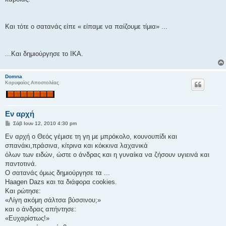
Και τότε ο σατανάς είπε « είπαμε να παίζουμε τίμια» ...
...Και δημιούργησε το ΙΚΑ.
Domna
Κορυφαίος Αποστολέας
Εν αρχή
Δ
Σάβ Ιουν 12, 2010 4:30 pm
η
μ
Εν αρχή ο Θεός γέμισε τη γη με μπρόκολο, κουνουπίδι και
ο
σπανάκι,πράσινα, κίτρινα και κόκκινα λαχανικά
σ
ί
όλων των ειδών, ώστε ο άνδρας και η γυναίκα να ζήσουν υγιεινά και
ε
παντοτινά.
υ
σ
Ο σατανάς όμως δημιούργησε τα ...
η
Haagen Dazs και τα διάφορα cookies.
Και ρώτησε:
«Λίγη ακόμη σάλτσα βύσσινου;»
και ο άνδρας απήντησε:
«Ευχαρίστως!»