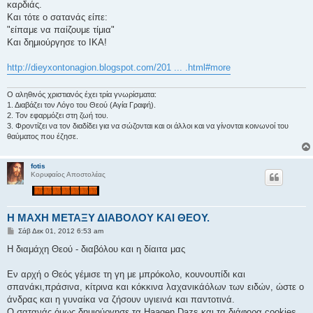
καρδιάς.
Και τότε ο σατανάς είπε:
"είπαμε να παίζουμε τίμια"
Και δημιούργησε το ΙΚΑ!
http://dieyxontonagion.blogspot.com/201 ... .html#more
Ο αληθινός χριστιανός έχει τρία γνωρίσματα:
1. Διαβάζει τον Λόγο του Θεού (Αγία Γραφή).
2. Τον εφαρμόζει στη ζωή του.
3. Φροντίζει να τον διαδίδει για να σώζονται και οι άλλοι και να γίνονται κοινωνοί του
θαύματος που έζησε.
fotis
Κορυφαίος Αποστολέας
Η ΜΑΧΗ ΜΕΤΑΞΥ ΔΙΑΒΟΛΟΥ ΚΑΙ ΘΕΟΥ.
Δ
Σάβ Δεκ 01, 2012 6:53 am
η
μ
Η διαμάχη Θεού - διαβόλου και η δίαιτα μας
ο
σ
ί
Εν αρχή ο Θεός γέμισε τη γη με μπρόκολο, κουνουπίδι και
ε
σπανάκι,πράσινα, κίτρινα και κόκκινα λαχανικάόλων των ειδών, ώστε ο
υ
σ
άνδρας και η γυναίκα να ζήσουν υγιεινά και παντοτινά.
η
Ο σατανάς όμως δημιούργησε τα Haagen Dazs και τα διάφορα cookies.