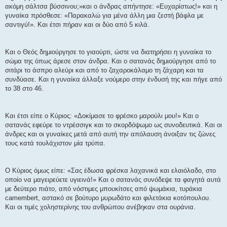
σ
ακόμη σάλτσα βύσσινου;»και ο άνδρας απήντησε: «Ευχαρίστως!» και η
η
γυναίκα πρόσθεσε: «Παρακαλώ για μένα άλλη μια ζεστή βάφλα με
σαντιγύ!». Και έτσι πήραν και οι δύο από 5 κιλά.
Και ο Θεός δημιούργησε το γιαούρτι, ώστε να διατηρήσει η γυναίκα το
σώμα της όπως άρεσε στον άνδρα. Και ο σατανάς δημιούργησε από το
σιτάρι το άσπρο αλεύρι και από το ζαχαροκάλαμο τη ζάχαρη και τα
συνδύασε. Και η γυναίκα άλλαξε νούμερο στην ένδυσή της και πήγε από
το 38 στο 46.
Και έτσι είπε ο Κύριος: «Δοκίμασε το φρέσκο μαρούλι μου!» Και ο
σατανάς εφεύρε το ντρέσσιγκ και το σκορδόψωμο ως συνοδευτικά. Και οι
άνδρες και οι γυναίκες μετά από αυτή την απόλαυση άνοιξαν τις ζώνες
τους κατά τουλάχιστον μία τρύπα.
Ο Κύριος όμως είπε: «Σας έδωσα φρέσκα λαχανικά και ελαιόλαδο, στο
οποίο να μαγειρεύετε υγιεινά!» Και ο σατανάς συνόδεψε τα φαγητά αυτά
με δεύτερο πιάτο, από νόστιμες μπουκίτσες από ψωμάκια, τυράκια
camembert, αστακό σε βούτυρο μυρωδάτο και φιλετάκια κοτόπουλου.
Και οι τιμές χοληστερίνης του ανθρώπου ανέβηκαν στα ουράνια.