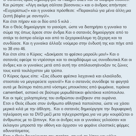
Και ρώτησε: «Λίγη ακόμη σάλτσα βύσσινου;» και ο άνδρας απήντησε:
«Ευχαρίστως!» και η γυναίκα πρόσθεσε: «Παρακαλώ για μένα άλλη μια
ζεστή βάφλα με σαντιγύ!».
Και έτσι πήραν και οι δύο από 5 κιλά .
Και ο Θεός δημιούργησε το γιαούρτι, ώστε να διατηρήσει η γυναίκα το
σώμα της όπως άρεσε στον άνδρα.Και ο σατανάς δημιούργησε από το
σιτάρι το άσπρο αλεύρι και από το ζαχαροκάλαμο τη ζάχαρη και τα
συνδύασε. Και η γυναίκα άλλαξε νούμερο στην ένδυσή της και πήγε από
το 38 στο 46.
Και έτσι είπε ο Κύριος: «Δοκίμασε το φρέσκο μαρούλι μου!» Και ο
σατανάς εφεύρε το ντρέσσιγκ και το σκορδόψωμο ως συνοδευτικά.Και οι
άνδρες και οι γυναίκες μετά από αυτή την απόλαυσηάνοιξαν τις ζώνες
τους κατά τουλάχιστον μία τρύπα.
Ο Κύριος όμως είπε: «Σας έδωσα φρέσκα λαχανικά και ελαιόλαδο,
στοοποίο να μαγειρεύετε υγιεινά!» Και ο σατανάς συνόδεψε τα φαγητά
αυτά με δεύτερο πιάτο,από νόστιμες μπουκίτσες από ψωμάκια, τυράκια
camembert, αστακό σε βούτυρο μυρωδάτοκαι φιλετάκια κοτόπουλου.
Και οι τιμές χοληστερίνης του ανθρώπου ανέβηκαν στα ουράνια.
Ετσι ο Θεός έδωσε στον άνθρωπο αθλητικά παπούτσια, ώστε να χάσει
μερικά κιλά με την άθληση.. Και ο σατανάς δημιούργησε την δορυφορική
τηλεόραση και τα DVD μαζί μετα τηλεχειριστήρια,για να μην κουράζεται ο
άνθρωπος με το ζάπινγκ. Και οι άνδρες και οι γυναίκες γελούσαν και
έκλαιγαν μπροστά την οθόνη και άρχισαν να φοράνε ελαστικές φόρμες
αδυνατίσματος.