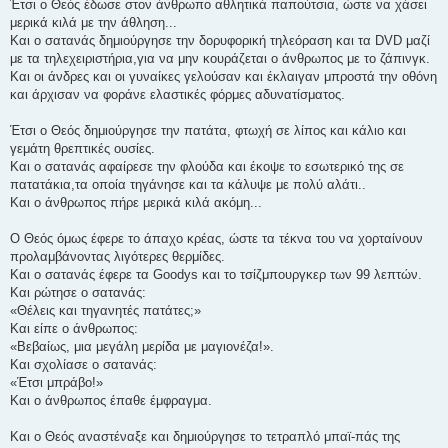
Έτσι ο Θεός έδωσε στον άνθρωπο αθλητικά παπούτσια, ώστε να χάσει
μερικά κιλά με την άθληση...
Και ο σατανάς δημιούργησε την δορυφορική τηλεόραση και τα DVD μαζί
με τα τηλεχειριστήρια,για να μην κουράζεται ο άνθρωπος με το ζάπινγκ.
Και οι άνδρες και οι γυναίκες γελούσαν και έκλαιγαν μπροστά την οθόνη
και άρχισαν να φοράνε ελαστικές φόρμες αδυνατίσματος.
Έτσι ο Θεός δημιούργησε την πατάτα, φτωχή σε λίπος και κάλιο και
γεμάτη θρεπτικές ουσίες.
Και ο σατανάς αφαίρεσε την φλούδα και έκοψε το εσωτερικό της σε
πατατάκια,τα οποία τηγάνησε και τα κάλυψε με πολύ αλάτι..
Και ο άνθρωπος πήρε μερικά κιλά ακόμη...
Ο Θεός όμως έφερε το άπαχο κρέας, ώστε τα τέκνα του να χορταίνουν
προλαμβάνοντας λιγότερες θερμίδες.
Και ο σατανάς έφερε τα Goodys και το τσίζμπουργκερ των 99 λεπτών.
Και ρώτησε ο σατανάς:
«Θέλεις και τηγανητές πατάτες;»
Και είπε ο άνθρωπος:
«Βεβαίως, μια μεγάλη μερίδα με μαγιονέζα!».
Kαι σχολίασε ο σατανάς:
«Έτσι μπράβο!»
Και ο άνθρωπος έπαθε έμφραγμα.
Και ο Θεός αναστέναξε και δημιούργησε το τετραπλό μπαϊ-πάς της