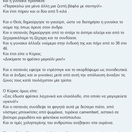
και η γυναίκα πρόσθεσε:
«Παρακαλώ για μένα άλλη μια ζεστή βάφλα με σαντιγύ!».
Και έτσι πήραν και οι δύο από 5 κιλά .
Και ο Θεός δημιούργησε το γιαούρτι, ώστε να διατηρήσει η γυναίκα το
σώμα της όπως άρεσε στον άνδρα.
Και ο σατανάς δημιούργησε από το σιτάρι το άσπρο αλεύρι και από το
ζαχαροκάλαμο τη ζάχαρη και τα συνδύασε.
Και η γυναίκα άλλαξε νούμερο στην ένδυσή της και πήγε από το 38 στο
46.
Και έτσι είπε ο Κύριος:
«Δοκίμασε το φρέσκο μαρούλι μου!»
Και ο σατανάς εφεύρε το ντρέσσιγκ και το σκορδόψωμο ως συνοδευτικά.
Και οι άνδρες και οι γυναίκες μετά από αυτή την απόλαυση άνοιξαν τις
ζώνες τους κατά τουλάχιστον μία τρύπα.
Ο Κύριος όμως είπε:
«Σας έδωσα φρέσκα λαχανικά και ελαιόλαδο, στο οποίο να μαγειρεύετε
υγιεινά!»
Και ο σατανάς συνόδεψε τα φαγητά αυτά με δεύτερο πιάτο, από
νόστιμες μπουκίτσες από ψωμάκια, τυράκια camembert, αστακό σε
βούτυρο μυρωδάτο και φιλετάκια κοτόπουλου.
Και οι τιμές χοληστερίνης του ανθρώπου ανέβηκαν στα ουράνια.