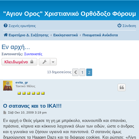
"Αγιον Ορος" Χριστιανικό Ορθόδοξο Φόρουμ
Συχνές ερωτήσεις
Σύνδεση
Ευρετήριο Δ. Συζήτησης
Εκκλησιαστικά
Πνευματικά Ανέκδοτα
Εν αρχή...
Συντονιστής:
Συντονιστές
Κλειδωμένο
1
2
Προηγούμενη
13 δημοσιεύσεις
evita_gr
Τακτικό Μέλος
Ο σατανας και το ΙΚΑ!!!
Δ
Σάβ Οκτ 10, 2009 3:19 pm
η
μ
Εν αρχή ο Θεός γέμισε τη γη με μπρόκολο, κουνουπίδι και σπανάκι,
ο
πράσινα, κίτρινα και κόκκινα λαχανικά όλων των ειδών, ώστε ο άνδρας
σ
ί
και η γυναίκα να ζήσουν υγιεινά και παντοτινά. Ο σατανάς όμως
ε
δημιούργησε τα Haagen Dazs και τα διάφορα cookies. Και ρώτησε: «Λίγη
υ