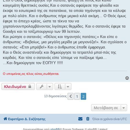
Ετσι ο Θεός δημιούργησε την πατάτα, φτωχή σε λίπος και κάλιο
καιγεμάτη θρεπτικές ουσίες.Και ο σατανάς αφαίρεσε την φλούδα και
έκοψε το εσωτερικό της σε πατατάκια, τα οποία τηγάνησε και τα κάλυψε
με πολύ αλάτι..Και ο άνθρωπος πήρε μερικά κιλά ακόμη… Ο Θεός όμως
έφερε το άπαχο κρέας, ώστε τα τέκνα του να
χορταίνουνπρολαμβάνοντας λιγότερες θερμίδες. Και ο σατανάς έφερε τα
Goodys και το τσίζμπουργκερ των 99 λεπτών.
Και ρώτησε ο σατανάς: «Θέλεις και τηγανητές πατάτες;» Και είπε ο
άνθρωπος: «Βεβαίως, μια μεγάλη μερίδα με μαγιονέζα!». Kαι σχολίασε ο
σατανάς: «Ετσι μπράβο!» Και ο άνθρωπος έπαθε έμφραγμα.
Και ο Θεός αναστέναξε και δημιούργησε το τετραπλό μπαϊ-πάς της
καρδιάς. Και τότε ο σατανάς είπε ‘είπαμε να παίζουμε τίμια…
…Και δημιούργησε τον ΕΟΠΥΥ !!!!!
Ο υπομείνας,εις τέλος ούτος,σωθήσεται.
Κλειδωμένο
1
2
Προηγούμενη
13 δημοσιεύσεις
Μετάβαση σε
Ευρετήριο Δ. Συζήτησης
Όλοι οι χρόνοι είναι
UTC
Δημιουργήθηκε από
phpBB
® Forum Software © phpBB Limited