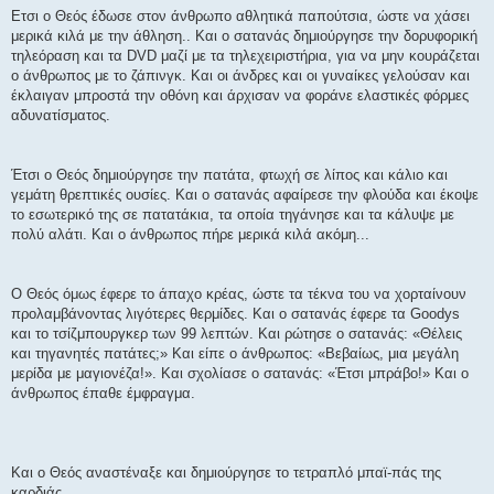
Ετσι ο Θεός έδωσε στον άνθρωπο αθλητικά παπούτσια, ώστε να χάσει
μερικά κιλά με την άθληση.. Και ο σατανάς δημιούργησε την δορυφορική
τηλεόραση και τα DVD μαζί με τα τηλεχειριστήρια, για να μην κουράζεται
ο άνθρωπος με το ζάπινγκ. Και οι άνδρες και οι γυναίκες γελούσαν και
έκλαιγαν μπροστά την οθόνη και άρχισαν να φοράνε ελαστικές φόρμες
αδυνατίσματος.
Έτσι ο Θεός δημιούργησε την πατάτα, φτωχή σε λίπος και κάλιο και
γεμάτη θρεπτικές ουσίες. Και ο σατανάς αφαίρεσε την φλούδα και έκοψε
το εσωτερικό της σε πατατάκια, τα οποία τηγάνησε και τα κάλυψε με
πολύ αλάτι. Και ο άνθρωπος πήρε μερικά κιλά ακόμη...
Ο Θεός όμως έφερε το άπαχο κρέας, ώστε τα τέκνα του να χορταίνουν
προλαμβάνοντας λιγότερες θερμίδες. Και ο σατανάς έφερε τα Goodys
και το τσίζμπουργκερ των 99 λεπτών. Και ρώτησε ο σατανάς: «Θέλεις
και τηγανητές πατάτες;» Και είπε ο άνθρωπος: «Βεβαίως, μια μεγάλη
μερίδα με μαγιονέζα!». Kαι σχολίασε ο σατανάς: «Έτσι μπράβο!» Και ο
άνθρωπος έπαθε έμφραγμα.
Και ο Θεός αναστέναξε και δημιούργησε το τετραπλό μπαϊ-πάς της
καρδιάς.