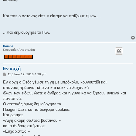
Και τότε ο σατανάς είπε « είπαμε να παίζουμε τίμια» ...
...Και δημιούργησε το ΙΚΑ.
Domna
Κορυφαίος Αποστολέας
Εν αρχή
Δ
Σάβ Ιουν 12, 2010 4:30 pm
η
μ
Εν αρχή ο Θεός γέμισε τη γη με μπρόκολο, κουνουπίδι και
ο
σπανάκι,πράσινα, κίτρινα και κόκκινα λαχανικά
σ
ί
όλων των ειδών, ώστε ο άνδρας και η γυναίκα να ζήσουν υγιεινά και
ε
παντοτινά.
υ
σ
Ο σατανάς όμως δημιούργησε τα ...
η
Haagen Dazs και τα διάφορα cookies.
Και ρώτησε:
«Λίγη ακόμη σάλτσα βύσσινου;»
και ο άνδρας απήντησε:
«Ευχαρίστως!»