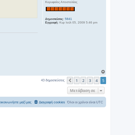
Κορυφαίος Αποστολέας
Δημοσιεύσεις:
5841
Εγγραφή:
Κυρ Ιούλ 05, 2009 5:46 pm
Κ
ο
1
2
3
4
5
ρ
Προηγούμενη
43 δημοσιεύσεις
υ
φ
Μετάβαση σε
ή
ικοινωνήστε μαζί μας
Διαγραφή cookies
Όλοι οι χρόνοι είναι
UTC