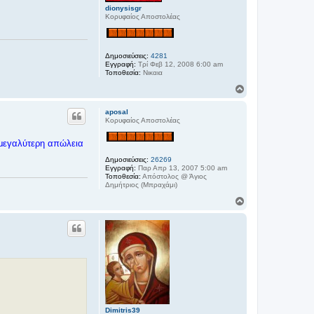
dionysisgr
Κορυφαίος Αποστολέας
Δημοσιεύσεις:
4281
Εγγραφή:
Τρί Φεβ 12, 2008 6:00 am
Τοποθεσία:
Νικαια
Κ
ο
ρ
aposal
υ
Κορυφαίος Αποστολέας
φ
ή
ε μεγαλύτερη απώλεια
Δημοσιεύσεις:
26269
Εγγραφή:
Παρ Απρ 13, 2007 5:00 am
Τοποθεσία:
Απόστολος @ Άγιος
Δημήτριος (Μπραχάμι)
Κ
ο
ρ
υ
φ
ή
Dimitris39