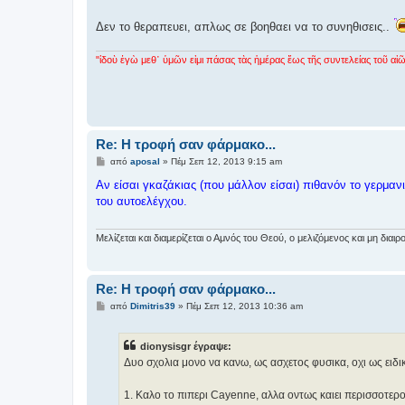
σ
η
Δεν το θεραπευει, απλως σε βοηθαει να το συνηθισεις..
"ἰδοὺ ἐγὼ μεθ᾿ ὑμῶν εἰμι πάσας τὰς ἡμέρας ἕως τῆς συντελείας τοῦ αἰῶ
Re: H τροφή σαν φάρμακο...
Δ
από
aposal
»
Πέμ Σεπ 12, 2013 9:15 am
η
μ
Αν είσαι γκαζάκιας (που μάλλον είσαι) πιθανόν το γερμα
ο
του αυτοελέγχου.
σ
ί
ε
υ
Μελίζεται και διαμερίζεται ο Αμνός του Θεού, ο μελιζόμενος και μη δι
σ
η
Re: H τροφή σαν φάρμακο...
Δ
από
Dimitris39
»
Πέμ Σεπ 12, 2013 10:36 am
η
μ
ο
dionysisgr έγραψε:
σ
ί
Δυο σχολια μονο να κανω, ως ασχετος φυσικα, οχι ως ειδι
ε
υ
σ
1. Καλο το πιπερι Cayenne, αλλα οντως καιει περισσοτερ
η