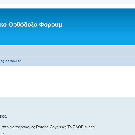
νικό Ορθόδοξο Φόρουμ
 agiooros.net
κος.
ο απο τις παρανομες Porche Cayenne; Το ΣΔΟΕ τι λεει;
...