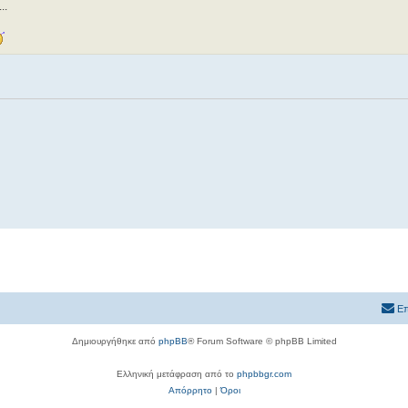
..
Επ
Δημιουργήθηκε από
phpBB
® Forum Software © phpBB Limited
Ελληνική μετάφραση από το
phpbbgr.com
Απόρρητο
|
Όροι