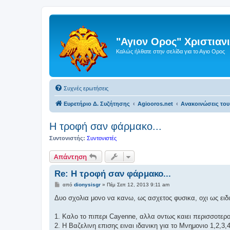
"Αγιον Ορος" Χριστια
Καλώς ήλθατε στην σελίδα για το Αγιο Ορος
Συχνές ερωτήσεις
Ευρετήριο Δ. Συζήτησης
Agiooros.net
Ανακοινώσεις του
H τροφή σαν φάρμακο...
Συντονιστής:
Συντονιστές
Απάντηση
Re: H τροφή σαν φάρμακο...
Δ
από
dionysisgr
»
Πέμ Σεπ 12, 2013 9:11 am
η
μ
Δυο σχολια μονο να κανω, ως ασχετος φυσικα, οχι ως ειδι
ο
σ
ί
1. Καλο το πιπερι Cayenne, αλλα οντως καιει περισσοτερ
ε
2. H Βαζελινη επισης ειναι ιδανικη για το Μνημονιο 1,2,3,4
υ