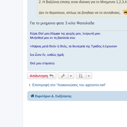
2. H Βαζελινη επισης ειναι ιδανικη για το Μνημονιο 1,2,3,4.
Δεν το θεραπευει, απλως σε βοηθαει να το συνηθισεις..
Για το μνημονιο φατε 3 κιλα Φασολαδα
Κύριε,Θεέ μου,Νύμφιε της ψυχής μου, λυτρωτή μου.
Μνήσθητί μου εν τη βασιλεία σου
«Χαίροις μετά Θεόν ή Θεός, τα δευτερεία της Τριάδος ή έχουσα»
ἳνα ὦσιν ἓν, καθώς ἡμεῖς
Θεέ μου σ'αγαπώ
Απάντηση
Επιστροφή στο “Ανακοινώσεις του agiooros.net”
Ευρετήριο Δ. Συζήτησης