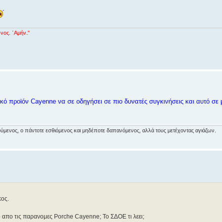
νος. ᾿Αμήν."
νικό προϊόν Cayenne να σε οδηγήσει σε πιο δυνατές συγκινήσεις και αυτό σ
αιρούμενος, ο πάντοτε εσθιόμενος και μηδέποτε δαπανόμενος, αλλά τους μετέχοντας αγιάζων.
κος.
ο απο τις παρανομες Porche Cayenne; Το ΣΔΟΕ τι λεει;