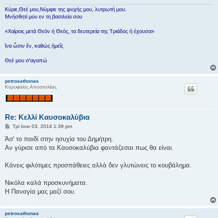
υ
σ
Κύριε,Θεέ μου,Νύμφιε της ψυχής μου, λυτρωτή μου.
η
Μνήσθητί μου εν τη βασιλεία σου
«Χαίροις μετά Θεόν ή Θεός, τα δευτερεία της Τριάδος ή έχουσα»
ἳνα ὦσιν ἓν, καθώς ἡμεῖς
Θεέ μου σ'αγαπώ
petrosathonas
Κορυφαίος Αποστολέας
Re: Κελλί Καυσοκαλύβια
Δ
Τρί Ιουν 03, 2014 1:39 pm
η
μ
Άσ' το παιδί στην ησυχία του Δημήτρη.
ο
Αν γύρισε από τα Καυσοκαλύβια φαντάζεσαι πως θα είναι.
σ
ί
ε
Κάνεις φιλότιμες προσπάθειες αλλά δεν γλυτώνεις το κουβάλημα.
υ
σ
η
Νικόλα καλά προσκυνήματα.
Η Παναγία μας μαζί σου.
petrosathonas