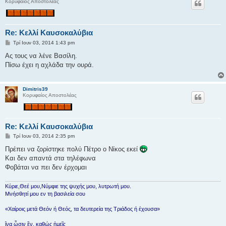
Κορυφαίος Αποστολέας
Re: Κελλί Καυσοκαλύβια
Δ
Τρί Ιουν 03, 2014 1:43 pm
η
μ
Ας τους να λένε Βασίλη.
ο
Πίσω έχει η αχλάδα την ουρά.
σ
ί
ε
υ
Dimitris39
σ
Κορυφαίος Αποστολέας
η
Re: Κελλί Καυσοκαλύβια
Δ
Τρί Ιουν 03, 2014 2:35 pm
η
μ
Πρέπει να ζορίστηκε πολύ Πέτρο ο Νίκος εκεί
ο
Και δεν απαντά στα τηλέφωνα
σ
ί
Φοβάται να πει δεν έρχομαι
ε
υ
σ
Κύριε,Θεέ μου,Νύμφιε της ψυχής μου, λυτρωτή μου.
η
Μνήσθητί μου εν τη βασιλεία σου
«Χαίροις μετά Θεόν ή Θεός, τα δευτερεία της Τριάδος ή έχουσα»
ἳνα ὦσιν ἓν, καθώς ἡμεῖς