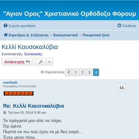
"Αγιον Ορος" Χριστιανικό Ορθόδοξο Φόρουμ
Συχνές ερωτήσεις
Σύνδεση
Ευρετήριο Δ. Συζήτησης
Εκκλησιαστικά
Πνευματικά Quiz
Κελλί Καυσοκαλύβια
Συντονιστής:
Συντονιστές
Απάντηση
1
2
3
4
Προηγούμενη
36 δημοσιεύσεις
vasilisalt
Κορυφαίος Αποστολέας
Re: Κελλί Καυσοκαλύβια
Δ
Τρί Ιουν 03, 2014 5:36 am
η
μ
Τα πράγματά μου είπε να πάρει.
ο
Όχι εμένα.
σ
ί
Περιττό να πω πως έχεις να με δεις καιρό...
ε
Έχεις μείνει πίσω.
υ