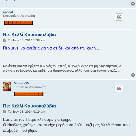
σ
η
aposal
Κορυφαίος Αποστολέας
Re: Κελλί Καυσοκαλύβια
Δ
Τρί Ιουν 03, 2014 5:38 am
η
μ
Περιμένει να ανέβεις για να σε δει και από την καλή...
ο
σ
ί
ε
υ
Μελίζεται και διαμερίζεται ο Αμνός του Θεού, ο μελιζόμενος και μη διαιρούμενος, ο
σ
πάντοτε εσθιόμενος και μηδέποτε δαπανόμενος, αλλά τους μετέχοντας αγιάζων.
η
Dimitris39
Κορυφαίος Αποστολέας
Re: Κελλί Καυσοκαλύβια
Δ
Τρί Ιουν 03, 2014 6:19 am
η
μ
Εμείς με τον Πέτρο κλείσαμε για έρημο
ο
Ο Νικόλας χάθηκε και το είχε μεράκι να έρθει μαζί μας Αλλά τέτοια που
σ
ί
Διαβάζει Φοβήθηκε
ε