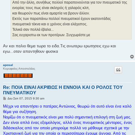
σ
Από την άλλη, συνήθως πολλοί παραπονούνται για τον πνευματικό της
η
ενορίας τους πως είναι σκληρός ή χαλαρός κλπ,
και θεωρούν πως είναι αμαρτία να βρουν άλλον.
Εκτός των παραπάνω πολλοί πνευματικοί έχουν εκατοντάδες
πνευματικά τέκνα και ο χρόνος είναι ελάχιστος.
Τελικά σαν πολλά έβαλα...
Σας ευχαριστω εκ των προτέρων. Συγχωρέστε με
Αν και παλιο θεμα τωρα το ειδα.Τις ανωτερω ερωτησεις εχω και
εγω...οταν απαντηθουν φυσικα
aposal
Κορυφαίος Αποστολέας
Re: ΠΟΙΑ ΕΙΝΑΙ ΑΚΡΙΒΩΣ Η ΕΝΝΟΙΑ ΚΑΙ Ο ΡΟΛΟΣ ΤΟΥ
ΠΝΕΥΜΑΤΙΚΟΥ
Δ
Δευ Σεπ 07, 2015 9:30 am
η
μ
Μέχρι να απαντήσει ο πατέρας Αντώνιος, θεωρώ ότι αυτό είναι ένα καλό
ο
θέμα για συζήτηση.
σ
ί
Νομίζω ότι ο πνευματικός είναι μια πολύ σημαντική επιλογή στη ζωή μας.
ε
Δεν είναι απλά ένας εξομολόγος, αλλά ένας πνευματικός μέντορας, ένας
υ
σ
διδάσκαλος από τον οποίο μπορούμε πολλά να μάθουμε σχετικά με την
η
Χριστιανική ζωή για την οποία οι περισσότεροι έχουμε άγνοια. Από τις