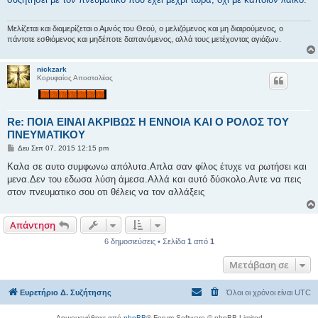
σ
ί
ε
υ
Μελίζεται και διαμερίζεται ο Αμνός του Θεού, ο μελιζόμενος και μη διαιρούμενος, ο
σ
πάντοτε εσθιόμενος και μηδέποτε δαπανόμενος, αλλά τους μετέχοντας αγιάζων.
η
nickzark
Κορυφαίος Αποστολέας
Re: ΠΟΙΑ ΕΙΝΑΙ ΑΚΡΙΒΩΣ Η ΕΝΝΟΙΑ ΚΑΙ Ο ΡΟΛΟΣ ΤΟΥ
ΠΝΕΥΜΑΤΙΚΟΥ
Δ
Δευ Σεπ 07, 2015 12:15 pm
η
μ
Καλα σε αυτο συμφωνω απόλυτα.Απλα σαν φίλος έτυχε να ρωτήσει και
ο
μενα.Δεν του εδωσα λύση άμεσα.Αλλά και αυτό δύσκολο.Αντε να πεις
σ
ί
στον πνευματικο σου οτι θέλεις να τον αλλάξεις
ε
υ
σ
Απάντηση
η
6 δημοσιεύσεις • Σελίδα
1
από
1
Μετάβαση σε
Ευρετήριο Δ. Συζήτησης
Όλοι οι χρόνοι είναι
UTC
Δημιουργήθηκε από
phpBB
® Forum Software © phpBB Limited