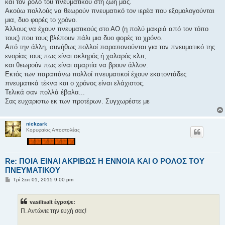
ί
και τον ρόλο του πνευματικού στη ζωή μας.
ε
Ακούω πολλούς να θεωρούν πνευματικό τον ιερέα που εξομολογούνται
υ
σ
μια, δυο φορές το χρόνο.
η
Άλλους να έχουν πνευματικούς στο ΑΟ (η πολύ μακριά από τον τόπο
τους) που τους βλέπουν πάλι μια δυο φορές το χρόνο.
Από την άλλη, συνήθως πολλοί παραπονούνται για τον πνευματικό της
ενορίας τους πως είναι σκληρός ή χαλαρός κλπ,
και θεωρούν πως είναι αμαρτία να βρουν άλλον.
Εκτός των παραπάνω πολλοί πνευματικοί έχουν εκατοντάδες
πνευματικά τέκνα και ο χρόνος είναι ελάχιστος.
Τελικά σαν πολλά έβαλα...
Σας ευχαριστω εκ των προτέρων. Συγχωρέστε με
nickzark
Κορυφαίος Αποστολέας
Re: ΠΟΙΑ ΕΙΝΑΙ ΑΚΡΙΒΩΣ Η ΕΝΝΟΙΑ ΚΑΙ Ο ΡΟΛΟΣ ΤΟΥ
ΠΝΕΥΜΑΤΙΚΟΥ
Δ
Τρί Σεπ 01, 2015 9:00 pm
η
μ
ο
vasilisalt έγραψε:
σ
ί
Π. Αντώνιε την ευχή σας!
ε
υ