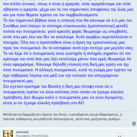
πιο απλές έννοιες, όπως τι είναι η αμαρτία, πότε αμαρτάνουμε και πότε
σβήνεται η αμαρτία, μέχρι και τις πιο σημαντικές αποφάσεις της ζωής μας
και για ποια θέματα πρέπει να τον συμβουλευόμαστε.
Το πιο σημαντικό βέβαια είναι η υπακοή που θα κάνουμε σε ό,τι μας πει.
Συνήθως εκεί πάσχει το σύστημα επικοινωνίας (εμπιστοσύνης) μεταξύ
πιστού και πνευματικού, γιατί αρκετές φορές θεωρούμε ως υπερβολές
αυτά που μας λέει και δεν τα εκτελούμε. Αυτό ακριβώς εκμεταλλεύεται ο
πονηρός. Όλη του η προσπάθεια είναι η άρση της εμπιστοσύνης μας
προς τον πνευματικό. Αν το καταφέρει αυτό έχει πετύχει μια μεγάλη νίκη.
Το να λέμε ότι ο πνευματικός είναι αυστηρός ή σκληρός σημαίνει ότι τον
κρίνουμε και από όσα μας λέει εκτελούμε μόνον όσα εμείς θεωρούμε ότι
είναι εφαρμόσιμα. Κάνουμε δηλαδή υπακοή στη δική μας κρίση και όχι
στον πνευματικό. Η αλλαγή πνευματικού, κατά τη γνώμη μου πρέπει να
έχει σοβαρούς λόγους και μαζί και την ευλογία του απερχόμενου
πνευματικού μας.
Στο σχετικό ερώτημα του Βασίλη η δική μου άποψη είναι ότι ο
πνευματικός πρέπει να είναι κάποιος στον οποίο να έχουμε εύκολη
πρόσβαση. Δεν θεωρώ καλό ο πνευματικός μας να είναι Αγιορείτης,
εκτός κι αν έχουμε εύκολη πρόσβαση στο ΑΟ.
Μελίζεται και διαμερίζεται ο Αμνός του Θεού, ο μελιζόμενος και μη διαιρούμενος, ο
πάντοτε εσθιόμενος και μηδέποτε δαπανόμενος, αλλά τους μετέχοντας αγιάζων.
nickzark
Κορυφαίος Αποστολέας