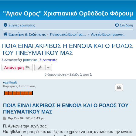
"Αγιον Ορος" Χριστιανικό Ορθόδοξο Φόρουμ
Συχνές ερωτήσεις
Σύνδεση
Ευρετήριο Δ. Συζήτησης
Πνευματικά Ερωτήματα προς τον π. Αντώνιο
Αρχείο Ερωτημάτων προς π. Αντώνιο
ΠΟΙΑ ΕΙΝΑΙ ΑΚΡΙΒΩΣ Η ΕΝΝΟΙΑ ΚΑΙ Ο ΡΟΛΟΣ
ΤΟΥ ΠΝΕΥΜΑΤΙΚΟΥ ΜΑΣ
Συντονιστές:
pAntonios
,
Συντονιστές
Απάντηση
6 δημοσιεύσεις • Σελίδα
1
από
1
vasilisalt
Κορυφαίος Αποστολέας
ΠΟΙΑ ΕΙΝΑΙ ΑΚΡΙΒΩΣ Η ΕΝΝΟΙΑ ΚΑΙ Ο ΡΟΛΟΣ ΤΟΥ
ΠΝΕΥΜΑΤΙΚΟΥ ΜΑΣ
Δ
Πέμ Οκτ 09, 2014 4:43 pm
η
μ
Π. Αντώνιε την ευχή σας!
ο
Θα ήθελα αν μπορέσετε και έχετε το χρόνο να μας αναλύσετε την έννοια
σ