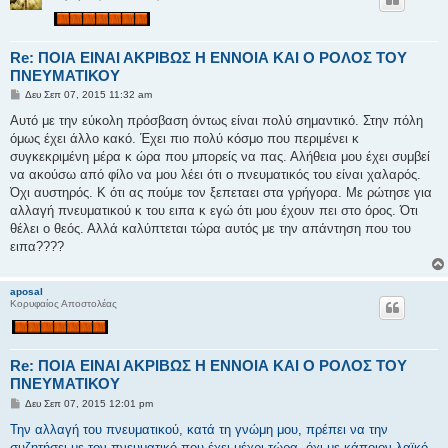
Re: ΠΟΙΑ ΕΙΝΑΙ ΑΚΡΙΒΩΣ Η ΕΝΝΟΙΑ ΚΑΙ Ο ΡΟΛΟΣ ΤΟΥ
ΠΝΕΥΜΑΤΙΚΟΥ
Δ
Δευ Σεπ 07, 2015 11:32 am
η
μ
Αυτό με την εύκολη πρόσβαση όντως είναι πολύ σημαντικό. Στην πόλη
ο
όμως έχει άλλο κακό. Έχει πιο πολύ κόσμο που περιμένει κ
σ
ί
συγκεκριμένη μέρα κ ώρα που μπορείς να πας. Αλήθεια μου έχει συμβεί
ε
να ακούσω από φίλο να μου λέει ότι ο πνευματικός του είναι χαλαρός.
υ
σ
Όχι αυστηρός. Κ ότι ας πούμε τον ξεπεταει στα γρήγορα. Με ρώτησε για
η
αλλαγή πνευματικού κ του ειπα κ εγώ ότι μου έχουν πει στο όρος. Ότι
θέλει ο θεός. Αλλά καλύπτεται τώρα αυτός με την απάντηση που του
ειπα????
aposal
Κορυφαίος Αποστολέας
Re: ΠΟΙΑ ΕΙΝΑΙ ΑΚΡΙΒΩΣ Η ΕΝΝΟΙΑ ΚΑΙ Ο ΡΟΛΟΣ ΤΟΥ
ΠΝΕΥΜΑΤΙΚΟΥ
Δ
Δευ Σεπ 07, 2015 12:01 pm
η
μ
Την αλλαγή του πνευματικού, κατά τη γνώμη μου, πρέπει να την
ο
συζητήσει με τον πνευματικό που έχει μέχρι τώρα, όχι με κάποιον λαϊκό.