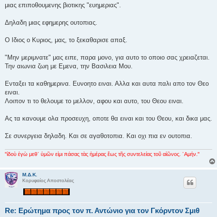
μιας επιποθουμενης βιοτικης "ευημεριας".
Δηλαδη μιας εφημερης ουτοπιας.
Ο Ιδιος ο Κυριος, μας, το ξεκαθαρισε απαξ.
"Μην μεριμνατε" μας ειπε, παρα μονο, για αυτο το οποιο σας χρειαζεται.
Την αιωνια ζωη με Εμενα, την Βασιλεια Μου.
Ενταξει τα καθημερινα. Ευνοητο ειναι. Αλλα και αυτα παλι απο τον Θεο
ειναι.
Λοιπον τι το θελουμε το μελλον, αφου και αυτο, του Θεου ειναι.
Ας τα κανουμε ολα προσευχη, οποτε θα ειναι και του Θεου, και δικα μας.
Σε συνεργεια δηλαδη. Και σε αγαθοτοπια. Και οχι πια εν ουτοπια.
"ἰδοὺ ἐγὼ μεθ᾿ ὑμῶν εἰμι πάσας τὰς ἡμέρας ἕως τῆς συντελείας τοῦ αἰῶνος. ᾿Αμήν."
Μ.Δ.Κ.
Κορυφαίος Αποστολέας
Re: Ερώτημα προς τον π. Αντώνιο για τον Γκόρντον Σμιθ