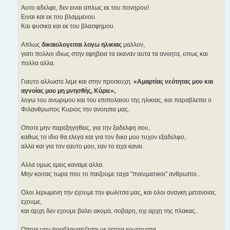
Αυτο αδελφε, δεν ειναι απλως εκ του πονηρου!
Ειναι και εκ του βλαμμενου.
Και φυσικα και εκ του βλασφημου.
Απλως
δικαιολογειται λογω ηλικιας
μαλλον,
γιατι πολλοι ιδιως στην εφηβεια τα εκαναν αυτα τα ανοητα, οπως και
πολλα αλλα.
Γιαυτο αλλωστε λεμε και στην προσευχη:
«Αμαρτίας νεότητας μου και
αγνοίας μου μη μνησθής, Κύριε»,
λογω του ανωριμου και του επιπολαιου της ηλικιας, και παραβλεπει ο
Φιλανθρωπος Κυριος την ανοησια μας.
Οποτε μην παρεξηγηθεις, για την ξαδελφη σου,
καθως το ιδιο θα ελεγα και για τον δικο μου τυχον εξαδελφο,
αλλα και για τον εαυτο μου, εαν το ειχα κανει.
Αλλα ομως εμεις καναμε αλλα.
Μην κοιτας τωρα που το παιζουμε ταχα "πνευματικοι" ανθρωποι..
Ολοι λερωμενη την εχουμε την φωλιτσα μας, και ολοι αναγκη μετανοιας
εχουμε,
και αρχη δεν εχουμε βαλει ακομα, σοβαρη, οχι αρχη της πλακας..
Οποτε μην προβληματιζεσαι με τετοια ερωτηματα..