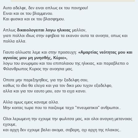
Αυτο αδελφε, δεν ειναι απλως εκ του πονηρου!
Ειναι και εκ του βλαμμενου.
Και φυσικα και εκ του βλασφημου.
Απλως
δικαιολογειται λογω ηλικιας
μαλλον,
γιατι πολλοι ιδιως στην εφηβεια τα εκαναν αυτα τα ανοητα, οπως και
πολλα αλλα.
Γιαυτο αλλωστε λεμε και στην προσευχη:
«Αμαρτίας νεότητας μου και
αγνοίας μου μη μνησθής, Κύριε»,
λογω του ανωριμου και του επιπολαιου της ηλικιας, και παραβλεπει ο
Φιλανθρωπος Κυριος την ανοησια μας.
Οποτε μην παρεξηγηθεις, για την ξαδελφη σου,
καθως το ιδιο θα ελεγα και για τον δικο μου τυχον εξαδελφο,
αλλα και για τον εαυτο μου, εαν το ειχα κανει.
Αλλα ομως εμεις καναμε αλλα.
Μην κοιτας τωρα που το παιζουμε ταχα "πνευματικοι" ανθρωποι..
Ολοι λερωμενη την εχουμε την φωλιτσα μας, και ολοι αναγκη μετανοιας
εχουμε,
και αρχη δεν εχουμε βαλει ακομα, σοβαρη, οχι αρχη της πλακας..