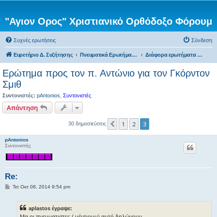
"Αγιον Ορος" Χριστιανικό Ορθόδοξο Φόρουμ
Συχνές ερωτήσεις
Σύνδεση
Ευρετήριο Δ. Συζήτησης
Πνευματικά Ερωτήματα προς τον π. Αντώνιο
Διάφορα ερωτήματα στον π. Αντώνιο.
Ερώτημα προς τον π. Αντώνιο για τον Γκόρντον
Σμιθ
Συντονιστές:
pAntonios
,
Συντονιστές
Απάντηση
1
2
3
Προηγούμενη
30 δημοσιεύσεις
pAntonios
Συντονιστής
Re:
Δ
Τετ Οκτ 08, 2014 9:54 pm
η
μ
ο
aplastos έγραψε:
σ
ί
Μα οι πνευματιστες ( μέντιουμ) αυτό δηλώνουν.