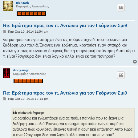
nickzark
σ
Κορυφαίος Αποστολέας
η
Re: Ερώτημα προς τον π. Αντώνιο για τον Γκόρντον Σμιθ
Δ
Παρ Οκτ 10, 2014 11:54 am
η
μ
να ρωτήσω και εγώ.υπάρχει ένα ας πούμε παιχνίδι που το έκανε μια
ο
ξαδέρφη μου παλιά.Έκανες ενα ερώτημα, κρατούσε εναν σταυρό και
σ
ί
ανάλογα πως κουνιόταν έπερνες θετική η αρνητική απάντηση.Αυτο τώρα
ε
τι είναι??σιγουρα δεν ειναι λογικό αλλα ειναι εκ του πονηρού?
υ
σ
η
dionysisgr
Κορυφαίος Αποστολέας
Re: Ερώτημα προς τον π. Αντώνιο για τον Γκόρντον Σμιθ
Δ
Παρ Οκτ 10, 2014 12:14 pm
η
μ
ο
nickzark έγραψε:
σ
ί
να ρωτήσω και εγώ.υπάρχει ένα ας πούμε παιχνίδι που το έκανε μια
ε
ξαδέρφη μου παλιά.Έκανες ενα ερώτημα, κρατούσε εναν σταυρό και
υ
σ
ανάλογα πως κουνιόταν έπερνες θετική η αρνητική απάντηση.Αυτο τώρα
η
τι είναι??σιγουρα δεν ειναι λογικό αλλα ειναι εκ του πονηρού?