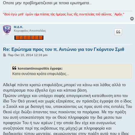
Οποτε μην προβληματιζεσαι με τετοια ερωτηματα..
"ἰδοὺ ἐγὼ μεθ᾿ ὑμῶν εἰμι πάσας τὰς ἡμέρας ἕως τῆς συντελείας τοῦ αἰῶνος. ᾿Αμήν."
Μ.Δ.Κ.
Κορυφαίος Αποστολέας
Re: Ερώτημα προς τον π. Αντώνιο για τον Γκόρντον Σμιθ
Δ
Παρ Οκτ 10, 2014 12:16 pm
η
μ
ο
konstantinoupolitis έγραψε:
σ
ί
Κατα συνέπεια κράτα επιφυλάξεις...
ε
υ
σ
Αδελφέ πάντα κρατώ επιφυλάξεις,μπορεί να κάνω και λάθος αλλά το
η
συμπέρασμα που έβγαλα έχει και κάποια βάση.
Πρώτον υπήρχε και υπάρχει σαφής απαγορευτική κατεύθυνση απο τον
ίδιο Τον Θεό γενική και χωρίς εξαιρέσεις, αν πρόσεξες έγραψα ότι ο ίδιος
ο Σαούλ και με διαταγή του, υπακούοντας ως προς αυτό στις εντολές Του
Θεού είχε διώξει άπαντας τους ποιούντας τα παρόμοια. Με την πράξη
του αυτή υποκατέστησε την εκ Θεού πληροφορία την δια μεσου των
προφητών Του ή των ιερέων ( την οποία δεν είχε και εναγωνίως
αναζητούσε περί της εκβάσεως της μάχης) με πληροφορία και
διαδικασίες τύπου μαντείας, ακυρώνοντας στην πράξη αυτά που ο ίδιος