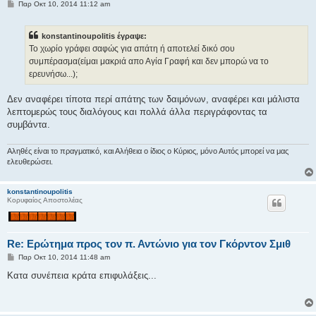
Δ
Παρ Οκτ 10, 2014 11:12 am
η
μ
ο
konstantinoupolitis έγραψε:
σ
ί
Το χωρίο γράφει σαφώς για απάτη ή αποτελεί δικό σου
ε
συμπέρασμα(είμαι μακριά απο Αγία Γραφή και δεν μπορώ να το
υ
σ
ερευνήσω...);
η
Δεν αναφέρει τίποτα περί απάτης των δαιμόνων, αναφέρει και μάλιστα
λεπτομερώς τους διαλόγους και πολλά άλλα περιγράφοντας τα
συμβάντα.
Αληθές είναι το πραγματικό, και Αλήθεια ο ίδιος ο Κύριος, μόνο Αυτός μπορεί να μας
ελευθερώσει.
konstantinoupolitis
Κορυφαίος Αποστολέας
Re: Ερώτημα προς τον π. Αντώνιο για τον Γκόρντον Σμιθ
Δ
Παρ Οκτ 10, 2014 11:48 am
η
μ
Κατα συνέπεια κράτα επιφυλάξεις...
ο
σ
ί
ε
υ