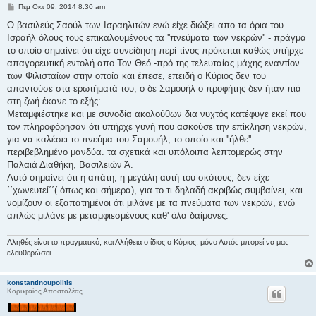
Δ
Πέμ Οκτ 09, 2014 8:30 am
η
μ
Ο βασιλεύς Σαούλ των Ισραηλιτών ενώ είχε διώξει απο τα όρια του
ο
Ισραήλ όλους τους επικαλουμένους τα ''πνεύματα των νεκρών'' - πράγμα
σ
ί
το οποίο σημαίνει ότι είχε συνείδηση περί τίνος πρόκειται καθώς υπήρχε
ε
απαγορευτική εντολή απο Τον Θεό -πρό της τελευταίας μάχης εναντίον
υ
σ
των Φιλισταίων στην οποία και έπεσε, επειδή ο Κύριος δεν του
η
απαντούσε στα ερωτήματά του, ο δε Σαμουήλ ο προφήτης δεν ήταν πιά
στη ζωή έκανε το εξής:
Μεταμφιέστηκε και με συνοδία ακολούθων δια νυχτός κατέφυγε εκεί που
τον πληροφόρησαν ότι υπήρχε γυνή που ασκούσε την επίκληση νεκρών,
για να καλέσει το πνεύμα του Σαμουήλ, το οποίο και ''ήλθε''
περιβεβλημένο μανδύα. τα σχετικά και υπόλοιπα λεπτομερώς στην
Παλαιά Διαθήκη, Βασιλειών Ά.
Αυτό σημαίνει ότι η απάτη, η μεγάλη αυτή του σκότους, δεν είχε
΄΄χωνευτεί΄΄( όπως και σήμερα), για το τι δηλαδή ακριβώς συμβαίνει, και
νομίζουν οι εξαπατημένοι ότι μιλάνε με τα πνεύματα των νεκρών, ενώ
απλώς μιλάνε με μεταμφιεσμένους καθ' όλα δαίμονες.
Αληθές είναι το πραγματικό, και Αλήθεια ο ίδιος ο Κύριος, μόνο Αυτός μπορεί να μας
ελευθερώσει.
konstantinoupolitis
Κορυφαίος Αποστολέας