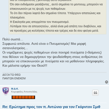
ε
Ότι σαν ενδιάμεσοι μεσάζοντες , αυτό σημαίνει το μεντιουμ, μπορούν να
υ
σ
επικοινωνούν με τις ψυχές των πεθαμένων.
η
Το ότι δεν πέρνει λεφτά δεν σημαίνει τίποτα. Υπάρχουν απατεώνες και
πλανεμένοι.
Η Εκκλησία μας απορρίπτει τον πνευματισμό.
Λύπάμαι που σε απογοητεύω , αλλά είναι μιά απάτη του διαβόλου, και
να προσέχεις μη κολλήσεις τίποτα και τρέχεις και δε σου φεύγει μετά.
Πολύ σωστά...
Συμφωνώ απόλυτα. Αυτό είναι ο Πνευματισμός! Μια μορφή
σατανολατρείας...
Οι νομιζόμενες ψυχές πεθαμένων είναι πονηρά πνεύματα (=δαίμονες)
που θέλουν να δημιουργήσουν την ψευδαίσθηση στους ανθρώπους ότι
μπορούν να επικοινωνούν με πνεύματα και να μαθαίνουν πληροφορίες.
Και μάλιστα ερήμην του Θεού!!!
ΔΟΞΑ ΤΩ ΘΕΩ
ΠΑΝΤΩΝ ΕΝΕΚΕΝ!
Μ.Δ.Κ.
Κορυφαίος Αποστολέας
Re: Ερώτημα προς τον π. Αντώνιο για τον Γκόρντον Σμιθ