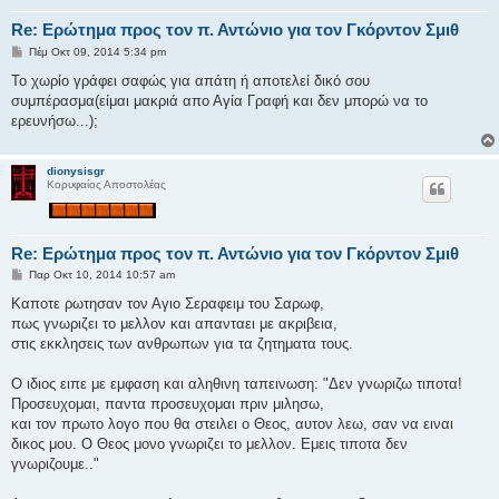
Re: Ερώτημα προς τον π. Αντώνιο για τον Γκόρντον Σμιθ
Δ
Πέμ Οκτ 09, 2014 5:34 pm
η
μ
Το χωρίο γράφει σαφώς για απάτη ή αποτελεί δικό σου
ο
συμπέρασμα(είμαι μακριά απο Αγία Γραφή και δεν μπορώ να το
σ
ί
ερευνήσω...);
ε
υ
σ
η
dionysisgr
Κορυφαίος Αποστολέας
Re: Ερώτημα προς τον π. Αντώνιο για τον Γκόρντον Σμιθ
Δ
Παρ Οκτ 10, 2014 10:57 am
η
μ
Καποτε ρωτησαν τον Αγιο Σεραφειμ του Σαρωφ,
ο
πως γνωριζει το μελλον και απανταει με ακριβεια,
σ
ί
στις εκκλησεις των ανθρωπων για τα ζητηματα τους.
ε
υ
σ
Ο ιδιος ειπε με εμφαση και αληθινη ταπεινωση: "Δεν γνωριζω τιποτα!
η
Προσευχομαι, παντα προσευχομαι πριν μιλησω,
και τον πρωτο λογο που θα στειλει ο Θεος, αυτον λεω, σαν να ειναι
δικος μου. Ο Θεος μονο γνωριζει το μελλον. Εμεις τιποτα δεν
γνωριζουμε.."