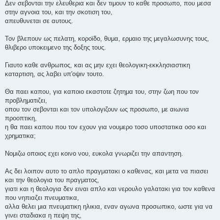
Δεν σεβονται την ελευθερια και δεν τιμουν το καθε προσωπο, που μεσα
στην αγνοια του, και την σκοτιση του,
απευθυνεται σε αυτους.
Τον βλεπουν ως πελατη, κοροϊδο, θυμα, ερμαιο της μεγαλωσυνης τους,
θλιβερο υποκειμενο της δοξης τους.
Γιαυτο καθε ανθρωπος, και ας μην εχει θεολογικη-εκκλησιαστικη
καταρτιση, ας λαβει υπ'οψιν τουτο.
Θα παει καπου, για καποιο εκαστοτε ζητημα του, στην ζωη που τον
προβληματιζει,
οπου τον σεβονται και τον υπολογιζουν ως προσωπο, με αιωνια
προοπτικη,
η θα παει καπου που τον εχουν για νουμερο τοσο υποστατικα οσο και
χρηματικα;
Νομιζω οποιος εχει κοινο νου, ευκολα γνωριζει την απαντηση.
Ας δει λοιπον αυτο το απλο πραγματακι ο καθενας, και μετα να πιασει
και την θεολογια του πραγματος,
γιατι και η θεολογια δεν ειναι απλο και νερουλο γαλατακι για τον καθενα
που νηπιαζει πνευματικα,
αλλα θελει μια πνευματικη ηλικια, εναν αγωνα προσωπικο, ωστε για να
γινει σταδιακα η πεψη της,