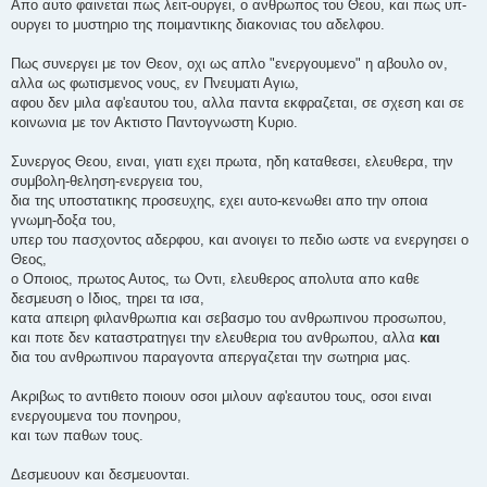
Απο αυτο φαινεται πως λειτ-ουργει, ο ανθρωπος του Θεου, και πως υπ-
ουργει το μυστηριο της ποιμαντικης διακονιας του αδελφου.
Πως συνεργει με τον Θεον, οχι ως απλο "ενεργουμενο" η αβουλο ον,
αλλα ως φωτισμενος νους, εν Πνευματι Αγιω,
αφου δεν μιλα αφ'εαυτου του, αλλα παντα εκφραζεται, σε σχεση και σε
κοινωνια με τον Ακτιστο Παντογνωστη Κυριο.
Συνεργος Θεου, ειναι, γιατι εχει πρωτα, ηδη καταθεσει, ελευθερα, την
συμβολη-θεληση-ενεργεια του,
δια της υποστατικης προσευχης, εχει αυτο-κενωθει απο την οποια
γνωμη-δοξα του,
υπερ του πασχοντος αδερφου, και ανοιγει το πεδιο ωστε να ενεργησει ο
Θεος,
ο Οποιος, πρωτος Αυτος, τω Οντι, ελευθερος απολυτα απο καθε
δεσμευση ο Ιδιος, τηρει τα ισα,
κατα απειρη φιλανθρωπια και σεβασμο του ανθρωπινου προσωπου,
και ποτε δεν καταστρατηγει την ελευθερια του ανθρωπου, αλλα
και
δια του ανθρωπινου παραγοντα απεργαζεται την σωτηρια μας.
Ακριβως το αντιθετο ποιουν οσοι μιλουν αφ'εαυτου τους, οσοι ειναι
ενεργουμενα του πονηρου,
και των παθων τους.
Δεσμευουν και δεσμευονται.