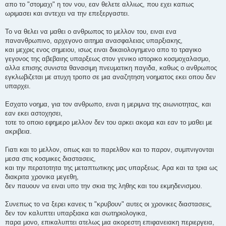
απο το "στομαχι" η τον νου, εαν θελετε αλλιως, που εχει καπως
ωριμασει και αντεχει να την επεξεργαστει.
Το να θελει να μαθει ο ανθρωπος το μελλον του, ειναι ενα
πανανθρωπινο, αρχεγονο αιτημα ανασφαλειας υπαρξιακης,
και μεχρις ενος σημειου, ισως ειναι δικαιολογημενο απο το τραγικο
γεγονος της αβεβαιης υπαρξεως στον γενικο ιστορικο κοσμοχαλασμο,
αλλα επισης συνιστα θανασιμη πνευματικη παγιδα, καθως ο ανθρωπος
εγκλωβιζεται με ατυχη τροπο σε μια αναζητηση νοηματος εκει οπου δεν
υπαρχει.
Εσχατο νοημα, για τον ανθρωπο, ειναι η μεριμνα της αιωνιοτητας, και
εαν εκει αστοχησει,
τοτε το οποιο εφημερο μελλον δεν του αρκει ακομα και εαν το μαθει με
ακριβεια.
Γιατι και το μελλον, οπως και το παρελθον και το παρον, συμπνιγονται
μεσα στις κοσμικες διαστασεις,
και την περατοτητα της μεταπτωτικης μας υπαρξεως. Αρα και τα τρια ως
διακριτα χρονικα μεγεθη,
δεν παυουν να ειναι υπο την σκια της ληθης και του εκμηδενισμου.
Συνεπως το να ξερει κανεις τι "κρυβουν" αυτες οι χρονικες διαστασεις,
δεν τον καλυπτει υπαρξιακα και σωτηριολογικα,
παρα μονο, επικαλυπτει ατελως μια ακορεστη επιφανειακη περιεργεια,