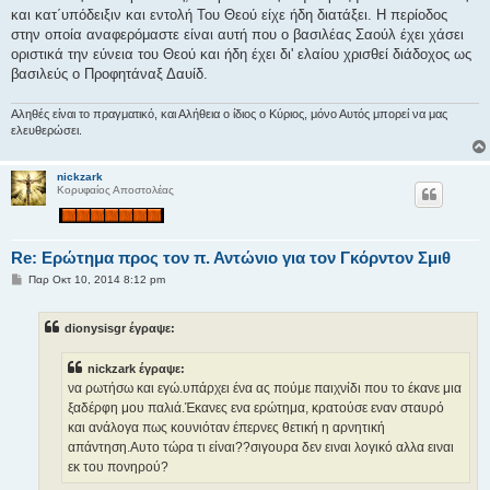
και κατ΄υπόδειξιν και εντολή Του Θεού είχε ήδη διατάξει. Η περίοδος
στην οποία αναφερόμαστε είναι αυτή που ο βασιλέας Σαούλ έχει χάσει
οριστικά την εύνεια του Θεού και ήδη έχει δι' ελαίου χρισθεί διάδοχος ως
βασιλεύς ο Προφητάναξ Δαυίδ.
Αληθές είναι το πραγματικό, και Αλήθεια ο ίδιος ο Κύριος, μόνο Αυτός μπορεί να μας
ελευθερώσει.
nickzark
Κορυφαίος Αποστολέας
Re: Ερώτημα προς τον π. Αντώνιο για τον Γκόρντον Σμιθ
Δ
Παρ Οκτ 10, 2014 8:12 pm
η
μ
ο
dionysisgr έγραψε:
σ
ί
ε
nickzark έγραψε:
υ
σ
να ρωτήσω και εγώ.υπάρχει ένα ας πούμε παιχνίδι που το έκανε μια
η
ξαδέρφη μου παλιά.Έκανες ενα ερώτημα, κρατούσε εναν σταυρό
και ανάλογα πως κουνιόταν έπερνες θετική η αρνητική
απάντηση.Αυτο τώρα τι είναι??σιγουρα δεν ειναι λογικό αλλα ειναι
εκ του πονηρού?